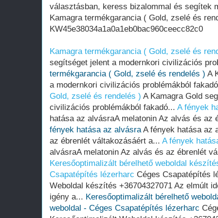
választásban, keress bizalommal és segítek m
Kamagra termékgarancia ( Gold, zselé és rend
KW45e38034a1a0a1eb0bac960ceecc82c0
Kamagra termékgarancia ( Gold, zselé és rend
segítséget jelent a modernkori civilizációs pr
termékgarancia ( Gold, zselé és rendelés )
A K
a modernkori civilizációs problémákból fakadó
Gold, zselé és rendelés )
A Kamagra Gold segí
civilizációs problémákból fakadó...
A fények h
hatása az alvásraA melatonin Az alvás és az é
fények hatása az alvásra
A fények hatása az a
az ébrenlét váltakozásáért a...
A fények hatás
alvásraA melatonin Az alvás és az ébrenlét vál
Keresőoptimalizált bérelhető weboldal készíté
Csapatépítés lézerharc
Céges Csapatépítés lé
Weboldal készítés +36704327071 Az elmúlt i
igény a...
Keresőoptimalizált bérelhető webolda
weboldal - Céges Csapatépítés lézerharc
Cége