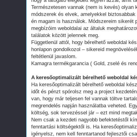
hogy a látogató elégedett legyen azzal, amit ta
Természetesen vannak (nem is kevés) olyan k
módszerek és elvek, amelyekkel biztosabbak 
én magam is használok. Módszereim sikerét p
megbízóim weboldalai az általuk meghatározot
találatok között jelennek meg.
Függetlenül attól, hogy bérelhető weboldal kés
honlapon gondolkozol – sikereid megnövelésé
feltétlenül javaslom.
Kamagra termékgarancia ( Gold, zselé és rend
A keresőoptimalizált bérelhető weboldal ké
Ha keresőoptimalizált bérelhető weboldal kész
időt és pénzt spórolsz meg a project kezdeté
van, hogy már teljesen fel vannak töltve tart
megrendelés napján használatba veheted. Egy 
költség, sok tervezéssel jár – ezt mind megtak
Nem csak a kezdeti nagyobb befektetéstől k
fenntartási költségektől is. Ha keresőoptimali
igényelsz, nem kell fenntartanod fejlesztői cs