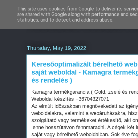
This site uses cookies from Google to deliver its servic
are shared with Google along with performance and secu
Weboldal készítés rö
statistics, and to detect and address abuse.
Thursday, May 19, 2022
Keresőoptimalizált bérelhető web
saját weboldal - Kamagra termékg
és rendelés )
Kamagra termékgarancia ( Gold, zselé és rend
Weboldal készítés +36704327071
Az elmúlt időszakban megnövekedett az igén
weboldalakra, valamint a webáruházakra, his
szolgáltató vagy termékeket értékesítő, aki on
lenne hosszútávon fennmaradni. A cégek két i
saját vagy bérelhető weboldalban. Sok éve fo