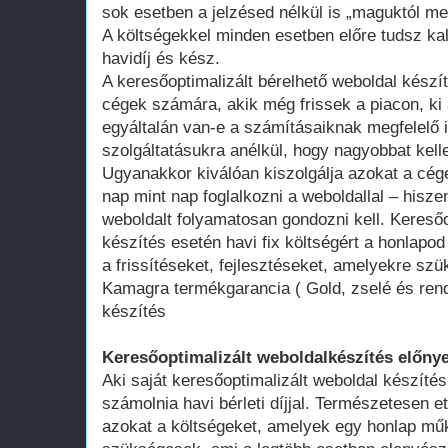
sok esetben a jelzésed nélkül is „maguktól m
A költségekkel minden esetben előre tudsz kal
havidíj és kész.
A keresőoptimalizált bérelhető weboldal kész
cégek számára, akik még frissek a piacon, ki 
egyáltalán van-e a számításaiknak megfelelő 
szolgáltatásukra anélkül, hogy nagyobbat kell
Ugyanakkor kiválóan kiszolgálja azokat a cég
nap mint nap foglalkozni a weboldallal – hisze
weboldalt folyamatosan gondozni kell. Keresőo
készítés esetén havi fix költségért a honlap
a frissítéseket, fejlesztéseket, amelyekre szü
Kamagra termékgarancia ( Gold, zselé és rend
készítés
Keresőoptimalizált weboldalkészítés előnye
Aki saját keresőoptimalizált weboldal készítés
számolnia havi bérleti díjjal. Természetesen ett
azokat a költségeket, amelyek egy honlap műk