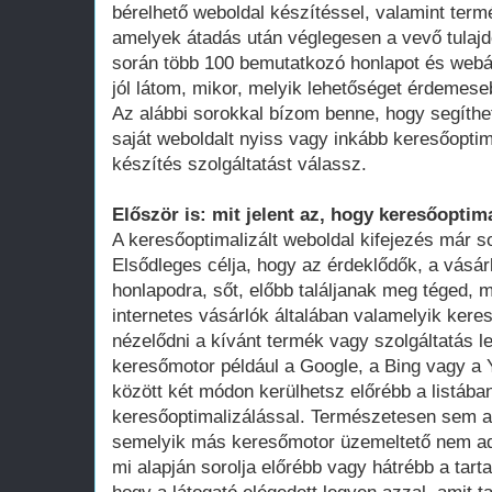
bérelhető weboldal készítéssel, valamint term
amelyek átadás után véglegesen a vevő tula
során több 100 bemutatkozó honlapot és webá
jól látom, mikor, melyik lehetőséget érdemese
Az alábbi sorokkal bízom benne, hogy segíthe
saját weboldalt nyiss vagy inkább keresőoptim
készítés szolgáltatást válassz.
Először is: mit jelent az, hogy keresőoptima
A keresőoptimalizált weboldal kifejezés már 
Elsődleges célja, hogy az érdeklődők, a vásár
honlapodra, sőt, előbb találjanak meg téged, 
internetes vásárlók általában valamelyik ker
nézelődni a kívánt termék vagy szolgáltatás le
keresőmotor például a Google, a Bing vagy a Y
között két módon kerülhetsz előrébb a listában
keresőoptimalizálással. Természetesen sem a
semelyik más keresőmotor üzemeltető nem adot
mi alapján sorolja előrébb vagy hátrébb a tarta