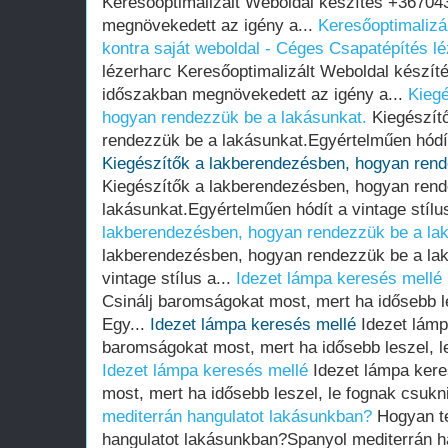
Keresőoptimalizált Weboldal készítés +36704
megnövekedett az igény a...
Keresőoptimalizál
kontra saját weboldal - Céges Csapatépítés l
lézerharc Keresőoptimalizált Weboldal készí
időszakban megnövekedett az igény a...
Kiegé
hogyan rendezzük be a lakásunkat.
Kiegészít
rendezzük be a lakásunkat.Egyértelműen hódít 
Kiegészítők a lakberendezésben, hogyan rend
Kiegészítők a lakberendezésben, hogyan ren
lakásunkat.Egyértelműen hódít a vintage stílu
lakberendezésben, hogyan rendezzük be a la
lakberendezésben, hogyan rendezzük be a lak
vintage stílus a...
Idezet lámpa keresés mellé
Csinálj baromságokat most, mert ha idősebb le
Egy...
Idezet lámpa keresés mellé
Idezet lámp
baromságokat most, mert ha idősebb leszel, le
Idezet lámpa keresés mellé
Idezet lámpa kere
most, mert ha idősebb leszel, le fognak csukni
mediterrán hangulatot lakásunkban?
Hogyan te
hangulatot lakásunkban?Spanyol mediterrán han