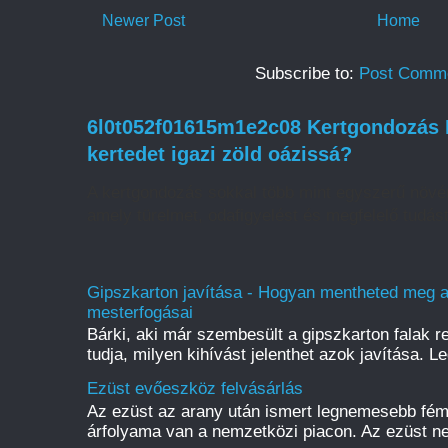
Newer Post
Home
Subscribe to:
Post Comme
6l0t052f01615m1e2c08 Kertgondozás H
kertedet igazi zöld oázissá?
A kertgondozás sokkal több mint egyszerű növé
amely türelmet, odafigyelést és megfelelő tudást
Gipszkarton javítása - Hogyan mentheted meg a f
mesterfogásai
Bárki, aki már szembesült a gipszkarton falak r
tudja, milyen kihívást jelenthet azok javítása. L
Ezüst evőeszköz felvásárlás
Az ezüst az arany után ismert legnemesebb fém
árfolyama van a nemzetközi piacon. Az ezüst ne