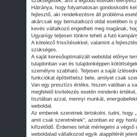
szükségesek, ami a legtöbb esetben elenyésző
Hátránya, hogy folyamatosan gondoskodni kell
fejlesztő, aki rendelkezésre áll probléma ese
akárcsak egy bemutatkozó oldal esetében is 
kevés vállalkozó engedheti meg magának, hogy
Ugyanígy teljesen tönkre teheti a futó kampán
A kötelező frissítésekkel, valamint a fejleszté
szükséges.
A saját keresőoptimalizált weboldal előnye te
tulajdonban van és tulajdonképpen kötöttsége
személyre szabható. Teljesen a saját ízlésedr
funkciókat építtethetsz bele, amilyet csak szer
Van egy presztízs értéke, hiszen valóban a saj
megfelelő kivitelezés esetén mindenki értékel
tisztában azzal, mennyi munkát, energiabefekte
weboldal.
Az emberek szeretnek birtokolni, tudni, hogy 
amit csak szeretnének", azonban ez egy honla
kifizetődő. Érdemes tehát mérlegelni a végső d
weboldalad vállalkozod egyik alappillérét jelen