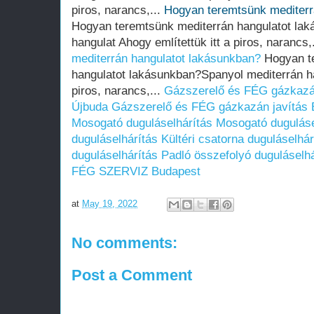
piros, narancs,...
Hogyan teremtsünk mediterr
Hogyan teremtsünk mediterrán hangulatot la
hangulat Ahogy említettük itt a piros, narancs,
mediterrán hangulatot lakásunkban?
Hogyan te
hangulatot lakásunkban?Spanyol mediterrán han
piros, narancs,...
Gázszerelő és FÉG gázkazán
Újbuda
Gázszerelő és FÉG gázkazán javítás B
Mosogató duguláselhárítás
Mosogató duguláse
duguláselhárítás
Kültéri csatorna duguláselhár
duguláselhárítás
Padló összefolyó duguláselhá
FÉG SZERVIZ Budapest
at
May 19, 2022
No comments:
Post a Comment