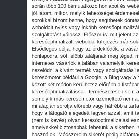
során több 100 bemutatkozó honlapot és webá
jól látom, mikor, melyik lehetőséget érdemese
sorokkal bízom benne, hogy segíthetek döntés
weboldalt nyiss vagy inkább keresőoptimalizál
szolgáltatást válassz. Először is: mit jelent a
keresőoptimalizált weboldal kifejezés már so
Elsődleges célja, hogy az érdeklődők, a vásár
honlapodra, sőt, előbb találjanak meg téged, 
internetes vásárlók általában valamelyik ker
nézelődni a kívánt termék vagy szolgáltatás le
keresőmotor például a Google, a Bing vagy a Y
között két módon kerülhetsz előrébb a listában
keresőoptimalizálással. Természetesen sem a
semelyik más keresőmotor üzemeltető nem adot
mi alapján sorolja előrébb vagy hátrébb a tarta
hogy a látogató elégedett legyen azzal, amit 
(nem is kevés) olyan keresőoptimalizálási es
amelyekkel biztosabbak lehetünk a sikerben,
használok. Módszereim sikerét pedig alátáma