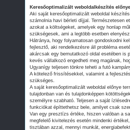
Keresőoptimalizált weboldalkészítés előnye
Aki saját keresőoptimalizált weboldal készítés
számolnia havi bérleti díjjal. Természetesen ett
azokat a költségeket, amelyek egy honlap műk
szükségesek, ami a legtöbb esetben elenyésző
Hátránya, hogy folyamatosan gondoskodni kell
fejlesztő, aki rendelkezésre áll probléma ese
akárcsak egy bemutatkozó oldal esetében is 
kevés vállalkozó engedheti meg magának, hogy
Ugyanígy teljesen tönkre teheti a futó kampán
A kötelező frissítésekkel, valamint a fejleszté
szükséges.
A saját keresőoptimalizált weboldal előnye te
tulajdonban van és tulajdonképpen kötöttsége
személyre szabható. Teljesen a saját ízlésedr
funkciókat építtethetsz bele, amilyet csak szer
Van egy presztízs értéke, hiszen valóban a saj
megfelelő kivitelezés esetén mindenki értékel
tisztában azzal, mennyi munkát, energiabefekte