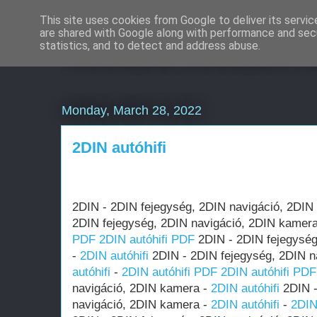
This site uses cookies from Google to deliver its servic
are shared with Google along with performance and secu
Weboldal készítés rö
statistics, and to detect and address abuse.
Monday, March 28, 2022
2DIN autóhifi
2DIN - 2DIN fejegység, 2DIN navigáció, 2DIN
2DIN fejegység, 2DIN navigáció, 2DIN kamer
PDF
2DIN autóhifi PDF
2DIN - 2DIN fejegység
-
2DIN autóhifi
2DIN - 2DIN fejegység, 2DIN n
autóhifi
-
2DIN autóhifi PDF
2DIN autóhifi PDF
navigáció, 2DIN kamera -
2DIN autóhifi
2DIN -
navigáció, 2DIN kamera -
2DIN autóhifi
-
2DIN