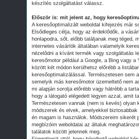
készítés szolgáltatást válassz.
Először is: mit jelent az, hogy keresőoptima
A keresőoptimalizált weboldal kifejezés már 
Elsődleges célja, hogy az érdeklődők, a vásár
honlapodra, sőt, előbb találjanak meg téged, 
internetes vásárlók általában valamelyik ker
nézelődni a kívánt termék vagy szolgáltatás le
keresőmotor például a Google, a Bing vagy a Y
között két módon kerülhetsz előrébb a listában
keresőoptimalizálással. Természetesen sem a
semelyik más keresőmotor üzemeltető nem adot
mi alapján sorolja előrébb vagy hátrébb a tarta
hogy a látogató elégedett legyen azzal, amit ta
Természetesen vannak (nem is kevés) olyan k
módszerek és elvek, amelyekkel biztosabbak 
én magam is használok. Módszereim sikerét p
megbízóim weboldalai az általuk meghatározot
találatok között jelennek meg.
Függetlenül attól, hogy bérelhető weboldal kés