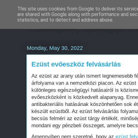
This site uses cookies from Google to deliver its servic
are shared with Google along with performance and secu
Weboldal készítés rö
statistics, and to detect and address abuse.
Monday, May 30, 2022
Ezüst evőeszköz felvásárlás
Az ezüst az arany után ismert legnemesebb f
árfolyama van a nemzetközi piacon. Az ezüst
különleges egészségügyi hatásairól is közisme
evőeszközként is közkedvelt alapanyag. Enn
antibakteriális hatásának köszönhetően sok é
készült ezüstből. Az ezüst felvásárlás folyam
becsüs felméri az ezüst tárgy értékét, minőség
mondani egy pénzbeli összeget, amelyre becsü
Amennyiben nem szeretné, hogy az
ezüst fel