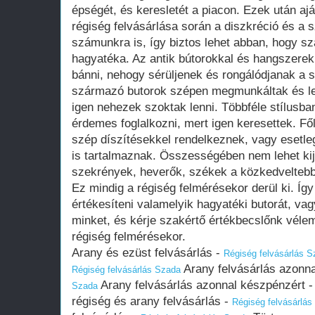
épségét, és keresletét a piacon. Ezek után ajá
régiség felvásárlása során a diszkréció és a 
számunkra is, így biztos lehet abban, hogy sz
hagyatéka. Az antik bútorokkal és hangszere
bánni, nehogy sérüljenek és rongálódjanak a sz
származó butorok szépen megmunkáltak és leg
igen nehezek szoktak lenni. Többféle stílusban 
érdemes foglalkozni, mert igen keresettek. F
szép díszítésekkel rendelkeznek, vagy esetleg
is tartalmaznak. Összességében nem lehet kije
szekrények, heverők, székek a közkedveltebbe
Ez mindig a régiség felmérésekor derül ki. Így
értékesíteni valamelyik hagyatéki butorát, va
minket, és kérje szakértő értékbecslőnk véle
régiség felmérésekor.
Arany és ezüst felvásárlás -
Régiség felvásárlás 
Arany felvásárlás azonn
Régiség felvásárlás Szada
Arany felvásárlás azonnal készpénzért 
Szada
régiség és arany felvásárlás -
Régiség felvásárlás