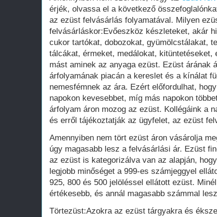
érjék, olvassa el a következő összefoglalónkat
az ezüst felvásárlás folyamatával. Milyen ezü
felvásárláskor:Evőeszköz készleteket, akár hi
cukor tartókat, dobozokat, gyümölcstálakat, t
tálcákat, érmeket, medálokat, kitüntetéseket,
mást aminek az anyaga ezüst. Ezüst árának 
árfolyamának piacán a kereslet és a kínálat f
nemesfémnek az ára. Ezért előfordulhat, hogy
napokon kevesebbet, míg más napokon többet 
árfolyam áron mozog az ezüst. Kollégáink a na
és erről tájékoztatják az ügyfelet, az ezüst fe
Amennyiben nem tört ezüst áron vásárolja meg 
úgy magasabb lesz a felvásárlási ár. Ezüst 
az ezüst is kategorizálva van az alapján, hog
legjobb minőséget a 999-es számjeggyel elláto
925, 800 és 500 jelöléssel ellátott ezüst. Miné
értékesebb, és annál magasabb számmal lesz
Törtezüst:Azokra az ezüst tárgyakra és éksze