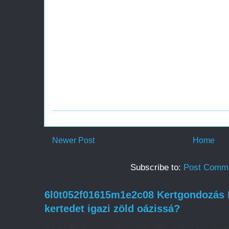
Newer Post
Home
Subscribe to:
Post Comme
6l0t052f01615m1e2c08 Kertgondozás H
kertedet igazi zöld oázissá?
A kertgondozás sokkal több mint egyszerű növé