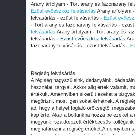
Arany árfolyam - Tört arany és fazonarany felv
Ezüst evőeszköz felvásárlás
Arany árfolyam -
felvásárlás - ezüst felvásárlás -
Ezüst evőeszk
- Tört arany és fazonarany felvásárlás - ezüst
felvásárlás
Arany árfolyam - Tört arany és faz
felvásárlás -
Ezüst evőeszköz felvásárlás
Aran
fazonarany felvásárlás - ezüst felvásárlás -
Ez
Régiség felvásárlás
A régiség nagyszüleink, dédanyáink, dédapái
használati tárgyai. Akkor alig értek valamit,
értékük. Amennyiben sikerült ezeket a tárgya
megőrizni, most igen sokat érhetnek. A régiség
ad, hogy a helyet foglaló örökségtől megszab
kap érte. Akár a boltunkba hozza be ezeket a
megyünk, szakképzett értékbecsüs kollégánk n
meghatározni a régiség értékét.Amennyiben sz