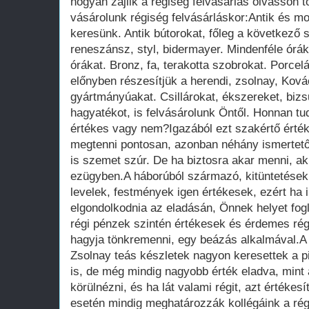
hogyan zajlik a régiség felvásárlás olvasson t
vásárolunk régiség felvásárláskor:Antik és m
keresünk. Antik bútorokat, főleg a következő st
reneszánsz, styl, bidermayer. Mindenféle órákat,
órákat. Bronz, fa, terakotta szobrokat. Porce
előnyben részesítjük a herendi, zsolnay, Ková
gyártmányúakat. Csillárokat, ékszereket, bizs
hagyatékot, is felvásárolunk Öntől. Honnan tu
értékes vagy nem?Igazából ezt szakértő érték
megtenni pontosan, azonban néhány ismertető
is szemet szúr. De ha biztosra akar menni, ak
ezügyben.A háborúból származó, kitüntetések
levelek, festmények igen értékesek, ezért ha 
elgondolkodnia az eladásán, Önnek helyet fog
régi pénzek szintén értékesek és érdemes régi
hagyja tönkremenni, egy beázás alkalmával.A 
Zsolnay teás készletek nagyon keresettek a p
is, de még mindig nagyobb érték eladva, mint
körülnézni, és ha lát valami régit, azt értékes
esetén mindig meghatározzák kollégáink a rég