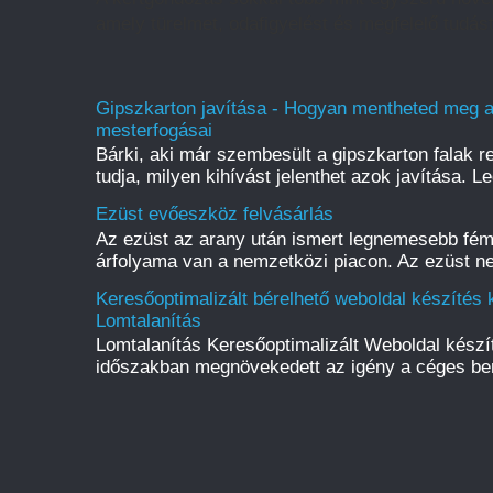
amely türelmet, odafigyelést és megfelelő tudást
Gipszkarton javítása - Hogyan mentheted meg a f
mesterfogásai
Bárki, aki már szembesült a gipszkarton falak r
tudja, milyen kihívást jelenthet azok javítása. L
Ezüst evőeszköz felvásárlás
Az ezüst az arany után ismert legnemesebb fém
árfolyama van a nemzetközi piacon. Az ezüst ne
Keresőoptimalizált bérelhető weboldal készítés k
Lomtalanítás
Lomtalanítás Keresőoptimalizált Weboldal kész
időszakban megnövekedett az igény a céges be