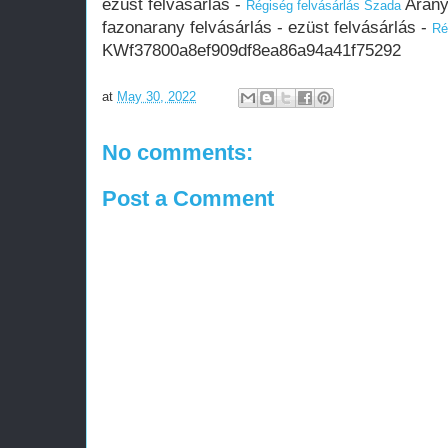
ezüst felvásárlás -
Arany 
Régiség felvásárlás Szada
fazonarany felvásárlás - ezüst felvásárlás -
Ré
KWf37800a8ef909df8ea86a94a41f75292
at
May 30, 2022
No comments:
Post a Comment