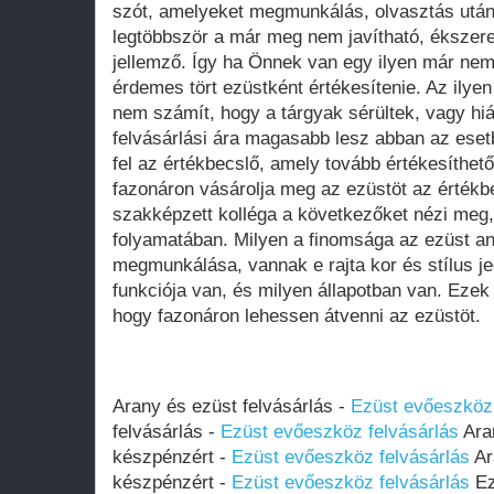
szót, amelyeket megmunkálás, olvasztás után 
legtöbbször a már meg nem javítható, ékszere
jellemző. Így ha Önnek van egy ilyen már nem
érdemes tört ezüstként értékesítenie. Az ilyen
nem számít, hogy a tárgyak sérültek, vagy h
felvásárlási ára magasabb lesz abban az eset
fel az értékbecslő, amely tovább értékesíthető,
fazonáron vásárolja meg az ezüstöt az érték
szakképzett kolléga a következőket nézi meg,
folyamatában. Milyen a finomsága az ezüst a
megmunkálása, vannak e rajta kor és stílus je
funkciója van, és milyen állapotban van. Eze
hogy fazonáron lehessen átvenni az ezüstöt.
Arany és ezüst felvásárlás -
Ezüst evőeszköz 
felvásárlás -
Ezüst evőeszköz felvásárlás
Aran
készpénzért -
Ezüst evőeszköz felvásárlás
Ar
készpénzért -
Ezüst evőeszköz felvásárlás
Ez