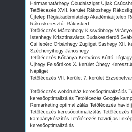
Hármashatárhegy Óbudaisziget Újlak Csúcs
Tetőlécezés XVII. kerület Rákoshegy Rákoslig
Újtelep Régiakadémiatelep Akadémiaújtelep
Rákoskeresztúr Rákoskert
Tetőlécezés Mártonhegy Kissvábhegy Virány
Istenhegy Krisztinaváros Budakeszierdő Svá
Csillebérc Orbánhegy Zugliget Sashegy XII. ke
Széchenyihegy Jánoshegy
Tetőlécezés Kőbánya-Kertváros Kúttó Téglagyá
Újhegy Felsőrákos X. kerület Óhegy Keresztúr
Népliget
Tetőlécezés VII. kerület 7. kerület Erzsébetvá
Tetőlécezés webáruház keresőoptimalizálás T
keresőoptimalizálás Tetőlécezés Google kamp
Remarketing optimalizálás Tetőlécezés havidíj
Tetőlécezés keresőoptimalizálás Tetőlécezés 
kampánykészítés Tetőlécezés havidíjas linkép
keresőoptimalizálás