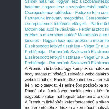
Színek hatalma: Hogyan lesz a szobafestésből
hatalma: Hogyan lesz a szobafestésből hatéko
Cserepeslemez tetőfedés - Fedezze fel a cser
Partnerünk innovatív megoldásai
Cserepesleme
cserepeslemez tetőfedés előnyeit – Partnerün
Motorhibás autó felvásárlás - Feltámasztott k
értékes a motorhibás autód?
Motorhibás autó 
kincsek - Hogyan lesz újra értékes a motorhi
Elzsírosodott lefolyó tisztítása - Véget Ér a 
Problémája - Partnerünk Szakszerű Elzsírosod
Elzsírosodott lefolyó tisztítása - Véget Ér a 
Problémája - Partnerünk Szakszerű Elzsírosod
A Prémium linképítés egy komplex és hatéko
hogy magas minőségű, releváns weboldalakról 
weboldaladhoz. Ennek köszönhetően a kereső
ítélni az oldaladat, és előkelőbb pozíciókba soro
Ráadásul a jó minőségű backlinkednek köszön
nagyobb bizalommal fognak tekinteni a te olda
A Prémium linképítés kulcsfontosságú a sikere
megteremtéséhez, hiszen a keresőoptimalizál