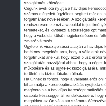
szolgáltatás költségeit.
Cégünk évek óta nyújtja a havidíjas keresőopt
számos elégedett ügyfélnek segített már onli
forgalmának növelésében. A szolgáltatás ker
rendszeresen elemzi a weboldal teljesítményét
területeket, és kivitelezi a szükséges optimal
hogy a weboldal külső megjelenésében és fel
zavaró változás.
Ügyfeleink visszajelzései alapján a havidíjas
hatékony megoldás arra, hogy a vállalatok növ
forgalmukat anélkül, hogy ezzel plusz erőforrá
szolgáltatás hozzájárul ahhoz, hogy a cégek 
működésre és az ügyfelek kiszolgálására, mik
területén is biztos lábakon állnak.
Ha Önnek is fontos, hogy a vállalata erős onlin
kihasználja a keresőoptimalizálás nyújtotta e
megfontolnia a havidíjas keresőoptimalizálás 
csapata készséggel áll rendelkezésére, hogy 
megoldást az Ön vállalata számára.Webszöve