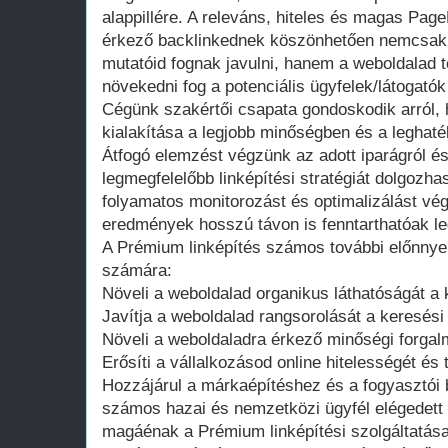
alappillére. A releváns, hiteles és magas Pag
érkező backlinkednek köszönhetően nemcsak 
mutatóid fognak javulni, hanem a weboldalad t
növekedni fog a potenciális ügyfelek/látogat
Cégünk szakértői csapata gondoskodik arról,
kialakítása a legjobb minőségben és a leghat
Átfogó elemzést végzünk az adott iparágról és
legmegfelelőbb linképítési stratégiát dolgozh
folyamatos monitorozást és optimalizálást vég
eredmények hosszú távon is fenntarthatóak l
A Prémium linképítés számos további előnnyel 
számára:
Növeli a weboldalad organikus láthatóságát 
Javítja a weboldalad rangsorolását a keresési t
Növeli a weboldaladra érkező minőségi forgal
Erősíti a vállalkozásod online hitelességét és 
Hozzájárul a márkaépítéshez és a fogyasztói
számos hazai és nemzetközi ügyfél elégedett v
magáénak a Prémium linképítési szolgáltatás