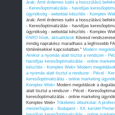
árak: Amit érdemes tudni a hosszútávú befekt
- Keresőoptimalizálás - havidíjas keresőoptima
ügynökség - weboldal készítés - Komplex We
árak: Amit érdemes tudni a hosszútávú befekt
- Keresőoptimalizálás - havidíjas keresőoptima
ügynökség - weboldal készítés - Komplex W
FARO hírek, aktualitások
Kövesd rendszeresen
mindig naprakész maradhass a legfrissebb FA
történésekkel kapcsolatban."
Modern megoldás
Amikor a nyomás alatt tisztul a rendszer - Péc
havidíjas keresőoptimalizálás - online market
készítés - Komplex Web+
Modern megoldások 
a nyomás alatt tisztul a rendszer - Pécel - Ke
keresőoptimalizálás - online marketing ügynök
Komplex Web+
Modern megoldások a dugulás
alatt tisztul a rendszer - Pécel - Keresőoptimal
keresőoptimalizálás - online marketing ügynök
Komplex Web+
Tökéletes útburkolat: A profes
mesterfogásai - Budapest - XX. kerület Pester
havidíjas keresőoptimalizálás - online market