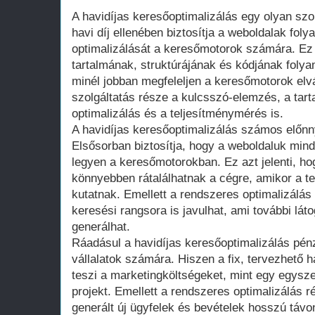
A havidíjas keresőoptimalizálás egy olyan szo
havi díj ellenében biztosítja a weboldalak foly
optimalizálását a keresőmotorok számára. Ez 
tartalmának, struktúrájának és kódjának foly
minél jobban megfeleljen a keresőmotorok elv
szolgáltatás része a kulcsszó-elemzés, a tarta
optimalizálás és a teljesítménymérés is.
A havidíjas keresőoptimalizálás számos előnny
Elsősorban biztosítja, hogy a weboldaluk mi
legyen a keresőmotorokban. Ez azt jelenti, ho
könnyebben rátalálhatnak a cégre, amikor a te
kutatnak. Emellett a rendszeres optimalizálás
keresési rangsora is javulhat, ami további lát
generálhat.
Ráadásul a havidíjas keresőoptimalizálás pén
vállalatok számára. Hiszen a fix, tervezhető h
teszi a marketingköltségeket, mint egy egysze
projekt. Emellett a rendszeres optimalizálás 
generált új ügyfelek és bevételek hosszú távo