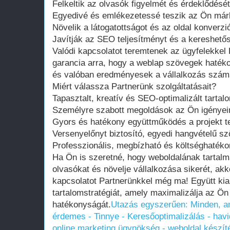
Felkeltik az olvasók figyelmét és érdeklődését
Egyedivé és emlékezetessé teszik az Ön már
Növelik a látogatottságot és az oldal konverzió
Javítják az SEO teljesítményt és a kereshető
Valódi kapcsolatot teremtenek az ügyfelekkel 
garancia arra, hogy a weblap szövegek hatéko
és valóban eredményesek a vállalkozás szám
Miért válassza Partnerünk szolgáltatásait?
Tapasztalt, kreatív és SEO-optimalizált tartal
Személyre szabott megoldások az Ön igényei
Gyors és hatékony együttműködés a projekt tel
Versenyelőnyt biztosító, egyedi hangvételű s
Professzionális, megbízható és költséghatéko
Ha Ön is szeretné, hogy weboldalának tartal
olvasókat és növelje vállalkozása sikerét, ak
kapcsolatot Partnerünkkel még ma! Együtt kia
tartalomstratégiát, amely maximalizálja az Ön 
hatékonyságát.
Utazás egyszerűen: Minden, ami
érdemes - Tinnye - Keresőoptimalizálás - havi
online marketing ügynökség - weboldal készí