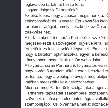
legkiválóbb tartalmat hozza létre.
Hogyan dolgozik Partnerünk?
Az első lépés, hogy alaposan megismerik az Ön
célközönségét és üzenetét. Ezt követően kido
tartalomstratégiát, amely illeszkedik az Ön a
törekvéseihez.
A tartalomkészítés során Partnerünk szakért
megszerkeszti a szövegeket, ügyelve arra, h
érthetőek és lebilincselőek legyenek. Emellett 
hogy a tartalom optimalizálva legyen a keres
könnyebben megtalálják az Ön weboldalát.
A folyamat során Partnerünk folyamatos vissz
hogy a végső tartalom tökéletesen illeszkedj
biztosítja, hogy a weblap szövegei megfelelje
valóban megszólítsák a célközönséget.
Miért éri meg Partnerünk szolgáltatását igény
Partnerünk tapasztalt szakemberei tisztában 
szövegek minősége kulcsfontosságú a vállal
szempontjából. Ők olyan tartalmakat hoznak l