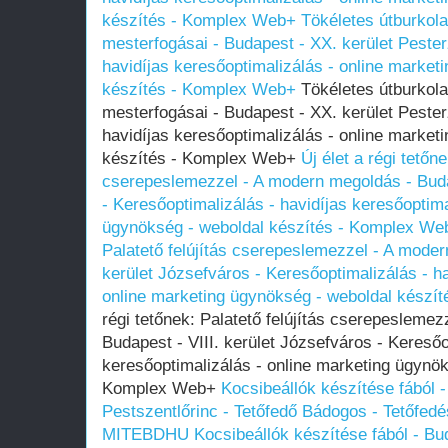
készítés - Komplex Web+
Tökéletes útburkola
mesterfogásai - Budapest - XX. kerület Pester
havidíjas keresőoptimalizálás - online market
készítés - Komplex Web+
Tökéletes útburkolat
mesterfogásai - Budapest - XX. kerület Pester
havidíjas keresőoptimalizálás - online market
készítés - Komplex Web+
Új élet a régi tetőne
cserepeslemezzel - A modern megoldás - Budap
- Keresőoptimalizálás - havidíjas keresőoptima
ügynökség - weboldal készítés - Komplex We
Palatető felújítás cserepeslemezzel - A moder
kerület Józsefváros - Keresőoptimalizálás - ha
online marketing ügynökség - weboldal készí
régi tetőnek: Palatető felújítás cserepesleme
Budapest - VIII. kerület Józsefváros - Keresőo
keresőoptimalizálás - online marketing ügynök
Komplex Web+
Kocsibeállók készítése fából -
Pestszentlőrinc - Tetőfedő Bádogos - Tetőfed
MITEBDHU
Kocsibeállók készítése fából - Bud