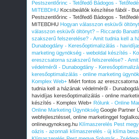
Pestszentlőrinc - Tetőfedő Bádogos - Tetőfed
MITEBDHU
Kocsibeállók készítése fából - Bud
Pestszentlőrinc - Tetőfedő Bádogos - Tetőfed
MITEBDHU
Hogyan válasszon esküvői öltönyt
válasszon esküvői öltönyt? – Riccardo Banatti
szakszerű felszerelése? - Amit tudnia kell a 
Dunabogdány - Keresőoptimalizálás - havidíjas
marketing ügynökség - weboldal készítés - 
ereszcsatorna szakszerű felszerelése? - Amit 
védelméről - Dunabogdány - Keresőoptimalizál
keresőoptimalizálás - online marketing ügynök
Komplex Web+
Miért fontos az ereszcsatorna
tudnia kell a házának védelméről - Dunabogdá
havidíjas keresőoptimalizálás - online market
készítés - Komplex Web+
Rólunk - Online Ma
Online Marketing Ügynökség
Google Partner 
webfejlesztéssel, online marketinggel foglalk
onlineugynokseg.hu
Klímaszerelés Pest megy
oázis - azonnali klímaszerelés - új klíma besz
Klímaszerelés Pest megye Solymár - Zsédeny 