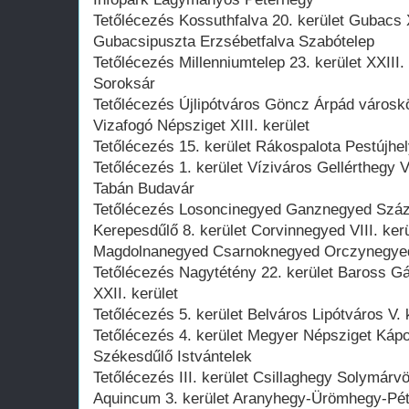
Tetőlécezés Kossuthfalva 20. kerület Gubacs X
Gubacsipuszta Erzsébetfalva Szabótelep
Tetőlécezés Millenniumtelep 23. kerület XXIII.
Soroksár
Tetőlécezés Újlipótváros Göncz Árpád városkö
Vizafogó Népsziget XIII. kerület
Tetőlécezés 15. kerület Rákospalota Pestújhel
Tetőlécezés 1. kerület Víziváros Gellérthegy V
Tabán Budavár
Tetőlécezés Losoncinegyed Ganznegyed Száza
Kerepesdűlő 8. kerület Corvinnegyed VIII. ker
Magdolnanegyed Csarnoknegyed Orczynegye
Tetőlécezés Nagytétény 22. kerület Baross G
XXII. kerület
Tetőlécezés 5. kerület Belváros Lipótváros V. 
Tetőlécezés 4. kerület Megyer Népsziget Kápo
Székesdűlő Istvántelek
Tetőlécezés III. kerület Csillaghegy Solymár
Aquincum 3. kerület Aranyhegy-Ürömhegy-Pé