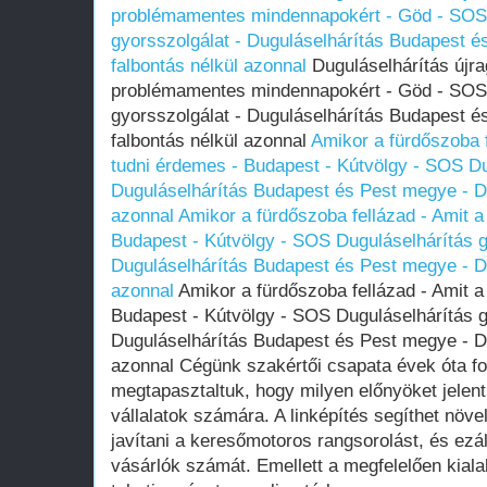
problémamentes mindennapokért - Göd - SOS 
gyorsszolgálat - Duguláselhárítás Budapest é
falbontás nélkül azonnal
Duguláselhárítás újr
problémamentes mindennapokért - Göd - SOS 
gyorsszolgálat - Duguláselhárítás Budapest é
falbontás nélkül azonnal
Amikor a fürdőszoba f
tudni érdemes - Budapest - Kútvölgy - SOS Du
Duguláselhárítás Budapest és Pest megye - Du
azonnal
Amikor a fürdőszoba fellázad - Amit a
Budapest - Kútvölgy - SOS Duguláselhárítás g
Duguláselhárítás Budapest és Pest megye - Du
azonnal
Amikor a fürdőszoba fellázad - Amit a
Budapest - Kútvölgy - SOS Duguláselhárítás g
Duguláselhárítás Budapest és Pest megye - Du
azonnal Cégünk szakértői csapata évek óta fog
megtapasztaltuk, hogy milyen előnyöket jelen
vállalatok számára. A linképítés segíthet növel
javítani a keresőmotoros rangsorolást, és ezált
vásárlók számát. Emellett a megfelelően kialakí