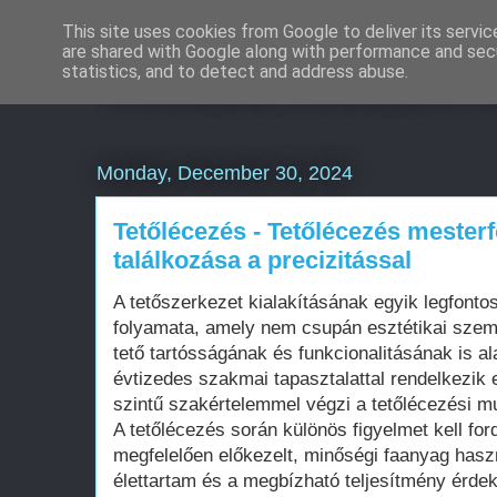
This site uses cookies from Google to deliver its servic
are shared with Google along with performance and secu
Weboldal készítés rö
statistics, and to detect and address abuse.
Monday, December 30, 2024
Tetőlécezés - Tetőlécezés mester
találkozása a precizitással
A tetőszerkezet kialakításának egyik legfont
folyamata, amely nem csupán esztétikai sze
tető tartósságának és funkcionalitásának is a
évtizedes szakmai tapasztalattal rendelkezik 
szintű szakértelemmel végzi a tetőlécezési m
A tetőlécezés során különös figyelmet kell for
megfelelően előkezelt, minőségi faanyag hasz
élettartam és a megbízható teljesítmény érde