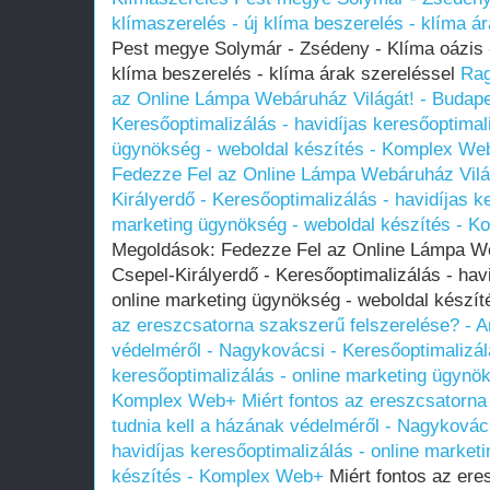
klímaszerelés - új klíma beszerelés - klíma á
Pest megye Solymár - Zsédeny - Klíma oázis -
klíma beszerelés - klíma árak szereléssel
Rag
az Online Lámpa Webáruház Világát! - Budapes
Keresőoptimalizálás - havidíjas keresőoptimal
ügynökség - weboldal készítés - Komplex We
Fedezze Fel az Online Lámpa Webáruház Világ
Királyerdő - Keresőoptimalizálás - havidíjas k
marketing ügynökség - weboldal készítés - 
Megoldások: Fedezze Fel az Online Lámpa Web
Csepel-Királyerdő - Keresőoptimalizálás - havi
online marketing ügynökség - weboldal kész
az ereszcsatorna szakszerű felszerelése? - Am
védelméről - Nagykovácsi - Keresőoptimalizálá
keresőoptimalizálás - online marketing ügynök
Komplex Web+
Miért fontos az ereszcsatorna
tudnia kell a házának védelméről - Nagykovács
havidíjas keresőoptimalizálás - online market
készítés - Komplex Web+
Miért fontos az ere