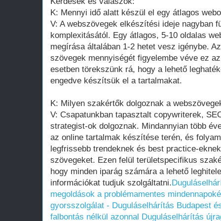
Kérdések és válaszok:
K: Mennyi idő alatt készül el egy átlagos we
V: A webszövegek elkészítési ideje nagyban fü
komplexitásától. Egy átlagos, 5-10 oldalas w
megírása általában 1-2 hetet vesz igénybe. A
szövegek mennyiségét figyelembe véve ez az 
esetben törekszünk rá, hogy a lehető leghat
engedve készítsük el a tartalmakat.
K: Milyen szakértők dolgoznak a webszövege
V: Csapatunkban tapasztalt copywriterek, SE
strategist-ok dolgoznak. Mindannyian több éve
az online tartalmak készítése terén, és foly
legfrissebb trendeknek és best practice-eknek
szövegeket. Ezen felül területspecifikus szak
hogy minden iparág számára a lehető leghitel
információkat tudjuk szolgáltatni.
Duguláselhár
megoldások a problémamentes mindennapokér
gyorsszolgálat - Duguláselhárítás Budapest é
falbontás nélkül azonnal
Duguláselhárítás újr