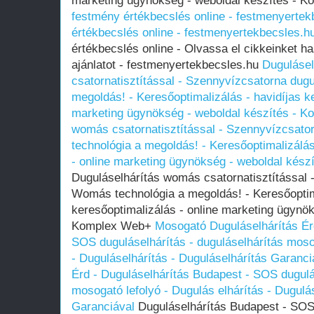
marketing ügynökség - weboldal készítés -
festmény értékbecslés online - festmenyertek
értékbecslés online - festmenyertekbecsles.h
értékbecslés online - Olvassa el cikkeinket ha
ajánlatot - festmenyertekbecsles.hu
Duguláse
csatornatisztítással - Szennyvízcsatorna du
megoldás! - Keresőoptimalizálás - havidíjas ke
marketing ügynökség - weboldal készítés - 
womás csatornatisztítással - Szennyvízcsat
technológia a megoldás! - Keresőoptimalizálás
- online marketing ügynökség - weboldal kés
Duguláselhárítás womás csatornatisztítással
Womás technológia a megoldás! - Keresőoptima
keresőoptimalizálás - online marketing ügynök
Komplex Web+
Mosogató Duguláselhárítás Ér
SOS duguláselhárítás - duguláselhárítás mosog
- Duguláselhárítás - Duguláselhárítás Garanci
Érd - Duguláselhárítás Budapest - SOS dugulás
mosogató lefolyó - Dugulás elhárítás - Dugulá
Garanciával
Duguláselhárítás Budapest - SOS 