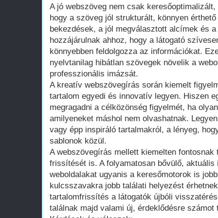
A jó webszöveg nem csak keresőoptimalizált, 
hogy a szöveg jól strukturált, könnyen érthető
bekezdések, a jól megválasztott alcímek és a
hozzájárulnak ahhoz, hogy a látogató szívese
könnyebben feldolgozza az információkat. Ezen
nyelvtanilag hibátlan szövegek növelik a webo
professzionális imázsát.
A kreatív webszövegírás során kiemelt figyelm
tartalom egyedi és innovatív legyen. Hiszen e
megragadni a célközönség figyelmét, ha olyan
amilyeneket máshol nem olvashatnak. Legyen
vagy épp inspiráló tartalmakról, a lényeg, hog
sablonok közül.
A webszövegírás mellett kiemelten fontosnak t
frissítését is. A folyamatosan bővülő, aktuális
weboldalakat ugyanis a keresőmotorok is jobba
kulcsszavakra jobb találati helyezést érhetnek
tartalomfrissítés a látogatók újbóli visszatéré
találnak majd valami új, érdeklődésre számot t