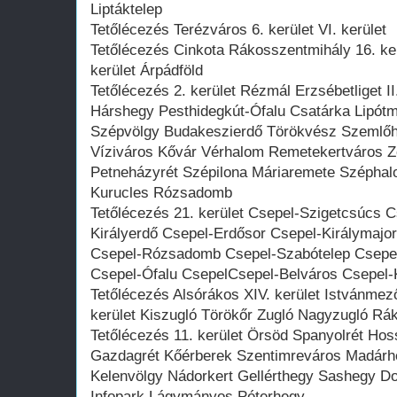
Liptáktelep
Tetőlécezés Terézváros 6. kerület VI. kerület
Tetőlécezés Cinkota Rákosszentmihály 16. ke
kerület Árpádföld
Tetőlécezés 2. kerület Rézmál Erzsébetliget II
Hárshegy Pesthidegkút-Ófalu Csatárka Lipót
Szépvölgy Budakeszierdő Törökvész Szemlőhe
Víziváros Kővár Vérhalom Remetekertváros Z
Petneházyrét Szépilona Máriaremete Széphal
Kurucles Rózsadomb
Tetőlécezés 21. kerület Csepel-Szigetcsúcs C
Királyerdő Csepel-Erdősor Csepel-Királymajor
Csepel-Rózsadomb Csepel-Szabótelep Csepel
Csepel-Ófalu CsepelCsepel-Belváros Csepel-
Tetőlécezés Alsórákos XIV. kerület Istvánme
kerület Kiszugló Törökőr Zugló Nagyzugló Rá
Tetőlécezés 11. kerület Örsöd Spanyolrét Hos
Gazdagrét Kőérberek Szentimreváros Madárhe
Kelenvölgy Nádorkert Gellérthegy Sashegy 
Infopark Lágymányos Péterhegy