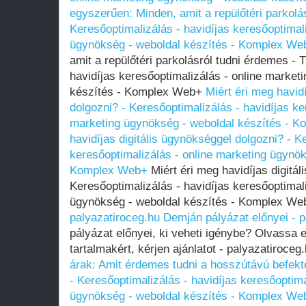
egyszerűen: Minden, amit a repülőtéri parkolá
Keresőoptimalizálás - havidíjas keresőoptimal
ügynökség - weboldal készítés - Komplex We
amit a repülőtéri parkolásról tudni érdemes - 
havidíjas keresőoptimalizálás - online market
készítés - Komplex Web+
Miért éri meg havid
dolgozni? - Keresőoptimalizálás - havidíjas ke
marketing ügynökség - weboldal készítés - 
havidíjas digitális ügynökséggel dolgozni? - K
keresőoptimalizálás - online marketing ügynök
Komplex Web+
Miért éri meg havidíjas digitál
Keresőoptimalizálás - havidíjas keresőoptimal
ügynökség - weboldal készítés - Komplex W
palyazatiroceg.hu
Demján pályázat előnyei - p
pályázat előnyei, ki veheti igénybe? Olvassa 
tartalmakért, kérjen ajánlatot - palyazatiroceg
árak: Amit érdemes tudni a hosszútávú befekt
- Keresőoptimalizálás - havidíjas keresőoptima
ügynökség - weboldal készítés - Komplex We