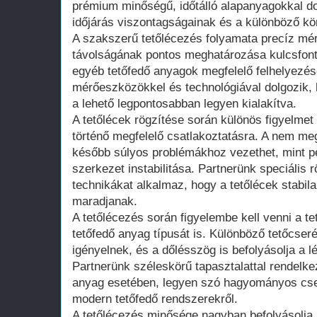
prémium minőségű, időtálló alapanyagokkal do
időjárás viszontagságainak és a különböző kö
A szakszerű tetőlécezés folyamata precíz mér
távolságának pontos meghatározása kulcsfon
egyéb tetőfedő anyagok megfelelő felhelyezé
mérőeszközökkel és technológiával dolgozik,
a lehető legpontosabban legyen kialakítva.
A tetőlécek rögzítése során különös figyelmet 
történő megfelelő csatlakoztatásra. A nem megf
később súlyos problémákhoz vezethet, mint p
szerkezet instabilitása. Partnerünk speciális
technikákat alkalmaz, hogy a tetőlécek stabil
maradjanak.
A tetőlécezés során figyelembe kell venni a te
tetőfedő anyag típusát is. Különböző tetőcseré
igényelnek, és a dőlésszög is befolyásolja a 
Partnerünk széleskörű tapasztalattal rendelke
anyag esetében, legyen szó hagyományos cser
modern tetőfedő rendszerekről.
A tetőlécezés minősége nagyban befolyásolja a