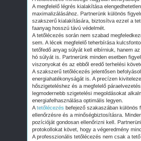
A megfelelő légrés kialakítása elengedhetetlen
maximalizálásához. Partnerünk különös figyel
szakszerű kialakítására, biztosítva ezzel a tet
faanyag hosszú távú védelmét.
A tetőlécezés során nem szabad megfeledkezn
sem. A lécek megfelelő teherbírása kulcsfont
tetőfedő anyag súlyát kell elbírniuk, hanem az 
hó súlyát is. Partnerünk minden esetben figyel
viszonyokat és az ebből eredő terhelési köve
A szakszerű tetőlécezés jelentősen befolyáso
energiahatékonyságát is. A precízen kiviteleze
hőszigeteléshez és a megfelelő páraelvezetés
legmodernebb szigetelési megoldásokat alkal
energiafelhasználása optimális legyen.
A
tetőlécezés
befejező szakaszában különös fig
ellenőrzésre és a minőségbiztosításra. Minden
pozícióját gondosan ellenőrizni kell. Partnerü
protokollokat követ, hogy a végeredmény mind
A professzionális tetőlécezés nem csak a tető