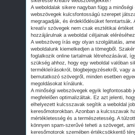
sikeressé kreatív webszövegekkel?
A weboldalak sikere nagyban függ a minőségi é
webszövegek kulcsfontosságú szerepet játsza
megragadják, és érdeklődésüket fenntartsák. A 
kreatív szövegek nem csak esztétikai értéket
hozzájárulnak a weboldal céljainak eléréséhez
A webszöveg írás egy olyan szolgáltatás, ame
weboldalunk kiemelkedjen a tömegből. Szakér
foglalkozik online tartalmak létrehozásával, í
szükség ahhoz, hogy egy weboldal valóban si
termékleírásokról, blogbejegyzésekről, vagy ak
bemutatkozó szövegről, minden esetben egyedi
megoldásokat kínálunk.
A minőségi webszövegek egyik legfontosabb j
megfelelően optimalizáltak. Ez azt jelenti, ho
elhelyezett kulcsszavak segítik a weboldal jo
keresőmotorokban. Azonban a kulcsszavak has
mértékletesség és a természetesség. A túlzot
könnyen spam-szerűvé teheti a szöveget, ami 
keresőmotorok szemében értékcsökkentő tén