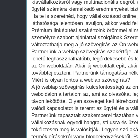
kisvállalkozásról vagy multinacionális cégről
ügyfél számára kiemelkedő eredményeket bizt
Ha te is szeretnéd, hogy vállalkozásod online
láthatósága jelentősen javuljon, akkor vedd f
Prémium linképítési szakértőink örömmel álln
személyre szabott ajánlattal szolgálnak.Szere
változtathatja meg a jó szövegírás az Ön web
Partnerünk a weblap szövegírás szakértője, a
lehető leghaszználhatóbb, legérdekesebb és l
az Ön weboldalán. Akár új weboldalt épít, aká
továbbfejleszteni, Partnerünk támogatása nélk
Miért is olyan fontos a weblap szövegírás?
A jó weblap szövegírás kulcsfontosságú az onl
weboldalon a tartalom az, ami az olvasókat l
távon lekötötte. Olyan szöveget kell létrehoz
valódi kapcsolatot is teremt az ügyfél és a vál
Partnerünk tapasztalt szakemberei tisztában
vállalkozásnak egyedi hangra, stílusra és üz
tökéletesen meg is valósítják. Legyen szó aká
termékleírásokról vagy blogbejegyzésekről, P