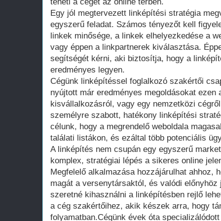
teheti a céget az online térben.
Egy jól megtervezett linképítési stratégia m
egyszerű feladat. Számos tényezőt kell figyel
linkek minősége, a linkek elhelyezkedése a we
vagy éppen a linkpartnerek kiválasztása. Épp
segítségét kérni, aki biztosítja, hogy a linkép
eredményes legyen.
Cégünk linképítéssel foglalkozó szakértői cs
nyújtott már eredményes megoldásokat ezen a
kisvállalkozásról, vagy egy nemzetközi cégrő
személyre szabott, hatékony linképítési straté
célunk, hogy a megrendelő weboldala magasabb
találati listákon, és ezáltal több potenciális ügy
A linképítés nem csupán egy egyszerű marke
komplex, stratégiai lépés a sikeres online je
Megfelelő alkalmazása hozzájárulhat ahhoz, 
magát a versenytársaktól, és valódi előnyhöz 
szeretné kihasználni a linképítésben rejlő leh
a cég szakértőihez, akik készek arra, hogy 
folyamatban.Cégünk évek óta specializálódott