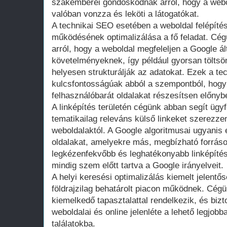
szakemberei gondoskodnak arról, hogy a webo
valóban vonzza és leköti a látogatókat.
A technikai SEO esetében a weboldal felépíté
működésének optimalizálása a fő feladat. Cé
arról, hogy a weboldal megfeleljen a Google ált
követelményeknek, így például gyorsan töltsön
helyesen strukturálják az adatokat. Ezek a te
kulcsfontosságúak abból a szempontból, hogy
felhasználóbarát oldalakat részesítsen előnyben
A linképítés területén cégünk abban segít ügy
tematikailag releváns külső linkeket szerezz
weboldalaktól. A Google algoritmusai ugyanis 
oldalakat, amelyekre más, megbízható forráso
legkézenfekvőbb és leghatékonyabb linképítés
mindig szem előtt tartva a Google irányelveit.
A helyi keresési optimalizálás kiemelt jelent
földrajzilag behatárolt piacon működnek. Cégü
kiemelkedő tapasztalattal rendelkezik, és bizt
weboldalai és online jelenléte a lehető legjobb
találatokba.