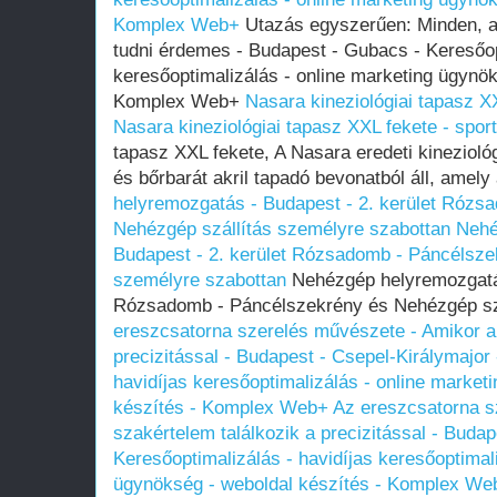
Komplex Web+
Utazás egyszerűen: Minden, ami
tudni érdemes - Budapest - Gubacs - Keresőop
keresőoptimalizálás - online marketing ügynök
Komplex Web+
Nasara kineziológiai tapasz X
Nasara kineziológiai tapasz XXL fekete - spor
tapasz XXL fekete, A Nasara eredeti kinezioló
és bőrbarát akril tapadó bevonatból áll, amely
helyremozgatás - Budapest - 2. kerület Rózs
Nehézgép szállítás személyre szabottan
Nehé
Budapest - 2. kerület Rózsadomb - Páncélsze
személyre szabottan
Nehézgép helyremozgatás
Rózsadomb - Páncélszekrény és Nehézgép sz
ereszcsatorna szerelés művészete - Amikor a 
precizitással - Budapest - Csepel-Királymajor 
havidíjas keresőoptimalizálás - online market
készítés - Komplex Web+
Az ereszcsatorna s
szakértelem találkozik a precizitással - Budap
Keresőoptimalizálás - havidíjas keresőoptimal
ügynökség - weboldal készítés - Komplex We