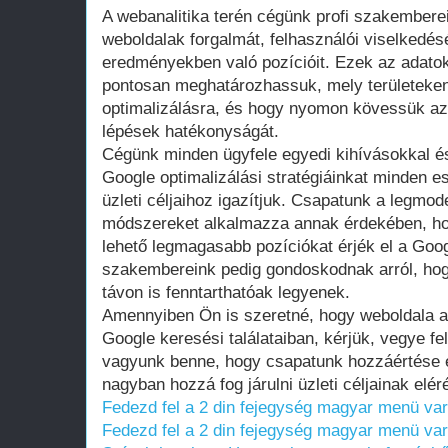
A webanalitika terén cégünk profi szakemberei
weboldalak forgalmát, felhasználói viselkedés
eredményekben való pozícióit. Ezek az adato
pontosan meghatározhassuk, mely területeke
optimalizálásra, és hogy nyomon kövessük az 
lépések hatékonyságát.
Cégünk minden ügyfele egyedi kihívásokkal és
Google optimalizálási stratégiáinkat minden e
üzleti céljaihoz igazítjuk. Csapatunk a legmo
módszereket alkalmazza annak érdekében, hog
lehető legmagasabb pozíciókat érjék el a Google
szakembereink pedig gondoskodnak arról, ho
távon is fenntarthatóak legyenek.
Amennyiben Ön is szeretné, hogy weboldala az
Google keresési találataiban, kérjük, vegye fe
vagyunk benne, hogy csapatunk hozzáértése 
nagyban hozzá fog járulni üzleti céljainak elé
Fedezd fel a 2 din fejegység magyar menü va
Fedezd fel a 2 din fejegység magyar menü va