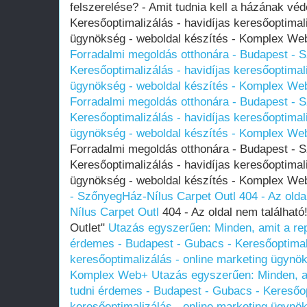
felszerelése? - Amit tudnia kell a házának vé
Keresőoptimalizálás - havidíjas keresőoptimal
ügynökség - weboldal készítés - Komplex W
Forradalmi megoldás otthonára - Budapest - S
Keresőoptimalizálás - havidíjas keresőoptimal
ügynökség - weboldal készítés - Komplex We
Forradalmi megoldás otthonára - Budapest - S
Keresőoptimalizálás - havidíjas keresőoptimal
ügynökség - weboldal készítés - Komplex We
Forradalmi megoldás otthonára - Budapest - S
Keresőoptimalizálás - havidíjas keresőoptimal
ügynökség - weboldal készítés - Komplex W
- SzőnyegHáz-Nílus Carpet Outl
404 - Az old
Nílus Carpet Outl
404 - Az oldal nem találhat
Outlet"
Utazás egyszerűen: Minden, amit a repü
érdemes - Budapest - Gubacs - Keresőoptimali
keresőoptimalizálás - online marketing ügynök
Komplex Web+
Utazás egyszerűen: Minden, am
tudni érdemes - Budapest - Gubacs - Keresőop
keresőoptimalizálás - online marketing ügynök