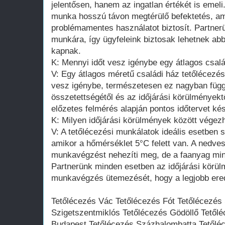
jelentősen, hanem az ingatlan értékét is emeli
munka hosszú távon megtérülő befektetés, am
problémamentes használatot biztosít. Partnerü
munkára, így ügyfeleink biztosak lehetnek abb
kapnak.
K: Mennyi időt vesz igénybe egy átlagos csal
V: Egy átlagos méretű családi ház tetőlécezé
vesz igénybe, természetesen ez nagyban függ 
összetettségétől és az időjárási körülmények
előzetes felmérés alapján pontos időtervet kés
K: Milyen időjárási körülmények között végez
V: A tetőlécezési munkálatok ideális esetben 
amikor a hőmérséklet 5°C felett van. A nedve
munkavégzést nehezíti meg, de a faanyag minő
Partnerünk minden esetben az időjárási körül
munkavégzés ütemezését, hogy a legjobb ered
Tetőlécezés Vác Tetőlécezés Fót Tetőlécezés
Szigetszentmiklós Tetőlécezés Gödöllő Tetől
Budapest Tetőlécezés Százhalombatta Tetőlé