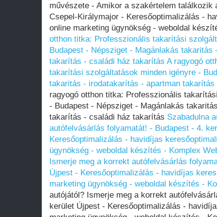
művészete - Amikor a szakértelem találkozik a
Csepel-Királymajor - Keresőoptimalizálás - ha
online marketing ügynökség - weboldal kész
otthon titka: Professzionális takarítási szolgá
Budapest - Népsziget - Magánlakás takaritás -
takarítás - családi ház takarítás
A ragyogó otth
takarítási szolgáltatások minden igényre - B
takaritás - irodatakarítás - apartman takarítás
ragyogó otthon titka: Professzionális takarítá
- Budapest - Népsziget - Magánlakás takaritás
takarítás - családi ház takarítás
Szabadulna au
autófelvásárlás folyamatát! - Budapest - 4. ker
Keresőoptimalizálás - havidíjas keresőoptimal
ügynökség - weboldal készítés - Komplex We
Ismerje meg a korrekt autófelvásárlás folyamat
Újpest - Keresőoptimalizálás - havidíjas keres
marketing ügynökség - weboldal készítés - 
autójától? Ismerje meg a korrekt autófelvásárl
kerület Újpest - Keresőoptimalizálás - havidíj