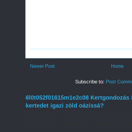
Newer Post
Home
Subscribe to:
Post Comme
6l0t052f01615m1e2c08 Kertgondozás H
kertedet igazi zöld oázissá?
A kertgondozás sokkal több mint egyszerű növé
amely türelmet, odafigyelést és megfelelő tudást