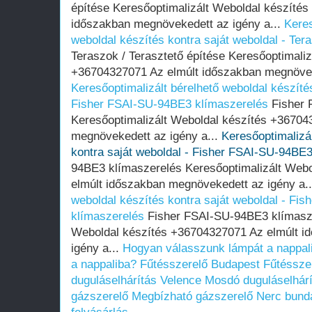
építése Keresőoptimalizált Weboldal készíté
időszakban megnövekedett az igény a...
Keres
weboldal készítés kontra saját weboldal - Tera
Teraszok / Terasztető építése Keresőoptimaliz
+36704327071 Az elmúlt időszakban megnöveke
Keresőoptimalizált bérelhető weboldal készítés
Fisher FSAI-SU-94BE3 klímaszerelés
Fisher 
Keresőoptimalizált Weboldal készítés +36704
megnövekedett az igény a...
Keresőoptimalizál
kontra saját weboldal - Fisher FSAI-SU-94BE
94BE3 klímaszerelés Keresőoptimalizált Web
elmúlt időszakban megnövekedett az igény a.
weboldal készítés kontra saját weboldal - Fi
klímaszerelés
Fisher FSAI-SU-94BE3 klímasze
Weboldal készítés +36704327071 Az elmúlt i
igény a...
Hogyan válasszunk lámpát a nappal
a nappaliba?
Fűtésszerelő Budapest
Fűtéssze
duguláselhárítás Velence
Mosdó duguláselhárí
gázszerelő
Megbízható gázszerelő
Nerc bunda