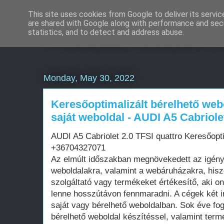
This site uses cookies from Google to deliver its servic
are shared with Google along with performance and secu
Weboldal készítés rö
statistics, and to detect and address abuse.
Monday, May 30, 2022
Keresőoptimalizált bérelhető web
saját weboldal - AUDI A5 Cabriole
AUDI A5 Cabriolet 2.0 TFSI quattro Keresőopt
+36704327071
Az elmúlt időszakban megnövekedett az igén
weboldalakra, valamint a webáruházakra, his
szolgáltató vagy termékeket értékesítő, aki on
lenne hosszútávon fennmaradni. A cégek két i
saját vagy bérelhető weboldalban. Sok éve fo
bérelhető weboldal készítéssel, valamint term