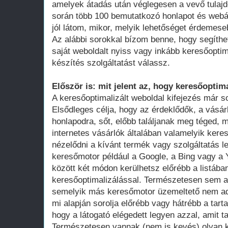
amelyek átadás után véglegesen a vevő tula
során több 100 bemutatkozó honlapot és webá
jól látom, mikor, melyik lehetőséget érdemese
Az alábbi sorokkal bízom benne, hogy segíthe
saját weboldalt nyiss vagy inkább keresőoptim
készítés szolgáltatást válassz.
Először is: mit jelent az, hogy keresőoptima
A keresőoptimalizált weboldal kifejezés már 
Elsődleges célja, hogy az érdeklődők, a vásár
honlapodra, sőt, előbb találjanak meg téged, 
internetes vásárlók általában valamelyik ker
nézelődni a kívánt termék vagy szolgáltatás le
keresőmotor például a Google, a Bing vagy a Y
között két módon kerülhetsz előrébb a listában
keresőoptimalizálással. Természetesen sem a
semelyik más keresőmotor üzemeltető nem adot
mi alapján sorolja előrébb vagy hátrébb a tarta
hogy a látogató elégedett legyen azzal, amit ta
Természetesen vannak (nem is kevés) olyan k