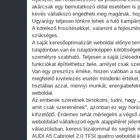
akárcsak egy bemutatkozó oldal esetében is 
kevés vállalkozó engedheti meg magának, hogy
Ugyanígy teljesen tönkre teheti a futó kampán
A kötelező frissítésekkel, valamint a fejleszté
szükséges.
A saját keresőoptimalizált weboldal előnye te
tulajdonban van és tulajdonképpen kötöttsége
személyre szabható. Teljesen a saját ízlésedr
funkciókat építtethetsz bele, amilyet csak szer
Van egy presztízs értéke, hiszen valóban a saj
megfelelő kivitelezés esetén mindenki értékel
tisztában azzal, mennyi munkát, energiabefekte
weboldal.
Az emberek szeretnek birtokolni, tudni, hogy 
amit csak szeretnének", azonban ez egy honla
kifizetődő. Érdemes tehát mérlegelni a végső d
weboldalad vállalkozod egyik alappillérét jelen
választásban, keress bizalommal és segítek m
AUDI A5 Cabriolet 2.0 TFSI quattro weboldal 