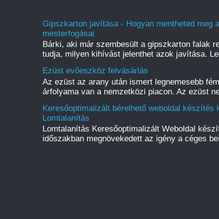
Gipszkarton javítása - Hogyan mentheted meg a f
mesterfogásai
Bárki, aki már szembesült a gipszkarton falak r
tudja, milyen kihívást jelenthet azok javítása. L
Ezüst evőeszköz felvásárlás
Az ezüst az arany után ismert legnemesebb fém
árfolyama van a nemzetközi piacon. Az ezüst ne
Keresőoptimalizált bérelhető weboldal készítés k
Lomtalanítás
Lomtalanítás Keresőoptimalizált Weboldal kész
időszakban megnövekedett az igény a céges be