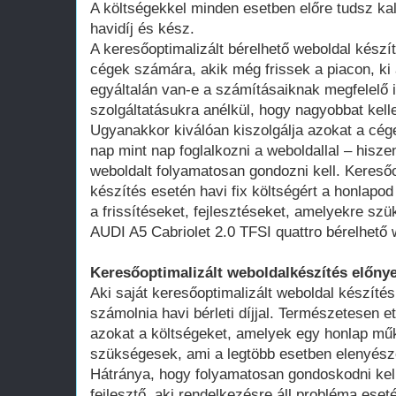
A költségekkel minden esetben előre tudsz kal
havidíj és kész.
A keresőoptimalizált bérelhető weboldal kész
cégek számára, akik még frissek a piacon, ki 
egyáltalán van-e a számításaiknak megfelelő 
szolgáltatásukra anélkül, hogy nagyobbat kell
Ugyanakkor kiválóan kiszolgálja azokat a cég
nap mint nap foglalkozni a weboldallal – hisze
weboldalt folyamatosan gondozni kell. Keresőo
készítés esetén havi fix költségért a honlap
a frissítéseket, fejlesztéseket, amelyekre szü
AUDI A5 Cabriolet 2.0 TFSI quattro bérelhető 
Keresőoptimalizált weboldalkészítés előnye
Aki saját keresőoptimalizált weboldal készítés
számolnia havi bérleti díjjal. Természetesen ett
azokat a költségeket, amelyek egy honlap műk
szükségesek, ami a legtöbb esetben elenyésző
Hátránya, hogy folyamatosan gondoskodni kell
fejlesztő, aki rendelkezésre áll probléma ese