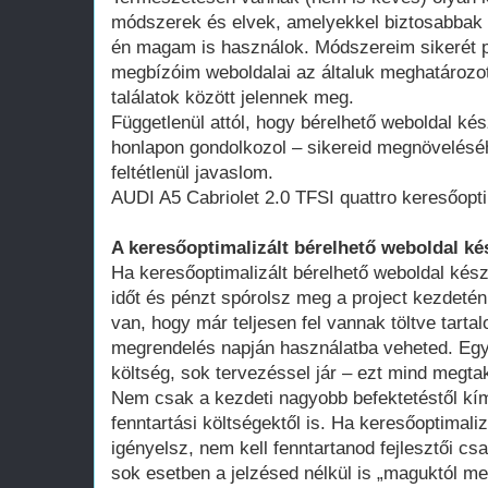
módszerek és elvek, amelyekkel biztosabbak 
én magam is használok. Módszereim sikerét p
megbízóim weboldalai az általuk meghatározot
találatok között jelennek meg.
Függetlenül attól, hogy bérelhető weboldal kés
honlapon gondolkozol – sikereid megnövelésé
feltétlenül javaslom.
AUDI A5 Cabriolet 2.0 TFSI quattro keresőopt
A keresőoptimalizált bérelhető weboldal ké
Ha keresőoptimalizált bérelhető weboldal kész
időt és pénzt spórolsz meg a project kezdeté
van, hogy már teljesen fel vannak töltve tart
megrendelés napján használatba veheted. Egy 
költség, sok tervezéssel jár – ezt mind megtak
Nem csak a kezdeti nagyobb befektetéstől k
fenntartási költségektől is. Ha keresőoptimali
igényelsz, nem kell fenntartanod fejlesztői cs
sok esetben a jelzésed nélkül is „maguktól m