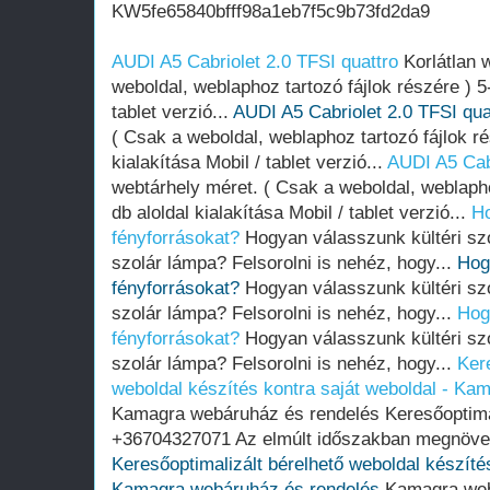
KW5fe65840bfff98a1eb7f5c9b73fd2da9
AUDI A5 Cabriolet 2.0 TFSI quattro
Korlátlan 
weboldal, weblaphoz tartozó fájlok részére ) 5-
tablet verzió...
AUDI A5 Cabriolet 2.0 TFSI qua
( Csak a weboldal, weblaphoz tartozó fájlok ré
kialakítása Mobil / tablet verzió...
AUDI A5 Cabr
webtárhely méret. ( Csak a weboldal, weblapho
db aloldal kialakítása Mobil / tablet verzió...
Ho
fényforrásokat?
Hogyan válasszunk kültéri szo
szolár lámpa? Felsorolni is nehéz, hogy...
Hog
fényforrásokat?
Hogyan válasszunk kültéri szo
szolár lámpa? Felsorolni is nehéz, hogy...
Hog
fényforrásokat?
Hogyan válasszunk kültéri szo
szolár lámpa? Felsorolni is nehéz, hogy...
Ker
weboldal készítés kontra saját weboldal - Ka
Kamagra webáruház és rendelés Keresőoptimal
+36704327071 Az elmúlt időszakban megnöveke
Keresőoptimalizált bérelhető weboldal készítés
Kamagra webáruház és rendelés
Kamagra web