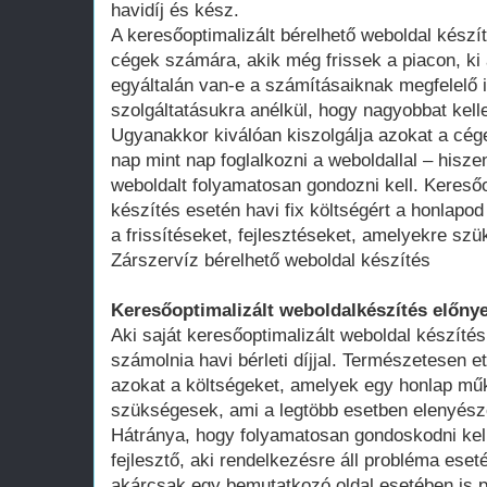
havidíj és kész.
A keresőoptimalizált bérelhető weboldal kész
cégek számára, akik még frissek a piacon, ki 
egyáltalán van-e a számításaiknak megfelelő 
szolgáltatásukra anélkül, hogy nagyobbat kell
Ugyanakkor kiválóan kiszolgálja azokat a cég
nap mint nap foglalkozni a weboldallal – hisze
weboldalt folyamatosan gondozni kell. Keresőo
készítés esetén havi fix költségért a honlap
a frissítéseket, fejlesztéseket, amelyekre szü
Zárszervíz bérelhető weboldal készítés
Keresőoptimalizált weboldalkészítés előnye
Aki saját keresőoptimalizált weboldal készítés
számolnia havi bérleti díjjal. Természetesen ett
azokat a költségeket, amelyek egy honlap műk
szükségesek, ami a legtöbb esetben elenyésző
Hátránya, hogy folyamatosan gondoskodni kell
fejlesztő, aki rendelkezésre áll probléma ese
akárcsak egy bemutatkozó oldal esetében is 