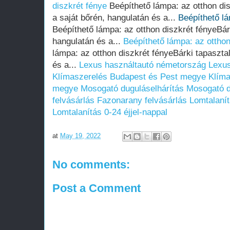
diszkrét fénye
Beépíthető lámpa: az otthon dis
a saját bőrén, hangulatán és a...
Beépíthető lá
Beépíthető lámpa: az otthon diszkrét fényeBárk
hangulatán és a...
Beépíthető lámpa: az otthon
lámpa: az otthon diszkrét fényeBárki tapasztal
és a...
Lexus használtautó németország
Lexus
Klímaszerelés Budapest és Pest megye
Klíma
megye
Mosogató duguláselhárítás
Mosogató d
felvásárlás
Fazonarany felvásárlás
Lomtalanít
Lomtalanítás 0-24 éjjel-nappal
at
May 19, 2022
No comments:
Post a Comment