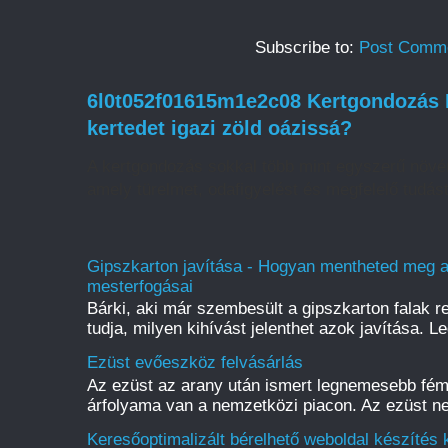
Subscribe to:
Post Comme
6l0t052f01615m1e2c08 Kertgondozás H
kertedet igazi zöld oázissá?
A kertgondozás sokkal több mint egyszerű növé
amely türelmet, odafigyelést és megfelelő tudást
Gipszkarton javítása - Hogyan mentheted meg a f
mesterfogásai
Bárki, aki már szembesült a gipszkarton falak r
tudja, milyen kihívást jelenthet azok javítása. L
Ezüst evőeszköz felvásárlás
Az ezüst az arany után ismert legnemesebb fém
árfolyama van a nemzetközi piacon. Az ezüst ne
Keresőoptimalizált bérelhető weboldal készítés k