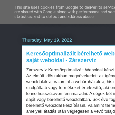
This site uses cookies from Google to deliver its servic
are shared with Google along with performance and secu
Weboldal készítés rö
statistics, and to detect and address abuse.
Thursday, May 19, 2022
Keresőoptimalizált bérelhető web
saját weboldal - Zárszervíz
Zárszervíz Keresőoptimalizált Weboldal kész
Az elmúlt időszakban megnövekedett az igén
weboldalakra, valamint a webáruházakra, his
szolgáltató vagy termékeket értékesítő, aki on
lenne hosszútávon fennmaradni. A cégek két i
saját vagy bérelhető weboldalban. Sok éve fo
bérelhető weboldal készítéssel, valamint term
amelyek átadás után véglegesen a vevő tula