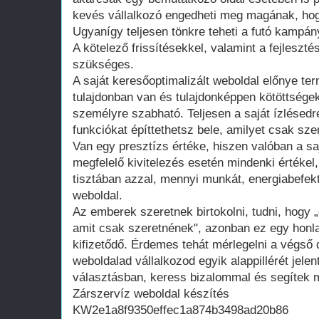
kevés vállalkozó engedheti meg magának, hogy
Ugyanígy teljesen tönkre teheti a futó kampán
A kötelező frissítésekkel, valamint a fejleszté
szükséges.
A saját keresőoptimalizált weboldal előnye te
tulajdonban van és tulajdonképpen kötöttsége
személyre szabható. Teljesen a saját ízlésedr
funkciókat építtethetsz bele, amilyet csak szer
Van egy presztízs értéke, hiszen valóban a saj
megfelelő kivitelezés esetén mindenki értékel
tisztában azzal, mennyi munkát, energiabefekte
weboldal.
Az emberek szeretnek birtokolni, tudni, hogy 
amit csak szeretnének", azonban ez egy honla
kifizetődő. Érdemes tehát mérlegelni a végső d
weboldalad vállalkozod egyik alappillérét jelen
választásban, keress bizalommal és segítek m
Zárszervíz weboldal készítés
KW2e1a8f9350effec1a874b3498ad20b86