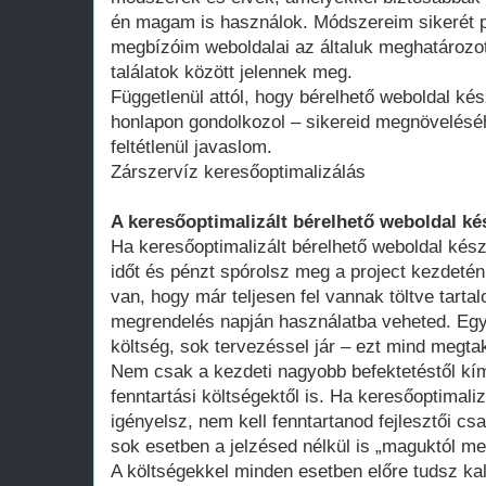
én magam is használok. Módszereim sikerét p
megbízóim weboldalai az általuk meghatározot
találatok között jelennek meg.
Függetlenül attól, hogy bérelhető weboldal kés
honlapon gondolkozol – sikereid megnövelésé
feltétlenül javaslom.
Zárszervíz keresőoptimalizálás
A keresőoptimalizált bérelhető weboldal ké
Ha keresőoptimalizált bérelhető weboldal kész
időt és pénzt spórolsz meg a project kezdeté
van, hogy már teljesen fel vannak töltve tart
megrendelés napján használatba veheted. Egy 
költség, sok tervezéssel jár – ezt mind megtak
Nem csak a kezdeti nagyobb befektetéstől k
fenntartási költségektől is. Ha keresőoptimali
igényelsz, nem kell fenntartanod fejlesztői cs
sok esetben a jelzésed nélkül is „maguktól m
A költségekkel minden esetben előre tudsz kal