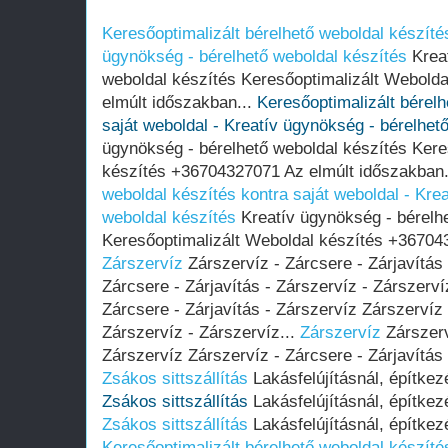
Keresőoptimalizált bérelhető weboldal készítés
ügynökség - bérelhető weboldal készítés
Kreat
weboldal készítés Keresőoptimalizált Webold
elmúlt időszakban...
Keresőoptimalizált bérelh
saját weboldal - Kreatív ügynökség - bérelhet
ügynökség - bérelhető weboldal készítés Kere
készítés +36704327071 Az elmúlt időszakban.
weboldal készítés kontra saját weboldal - Kre
weboldal készítés
Kreatív ügynökség - bérelhe
Keresőoptimalizált Weboldal készítés +367043
Zárszervíz
Zárszervíz - Zárcsere - Zárjavítás 
Zárcsere - Zárjavítás - Zárszervíz - Zárszerví
Zárcsere - Zárjavítás - Zárszervíz Zárszervíz 
Zárszervíz - Zárszervíz...
Zárszervíz
Zárszerv
Zárszervíz Zárszervíz - Zárcsere - Zárjavítás 
Zsákos sittszállítás
Lakásfelújításnál, építkez
Zsákos sittszállítás
Lakásfelújításnál, építkez
Zsákos sittszállítás
Lakásfelújításnál, építkez
Keresőoptimalizált bérelhető weboldal készítés