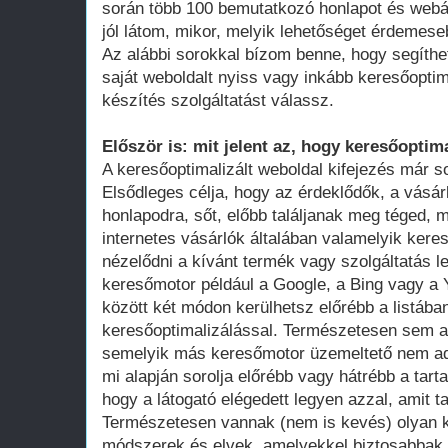
során több 100 bemutatkozó honlapot és webá
jól látom, mikor, melyik lehetőséget érdemese
Az alábbi sorokkal bízom benne, hogy segíthe
saját weboldalt nyiss vagy inkább keresőoptim
készítés szolgáltatást válassz.
Először is: mit jelent az, hogy keresőoptima
A keresőoptimalizált weboldal kifejezés már 
Elsődleges célja, hogy az érdeklődők, a vásár
honlapodra, sőt, előbb találjanak meg téged, 
internetes vásárlók általában valamelyik ker
nézelődni a kívánt termék vagy szolgáltatás le
keresőmotor például a Google, a Bing vagy a Y
között két módon kerülhetsz előrébb a listában
keresőoptimalizálással. Természetesen sem a
semelyik más keresőmotor üzemeltető nem adot
mi alapján sorolja előrébb vagy hátrébb a tarta
hogy a látogató elégedett legyen azzal, amit ta
Természetesen vannak (nem is kevés) olyan k
módszerek és elvek, amelyekkel biztosabbak 