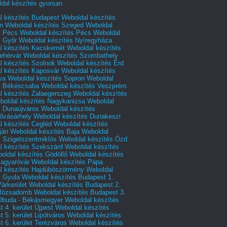
dal készítés gyorsan
l készítés Budapest
Weboldal készítés
n
Weboldal készítés Szeged
Weboldal
s Pécs
Weboldal készítés Pécs
Weboldal
s Győr
Weboldal készítés Nyíregyháza
l készítés Kecskemét
Weboldal készítés
ehérvár
Weboldal készítés Szombathely
l készítés Szolnok
Weboldal készítés Érd
l készítés Kaposvár
Weboldal készítés
ya
Weboldal készítés Sopron
Weboldal
s Békéscsaba
Weboldal készítés Veszprém
l készítés Zalaegerszeg
Weboldal készítés
boldal készítés Nagykanizsa
Weboldal
s Dunaújváros
Weboldal készítés
vásárhely
Weboldal készítés Dunakeszi
l készítés Cegléd
Weboldal készítés
ján
Weboldal készítés Baja
Weboldal
s Szigetszentmiklós
Weboldal készítés Ózd
l készítés Szekszárd
Weboldal készítés
oldal készítés Gödöllő
Weboldal készítés
agyaróvár
Weboldal készítés Pápa
l készítés Hajdúböszörmény
Weboldal
s Gyula
Weboldal készítés Budapest 1.
Várkerület
Weboldal készítés Budapest 2.
 Rózsadomb
Weboldal készítés Budapest 3.
 Óbuda - Békásmegyer
Weboldal készítés
 4. kerület Újpest
Weboldal készítés
 5. kerület Lipótváros
Weboldal készítés
 6. kerület Terézváros
Weboldal készítés