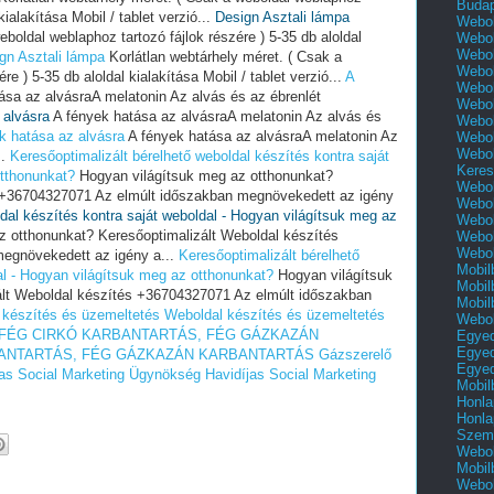
Buda
kialakítása Mobil / tablet verzió...
Design Asztali lámpa
Webol
eboldal weblaphoz tartozó fájlok részére ) 5-35 db aloldal
Webol
Webol
gn Asztali lámpa
Korlátlan webtárhely méret. ( Csak a
Webol
e ) 5-35 db aloldal kialakítása Mobil / tablet verzió...
A
Webol
ása az alvásraA melatonin Az alvás és az ébrenlét
Webol
 alvásra
A fények hatása az alvásraA melatonin Az alvás és
Webol
k hatása az alvásra
A fények hatása az alvásraA melatonin Az
Webol
Webol
..
Keresőoptimalizált bérelhető weboldal készítés kontra saját
Keres
otthonunkat?
Hogyan világítsuk meg az otthonunkat?
Webol
s +36704327071 Az elmúlt időszakban megnövekedett az igény
Webol
dal készítés kontra saját weboldal - Hogyan világítsuk meg az
Webol
 otthonunkat? Keresőoptimalizált Weboldal készítés
Webol
Webol
egnövekedett az igény a...
Keresőoptimalizált bérelhető
Mobil
al - Hogyan világítsuk meg az otthonunkat?
Hogyan világítsuk
Mobil
ált Weboldal készítés +36704327071 Az elmúlt időszakban
Mobil
 készítés és üzemeltetés
Weboldal készítés és üzemeltetés
Webol
FÉG CIRKÓ KARBANTARTÁS, FÉG GÁZKAZÁN
Egyed
Egyed
ANTARTÁS, FÉG GÁZKAZÁN KARBANTARTÁS
Gázszerelő
Egyed
jas Social Marketing Ügynökség
Havidíjas Social Marketing
Mobil
Honla
Honla
Szemé
Webol
Mobil
Webol