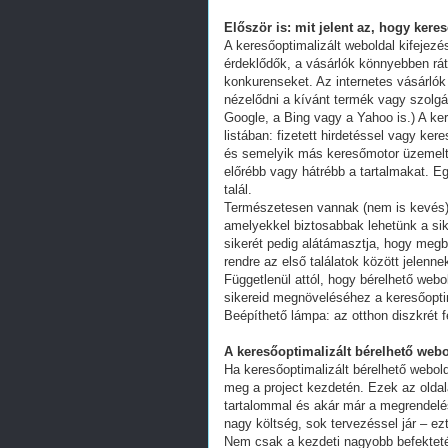
Először is: mit jelent az, hogy kere
A keresőoptimalizált weboldal kifejez
érdeklődők, a vásárlók könnyebben ráta
konkurenseket. Az internetes vásárlók
nézelődni a kívánt termék vagy szolgál
Google, a Bing vagy a Yahoo is.) A ker
listában: fizetett hirdetéssel vagy k
és semelyik más keresőmotor üzemeltet
előrébb vagy hátrébb a tartalmakat. Eg
talál.
Természetesen vannak (nem is kevés) 
amelyekkel biztosabbak lehetünk a s
sikerét pedig alátámasztja, hogy megb
rendre az első találatok között jelenn
Függetlenül attól, hogy bérelhető webo
sikereid megnöveléséhez a keresőoptim
Beépíthető lámpa: az otthon diszkrét 
A keresőoptimalizált bérelhető webo
Ha keresőoptimalizált bérelhető webold
meg a project kezdetén. Ezek az oldal
tartalommal és akár már a megrendelés
nagy költség, sok tervezéssel jár – ez
Nem csak a kezdeti nagyobb befekteté