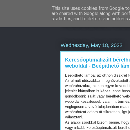
This site uses cookies from Google to 
are shared with Google along with per
Weboldal kész
statistics, and to detect and address 
Wednesday, May 18, 2022
Keresőoptimalizált bérelh
weboldal - Beépíthető lám
Beépíthető lámpa: az otthon diszkrét
Az elmúlt időszakban megnövekedett a
webáruházakra, hiszen egyre kevesebb 
jelenlét hiányában is képes lenne hos
gondolkodni: saját vagy bérelhető web
weboldal készítéssel, valamint termés
véglegesen a vevő tulajdonában mara
webáruházat adtam át sikeresen, így j
választani.
Az alábbi sorokkal bízom benne, hogy 
vagy inkább keresőoptimalizált bérelhe