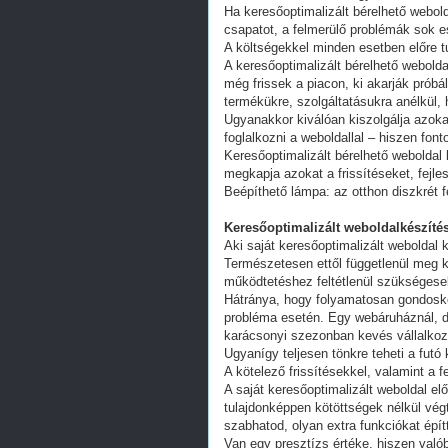
Ha keresőoptimalizált bérelhető webold
csapatot, a felmerülő problémák sok e
A költségekkel minden esetben előre tu
A keresőoptimalizált bérelhető webold
még frissek a piacon, ki akarják próbá
termékükre, szolgáltatásukra anélkül,
Ugyanakkor kiválóan kiszolgálja azoka
foglalkozni a weboldallal – hiszen fon
Keresőoptimalizált bérelhető weboldal 
megkapja azokat a frissítéseket, fejl
Beépíthető lámpa: az otthon diszkrét 
Keresőoptimalizált weboldalkészítés
Aki saját keresőoptimalizált weboldal k
Természetesen ettől függetlenül meg k
működtetéshez feltétlenül szükségesek
Hátránya, hogy folyamatosan gondoskodn
probléma esetén. Egy webáruháznál, d
karácsonyi szezonban kevés vállalkoz
Ugyanígy teljesen tönkre teheti a futó
A kötelező frissítésekkel, valamint a 
A saját keresőoptimalizált weboldal e
tulajdonképpen kötöttségek nélkül vég
szabhatod, olyan extra funkciókat épít
Van egy presztízs értéke, hiszen valób