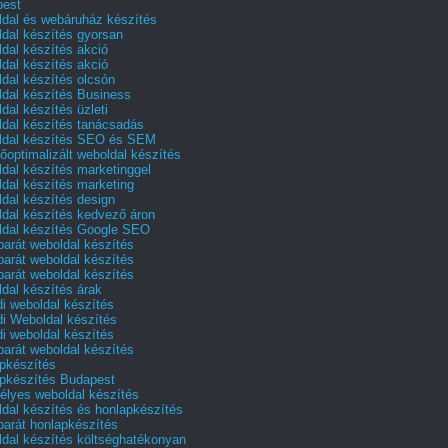
pest
dal és webáruház készítés
dal készítés gyorsan
dal készítés akció
dal készítés akció
dal készítés olcsón
dal készítés Business
dal készítés üzleti
dal készítés tanácsadás
dal készítés SEO és SEM
őoptimalizált weboldal készítés
dal készítés marketinggel
dal készítés marketing
dal készítés design
dal készítés kedvező áron
dal készítés Google SEO
barát weboldal készítés
barát weboldal készítés
barát weboldal készítés
dal készítés árak
i weboldal készítés
i Weboldal készítés
i weboldal készítés
barát weboldal készítés
pkészítés
pkészítés Budapest
lyes weboldal készítés
dal készítés és honlapkészítés
barát honlapkészítés
dal készítés költséghatékonyan