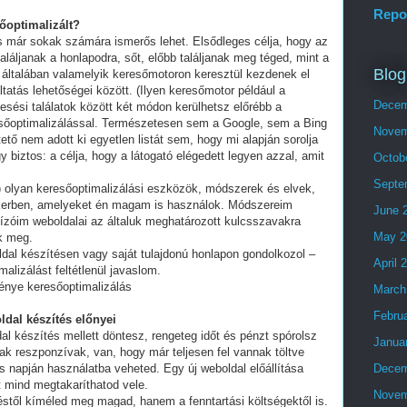
Repo
sőoptimalizált?
és már sokak számára ismerős lehet. Elsődleges célja, hogy az
láljanak a honlapodra, sőt, előbb találjanak meg téged, mint a
Blog
 általában valamelyik keresőmotoron keresztül kezdenek el
tatás lehetőségei között. (Ilyen keresőmotor például a
Decem
esési találatok között két módon kerülhetsz előrébb a
eresőoptimalizálással. Természetesen sem a Google, sem a Bing
Novem
ő nem adott ki egyetlen listát sem, hogy mi alapján sorolja
y biztos: a célja, hogy a látogató elégedett legyen azzal, amit
Octob
Septe
olyan keresőoptimalizálási eszközök, módszerek és elvek,
ikerben, amelyeket én magam is használok. Módszereim
June 
ízóim weboldalai az általuk meghatározott kulcsszavakra
May 2
ek meg.
ldal készítésen vagy saját tulajdonú honlapon gondolkozol –
April 
alizálást feltétlenül javaslom.
fénye keresőoptimalizálás
March
Febru
ldal készítés előnyei
al készítés mellett döntesz, rengeteg időt és pénzt spórolsz
Janua
ak reszponzívak, van, hogy már teljesen fel vannak töltve
 napján használatba veheted. Egy új weboldal előállítása
Decem
t mind megtakaríthatod vele.
Novem
stől kíméled meg magad, hanem a fenntartási költségektől is.