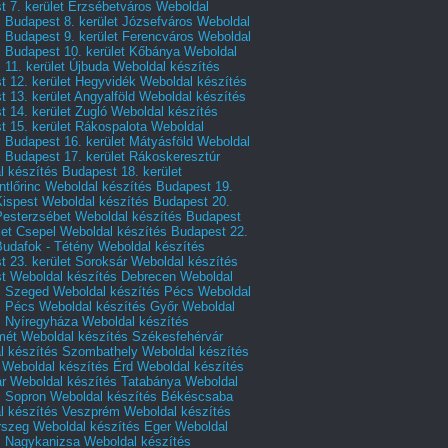
 7. kerület Erzsébetváros
Weboldal
 Budapest 8. kerület Józsefváros
Weboldal
 Budapest 9. kerület Ferencváros
Weboldal
s Budapest 10. kerület Kőbánya
Weboldal
 11. kerület Újbuda
Weboldal készítés
t 12. kerület Hegyvidék
Weboldal készítés
 13. kerület Angyalföld
Weboldal készítés
 14. kerület Zugló
Weboldal készítés
 15. kerület Rákospalota
Weboldal
 Budapest 16. kerület Mátyásföld
Weboldal
 Budapest 17. kerület Rákoskeresztúr
 készítés Budapest 18. kerület
tlőrinc
Weboldal készítés Budapest 19.
Kispest
Weboldal készítés Budapest 20.
Pesterzsébet
Weboldal készítés Budapest
let Csepel
Weboldal készítés Budapest 22.
Budafok - Tétény
Weboldal készítés
 23. kerület Soroksár
Weboldal készítés
t
Weboldal készítés Debrecen
Weboldal
s Szeged
Weboldal készítés Pécs
Weboldal
s Pécs
Weboldal készítés Győr
Weboldal
s Nyíregyháza
Weboldal készítés
mét
Weboldal készítés Székesfehérvár
l készítés Szombathely
Weboldal készítés
Weboldal készítés Érd
Weboldal készítés
r
Weboldal készítés Tatabánya
Weboldal
s Sopron
Weboldal készítés Békéscsaba
l készítés Veszprém
Weboldal készítés
rszeg
Weboldal készítés Eger
Weboldal
s Nagykanizsa
Weboldal készítés