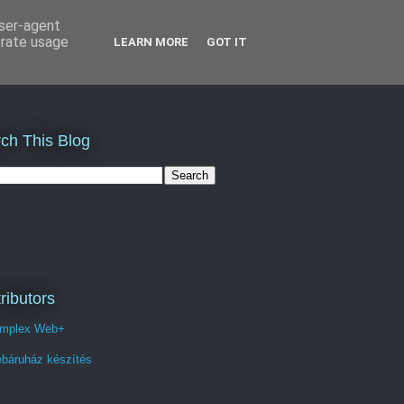
user-agent
erate usage
LEARN MORE
GOT IT
ch This Blog
ributors
mplex Web+
báruház készítés