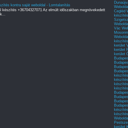
Dunaújv
szítés kontra saját weboldal - Lomtalanítás
Webolda
al készítés +36704327071 Az elmúlt időszakban megnövekedett
Cegléd
k...
készíté
Szigets
Webolda
Vác
Web
Mosonm
Webolda
készíté
kerület 
kerület
kerület
Budapest
Budapest
Budapest
Budapest
készítés
készítés
készíté
készítés
Budapes
Budapest
Budapest
Budapest
készítés
készítés
Weboldal
Pestszen
kerület 