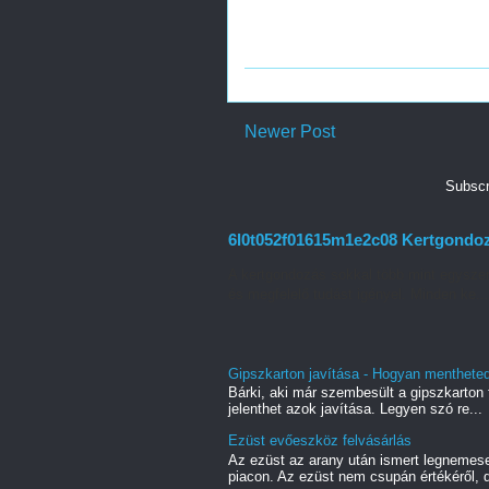
Newer Post
Subscr
6l0t052f01615m1e2c08 Kertgondozás
A kertgondozás sokkal több mint egyszer
és megfelelő tudást igényel. Minden ke...
Gipszkarton javítása - Hogyan mentheted 
Bárki, aki már szembesült a gipszkarton f
jelenthet azok javítása. Legyen szó re...
Ezüst evőeszköz felvásárlás
Az ezüst az arany után ismert legnemes
piacon. Az ezüst nem csupán értékéről, d