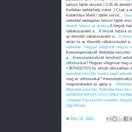
tartozó fájlok részére ) 5-35 db aloldal 
Korlátlan webtárhely méret. ( Csak a w
kialakítása Mobil / tablet verzió...
Desi
weboldal weblaphoz tartozó fájlok részér
fények hatása az alvásra
A fények hat
váltakozásáért a...
A fények hatása az
az ébrenlét váltakozásáért a...
A fénye
alvás és az ébrenlét váltakozásáért a.
weboldal - Hogyan világítsuk meg az 
Keresőoptimalizált Weboldal készíté
a...
Keresőoptimalizált bérelhető webol
otthonunkat?
Hogyan világítsuk meg az
+36704327071 Az elmúlt időszakban m
weboldal készítés kontra saját webold
meg az otthonunkat? Keresőoptimaliz
megnövekedett az igény a...
Weboldal
Weboldal készítés
Weboldal készítés
KARBANTARTÁS
FÉG CIRKÓ KARB
csepelen
Gázszerelő csepelen
Havidí
Ügynökség
at
May 18, 2022