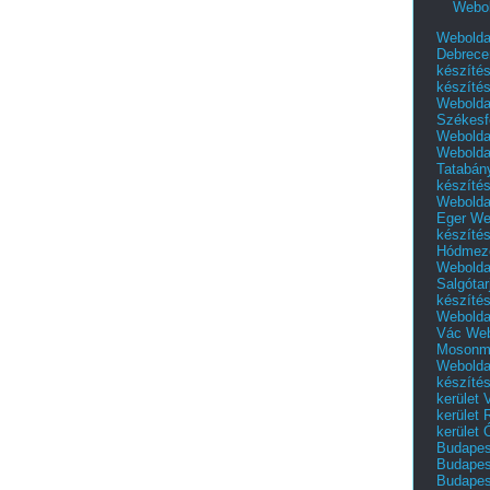
Webol
Webolda
Debrece
készíté
készíté
Webolda
Székesf
Webolda
Webolda
Tatabán
készíté
Webolda
Eger
We
készíté
Hódmező
Webolda
Salgótar
készíté
Webolda
Vác
Web
Mosonm
Webolda
készíté
kerület 
kerület
kerület
Budapest
Budapest
Budapest