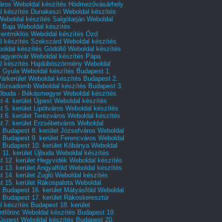
áros
Weboldal készítés Hódmezővásárhely
l készítés Dunakeszi
Weboldal készítés
Weboldal készítés Salgótarján
Weboldal
s Baja
Weboldal készítés
zentmiklós
Weboldal készítés Ózd
l készítés Szekszárd
Weboldal készítés
oldal készítés Gödöllő
Weboldal készítés
agyaróvár
Weboldal készítés Pápa
l készítés Hajdúböszörmény
Weboldal
s Gyula
Weboldal készítés Budapest 1.
Várkerület
Weboldal készítés Budapest 2.
 Rózsadomb
Weboldal készítés Budapest 3.
 Óbuda - Békásmegyer
Weboldal készítés
 4. kerület Újpest
Weboldal készítés
 5. kerület Lipótváros
Weboldal készítés
 6. kerület Terézváros
Weboldal készítés
 7. kerület Erzsébetváros
Weboldal
 Budapest 8. kerület Józsefváros
Weboldal
 Budapest 9. kerület Ferencváros
Weboldal
s Budapest 10. kerület Kőbánya
Weboldal
 11. kerület Újbuda
Weboldal készítés
t 12. kerület Hegyvidék
Weboldal készítés
 13. kerület Angyalföld
Weboldal készítés
 14. kerület Zugló
Weboldal készítés
 15. kerület Rákospalota
Weboldal
 Budapest 16. kerület Mátyásföld
Weboldal
 Budapest 17. kerület Rákoskeresztúr
 készítés Budapest 18. kerület
tlőrinc
Weboldal készítés Budapest 19.
Kispest
Weboldal készítés Budapest 20.