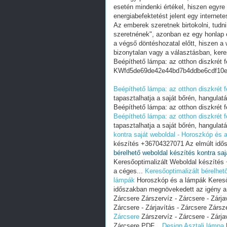
esetén mindenki értékel, hiszen egyre
energiabefektetést jelent egy internete
Az emberek szeretnek birtokolni, tudn
szeretnének", azonban ez egy honlap e
a végső döntéshozatal előtt, hiszen a w
bizonytalan vagy a választásban, ker
Beépíthető lámpa: az otthon diszkrét 
KWfd5de69de42e44bd7b4ddbe6cdf10
Beépíthető lámpa: az otthon diszkrét 
tapasztalhatja a saját bőrén, hangulat
Beépíthető lámpa: az otthon diszkrét f
Beépíthető lámpa: az otthon diszkrét 
tapasztalhatja a saját bőrén, hangulat
kontra saját weboldal - Horoszkóp és 
készítés +36704327071 Az elmúlt idő
bérelhető weboldal készítés kontra sa
Keresőoptimalizált Weboldal készíté
a céges...
Keresőoptimalizált bérelhet
lámpák
Horoszkóp és a lámpák Kereső
időszakban megnövekedett az igény a
Zárcsere Zárszervíz - Zárcsere - Zárja
Zárcsere - Zárjavítás - Zárcsere Zársze
Zárcsere
Zárszervíz - Zárcsere - Zárjav
Zárcsere PDF...
Design Asztali lámpa