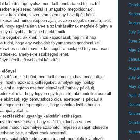
al készítést igényelsz, nem kell fenntartanod fejlesztői
Octob
setben a jelzésed nélkül is „maguktól megoldódnak".
Septe
dsz kalkulálni, hiszen van fixen egy havidíj és kész.
al készítést mindenképpen ajánljuk azon cégek számára, akik
Augus
lni, hogy egyáltalán van-e a számításaiknak megfelelő igény a
 hogy nagyobbat kellene befektetniük.
July 
t a cégeket, akiknek nincs kapacitásuk nap mint nap
June 
tos tudni, hogy egy weboldalt folyamatosan gondozni kell.
készítés esetén havi fix költségért a honlapod folyamatosan
May 2
esztéseket, amelyekre szükséged lehet.
Janua
fénye bérelhető weboldal készítés
Augus
 előnyei
észítés mellett dönt, nem kell számolnia havi bérleti díjjal.
July 
ell fizetni azokat a költségeket, amelyek egy honlap
May 2
, ami a legtöbb esetben elenyésző (tárhely például).
i kell róla, hogy legyen egy fejlesztő, aki rendelkezésre áll
April 
e akárcsak egy bemutatkozó oldal esetében is például a
Decem
ó engedheti meg magának, hogy napokra leáll a honlap.
 kampányokat is.
Novem
fejlesztésekkel ugyanígy kalkulálni szükséges.
lőnye természetesen, hogy saját tulajdonban van és
Octob
telen módon személyre szabható. Teljesen a saját ízlésedre
Septe
tethetsz bele, amilyet csak szeretnél.
an a saját felületedről van szó, amit megfelelő kivitelezés