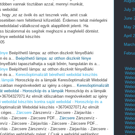
Augus
 többen vannak tisztában azzal, mennyi munkát,
s weboldal.
July 
i, hogy „ez az övék és azt tesznek vele, amit csak
June 
setében nem feltétlenül kifizetődő. Érdemes tehát mérlegelni
eboldalad vállalkozod egyik alappillérét jelenti. Ha
May 2
ess bizalommal és segítek meghozni a megfelelő döntést.
April 
fénye weboldal készítés
e05
March
fénye
Beépíthető lámpa: az otthon diszkrét fényeBárki
Febru
án és a...
Beépíthető lámpa: az otthon diszkrét fénye
ényeBárki tapasztalhatja a saját bőrén, hangulatán és a...
Webol
fénye
Beépíthető lámpa: az otthon diszkrét fényeBárki
Webol
án és a...
Keresőoptimalizált bérelhető weboldal készítés
Webol
a lámpák
Horoszkóp és a lámpák Keresőoptimalizált Weboldal
Webol
szakban megnövekedett az igény a céges...
Keresőoptimalizált
Webol
ját weboldal - Horoszkóp és a lámpák
Horoszkóp és a lámpák
Webol
Webol
s +36704327071 Az elmúlt időszakban megnövekedett az igény
Webol
ő weboldal készítés kontra saját weboldal - Horoszkóp és a
Webol
optimalizált Weboldal készítés +36704327071 Az elmúlt
Webol
 céges...
Zárcsere
Zárszervíz - Zárcsere - Zárjavítás -
Webol
vítás - Zárcsere - Zárcsere PDF...
Zárcsere
Zárszervíz -
Webol
Webol
rvíz - Zárcsere - Zárjavítás - Zárcsere - Zárcsere PDF...
Webol
ítás - Zárcsere Zárszervíz - Zárcsere - Zárjavítás - Zárcsere -
Webol
Korlátlan webtárhely méret. ( Csak a weboldal weblaphoz