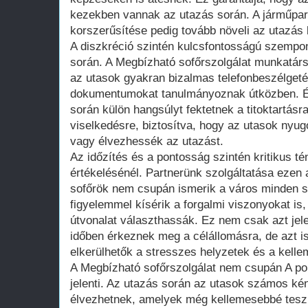
kezekben vannak az utazás során. A járműpar
korszerűsítése pedig tovább növeli az utazás
A diszkréció szintén kulcsfontosságú szempon
során. A Megbízható sofőrszolgálat munkatárs
az utasok gyakran bizalmas telefonbeszélgeté
dokumentumokat tanulmányoznak útközben. É
során külön hangsúlyt fektetnek a titoktartásr
viselkedésre, biztosítva, hogy az utasok ny
vagy élvezhessék az utazást.
Az időzítés és a pontosság szintén kritikus t
értékelésénél. Partnerünk szolgáltatása ezen a
sofőrök nem csupán ismerik a város minden s
figyelemmel kísérik a forgalmi viszonyokat is
útvonalat választhassák. Ez nem csak azt jele
időben érkeznek meg a célállomásra, de azt i
elkerülhetők a stresszes helyzetek és a kelle
A Megbízható sofőrszolgálat nem csupán A pon
jelenti. Az utazás során az utasok számos kén
élvezhetnek, amelyek még kellemesebbé teszik