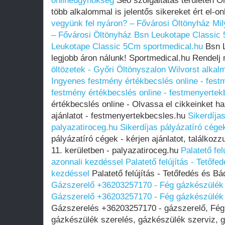
onlineugynokseg
Seo szolgáltatás területén 
több alkalommal is jelentős sikereket ért el-
vegyünk fel nyáron? – Fővárosi Öltönyház
Mil
– Fővárosi Öltönyház
Bsn Leukotape Classic 
Leukotape Classic 5Cm sportmedical.hu
Bsn L
legjobb áron nálunk! Sportmedical.hu Rendelj
öltözetek - Győri Öltönyszalon
Wilvorst alkalm
Ingyenes festmény értékbecslés online - fes
festmény értékbecslés online - festmenyertek
értékbecslés online - Olvassa el cikkeinket ha
ajánlatot - festmenyertekbecsles.hu
Sikerdíja
palyazatiroceg.hu
Sikerdíjas pályázatíró cége
pályázatíró cégek - kérjen ajánlatot, találko
11. kerületben - palyazatiroceg.hu
Palatető fe
azonnali kezdéssel
Palatető felújítás - Tetőf
kezdéssel
Palatető felújítás - Tetőfedés és B
Gázszerelő +36203257170 - Fég gázkészülék 
Gázszerelő +36203257170 - Fég gázkészülék 
Gázszerelés +36203257170 - gázszerelő, Fég 
gázkészülék szerelés, gázkészülék szerviz, g