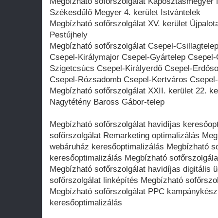
Megbízható sofőrszolgálat Káposztásmegyer Né
Székesdűlő Megyer 4. kerület Istvántelek
Megbízható sofőrszolgálat XV. kerület Újpalot
Pestújhely
Megbízható sofőrszolgálat Csepel-Csillagtele
Csepel-Királymajor Csepel-Gyártelep Csepel-Ó
Szigetcsúcs Csepel-Királyerdő Csepel-Erdős
Csepel-Rózsadomb Csepel-Kertváros Csepel-
Megbízható sofőrszolgálat XXII. kerület 22. k
Nagytétény Baross Gábor-telep
Megbízható sofőrszolgálat havidíjas keresőop
sofőrszolgálat Remarketing optimalizálás Meg
webáruház keresőoptimalizálás Megbízható so
keresőoptimalizálás Megbízható sofőrszolgálat
Megbízható sofőrszolgálat havidíjas digitáli
sofőrszolgálat linképítés Megbízható sofőrsz
Megbízható sofőrszolgálat PPC kampánykészí
keresőoptimalizálás