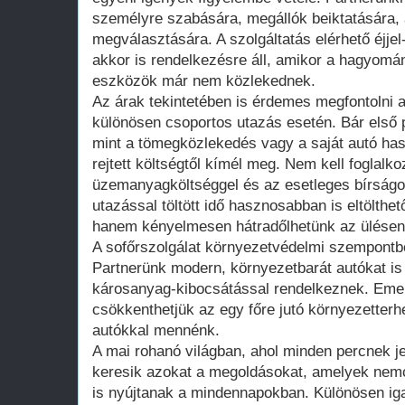
személyre szabására, megállók beiktatására, a
megválasztására. A szolgáltatás elérhető éjjel
akkor is rendelkezésre áll, amikor a hagyom
eszközök már nem közlekednek.
Az árak tekintetében is érdemes megfontolni a
különösen csoportos utazás esetén. Bár első p
mint a tömegközlekedés vagy a saját autó ha
rejtett költségtől kímél meg. Nem kell foglalko
üzemanyagköltséggel és az esetleges bírság
utazással töltött idő hasznosabban is eltölthe
hanem kényelmesen hátradőlhetünk az ülésen
A sofőrszolgálat környezetvédelmi szempontból
Partnerünk modern, környezetbarát autókat is
károsanyag-kibocsátással rendelkeznek. Emell
csökkenthetjük az egy főre jutó környezetterh
autókkal mennénk.
A mai rohanó világban, ahol minden percnek j
keresik azokat a megoldásokat, amelyek nem
is nyújtanak a mindennapokban. Különösen iga