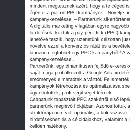
mindent megtesznek azért, hogy a te céged i
érjen el a piacon.PPC kampányok - Növelje be
kampánykezeléssel – Partnerünk sikertörténe
A digitális marketing világában egyre nagyobb 
hirdetések, köztük a pay-per-click (PPC) kam
lehetővé teszik, hogy üzenetünk célzottan juss
növelve ezzel a konverziós rátát és a bevétel
kihozni a legtöbbet egy PPC kampányból? A v
kampánykezeléssel.
Partnerünk, egy dinamikusan fejlődő e-keresk
saját maga próbálkozott a Google Ads hirdeté
eredmények elmaradtak a várttól. Felismerték
kampányok létrehozása és optimalizálása spec
úgy döntöttek, profi segítséget kérnek.
Csapatunk tapasztalt PPC szakértői első lépé
partnerünk meglévő fiókjában. Azonosítottuk 
struktúrája nem volt optimális, a kulcsszavak
hirdetésekhez és a céloldalakhoz, valamint a li
kellően hatékony.