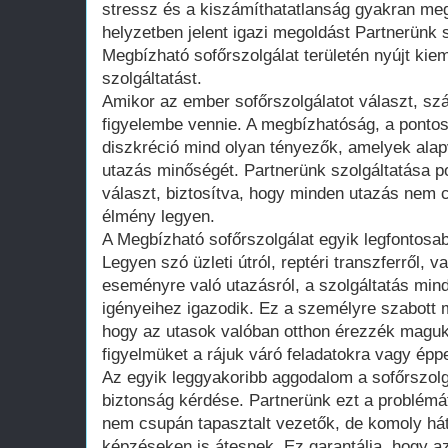
stressz és a kiszámíthatatlanság gyakran meg
helyzetben jelent igazi megoldást Partnerünk 
Megbízható sofőrszolgálat területén nyújt kie
szolgáltatást.
Amikor az ember sofőrszolgálatot választ, sz
figyelembe vennie. A megbízhatóság, a pontos
diszkréció mind olyan tényezők, amelyek ala
utazás minőségét. Partnerünk szolgáltatása p
választ, biztosítva, hogy minden utazás nem 
élmény legyen.
A Megbízható sofőrszolgálat egyik legfontosa
Legyen szó üzleti útról, reptéri transzferről,
eseményre való utazásról, a szolgáltatás min
igényeihez igazodik. Ez a személyre szabott m
hogy az utasok valóban otthon érezzék maguk
figyelmüket a rájuk váró feladatokra vagy épp
Az egyik leggyakoribb aggodalom a sofőrszolg
biztonság kérdése. Partnerünk ezt a problémát 
nem csupán tapasztalt vezetők, de komoly há
képzéseken is átesnek. Ez garantálja, hogy az