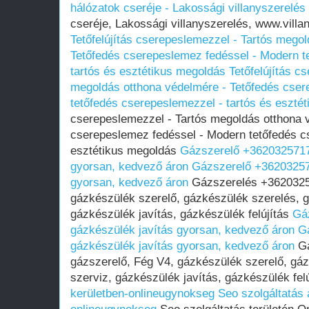
hálózatok cseréje - Lakossági villanyszerelés
cseréje, Lakossági villanyszerelés, www.vill
Tetőfelújítás cserepeslemezzel - Tartós mego
Tetőfedés cserepeslemez fedéssel - Modern t
tartós és esztétikus megoldás
Tetőfelújítás c
megoldás otthona védelmére - Tetőfedés cser
tetőfedés cserepeslemezzel - tartós és eszté
cserepeslemezzel - Tartós megoldás otthona 
cserepeslemez fedéssel - Modern tetőfedés c
esztétikus megoldás
Gázszerelő +36203257170
gyorsan, kedvező áron
Gázszerelő +36203257
gyorsan, kedvező áron
Gázszerelés +36203257
gázkészülék szerelő, gázkészülék szerelés, 
gázkészülék javítás, gázkészülék felújítás
Gá
gázkészülék javítás gyorsan, kedvező áron
G
gázkészülék javítás gyorsan, kedvező áron
Gá
gázszerelő, Fég V4, gázkészülék szerelő, gá
szerviz, gázkészülék javítás, gázkészülék fel
kerületben-onlineugynokseg
Seo szolgáltatás 