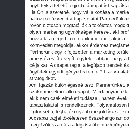
ügyfeleik a lehető legjobb támogatást kapják a
Ha Ön is szeretné, hogy vállalkozása a market
habozzon felvenni a kapcsolatot Partnerünkkel
révén biztosan megtalálják a tökéletes megol
olyan marketing ügynökséget keresel, aki prof
hozza ki a céged kommunikációjából, akár a le
könnyedén megoldja, akkor érdemes megisme
Partnerünk egy kifejezetten a marketing terüle
amely évek óta segíti ügyfeleit abban, hogy a
céljaikat. A csapat tagjai a legújabb trendek é
ügyfelek egyedi igényeit szem előtt tartva alak
stratégiákat.
Ami igazán különlegessé teszi Partnerünket, az
szakemberekből álló csapat. Mindannyian elkö
akik nem csak elméleti tudással, hanem évek 
tapasztalattal is rendelkeznek. Folyamatosan
legfrissebb, leghatékonyabb megoldásokat kín
A csapat tagjai tökéletesen összehangoltan do
megbízók számára a legkiválóbb eredményeket