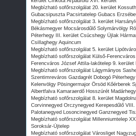
kerület Cinkota Árpádföld XVI. kerület
Megbízható sofőrszolgálat 20. kerület Kossuth
Gubacsipuszta Pacsirtatelep Gubacs Erzsébet
Megbízható sofőrszolgálat 3. kerület Harsány
Békásmegyer Mocsárosdűlő Solymárvölgy Ró
Péterhegy III. kerület Csúcshegy Újlak Hárm
Csillaghegy Aquincum
Megbízható sofőrszolgálat 5. kerület Lipótváro
Megbízható sofőrszolgálat Külső-Ferencváros 
Ferencváros József Attila-lakótelep 9. kerüle
Megbízható sofőrszolgálat Lágymányos Sasheg
Szentimreváros Gazdagrét Dobogó Péterhegy
Kelenvölgy Pösingermajor Örsöd Kőérberek Sp
Albertfalva Kamaraerdő Hosszúrét Madárhegy 
Megbízható sofőrszolgálat 8. kerület Magdo
Corvinnegyed Orczynegyed Kerepesdűlő VIII.
Palotanegyed Losoncinegyed Ganznegyed Tis
Megbízható sofőrszolgálat Millenniumtelep XXII
Soroksár-Újtelep
Megbízható sofőrszolgálat Városliget Nagyz