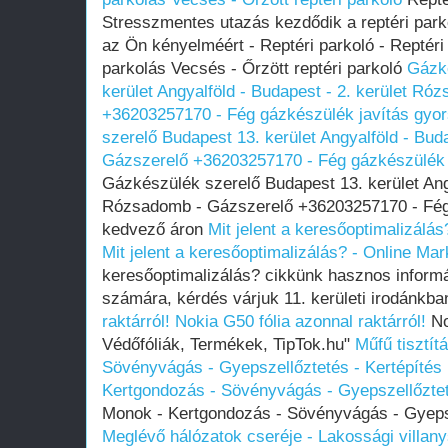
Stresszmentes utazás kezdődik a reptéri parko
az Ön kényelméért - Reptéri parkoló - Reptéri
parkolás Vecsés - Őrzött reptéri parkoló
Gázké
kerület Angyalföld - Budapest - 2. kerület R
+36203257170 - Fég gázkészülék javítás gyo
szerelő Budapest 13. kerület Angyalföld - Bud
Gázszerelő +36203257170 - Fég gázkészülék 
Gázkészülék szerelő Budapest 13. kerület Angy
Rózsadomb - Gázszerelő +36203257170 - Fég 
kedvező áron
Mit jelent a keresőoptimalizálá
Mit jelent a keresőoptimalizálás? - Online M
keresőoptimalizálás? cikkünk hasznos informá
számára, kérdés várjuk 11. kerületi irodánkba
raktárról!
Nokia G50 fólia azonnal raktárról!
No
Védőfóliák, Termékek, TipTok.hu"
Műfű tisztít
Sövényvágás - Gyepszellőztetés - Kertépítés
Kertgondozás - Sövényvágás - Gyepszellőztet
Monok - Kertgondozás - Sövényvágás - Gyepsz
Meglévő hálózatok cseréje - Lakossági villan