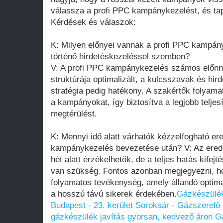
válassza a profi PPC kampánykezelést, és ta
Kérdések és válaszok:
K: Milyen előnyei vannak a profi PPC kampány
történő hirdetéskezeléssel szemben?
V: A profi PPC kampánykezelés számos előnn
struktúrája optimalizált, a kulcsszavak és hird
stratégia pedig hatékony. A szakértők folyama
a kampányokat, így biztosítva a legjobb telje
megtérülést.
K: Mennyi idő alatt várhatók kézzelfogható e
kampánykezelés bevezetése után? V: Az ere
hét alatt érzékelhetők, de a teljes hatás kifej
van szükség. Fontos azonban megjegyezni, 
folyamatos tevékenység, amely állandó optimal
a hosszú távú sikerek érdekében.
Gázkészülék
Budapest - 23. kerület Soroksár - Gázszerel
gázkészülék javítás gyorsan, kedvező áron
Gá