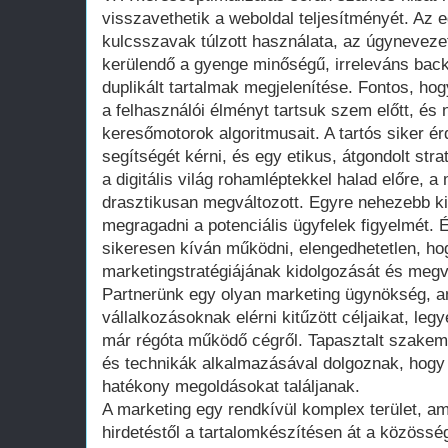
visszavethetik a weboldal teljesítményét. Az e
kulcsszavak túlzott használata, az úgynevezet
kerülendő a gyenge minőségű, irreleváns backl
duplikált tartalmak megjelenítése. Fontos, ho
a felhasználói élményt tartsuk szem előtt, és 
keresőmotorok algoritmusait. A tartós siker 
segítségét kérni, és egy etikus, átgondolt str
a digitális világ rohamléptekkel halad előre, a 
drasztikusan megváltozott. Egyre nehezebb ki
megragadni a potenciális ügyfelek figyelmét. 
sikeresen kíván működni, elengedhetetlen, ho
marketingstratégiájának kidolgozását és megv
Partnerünk egy olyan marketing ügynökség, a
vállalkozásoknak elérni kitűzött céljaikat, leg
már régóta működő cégről. Tapasztalt szakem
és technikák alkalmazásával dolgoznak, hogy
hatékony megoldásokat találjanak.
A marketing egy rendkívül komplex terület, am
hirdetéstől a tartalomkészítésen át a közöss