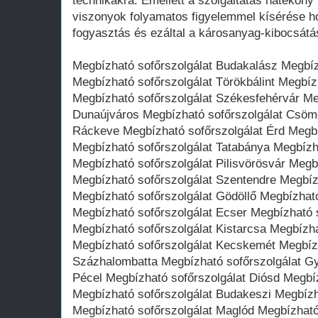
technikákra. Emellett a szolgáltatás hatékony
viszonyok folyamatos figyelemmel kísérése h
fogyasztás és ezáltal a károsanyag-kibocsát
Megbízható sofőrszolgálat Budakalász Megbíz
Megbízható sofőrszolgálat Törökbálint Megbíz
Megbízható sofőrszolgálat Székesfehérvár Me
Dunaújváros Megbízható sofőrszolgálat Csömö
Ráckeve Megbízható sofőrszolgálat Érd Megbí
Megbízható sofőrszolgálat Tatabánya Megbízh
Megbízható sofőrszolgálat Pilisvörösvár Megb
Megbízható sofőrszolgálat Szentendre Megbíz
Megbízható sofőrszolgálat Gödöllő Megbízhat
Megbízható sofőrszolgálat Ecser Megbízható 
Megbízható sofőrszolgálat Kistarcsa Megbízha
Megbízható sofőrszolgálat Kecskemét Megbízh
Százhalombatta Megbízható sofőrszolgálat Gy
Pécel Megbízható sofőrszolgálat Diósd Megbí
Megbízható sofőrszolgálat Budakeszi Megbízh
Megbízható sofőrszolgálat Maglód Megbízható