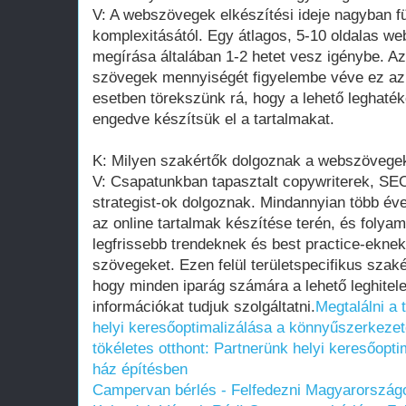
V: A webszövegek elkészítési ideje nagyban fü
komplexitásától. Egy átlagos, 5-10 oldalas w
megírása általában 1-2 hetet vesz igénybe. A
szövegek mennyiségét figyelembe véve ez az 
esetben törekszünk rá, hogy a lehető leghat
engedve készítsük el a tartalmakat.
K: Milyen szakértők dolgoznak a webszövege
V: Csapatunkban tapasztalt copywriterek, SE
strategist-ok dolgoznak. Mindannyian több éve
az online tartalmak készítése terén, és foly
legfrissebb trendeknek és best practice-eknek
szövegeket. Ezen felül területspecifikus szak
hogy minden iparág számára a lehető leghitel
információkat tudjuk szolgáltatni.
Megtalálni a 
helyi keresőoptimalizálása a könnyűszerkeze
tökéletes otthont: Partnerünk helyi keresőopt
ház építésben
Campervan bérlés - Felfedezni Magyarországo