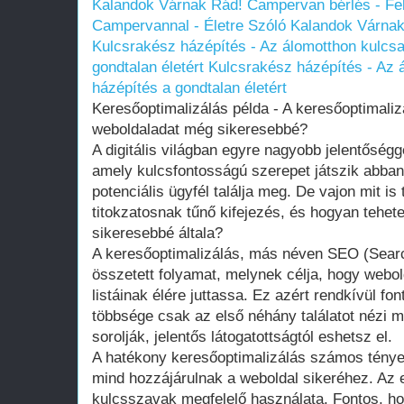
Kalandok Várnak Rád!
Campervan bérlés - Fe
Campervannal - Életre Szóló Kalandok Várna
Kulcsrakész házépítés - Az álomotthon kulcsa
gondtalan életért
Kulcsrakész házépítés - Az 
házépítés a gondtalan életért
Keresőoptimalizálás példa - A keresőoptimaliz
weboldaladat még sikeresebbé?
A digitális világban egyre nagyobb jelentőségg
amely kulcsfontosságú szerepet játszik abban
potenciális ügyfél találja meg. De vajon mit is
titokzatosnak tűnő kifejezés, és hogyan tehe
sikeresebbé általa?
A keresőoptimalizálás, más néven SEO (Searc
összetett folyamat, melynek célja, hogy webol
listáinak élére juttassa. Ez azért rendkívül fo
többsége csak az első néhány találatot nézi m
sorolják, jelentős látogatottságtól eshetsz el.
A hatékony keresőoptimalizálás számos ténye
mind hozzájárulnak a weboldal sikeréhez. Az 
kulcsszavak megfelelő használata. Fontos, ho