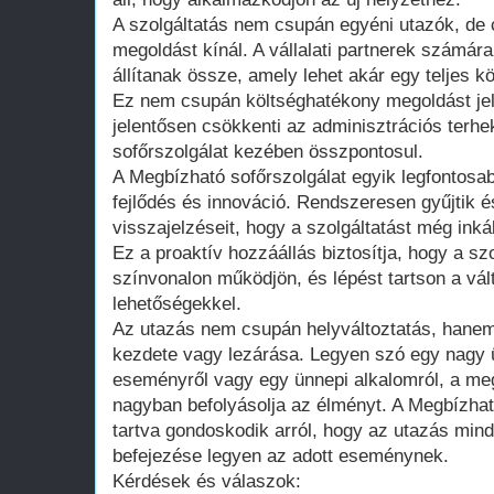
A szolgáltatás nem csupán egyéni utazók, de 
megoldást kínál. A vállalati partnerek számá
állítanak össze, amely lehet akár egy teljes kö
Ez nem csupán költséghatékony megoldást je
jelentősen csökkenti az adminisztrációs terhe
sofőrszolgálat kezében összpontosul.
A Megbízható sofőrszolgálat egyik legfontosa
fejlődés és innováció. Rendszeresen gyűjtik é
visszajelzéseit, hogy a szolgáltatást még ink
Ez a proaktív hozzáállás biztosítja, hogy a s
színvonalon működjön, és lépést tartson a vál
lehetőségekkel.
Az utazás nem csupán helyváltoztatás, hane
kezdete vagy lezárása. Legyen szó egy nagy üz
eseményről vagy egy ünnepi alkalomról, a me
nagyban befolyásolja az élményt. A Megbízható
tartva gondoskodik arról, hogy az utazás min
befejezése legyen az adott eseménynek.
Kérdések és válaszok: