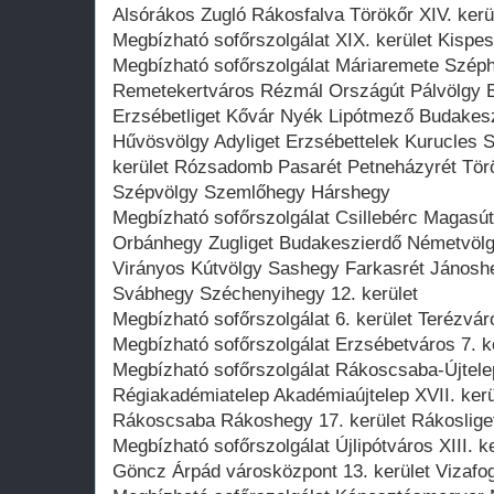
Alsórákos Zugló Rákosfalva Törökőr XIV. kerül
Megbízható sofőrszolgálat XIX. kerület Kispes
Megbízható sofőrszolgálat Máriaremete Széph
Remetekertváros Rézmál Országút Pálvölgy B
Erzsébetliget Kővár Nyék Lipótmező Budakeszi
Hűvösvölgy Adyliget Erzsébettelek Kurucles S
kerület Rózsadomb Pasarét Petneházyrét Tör
Szépvölgy Szemlőhegy Hárshegy
Megbízható sofőrszolgálat Csillebérc Magasú
Orbánhegy Zugliget Budakeszierdő Németvölgy
Virányos Kútvölgy Sashegy Farkasrét Jánosh
Svábhegy Széchenyihegy 12. kerület
Megbízható sofőrszolgálat 6. kerület Terézváro
Megbízható sofőrszolgálat Erzsébetváros 7. ker
Megbízható sofőrszolgálat Rákoscsaba-Újte
Régiakadémiatelep Akadémiaújtelep XVII. ker
Rákoscsaba Rákoshegy 17. kerület Rákoslige
Megbízható sofőrszolgálat Újlipótváros XIII. k
Göncz Árpád városközpont 13. kerület Vizafo