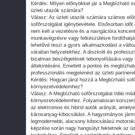
Kérdés: Milyen előnyökkel jár a Megbízható so
üzleti utazók számára?
Válasz: Az üzleti utazók számára számos előn
sofőrszolgálat igénybevétele. Elsősorban időt 
nem kell a vezetésre és a navigációra koncentr
munkavégzésre vagy felkészülésre fordíthatjá
lehetővé teszi a gyors alkalmazkodást a vál
váratlan helyzetekhez. A diszkrét és professzi
bizalmas beszélgetések lebonyolítására vag
áttekintésére. Emellett a pontos és megbízhat
professzionális megjelenést az üzleti partnere
Kérdés: Hogyan járul hozzá a Megbízható sofő
környezetvédelemhez?
Válasz: A Megbízható sofőrszolgálat több mód
környezetvédelemhez. Folyamatosan korszerűs
az elektromos és hibrid autók arányát, amelye
károsanyag-kibocsátást. A hagyományos járm
legmodernebb, alacsony kibocsátású motoroka
képzése során nagy hangsúlyt fektetnek az 