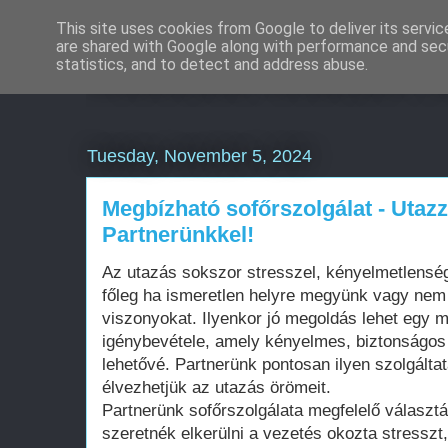
This site uses cookies from Google to deliver its servic
are shared with Google along with performance and secu
Weboldal készítés rö
statistics, and to detect and address abuse.
Tuesday, November 5, 2024
Megbízható sofőrszolgálat - Uta
Partnerünkkel!
Az utazás sokszor stresszel, kényelmetlenség
főleg ha ismeretlen helyre megyünk vagy nem 
viszonyokat. Ilyenkor jó megoldás lehet egy m
igénybevétele, amely kényelmes, biztonságos
lehetővé. Partnerünk pontosan ilyen szolgáltat
élvezhetjük az utazás örömeit.
Partnerünk sofőrszolgálata megfelelő választ
szeretnék elkerülni a vezetés okozta stresszt,