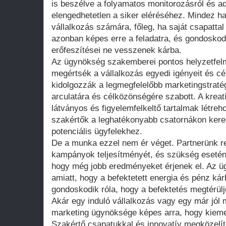
is beszélve a folyamatos monitorozásról és a
elengedhetetlen a siker eléréséhez. Mindez ha
vállalkozás számára, főleg, ha saját csapattal
azonban képes erre a feladatra, és gondoskodi
erőfeszítései ne vesszenek kárba.
Az ügynökség szakemberei pontos helyzetfel
megértsék a vállalkozás egyedi igényeit és cé
kidolgozzák a legmegfelelőbb marketingstraté
arculatára és célközönségére szabott. A krea
látványos és figyelemfelkeltő tartalmak létreho
szakértők a leghatékonyabb csatornákon keresz
potenciális ügyfelekhez.
De a munka ezzel nem ér véget. Partnerünk 
kampányok teljesítményét, és szükség esetén
hogy még jobb eredményeket érjenek el. Az üg
amiatt, hogy a befektetett energia és pénz ká
gondoskodik róla, hogy a befektetés megtérülj
Akár egy induló vállalkozás vagy egy már jól
marketing ügynöksége képes arra, hogy kieme
Szakértő csapatukkal és innovatív megközelít