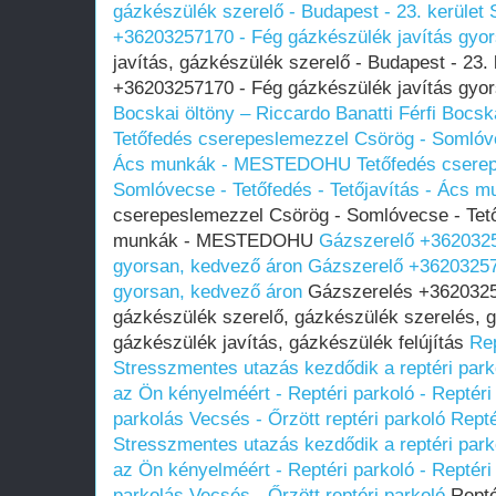
gázkészülék szerelő - Budapest - 23. kerület
+36203257170 - Fég gázkészülék javítás gyo
javítás, gázkészülék szerelő - Budapest - 23.
+36203257170 - Fég gázkészülék javítás gyo
Bocskai öltöny – Riccardo Banatti
Férfi Bocsk
Tetőfedés cserepeslemezzel Csörög - Somlóvec
Ács munkák - MESTEDOHU
Tetőfedés csere
Somlóvecse - Tetőfedés - Tetőjavítás - Ác
cserepeslemezzel Csörög - Somlóvecse - Tetőf
munkák - MESTEDOHU
Gázszerelő +3620325
gyorsan, kedvező áron
Gázszerelő +36203257
gyorsan, kedvező áron
Gázszerelés +36203257
gázkészülék szerelő, gázkészülék szerelés, 
gázkészülék javítás, gázkészülék felújítás
Rep
Stresszmentes utazás kezdődik a reptéri parko
az Ön kényelméért - Reptéri parkoló - Reptéri
parkolás Vecsés - Őrzött reptéri parkoló
Repté
Stresszmentes utazás kezdődik a reptéri parko
az Ön kényelméért - Reptéri parkoló - Reptéri
parkolás Vecsés - Őrzött reptéri parkoló
Repté