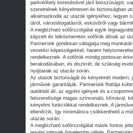
parkolóhely keresésével járó bosszúságot, v
szeretnének kényelmesen és biztonságban uta
alkalmazkodik az utazók igényeihez, legyen szó
útról, városlátogatásról, esküvőről vagy bárm
A megbízható sofőrszolgálat egyik legnagyobb 
képzett és lelkiismeretes sofőrök állnak az u
Partnerünk gondosan válogatja meg munkatárs
vezetési képességekkel, hanem helyismerettel
rendelkeznek. A sofőrök mindig pontosan érk
berakodásában, és diszkrét, de szükség eseté
nyújtanak az utazás során.
Az utasok biztonságát és kényelmét modern, jó
járművek garantálják. Partnerünk flottája kül
autókból áll, az egyéni igények és a csoport
felszereltsége magas színvonalú, klímával, 
kényelmi funkciókkal rendelkeznek. A járműve
ellenőrzik, így minimálisra csökkenthető a m
utazás során.
A megbízható sofőrszolgálat másik fontos jel
egyéni igények figyelembe vétele. Partnerünkn