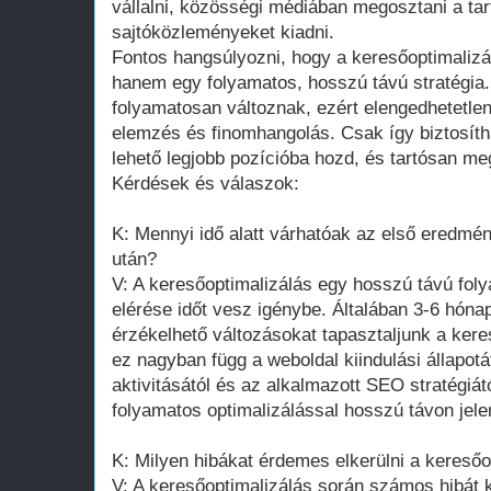
vállalni, közösségi médiában megosztani a ta
sajtóközleményeket kiadni.
Fontos hangsúlyozni, hogy a keresőoptimalizá
hanem egy folyamatos, hosszú távú stratégia.
folyamatosan változnak, ezért elengedhetetle
elemzés és finomhangolás. Csak így biztosíth
lehető legjobb pozícióba hozd, és tartósan me
Kérdések és válaszok:
K: Mennyi idő alatt várhatóak az első eredmé
után?
V: A keresőoptimalizálás egy hosszú távú fo
elérése időt vesz igénybe. Általában 3-6 hón
érzékelhető változásokat tapasztaljunk a ke
ez nagyban függ a weboldal kiindulási állapotá
aktivitásától és az alkalmazott SEO stratégiát
folyamatos optimalizálással hosszú távon jel
K: Milyen hibákat érdemes elkerülni a keresőo
V: A keresőoptimalizálás során számos hibát 