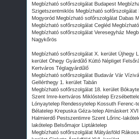
Megbízható sofőrszolgálat Budapest Megbízha
Szigetszentmiklós Megbízható sofőrszolgálat
Mogyoród Megbízható sofőrszolgálat Dabas M
Megbízható sofőrszolgálat Cegléd Megbízható
Megbízható sofőrszolgálat Veresegyház Megbí
Nagykőrös
Megbízható sofőrszolgálat X. kerület Újhegy Li
kerület Óhegy Gyárdűlő Kúttó Népliget Felső
Kertváros Téglagyárdűlő
Megbízható sofőrszolgálat Budavár Vár Vízivár
Gellérthegy 1. kerület Tabán
Megbízható sofőrszolgálat 18. kerület Bókayte
Szent Imre-kertváros Miklóstelep Erzsébette
Lónyaytelep Rendessytelep Kossuth Ferenc-te
Bélatelep Krepuska Géza-telep Almáskert XVIII
Halmierdő Pestszentimre Szent Lőrinc-lakóte
lakótelep Belsőmajor Liptáktelep
Megbízható sofőrszolgálat Mátyásföld Rákos