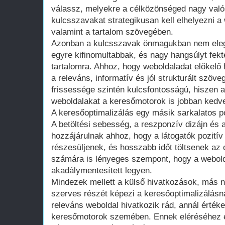
válassz, melyekre a célközönséged nagy való
kulcsszavakat strategikusan kell elhelyezni a
valamint a tartalom szövegében.
Azonban a kulcsszavak önmagukban nem ele
egyre kifinomultabbak, és nagy hangsúlyt fekt
tartalomra. Ahhoz, hogy weboldaladat előkelő 
a releváns, informatív és jól strukturált szöve
frissessége szintén kulcsfontosságú, hiszen a
weboldalakat a keresőmotorok is jobban kedve
A keresőoptimalizálás egy másik sarkalatos po
A betöltési sebesség, a reszponzív dizájn és a
hozzájárulnak ahhoz, hogy a látogatók pozitív
részesüljenek, és hosszabb időt töltsenek az
számára is lényeges szempont, hogy a webold
akadálymentesített legyen.
Mindezek mellett a külső hivatkozások, más n
szerves részét képezi a keresőoptimalizálásn
releváns weboldal hivatkozik rád, annál érték
keresőmotorok szemében. Ennek eléréséhez é