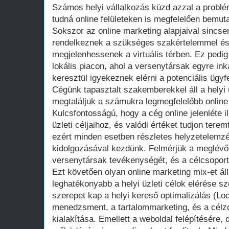
Számos helyi vállalkozás küzd azzal a problé
tudná online felületeken is megfelelően bemutat
Sokszor az online marketing alapjaival sincs
rendelkeznek a szükséges szakértelemmel és 
megjelenhessenek a virtuális térben. Ez pedig
lokális piacon, ahol a versenytársak egyre in
keresztül igyekeznek elérni a potenciális ügyf
Cégünk tapasztalt szakemberekkel áll a helyi
megtaláljuk a számukra legmegfelelőbb onlin
Kulcsfontosságú, hogy a cég online jelenléte i
üzleti céljaihoz, és valódi értéket tudjon ter
ezért minden esetben részletes helyzetelemzé
kidolgozásával kezdünk. Felmérjük a meglévő o
versenytársak tevékenységét, és a célcsoport 
Ezt követően olyan online marketing mix-et ál
leghatékonyabb a helyi üzleti célok elérése s
szerepet kap a helyi kereső optimalizálás (L
menedzsment, a tartalommarketing, és a célz
kialakítása. Emellett a weboldal felépítésére, 