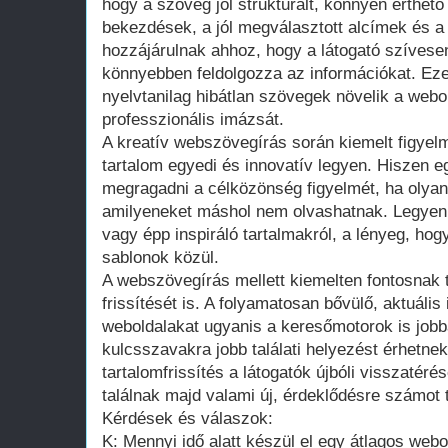
hogy a szöveg jól strukturált, könnyen érthető
bekezdések, a jól megválasztott alcímek és a
hozzájárulnak ahhoz, hogy a látogató szívese
könnyebben feldolgozza az információkat. Ezen
nyelvtanilag hibátlan szövegek növelik a webo
professzionális imázsát.
A kreatív webszövegírás során kiemelt figyelm
tartalom egyedi és innovatív legyen. Hiszen e
megragadni a célközönség figyelmét, ha olyan
amilyeneket máshol nem olvashatnak. Legyen
vagy épp inspiráló tartalmakról, a lényeg, hog
sablonok közül.
A webszövegírás mellett kiemelten fontosnak t
frissítését is. A folyamatosan bővülő, aktuális
weboldalakat ugyanis a keresőmotorok is jobba
kulcsszavakra jobb találati helyezést érhetnek
tartalomfrissítés a látogatók újbóli visszatéré
találnak majd valami új, érdeklődésre számot t
Kérdések és válaszok:
K: Mennyi idő alatt készül el egy átlagos we