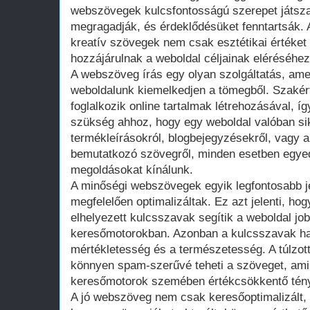
webszövegek kulcsfontosságú szerepet játsza
megragadják, és érdeklődésüket fenntartsák. A 
kreatív szövegek nem csak esztétikai értéket
hozzájárulnak a weboldal céljainak eléréséhez
A webszöveg írás egy olyan szolgáltatás, ame
weboldalunk kiemelkedjen a tömegből. Szakér
foglalkozik online tartalmak létrehozásával, í
szükség ahhoz, hogy egy weboldal valóban si
termékleírásokról, blogbejegyzésekről, vagy ak
bemutatkozó szövegről, minden esetben egyedi
megoldásokat kínálunk.
A minőségi webszövegek egyik legfontosabb j
megfelelően optimalizáltak. Ez azt jelenti, ho
elhelyezett kulcsszavak segítik a weboldal jo
keresőmotorokban. Azonban a kulcsszavak has
mértékletesség és a természetesség. A túlzot
könnyen spam-szerűvé teheti a szöveget, ami 
keresőmotorok szemében értékcsökkentő tén
A jó webszöveg nem csak keresőoptimalizált, 