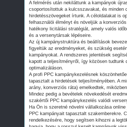
A felmérés után nekiláttunk a kampányok újra
csoportosítottuk a kulcsszavakat, és minden 
hirdetésszövegeket írtunk. A céloldalakat is op
felhasználói élményt és növeljük a konverziós
hatékony licitálási stratégiát, amely valós idő
és a versenytársak lépéseire.
Az új kampánystruktúra és beállítások bevez
figyeltük az eredményeket, és szükség eseté
kampányokat. A rendszeres jelentések segítsé
kapott a teljesítményről, így közösen tudtunk 
optimalizáláson.
A profi PPC kampánykezelésnek köszönhetően 
tapasztalt a hirdetések teljesítményében. A mi
arány, konverziós ráta) emelkedtek, miközben
Mindez pedig a bevételek növekedését eredmé
szakértői PPC kampánykezelés valódi versenyel
Ha Ön is szeretné növelni vállalkozása online j
PPC kampányait tapasztalt szakemberekre. C
rendelkezésére, hogy segítsen kihozni a legtöb
hagyja, hogy a rosszul kezelt kampányok vis