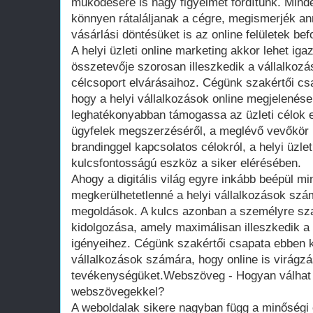
működésére is nagy figyelmet fordítunk. Minde
könnyen rátaláljanak a cégre, megismerjék an
vásárlási döntésüket is az online felületek bef
A helyi üzleti online marketing akkor lehet ig
összetevője szorosan illeszkedik a vállalkozá
célcsoport elvárásaihoz. Cégünk szakértői csa
hogy a helyi vállalkozások online megjelenése 
leghatékonyabban támogassa az üzleti célok e
ügyfelek megszerzéséről, a meglévő vevőkör 
brandinggel kapcsolatos célokról, a helyi üzlet
kulcsfontosságú eszköz a siker elérésében.
Ahogy a digitális világ egyre inkább beépül m
megkerülhetetlenné a helyi vállalkozások szá
megoldások. A kulcs azonban a személyre sza
kidolgozása, amely maximálisan illeszkedik a 
igényeihez. Cégünk szakértői csapata ebben kí
vállalkozások számára, hogy online is virágzás
tevékenységüket.Webszöveg - Hogyan válhat 
webszövegekkel?
A weboldalak sikere nagyban függ a minőségi é