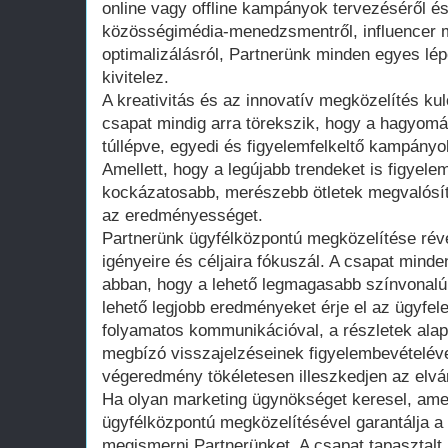
online vagy offline kampányok tervezéséről é
közösségimédia-menedzsmentről, influencer 
optimalizálásról, Partnerünk minden egyes lé
kivitelez.
A kreativitás és az innovatív megközelítés ku
csapat mindig arra törekszik, hogy a hagyo
túllépve, egyedi és figyelemfelkeltő kampányo
Amellett, hogy a legújabb trendeket is figyel
kockázatosabb, merészebb ötletek megvalósít
az eredményességet.
Partnerünk ügyfélközpontú megközelítése rév
igényeire és céljaira fókuszál. A csapat minde
abban, hogy a lehető legmagasabb színvonalú 
lehető legjobb eredményeket érje el az ügyfe
folyamatos kommunikációval, a részletek alap
megbízó visszajelzéseinek figyelembevételével
végeredmény tökéletesen illeszkedjen az elv
Ha olyan marketing ügynökséget keresel, amel
ügyfélközpontú megközelítésével garantálja a
megismerni Partnerünket. A csapat tapasztalt,