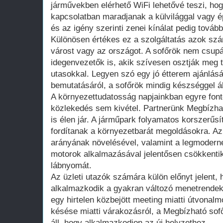
járművekben elérhető WiFi lehetővé teszi, ho
kapcsolatban maradjanak a külvilággal vagy é
és az igény szerinti zenei kínálat pedig tová
Különösen értékes ez a szolgáltatás azok szá
várost vagy az országot. A sofőrök nem csupán
idegenvezetők is, akik szívesen osztják meg 
utasokkal. Legyen szó egy jó étterem ajánlásá
bemutatásáról, a sofőrök mindig készséggel á
A környezettudatosság napjainkban egyre font
közlekedés sem kivétel. Partnerünk Megbízhat
is élen jár. A járműpark folyamatos korszerűsí
fordítanak a környezetbarát megoldásokra. Az
arányának növelésével, valamint a legmodern
motorok alkalmazásával jelentősen csökkentik 
lábnyomát.
Az üzleti utazók számára külön előnyt jelent,
alkalmazkodik a gyakran változó menetrende
egy hirtelen közbejött meeting miatti útvonalm
késése miatti várakozásról, a Megbízható sof
áll, hogy alkalmazkodjon az új helyzethez.