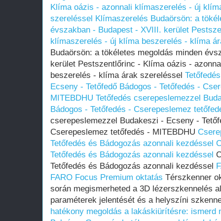
Klíma oázis - azonnali klímaszerelés - új klím
szereléssel
Klímaszerelés Budaörsön: a töké
évszakban - Budapest - XVIII. kerület Pestszen
klímaszerelés - új klíma beszerelés - klíma á
Budaörsön: a tökéletes megoldás minden évsz
kerület Pestszentlőrinc - Klíma oázis - azonna
beszerelés - klíma árak szereléssel
Tetőfedés
Ecseny - Tetőfedő Bádogos - Tetőfedés - Cser
MITEBDHU
Tetőfedés cserepeslemezzel Buda
Bádogos - Tetőfedés - Cserepeslemez tetőf
cserepeslemezzel Budakeszi - Ecseny - Tetőf
Cserepeslemez tetőfedés - MITEBDHU
Csere
Tetőfedés és Bádogozás azonnali kezdéssel
C
Tetőfedés és Bádogozás azonnali kezdéssel
C
Tetőfedés és Bádogozás azonnali kezdéssel
F
FARO Focus Premium oktatás
Térszkenner ok
során megismerheted a 3D lézerszkennelés ala
paraméterek jelentését és a helyszíni szkenn
hatékony megoldás a lakáskiürítésre: ismerd 