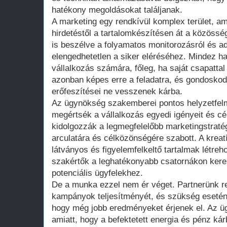
hatékony megoldásokat találjanak.
A marketing egy rendkívül komplex terület, am
hirdetéstől a tartalomkészítésen át a közöss
is beszélve a folyamatos monitorozásról és a
elengedhetetlen a siker eléréséhez. Mindez ha
vállalkozás számára, főleg, ha saját csapattal
azonban képes erre a feladatra, és gondoskodi
erőfeszítései ne vesszenek kárba.
Az ügynökség szakemberei pontos helyzetfel
megértsék a vállalkozás egyedi igényeit és cé
kidolgozzák a legmegfelelőbb marketingstraté
arculatára és célközönségére szabott. A krea
látványos és figyelemfelkeltő tartalmak létreho
szakértők a leghatékonyabb csatornákon keresz
potenciális ügyfelekhez.
De a munka ezzel nem ér véget. Partnerünk 
kampányok teljesítményét, és szükség esetén
hogy még jobb eredményeket érjenek el. Az üg
amiatt, hogy a befektetett energia és pénz ká