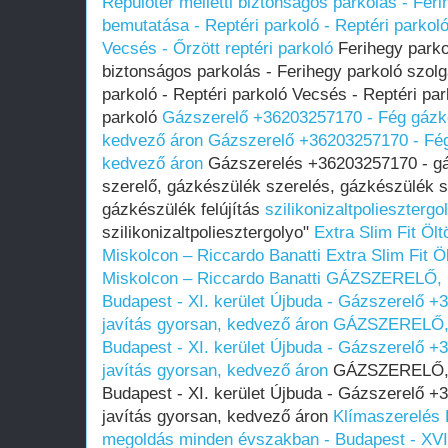
Repülőtér melletti biztonságos parkolás - Feri
bemutatása - Reptéri parkoló - Reptéri parkol
Vecsés - Őrzött reptéri parkoló
Ferihegy parkol
biztonságos parkolás - Ferihegy parkoló szolg
parkoló - Reptéri parkoló Vecsés - Reptéri par
parkoló
Gázszerelő +36203257170 - Fég gázké
kedvező áron
Gázszerelő +36203257170 - Fég
kedvező áron
Gázszerelés +36203257170 - gá
szerelő, gázkészülék szerelés, gázkészülék s
gázkészülék felújítás
szilikonizaltpoliesztergo
szilikonizaltpoliesztergolyo"
Extra Slim Fit Öl
Miskolcon – Riccardo Banatti
Extra Slim Fit Ö
Miskolcon – Riccardo Banatti
GÁZSZERELŐ, 
Budapest - XI. kerület Újbuda - Gázszerelő 
javítás gyorsan, kedvező áron
GÁZSZERELŐ,
Budapest - XI. kerület Újbuda - Gázszerelő 
javítás gyorsan, kedvező áron
GÁZSZERELŐ, 
Budapest - XI. kerület Újbuda - Gázszerelő 
javítás gyorsan, kedvező áron
Klímaszerelés 
megoldás minden évszakban - Budapest - XVIII