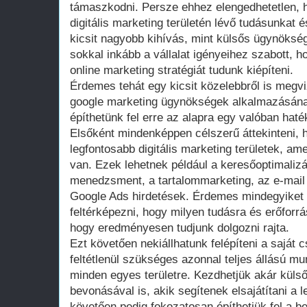
támaszkodni. Persze ehhez elengedhetetlen, 
digitális marketing területén lévő tudásunkat 
kicsit nagyobb kihívás, mint külsős ügynökség
sokkal inkább a vállalat igényeihez szabott, h
online marketing stratégiát tudunk kiépíteni.
Érdemes tehát egy kicsit közelebbről is megviz
google marketing ügynökségek alkalmazásána
építhetünk fel erre az alapra egy valóban haték
Elsőként mindenképpen célszerű áttekinteni,
legfontosabb digitális marketing területek, 
van. Ezek lehetnek például a keresőoptimaliz
menedzsment, a tartalommarketing, az e-mai
Google Ads hirdetések. Érdemes mindegyiket 
feltérképezni, hogy milyen tudásra és erőfor
hogy eredményesen tudjunk dolgozni rajta.
Ezt követően nekiállhatunk felépíteni a sajá
feltétlenül szükséges azonnal teljes állású 
minden egyes területre. Kezdhetjük akár külső
bevonásával is, akik segítenek elsajátítani a 
követően pedig fokozatosan építhetjük fel a be