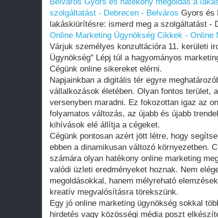
Belváros
Gyors és hatékony megoldás a lakás
szolgáltatást - Debrecen - Belváros
Gyors és 
lakáskiürítésre: ismerd meg a szolgáltatást -
Online Marketing Ügynökség
Cikkek - Online
Várjuk személyes konzultációra 11. kerületi i
Ügynökség" Lépj túl a hagyományos marketing
Cégünk online sikereket elérni.
Napjainkban a digitális tér egyre meghatározób
vállalkozások életében. Olyan fontos terület, a
versenyben maradni. Ez fokozottan igaz az onl
folyamatos változás, az újabb és újabb trend
kihívások elé állítja a cégeket.
Cégünk pontosan azért jött létre, hogy segíts
ebben a dinamikusan változó környezetben. C
számára olyan hatékony online marketing meg
valódi üzleti eredményeket hoznak. Nem elég
megoldásokkal, hanem mélyreható elemzésekre
kreatív megvalósításra törekszünk.
Egy jó online marketing ügynökség sokkal töb
hirdetés vagy közösségi média poszt elkészíté