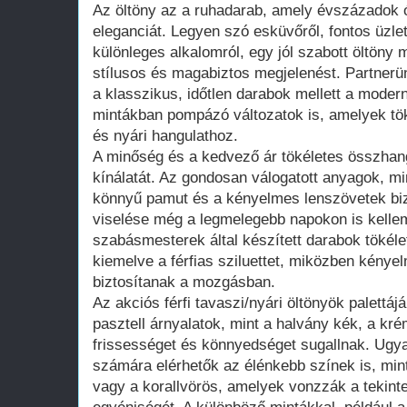
Az öltöny az a ruhadarab, amely évszázadok ót
eleganciát. Legyen szó esküvőről, fontos üzlet
különleges alkalomról, egy jól szabott öltöny m
stílusos és magabiztos megjelenést. Partnerü
a klasszikus, időtlen darabok mellett a mode
mintákban pompázó változatok is, amelyek tök
és nyári hangulathoz.
A minőség és a kedvező ár tökéletes összhang
kínálatát. Az gondosan válogatott anyagok, mi
könnyű pamut és a kényelmes lenszövetek bizt
viselése még a legmelegebb napokon is kelle
szabásmesterek által készített darabok tökélet
kiemelve a férfias sziluettet, miközben kény
biztosítanak a mozgásban.
Az akciós férfi tavaszi/nyári öltönyök palettáj
pasztell árnyalatok, mint a halvány kék, a kr
frissességet és könnyedséget sugallnak. Ugy
számára elérhetők az élénkebb színek is, min
vagy a korallvörös, amelyek vonzzák a tekinte