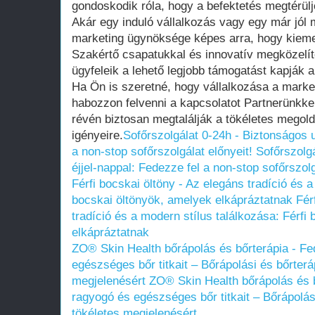
gondoskodik róla, hogy a befektetés megtérülj
Akár egy induló vállalkozás vagy egy már jól
marketing ügynöksége képes arra, hogy kieme
Szakértő csapatukkal és innovatív megközelít
ügyfeleik a lehető legjobb támogatást kapják a
Ha Ön is szeretné, hogy vállalkozása a market
habozzon felvenni a kapcsolatot Partnerünkkel
révén biztosan megtalálják a tökéletes megol
igényeire.
Sofőrszolgálat 0-24h - Biztonságos u
a non-stop sofőrszolgálat előnyeit!
Sofőrszolg
éjjel-nappal: Fedezze fel a non-stop sofőrszolg
Férfi bocskai öltöny - Az elegáns tradíció és a
bocskai öltönyök, amelyek elkápráztatnak
Fér
tradíció és a modern stílus találkozása: Férfi
elkápráztatnak
ZO® Skin Health bőrápolás és bőrterápia - Fe
egészséges bőr titkait – Bőrápolási és bőrter
megjelenésért
ZO® Skin Health bőrápolás és b
ragyogó és egészséges bőr titkait – Bőrápolá
tökéletes megjelenésért