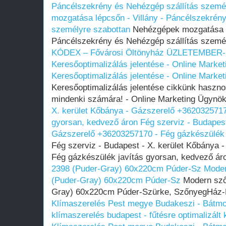
Páncélszekrény és Nehézgép szállítás szemé
mozgatása lépcsőn - Villány - Páncélszekrény
személyre szabottan
Nehézgépek mozgatása lé
Páncélszekrény és Nehézgép szállítás szemé
KÓDEX – Fővárosi Öltönyház
ÜZLETEMBER-K
Keresőoptimalizálás jelentése - Online Marke
Keresőoptimalizálás jelentése - Online Marke
Keresőoptimalizálás jelentése cikkünk haszno
mindenki számára! - Online Marketing Ügynö
X. kerület Kőbánya - Gázszerelő +3620325717
gyorsan, kedvező áron
Fég szerviz - Budapest
Gázszerelő +36203257170 - Fég gázkészülék 
Fég szerviz - Budapest - X. kerület Kőbánya
Fég gázkészülék javítás gyorsan, kedvező á
2398 (Puder-Gray) 60x220cm Púder-Sz
Moder
(Puder-Gray) 60x220cm Púder-Sz
Modern sző
Gray) 60x220cm Púder-Szürke, SzőnyegHáz-Ní
Klímaszerelés Pest megye Budakeszi - Bátmon
klímaszerelés budapest - fűtésre optimalizált 