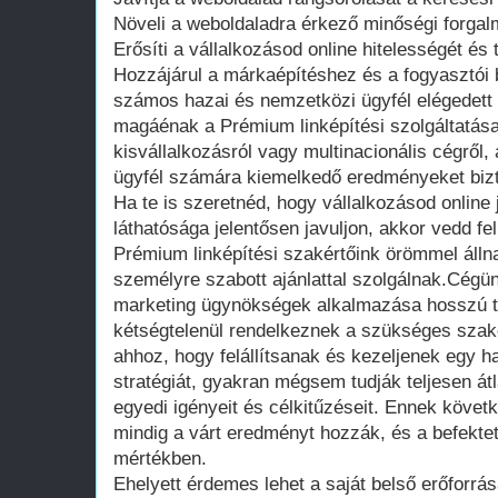
Növeli a weboldaladra érkező minőségi forgal
Erősíti a vállalkozásod online hitelességét és 
Hozzájárul a márkaépítéshez és a fogyasztói
számos hazai és nemzetközi ügyfél elégedett v
magáénak a Prémium linképítési szolgáltatás
kisvállalkozásról vagy multinacionális cégről
ügyfél számára kiemelkedő eredményeket bizt
Ha te is szeretnéd, hogy vállalkozásod online
láthatósága jelentősen javuljon, akkor vedd f
Prémium linképítési szakértőink örömmel álln
személyre szabott ajánlattal szolgálnak.Cégün
marketing ügynökségek alkalmazása hosszú tá
kétségtelenül rendelkeznek a szükséges sza
ahhoz, hogy felállítsanak és kezeljenek egy h
stratégiát, gyakran mégsem tudják teljesen átl
egyedi igényeit és célkitűzéseit. Ennek köv
mindig a várt eredményt hozzák, és a befektet
mértékben.
Ehelyett érdemes lehet a saját belső erőforrá