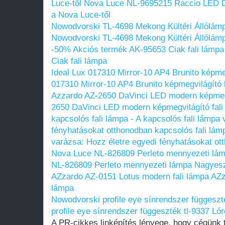
Luce-től
Nova Luce NL-9695215 Raccio LED De
a Nova Luce-től
Nowodvorski TL-4698 Mekong Kültéri Állólámp
Nowodvorski TL-4698 Mekong Kültéri Állólámp
-50% Akciós termék AK-95653 Ciak fali lámpa
Ciak fali lámpa
Ideal Lux 017310 Mirror-10 AP4 Brunito képm
017310 Mirror-10 AP4 Brunito képmegvilágító
Azzardo AZ-2650 DaVinci LED modern képmegv
2650 DaVinci LED modern képmegvilágító fali
kapcsolós fali lámpa - A kapcsolós fali lámpa
fényhatásokat otthonodban
kapcsolós fali lám
varázsa: Hozz életre egyedi fényhatásokat ot
Nova Luce NL-826809 Perleto mennyezeti lá
NL-826809 Perleto mennyezeti lámpa Nagyesz
AZzardo AZ-0151 Lotus modern fali lámpa
AZz
lámpa
Nowodvorski profile eye sínrendszer függeszt
profile eye sínrendszer függeszték tl-9337 Ló
A PR-cikkes linképítés lényege, hogy cégünk 