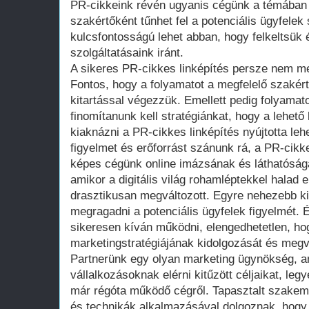
PR-cikkeink révén ugyanis cégünk a témában 
szakértőként tűnhet fel a potenciális ügyfele
kulcsfontosságú lehet abban, hogy felkeltsük
szolgáltatásaink iránt.
A sikeres PR-cikkes linképítés persze nem me
Fontos, hogy a folyamatot a megfelelő szaké
kitartással végezzük. Emellett pedig folyama
finomítanunk kell stratégiánkat, hogy a lehet
kiaknázni a PR-cikkes linképítés nyújtotta le
figyelmet és erőforrást szánunk rá, a PR-cikk
képes cégünk online imázsának és láthatósá
amikor a digitális világ rohamléptekkel halad e
drasztikusan megváltozott. Egyre nehezebb ki
megragadni a potenciális ügyfelek figyelmét. 
sikeresen kíván működni, elengedhetetlen, ho
marketingstratégiájának kidolgozását és megv
Partnerünk egy olyan marketing ügynökség, a
vállalkozásoknak elérni kitűzött céljaikat, leg
már régóta működő cégről. Tapasztalt szakem
és technikák alkalmazásával dolgoznak, hogy