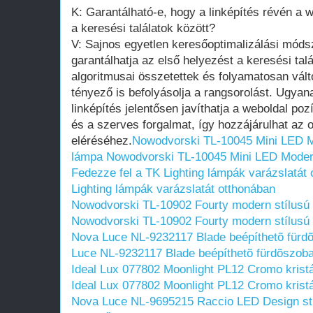
K: Garantálható-e, hogy a linképítés révén a 
a keresési találatok között?
V: Sajnos egyetlen keresőoptimalizálási módsz
garantálhatja az első helyezést a keresési tal
algoritmusai összetettek és folyamatosan vá
tényező is befolyásolja a rangsorolást. Ugyan
linképítés jelentősen javíthatja a weboldal pozí
és a szerves forgalmat, így hozzájárulhat az 
eléréséhez.
Nowodvorski TL-10045 Mini LED M
lámpa
Nowodvorski TL-10045 Mini LED Modern
Fedezze fel a TK Lighting lámpák varázslatát
Lighting lámpák varázslatát otthonában
Nowodvorski TL-10902 Fourty modern stílusú k
Nowodvorski TL-10902 Fourty modern stílusú k
Nova Luce NL-9232117 Blade beépíthetõ fürdõ
Luce NL-9232117 Blade beépíthetõ fürdõszoba
Ideal Lux 077802 Moonlight PL12 Cromo krist
Ideal Lux 077802 Moonlight PL12 Cromo krist
Nova Luce NL-9695215 Raccio LED Design stí