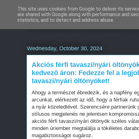
This site uses cookies from Google to deliver its servic
are shared with Google along with performance and secu
Weboldal készítés rö
statistics, and to detect and address abuse.
Wednesday, October 30, 2024
Akciós férfi tavaszi/nyári öltöny
kedvező áron: Fedezze fel a legjob
tavaszi/nyári öltönyöket!
Ahogy a természet ébredezik, és a napfény e
arcunkat, elérkezett az idő, hogy a férfiak ruha
a nyár közeledtével. Szerencsére partnerünk 
stílusos megjelenés ne jelentsen kompromiss
akciós férfi tavaszi/nyári öltönyök széles vál
minden úriember megtalálja a tökéletes darab
magabiztosságot sugároz.