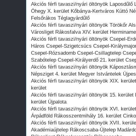
Akciós férfi tavaszi/nyári öltönyök Laposdűlő 
Óhegy X. kerület Kőbánya-Kertváros Kúttó Nép
Felsőrákos Téglagyárdűlő
Akciós férfi tavaszi/nyári öltönyök Törökőr A
Városliget Rákosfalva XIV. kerület Herminame
Akciós férfi tavaszi/nyári öltönyök Csepel-Er
Háros Csepel-Szigetcsúcs Csepel-Királymajor
Csepel-Rózsadomb Csepel-Csillagtelep Csepe
Szabótelep Csepel-Királyerdő 21. kerület Cse
Akciós férfi tavaszi/nyári öltönyök Káposztás
Népsziget 4. kerület Megyer Istvántelek Újpes
Akciós férfi tavaszi/nyári öltönyök XIX. kerül
kerület
Akciós férfi tavaszi/nyári öltönyök 15. kerüle
kerület Újpalota
Akciós férfi tavaszi/nyári öltönyök XVI. kerü
Árpádföld Rákosszentmihály 16. kerület Cinko
Akciós férfi tavaszi/nyári öltönyök XVII. kerü
Akadémiaújtelep Rákoscsaba-Újtelep Madár