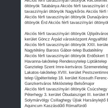
Akciós férfi tavaszi/nyári öltönyök Kecskemét 
öltönyök Tatabánya Akciós férfi tavaszi/nyári 
tavaszi/nyári öltönyök Nagykőrös Akciós férfi
Akciós férfi tavaszi/nyári öltönyök Dunaújváros
öltönyök Érd Akciós férfi tavaszi/nyári öltöny
Akciós férfi tavaszi/nyári öltönyök Újlipótváro
kerület Göncz Árpád városközpont Angyalföld 
Akciós férfi tavaszi/nyári öltönyök XXII. kerül
Nagytétény Baross Gábor-telep Budatétény
Akciós férfi tavaszi/nyári öltönyök Erdőskert 
Havanna-lakótelep Rendessytelep Liptáktelep 
Ganztelep Szent Imre-kertváros Szemeretelep 
Lakatos-lakótelep XVIII. kerület Pestszentim
telep Újpéteritelep 18. kerület Kossuth Feren
Ganzkertváros Miklóstelep Belsőmajor
Akciós férfi tavaszi/nyári öltönyök Csúcshe
Péterhegy 3. kerület Óbudaisziget III. kerüle
Solymárvölgy Csillaghegy Újlak Harsánylejt
Aquincum Kaszásdűlő Rómaifürdő