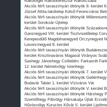
Rákosliget Rákoskeresztúr Rákoscsaba
Akciós férfi tavaszi/nyári öltönyök 9. kerület
József Attila-lakótelep Külső-Ferencváros Be
Akciós férfi tavaszi/nyári öltönyök Millenniumt
kerület Soroksár-Újtelep
Akciós férfi tavaszi/nyári öltönyök Százados
Ganznegyed VIII. kerület Tisztviselőtelep C
Kerepesdűlő Magdolnanegyed Orczynegyed 
Losoncinegyed 8. kerület
Akciós férfi tavaszi/nyári öltönyök Budakeszi
kerület Krisztinaváros Magasút Virányos Svá
Sashegy Jánoshegy Csillebérc Farkasrét Fa
12. kerület Németvölgy Istenhegy
Akciós férfi tavaszi/nyári öltönyök 7. kerület 
Akciós férfi tavaszi/nyári öltönyök Gellérthegy
Budavár Tabán 1. kerület Víziváros Vár
Akciós férfi tavaszi/nyári öltönyök V. kerület 
Akciós férfi tavaszi/nyári öltönyök Hárshegy
Szemlőhegy Pálvölgy Hársakalja Újlak Erzsé
Hűvösvölgy Kurucles Kővár II. kerület Lipót