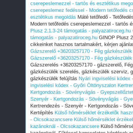
cserepeslemezzel - tartós és esztétikus mego
cserepeslemez fedéssel - Modern tetőfedés c
esztétikus megoldás
Máté tetőfedő - Tetőfedé
Modern tetőfedés cserepeslemezzel - tartós 
Plusz 2.1.3-24 támogatás - palyazatiroceg.hu
támogatás - palyazatiroceg.hu
GINOP Plusz 2.
cikkeinket hasznos tartalmakért, kérjen ajánla
Gázszerelő +36203257170 - Fég gázkészülék 
Gázszerelő +36203257170 - Fég gázkészülék 
Gázszerelés +36203257170 - gázszerelő, Fég 
gázkészülék szerelés, gázkészülék szerviz, g
gázkészülék felújítás
Nyári ingviselési kódex 
ingviselési kódex - Győri Öltönyszalon
Kertre
Kertgondozás - Sövényvágás - Gyepszellőztet
Szenyér - Kertgondozás - Sövényvágás - Gyep
Kertrendezés - Szenyér - Kertgondozás - Söv
Kertépítés
Külső hőmérséklet érzékelők hasz
- Olcsokazancsere
Külső hőmérséklet érzéke
kazánoknál - Olcsokazancsere
Külső hőmérsé