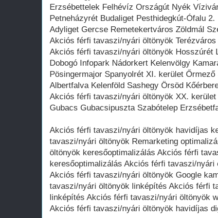
Erzsébettelek Felhévíz Országút Nyék Víziv
Petneházyrét Budaliget Pesthidegkút-Ófalu 2.
Adyliget Gercse Remetekertváros Zöldmál Sz
Akciós férfi tavaszi/nyári öltönyök Terézváros 
Akciós férfi tavaszi/nyári öltönyök Hosszúré
Dobogó Infopark Nádorkert Kelenvölgy Kamar
Pösingermajor Spanyolrét XI. kerület Őrmező
Albertfalva Kelenföld Sashegy Örsöd Kőérbe
Akciós férfi tavaszi/nyári öltönyök XX. kerület
Gubacs Gubacsipuszta Szabótelep Erzsébetfa
Akciós férfi tavaszi/nyári öltönyök havidíjas k
tavaszi/nyári öltönyök Remarketing optimalizál
öltönyök keresőoptimalizálás Akciós férfi tava
keresőoptimalizálás Akciós férfi tavaszi/nyá
Akciós férfi tavaszi/nyári öltönyök Google ka
tavaszi/nyári öltönyök linképítés Akciós férfi 
linképítés Akciós férfi tavaszi/nyári öltönyök
Akciós férfi tavaszi/nyári öltönyök havidíjas d