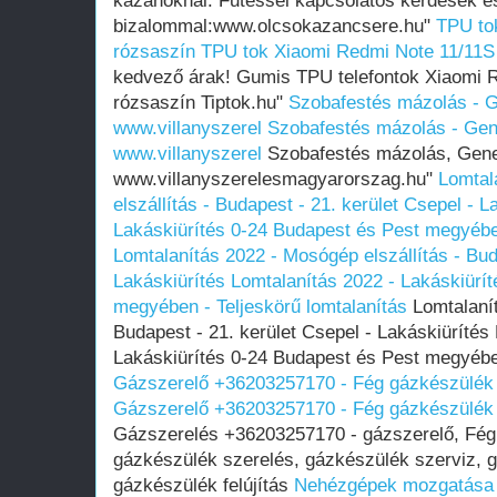
kazánoknál. Fűtéssel kapcsolatos kérdések e
bizalommal:www.olcsokazancsere.hu"
TPU to
rózsaszín
TPU tok Xiaomi Redmi Note 11/11S
kedvező árak! Gumis TPU telefontok Xiaomi 
rózsaszín Tiptok.hu"
Szobafestés mázolás - Ge
www.villanyszerel
Szobafestés mázolás - Gene
www.villanyszerel
Szobafestés mázolás, Gener
www.villanyszerelesmagyarorszag.hu"
Lomtal
elszállítás - Budapest - 21. kerület Csepel - L
Lakáskiürítés 0-24 Budapest és Pest megyében
Lomtalanítás 2022 - Mosógép elszállítás - Bud
Lakáskiürítés Lomtalanítás‎ 2022 - Lakáskiürí
megyében‎ - Teljeskörű lomtalanítás
Lomtalanít
Budapest - 21. kerület Csepel - Lakáskiürítés 
Lakáskiürítés 0-24 Budapest és Pest megyében
Gázszerelő +36203257170 - Fég gázkészülék 
Gázszerelő +36203257170 - Fég gázkészülék 
Gázszerelés +36203257170 - gázszerelő, Fég 
gázkészülék szerelés, gázkészülék szerviz, g
gázkészülék felújítás
Nehézgépek mozgatása l