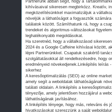
Partnerünk abban segít, hogy a Tartalommarke
kihívásaival sikeresen megbirkózz. Kreatív, i
megközelítésünkkel maximalizáljuk a vállalkoz
növeljük a láthatóságot a fogyasztók számára
találatok között. Számíthatunk rá, hogy a csap
trendeket és algoritmus-változásokat figyelemb
leghatékonyabb megoldásokat.
Ha szeretnéd, hogy a vállalkozásod sikeresen
2024 és a Google Caffeine kihívásai között, 
lépni Partnerünkkel. Csapatuk szakértő taná
szolgáltatásokkal áll rendelkezésedre, hogy onl
eredményeid növekedjenek.Linképítés leírás -
sikerhez
A keresőoptimalizálás (SEO) az online market
amely segít a weboldalak láthatóságának növ
találati oldalain. A linképítés a keresőoptimal
tényezője, amely jelentősen hozzájárul a webo
láthatóságának javításához.
A linképítés lényege, hogy más, releváns és j
hivatkozásokat szerezzünk a saját weboldalu