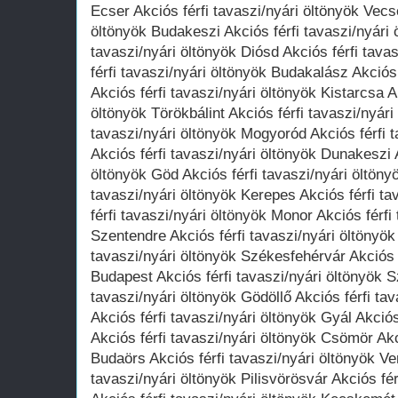
Ecser Akciós férfi tavaszi/nyári öltönyök Vecsé
öltönyök Budakeszi Akciós férfi tavaszi/nyári 
tavaszi/nyári öltönyök Diósd Akciós férfi tava
férfi tavaszi/nyári öltönyök Budakalász Akciós
Akciós férfi tavaszi/nyári öltönyök Kistarcsa A
öltönyök Törökbálint Akciós férfi tavaszi/nyár
tavaszi/nyári öltönyök Mogyoród Akciós férfi 
Akciós férfi tavaszi/nyári öltönyök Dunakeszi A
öltönyök Göd Akciós férfi tavaszi/nyári öltönyö
tavaszi/nyári öltönyök Kerepes Akciós férfi ta
férfi tavaszi/nyári öltönyök Monor Akciós férfi
Szentendre Akciós férfi tavaszi/nyári öltönyök
tavaszi/nyári öltönyök Székesfehérvár Akciós f
Budapest Akciós férfi tavaszi/nyári öltönyök 
tavaszi/nyári öltönyök Gödöllő Akciós férfi ta
Akciós férfi tavaszi/nyári öltönyök Gyál Akciós
Akciós férfi tavaszi/nyári öltönyök Csömör Akc
Budaörs Akciós férfi tavaszi/nyári öltönyök Ve
tavaszi/nyári öltönyök Pilisvörösvár Akciós fé