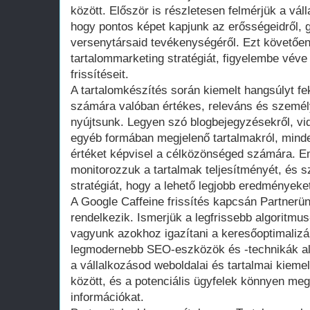
között. Először is részletesen felmérjük a váll
hogy pontos képet kapjunk az erősségeidről, 
versenytársaid tevékenységéről. Ezt követően
tartalommarketing stratégiát, figyelembe véve
frissítéseit.
A tartalomkészítés során kiemelt hangsúlyt fe
számára valóban értékes, releváns és személ
nyújtsunk. Legyen szó blogbejegyzésekről, vi
egyéb formában megjelenő tartalmakról, mind
értéket képvisel a célközönséged számára. E
monitorozzuk a tartalmak teljesítményét, és 
stratégiát, hogy a lehető legjobb eredményeke
A Google Caffeine frissítés kapcsán Partnerü
rendelkezik. Ismerjük a legfrissebb algoritmu
vagyunk azokhoz igazítani a keresőoptimalizá
legmodernebb SEO-eszközök és -technikák alk
a vállalkozásod weboldalai és tartalmai kiemel
között, és a potenciális ügyfelek könnyen meg
információkat.