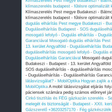
Klímaszerelés Pest megye Budakeszi - Bátmon
klímaszerelés budapest - fűtésre optimalizált 
Klímaszerelés Pest megye Budakeszi - Bátmon
klímaszerelés budapest - fűtésre optimalizált
dugulás elhárítás Pest megye Budakeszi - Buda
Duguláselhárítás Budapest - SOS duguláselhár
mosogató lefolyó - Dugulás elhárítás - Dugulá
Garanciával
Mosogató dugulás elhárítás Pest
13. kerület Angyalföld - Duguláselhárítás Bud
duguláselhárítás mosogató lefolyó - Dugulás el
Duguláselhárítás Garanciával
Mosogató dugulá
Budakeszi - Budapest - 13. kerület Angyalföld
SOS duguláselhárítás - duguláselhárítás mosog
- Duguláselhárítás - Duguláselhárítás Garanc
látásvizsgálat? - MobilOptika
Hogyan zajlik a 
MobilOptika
A mobil látásvizsgálat eljárás fo
páciensek számára pedig számos előnnyel jár
Cirkó tisztítás és FÉG gázkazán szerelés - S
melegét és biztonságát - Budapest - XXII. ker
Gázszerelő +36203257170 - Fég gázkészülék 