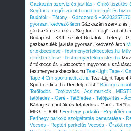
Gázkazán szerviz és javítás - Cirkó tisztítá
Segítünk megőrizni otthonod melegét és bizton
Budafok - Tétény - Gázszerelő +36203257170 
gyorsan, kedvező áron
Gázkazán szerviz és ja
gázkazán szerelés - Segítünk megőrizni ottho
Budapest - XXII. kerület Budafok - Tétény - 
gázkészülék javítás gyorsan, kedvező áron
Mű
értékbecslése - festmenyertekbecsles.hu
Művé
értékbecslése - festmenyertekbecsles.hu
Művé
értékbecslés Budapesten Ingyenes kiszállással
festmenyertekbecsles.hu
Tear-Light Tape 4 C
Tape 4 Cm sportmedical.hu
Tear-Light Tape 4 
Sportmedical.hu Rendelj most!"
Bádogos munká
Tetőfedés - Tetőjavítás - Ács munkák - ME
tetőfedés - Garé - Tetőfedés - Tetőjavítás 
Bádogos munkák és tetőfedés - Garé - Tetőfed
MESTEDOHU
Ferihegy parkoló - Repülőtér me
Ferihegy parkoló szolgáltatás bemutatása - Re
Vecsés - Reptéri parkolás Vecsés - Őrzött rep