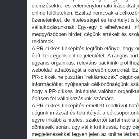
elemzésekkel és véleményformáló írásokkal je
online felületeken. Ezáltal nemcsak a célközön
üzeneteinket, de hitelességet és tekintélyt is
vállalkozásunknak. Egy-egy jól elhelyezett, i
meggyőzőbben hirdeti cégünk értékeit és szol
reklámok.
A PR-cikkes linképítés legfőbb előnye, hogy 
építi fel cégünk online jelenlétét. A rangos po
ugyanis organikus, releváns backlink-profilhoz
weboldal láthatóságát a keresőmotoroknál. Ez
PR-cikkek ne pusztán "reklámozzák" cégünke
információkat nyújtsanak célközönségünk szám
hogy a PR-cikkes linképítés valóban organikus,
építsen fel vállalkozásunk számára.
A PR-cikkes linképítés emellett rendkívül hat
cégünk imázsát és tekintélyét a célcsoportun
egyre inkább a hiteles, szakértői tartalmakra
döntéseik során, úgy válik kritikussá, hogy cég
megjelenésekkel legyen jelen az online térben