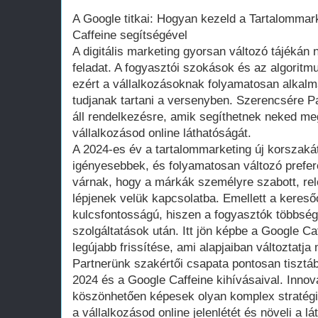
A Google titkai: Hogyan kezeld a Tartalommar
Caffeine segítségével
A digitális marketing gyorsan változó tájékán
feladat. A fogyasztói szokások és az algoritm
ezért a vállalkozásoknak folyamatosan alkalm
tudjanak tartani a versenyben. Szerencsére 
áll rendelkezésre, amik segíthetnek neked meg
vállalkozásod online láthatóságát.
A 2024-es év a tartalommarketing új korszaká
igényesebbek, és folyamatosan változó prefer
várnak, hogy a márkák személyre szabott, rel
lépjenek velük kapcsolatba. Emellett a kereső
kulcsfontosságú, hiszen a fogyasztók többség
szolgáltatások után. Itt jön képbe a Google Ca
legújabb frissítése, ami alapjaiban változtatja
Partnerünk szakértői csapata pontosan tisztá
2024 és a Google Caffeine kihívásaival. Inno
köszönhetően képesek olyan komplex stratégiá
a vállalkozásod online jelenlétét és növeli a l