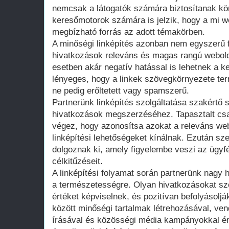
nemcsak a látogatók számára biztosítanak kö
keresőmotorok számára is jelzik, hogy a mi w
megbízható forrás az adott témakörben.
A minőségi linképítés azonban nem egyszerű f
hivatkozások releváns és magas rangú webold
esetben akár negatív hatással is lehetnek a ke
lényeges, hogy a linkek szövegkörnyezete ter
ne pedig erőltetett vagy spamszerű.
Partnerünk linképítés szolgáltatása szakértő 
hivatkozások megszerzéséhez. Tapasztalt cs
végez, hogy azonosítsa azokat a releváns web
linképítési lehetőségeket kínálnak. Ezután sze
dolgoznak ki, amely figyelembe veszi az ügyfé
célkitűzéseit.
A linképítési folyamat során partnerünk nagy 
a természetességre. Olyan hivatkozásokat s
értéket képviselnek, és pozitívan befolyásoljá
között minőségi tartalmak létrehozásával, ve
írásával és közösségi média kampányokkal éri