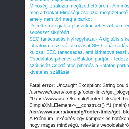
Minőségi zsaluzia megfizethető áron - A minős
meg a bankot
Minőségi zsaluzia megfizethető 
amely nem töri meg a bankot
Rejtett stratégiák a plasztikai sebészet sikeré
sebészet sikeréért
SEO tanácsadás Nyíregyháza - A digitális si
láthatóvá teszi vállalkozását
SEO tanácsadás N
kulcsa: SEO tanácsadás, ami láthatóvá teszi 
Csodálatos pihenés a Balaton partján - fedezze
szállását!
Csodálatos pihenés a Balaton partjá
kivételes szállását!
Fatal error
: Uncaught Exception: String could
/usr/www/users/komplg/footer-links/get_blogs
#0 /usr/www/users/komplg/footer-links/get_bl
SimpleXMLElement->__construct() #1 {main} 
/usr/www/users/komplg/footer-links/get_bl
A Prémium linképítés egy komplex és hatéko
hogy magas minőségű, releváns weboldalakról 