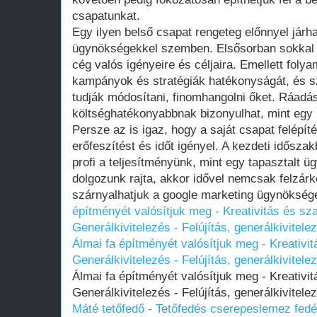
csapatunkat.
Egy ilyen belső csapat rengeteg előnnyel járh
ügynökségekkel szemben. Elsősorban sokkal j
cég valós igényeire és céljaira. Emellett fol
kampányok és stratégiák hatékonyságát, és 
tudják módosítani, finomhangolni őket. Ráadá
költséghatékonyabbnak bizonyulhat, mint egy
Persze az is igaz, hogy a saját csapat felépít
erőfeszítést és időt igényel. A kezdeti idősza
profi a teljesítményünk, mint egy tapasztalt ü
dolgozunk rajta, akkor idővel nemcsak felzárkó
szárnyalhatjuk a google marketing ügynöksége
építményét valósítjuk meg - Kreativitás és sz
Generálkivitelezés - Felújítás, generálkivitele
Álmai fa építményét valósítjuk meg - Kreativi
Generálkivitelezés - Felújítás, generálkivitele
Álmai fa építményét valósítjuk meg - Kreativi
Generálkivitelezés - Felújítás, generálkivitele
Máté tetőfedő - Tetőfedés cserepeslemez fedé