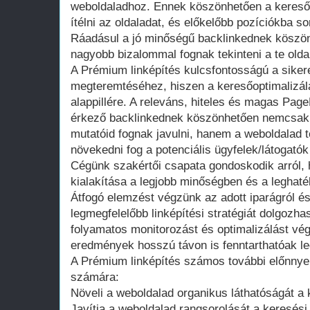
weboldaladhoz. Ennek köszönhetően a kereső
ítélni az oldaladat, és előkelőbb pozíciókba soro
Ráadásul a jó minőségű backlinkednek köszön
nagyobb bizalommal fognak tekinteni a te olda
A Prémium linképítés kulcsfontosságú a sikere
megteremtéséhez, hiszen a keresőoptimalizál
alappillére. A releváns, hiteles és magas Pag
érkező backlinkednek köszönhetően nemcsak 
mutatóid fognak javulni, hanem a weboldalad t
növekedni fog a potenciális ügyfelek/látogat
Cégünk szakértői csapata gondoskodik arról,
kialakítása a legjobb minőségben és a leghat
Átfogó elemzést végzünk az adott iparágról és
legmegfelelőbb linképítési stratégiát dolgozh
folyamatos monitorozást és optimalizálást vég
eredmények hosszú távon is fenntarthatóak l
A Prémium linképítés számos további előnnyel 
számára:
Növeli a weboldalad organikus láthatóságát 
Javítja a weboldalad rangsorolását a keresési t