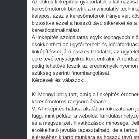
Az etikus linképítési gyakorlatok alkalmazása
keresőmotorok büntetik a manipulatív techniká
kalapos, azaz a keresőmotorok irányelveit k
biztosítva ezzel a hosszú távú sikereket és a 
keresőoptimalizálást.
A linképítés szolgáltatás egyik legnagyobb el
csökkentheti az ügyfél terheit és időráfordítás
linképítéssel járó összes feladatot, az ügyfel
core tevékenységeikre koncentrálni. A rendsze
pedig lehetővé teszik az eredmények nyomon 
szükség szerinti finomhangolását.
Kérdések és válaszok:
K: Mennyi ideig tart, amíg a linképítés érezh
keresőmotoros rangsorolásban?
V: A linképítés hatása általában fokozatosan je
függ, mint például a weboldal kiindulási helyz
és a megszerzett hivatkozások minősége. Je
érzékelhető javulás tapasztalható, de a tartó
eléréséhez kitartó munkára és hosszú távú st