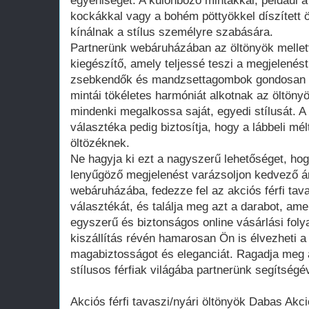
egyéniségét. A különböző mintákkal, például a
kockákkal vagy a bohém pöttyökkel díszített ö
kínálnak a stílus személyre szabására.
Partnerünk webáruházában az öltönyök mellet
kiegészítő, amely teljessé teszi a megjelenés
zsebkendők és mandzsettagombok gondosan ö
mintái tökéletes harmóniát alkotnak az öltönyö
mindenki megalkossa saját, egyedi stílusát. A
választéka pedig biztosítja, hogy a lábbeli mé
öltözéknek.
Ne hagyja ki ezt a nagyszerű lehetőséget, hogy
lenyűgöző megjelenést varázsoljon kedvező á
webáruházába, fedezze fel az akciós férfi tav
választékát, és találja meg azt a darabot, ame
egyszerű és biztonságos online vásárlási foly
kiszállítás révén hamarosan Ön is élvezheti a 
magabiztosságot és eleganciát. Ragadja meg a
stílusos férfiak világába partnerünk segítségév
Akciós férfi tavaszi/nyári öltönyök Dabas Akció