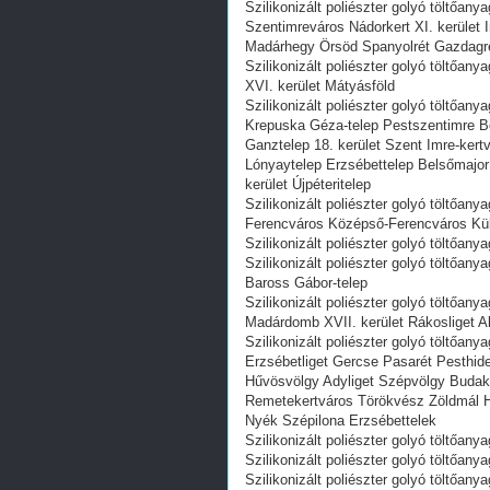
Szilikonizált poliészter golyó töltőa
Szentimreváros Nádorkert XI. kerület
Madárhegy Örsöd Spanyolrét Gazdagré
Szilikonizált poliészter golyó töltőa
XVI. kerület Mátyásföld
Szilikonizált poliészter golyó töltőany
Krepuska Géza-telep Pestszentimre Bó
Ganztelep 18. kerület Szent Imre-kert
Lónyaytelep Erzsébettelep Belsőmajor
kerület Újpéteritelep
Szilikonizált poliészter golyó töltőanya
Ferencváros Középső-Ferencváros Kü
Szilikonizált poliészter golyó töltőanya
Szilikonizált poliészter golyó töltőan
Baross Gábor-telep
Szilikonizált poliészter golyó töltőa
Madárdomb XVII. kerület Rákosliget 
Szilikonizált poliészter golyó töltőa
Erzsébetliget Gercse Pasarét Pesthid
Hűvösvölgy Adyliget Szépvölgy Budake
Remetekertváros Törökvész Zöldmál H
Nyék Szépilona Erzsébettelek
Szilikonizált poliészter golyó töltőany
Szilikonizált poliészter golyó töltőany
Szilikonizált poliészter golyó töltőan