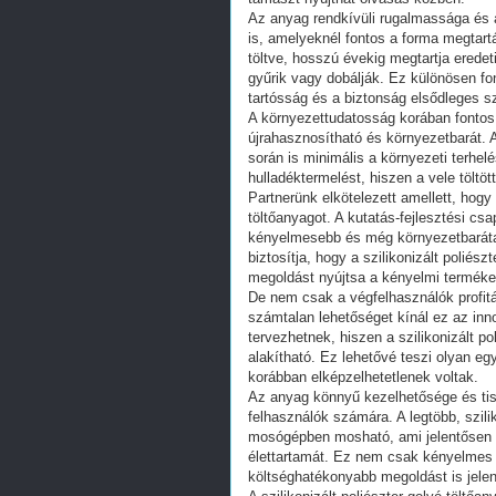
Az anyag rendkívüli rugalmassága és 
is, amelyeknél fontos a forma megtart
töltve, hosszú évekig megtartja eredeti
gyűrik vagy dobálják. Ez különösen f
tartósság és a biztonság elsődleges 
A környezettudatosság korában fontos m
újrahasznosítható és környezetbarát.
során is minimális a környezeti terhel
hulladéktermelést, hiszen a vele töltöt
Partnerünk elkötelezett amellett, hogy
töltőanyagot. A kutatás-fejlesztési c
kényelmesebb és még környezetbaráta
biztosítja, hogy a szilikonizált polié
megoldást nyújtsa a kényelmi terméke
De nem csak a végfelhasználók profitál
számtalan lehetőséget kínál ez az inn
tervezhetnek, hiszen a szilikonizált p
alakítható. Ez lehetővé teszi olyan e
korábban elképzelhetetlenek voltak.
Az anyag könnyű kezelhetősége és tisz
felhasználók számára. A legtöbb, szili
mosógépben mosható, ami jelentősen 
élettartamát. Ez nem csak kényelmes
költséghatékonyabb megoldást is jelen