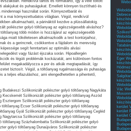
vszakban. Rendkívül tartós és formatartó, így a vele töltött
Webol
i alakjukat és puhaságukat. Emellett könnyen tisztítható és
Webolda
 mindennapi használat során. Környezetbarát és
Debrece
t a mai környezettudatos világban. Végül, rendkívül
készíté
kben alkalmazható, a párináktól kezdve a plüssállatokig.
készíté
izált poliészter golyó töltőanyag az egészségesebb alváshoz?
Webolda
Székesf
yó töltőanyag több módon is hozzájárul az egészségesebb
Webolda
ósága miatt tökéletesen alkalmazkodik a test kontúrjaihoz,
Webolda
aknak és a gerincnek, csökkentve a fájdalom és merevség
Tatabán
képessége segít fenntartani az optimális alvási
készíté
elegedést vagy fázást éjszaka során. Hipoallergén
Webolda
Eger
We
eakciók és légúti problémák kockázatát, ami különösen fontos
készíté
t felület megakadályozza a por és atkák megtapadását, így
Hódmező
zetet biztosít. Végül, a töltőanyag rugalmassága és puhasága
Webolda
 a teljes ellazuláshoz, ami elengedhetetlen a pihentető,
Salgótar
készíté
Webolda
Vác
Web
yag Budakeszi Szilikonizált poliészter golyó töltőanyag Nagykáta
Mosonm
yag Kecskemét Szilikonizált poliészter golyó töltőanyag Aszód
Webolda
ag Esztergom Szilikonizált poliészter golyó töltőanyag
készíté
 töltőanyag Ecser Szilikonizált poliészter golyó töltőanyag
kerület 
kerület
öltőanyag Gyál Szilikonizált poliészter golyó töltőanyag Cegléd
kerület
ag Nagytarcsa Szilikonizált poliészter golyó töltőanyag
Budapest
yó töltőanyag Százhalombatta Szilikonizált poliészter golyó
Budapest
zter golyó töltőanyag Dunaújváros Szilikonizált poliészter
Budapest