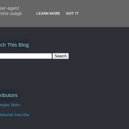
user-agent
erate usage
LEARN MORE
GOT IT
ch This Blog
ributors
mplex Web+
báruház készítés