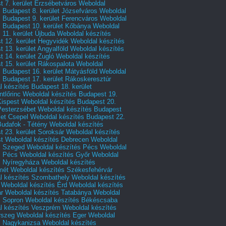
 7. kerület Erzsébetváros
Weboldal
 Budapest 8. kerület Józsefváros
Weboldal
 Budapest 9. kerület Ferencváros
Weboldal
s Budapest 10. kerület Kőbánya
Weboldal
 11. kerület Újbuda
Weboldal készítés
t 12. kerület Hegyvidék
Weboldal készítés
 13. kerület Angyalföld
Weboldal készítés
 14. kerület Zugló
Weboldal készítés
 15. kerület Rákospalota
Weboldal
 Budapest 16. kerület Mátyásföld
Weboldal
 Budapest 17. kerület Rákoskeresztúr
 készítés Budapest 18. kerület
tlőrinc
Weboldal készítés Budapest 19.
Kispest
Weboldal készítés Budapest 20.
Pesterzsébet
Weboldal készítés Budapest
let Csepel
Weboldal készítés Budapest 22.
Budafok - Tétény
Weboldal készítés
 23. kerület Soroksár
Weboldal készítés
t
Weboldal készítés Debrecen
Weboldal
s Szeged
Weboldal készítés Pécs
Weboldal
s Pécs
Weboldal készítés Győr
Weboldal
s Nyíregyháza
Weboldal készítés
mét
Weboldal készítés Székesfehérvár
l készítés Szombathely
Weboldal készítés
Weboldal készítés Érd
Weboldal készítés
r
Weboldal készítés Tatabánya
Weboldal
s Sopron
Weboldal készítés Békéscsaba
l készítés Veszprém
Weboldal készítés
rszeg
Weboldal készítés Eger
Weboldal
s Nagykanizsa
Weboldal készítés