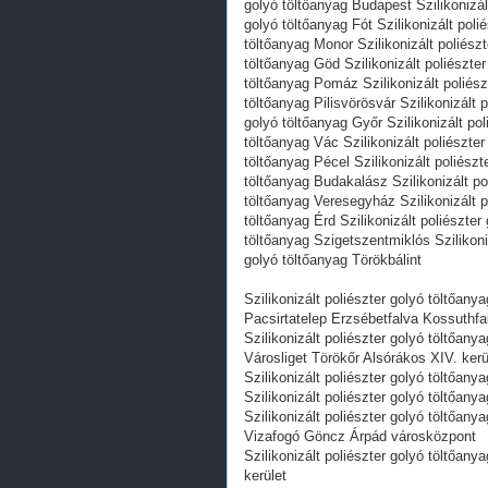
golyó töltőanyag Budapest Szilikonizált
golyó töltőanyag Fót Szilikonizált poli
töltőanyag Monor Szilikonizált poliészt
töltőanyag Göd Szilikonizált poliészter
töltőanyag Pomáz Szilikonizált poliész
töltőanyag Pilisvörösvár Szilikonizált 
golyó töltőanyag Győr Szilikonizált pol
töltőanyag Vác Szilikonizált poliészter
töltőanyag Pécel Szilikonizált poliészt
töltőanyag Budakalász Szilikonizált pol
töltőanyag Veresegyház Szilikonizált p
töltőanyag Érd Szilikonizált poliészter
töltőanyag Szigetszentmiklós Szilikoniz
golyó töltőanyag Törökbálint
Szilikonizált poliészter golyó töltőa
Pacsirtatelep Erzsébetfalva Kossuthfa
Szilikonizált poliészter golyó töltőan
Városliget Törökőr Alsórákos XIV. ke
Szilikonizált poliészter golyó töltőany
Szilikonizált poliészter golyó töltőany
Szilikonizált poliészter golyó töltőanya
Vizafogó Göncz Árpád városközpont
Szilikonizált poliészter golyó töltőany
kerület