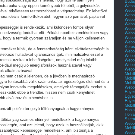
nyag sokoldalúsága azt is jelenti, hogy szinte bármilyen
Buda
extra puha vagy éppen keményebb töltetről, a golyócskák
Webol
Webol
ával tökéletesen testreszabható a végeredmény. Ez lehetővé
Webol
ára ideális komfortfokozatot, legyen szó párnáról, paplanról
Webol
Webol
pességgel is rendelkezik, ami különösen fontos olyan
Webol
gy nedvesség fordulhat elő. Például sportfelszerelésekben vagy
Webol
Webol
a, hogy a termék gyorsan száradjon és ne váljon kellemetlen
Webol
Keres
rméket kínál, de a fenntarthatóság iránti elkötelezettségét is
Webol
keletkező hulladékot újrahasznosítják, minimalizálva ezzel a
Webol
n keresik azokat a lehetőségeket, amelyekkel még inkább
Webol
Webol
például megújuló energiaforrások használatával vagy
Webol
ok alkalmazásával.
Mobil
anyag nem csak a jelenben, de a jövőben is meghatározó
Mobil
egyre fontosabbá válik számunkra az egészséges életmód és a
Mobil
 olyan innovatív megoldásokra, amelyek támogatják ezeket a
Webol
Egyed
illeszkedik ebbe a trendbe, hiszen nem csak kényelmet
Egyed
ebb alváshoz és pihenéshez is.
Egyed
Mobil
konizált poliészter golyó töltőanyagnak a hagyományos
Honla
Honla
Szemé
lyó töltőanyag számos előnnyel rendelkezik a hagyományos
Webol
oallergén, ami azt jelenti, hogy azok is használhatják, akik
Mobil
zabályozó képességgel rendelkezik, ami biztosítja a
Webol