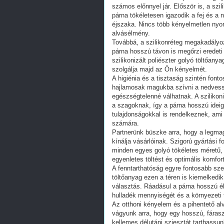
számos előnnyel jár. Először is, a sz
párna tökéletesen igazodik a fej és a
éjszaka. Nincs több kényelmetlen nyo
alvásélmény.
Továbbá, a szilikonréteg megakadályo
párna hosszú távon is megőrzi eredeti 
szilikonizált poliészter golyó töltőan
szolgálja majd az Ön kényelmét.
A higiénia és a tisztaság szintén fo
hajlamosak magukba szívni a nedvessé
egészségtelenné válhatnak. A szilikon
a szagoknak, így a párna hosszú ideig 
tulajdonságokkal is rendelkeznek, am
számára.
Partnerünk büszke arra, hogy a legmag
kínálja vásárlóinak. Szigorú gyártási 
minden egyes golyó tökéletes méretű, 
egyenletes töltést és optimális komfor
A fenntarthatóság egyre fontosabb szem
töltőanyag ezen a téren is kiemelkedik
választás. Ráadásul a párna hosszú éle
hulladék mennyiségét és a környezeti t
Az otthoni kényelem és a pihentető a
vágyunk arra, hogy egy hosszú, fáras
kellemes délutáni sziesztát tarthassu