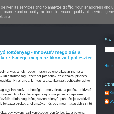
deliver its services and to analyze traffic. Your IP address and 
formance and security metrics to ensure quality of service, gen
ítés rövid határidővel
abuse.
Sear
olyó töltőanyag - Innovatív megoldás a
ért: Ismerje meg a szilikonizált poliészter
Home
élményre, amely reggel frissen és energikusan indítja a
ák kulcsfontosságú szerepet játszanak az éjszakai pihenés
oldást kínál erre a kihívásra a szilikonizált poliészter golyó
Cont
nyag egy innovatív technológia, amely ötvözi a poliészter kiváló
Ko
előnyeivel. A poliészter alapanyag önmagában is népszerű
észítők töltőanyagaként, hiszen könnyű, puha és jól szellőző.
We
ább fokozza ezeket a jellemzőket, és egy még magasabb szintű
lyókat egy vékony szilikonréteggel vonják be. Ez a bevonat