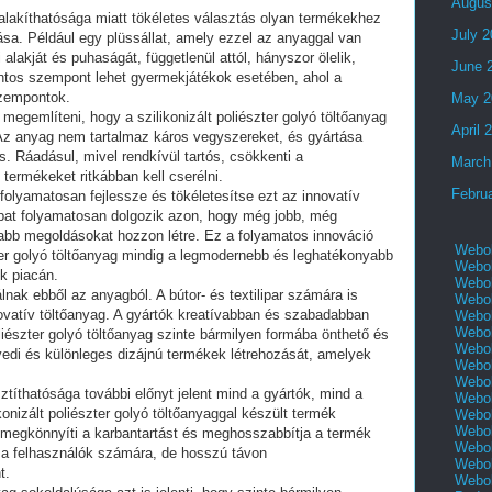
Augus
alakíthatósága miatt tökéletes választás olyan termékekhez
July 
ása. Például egy plüssállat, amely ezzel az anyaggal van
 alakját és puhaságát, függetlenül attól, hányszor ölelik,
June 
ontos szempont lehet gyermekjátékok esetében, ahol a
szempontok.
May 2
egemlíteni, hogy a szilikonizált poliészter golyó töltőanyag
April 
 Az anyag nem tartalmaz káros vegyszereket, és gyártása
és. Ráadásul, mivel rendkívül tartós, csökkenti a
March
t termékeket ritkábban kell cserélni.
Febru
 folyamatosan fejlessze és tökéletesítse ezt az innovatív
sapat folyamatosan dolgozik azon, hogy még jobb, még
bb megoldásokat hozzon létre. Ez a folyamatos innováció
Webol
szter golyó töltőanyag mindig a legmodernebb és leghatékonyabb
Webol
k piacán.
Webol
nak ebből az anyagból. A bútor- és textilipar számára is
Webol
ovatív töltőanyag. A gyártók kreatívabban és szabadabban
Webol
Webol
oliészter golyó töltőanyag szinte bármilyen formába önthető és
Webol
gyedi és különleges dizájnú termékek létrehozását, amelyek
Webol
Webol
títhatósága további előnyt jelent mind a gyártók, mind a
Webol
konizált poliészter golyó töltőanyaggal készült termék
Webol
Webol
megkönnyíti a karbantartást és meghosszabbítja a termék
Webol
 a felhasználók számára, de hosszú távon
Webol
t.
Webol