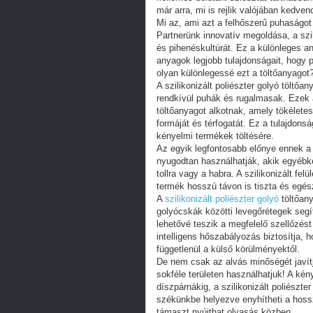
már arra, mi is rejlik valójában kedve
Mi az, ami azt a felhőszerű puhaságot
Partnerünk innovatív megoldása, a szili
és pihenéskultúrát. Ez a különleges 
anyagok legjobb tulajdonságait, hogy p
olyan különlegessé ezt a töltőanyagot
A szilikonizált poliészter golyó töltő
rendkívül puhák és rugalmasak. Ezek
töltőanyagot alkotnak, amely tökélete
formáját és térfogatát. Ez a tulajdons
kényelmi termékek töltésére.
Az egyik legfontosabb előnye ennek a t
nyugodtan használhatják, akik egyébk
tollra vagy a habra. A szilikonizált f
termék hosszú távon is tiszta és egé
A
szilikonizált poliészter golyó
töltőany
golyócskák közötti levegőrétegek segí
lehetővé teszik a megfelelő szellőzés
intelligens hőszabályozás biztosítja,
függetlenül a külső körülményektől.
De nem csak az alvás minőségét javít
sokféle területen használhatjuk! A k
díszpárnákig, a szilikonizált poliészte
székünkbe helyezve enyhítheti a hos
támaszt nyújthat olvasás közben.