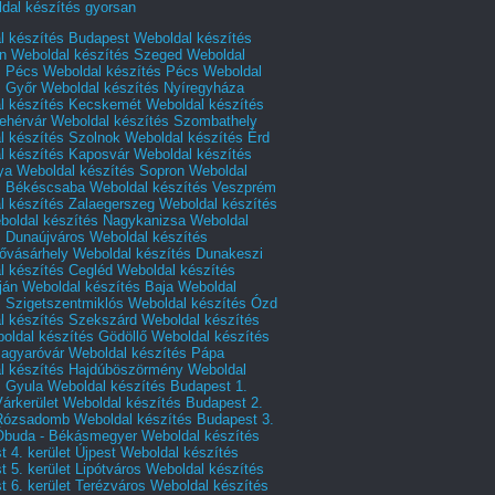
dal készítés gyorsan
l készítés Budapest
Weboldal készítés
n
Weboldal készítés Szeged
Weboldal
s Pécs
Weboldal készítés Pécs
Weboldal
s Győr
Weboldal készítés Nyíregyháza
l készítés Kecskemét
Weboldal készítés
ehérvár
Weboldal készítés Szombathely
l készítés Szolnok
Weboldal készítés Érd
l készítés Kaposvár
Weboldal készítés
ya
Weboldal készítés Sopron
Weboldal
s Békéscsaba
Weboldal készítés Veszprém
l készítés Zalaegerszeg
Weboldal készítés
boldal készítés Nagykanizsa
Weboldal
s Dunaújváros
Weboldal készítés
vásárhely
Weboldal készítés Dunakeszi
l készítés Cegléd
Weboldal készítés
ján
Weboldal készítés Baja
Weboldal
s Szigetszentmiklós
Weboldal készítés Ózd
l készítés Szekszárd
Weboldal készítés
oldal készítés Gödöllő
Weboldal készítés
agyaróvár
Weboldal készítés Pápa
l készítés Hajdúböszörmény
Weboldal
s Gyula
Weboldal készítés Budapest 1.
Várkerület
Weboldal készítés Budapest 2.
 Rózsadomb
Weboldal készítés Budapest 3.
 Óbuda - Békásmegyer
Weboldal készítés
 4. kerület Újpest
Weboldal készítés
 5. kerület Lipótváros
Weboldal készítés
 6. kerület Terézváros
Weboldal készítés