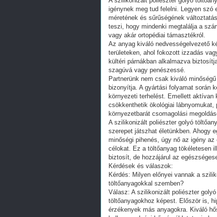
A szilikonizált poliészter golyó töltőa
igénynek meg tud felelni. Legyen szó 
méretének és sűrűségének változtatás
teszi, hogy mindenki megtalálja a szám
vagy akár ortopédiai támasztékról.
Az anyag kiváló nedvességelvezető ké
területeken, ahol fokozott izzadás va
kültéri párnákban alkalmazva biztosítj
szagúvá vagy penészessé.
Partnerünk nem csak kiváló minőségű te
bizonyítja. A gyártási folyamat során 
környezeti terhelést. Emellett aktíva
csökkenthetik ökológiai lábnyomukat, 
környezetbarát csomagolási megoldás
A szilikonizált poliészter golyó töltő
szerepet játszhat életünkben. Ahogy 
minőségi pihenés, úgy nő az igény az
célokat. Ez a töltőanyag tökéletesen 
biztosít, de hozzájárul az egészséges
Kérdések és válaszok:
Kérdés: Milyen előnyei vannak a szili
töltőanyagokkal szemben?
Válasz: A szilikonizált poliészter go
töltőanyagokhoz képest. Először is, hip
érzékenyek más anyagokra. Kiváló hős