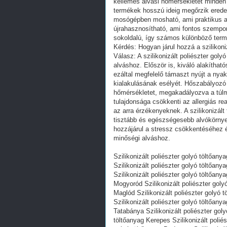
kellemes alvási hőmérsékletet minden é
termékek hosszú ideig megőrzik eredet
mosógépben mosható, ami praktikus a
újrahasznosítható, ami fontos szempon
sokoldalú, így számos különböző termé
Kérdés: Hogyan járul hozzá a szilikon
Válasz: A szilikonizált poliészter gol
alváshoz. Először is, kiváló alakíthat
ezáltal megfelelő támaszt nyújt a ny
kialakulásának esélyét. Hőszabályozó 
hőmérsékletet, megakadályozva a túlm
tulajdonsága csökkenti az allergiás r
az arra érzékenyeknek. A szilikonizál
tisztább és egészségesebb alvókörnye
hozzájárul a stressz csökkentéséhez és
minőségi alváshoz.
Szilikonizált poliészter golyó töltőan
Szilikonizált poliészter golyó töltőan
Szilikonizált poliészter golyó töltőany
Mogyoród Szilikonizált poliészter golyó
Maglód Szilikonizált poliészter golyó t
Szilikonizált poliészter golyó töltőany
Tatabánya Szilikonizált poliészter gol
töltőanyag Kerepes Szilikonizált poliés