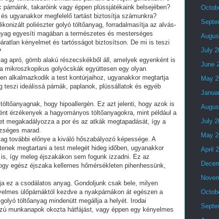
nc párnáink, takaróink vagy éppen plüssjátékaink belsejében?
Octob
 és ugyanakkor megfelelő tartást biztosítja számunkra?
Septe
konizált poliészter golyó töltőanyag, forradalmasítja az alvás-
anyag egyesíti magában a természetes és mesterséges
Augus
áratlan kényelmet és tartósságot biztosítson. De mi is teszi
July 
?
anyag apró, gömb alakú részecskékből áll, amelyek egyenként is
June 
 a mikroszkopikus golyócskák együttesen egy olyan
sen alkalmazkodik a test kontúrjaihoz, ugyanakkor megtartja
May 2
ág teszi ideálissá párnák, paplanok, plüssállatok és egyéb
Janua
öltőanyagnak, hogy hipoallergén. Ez azt jelenti, hogy azok is
Augus
ént érzékenyek a hagyományos töltőanyagokra, mint például a
July 
elület megakadályozza a por és az atkák megtapadását, így a
szséges marad.
May 2
ag további előnye a kiváló hőszabályozó képessége. A
tenek megtartani a test melegét hideg időben, ugyanakkor
April 
t is, így meleg éjszakákon sem fogunk izzadni. Ez az
Decem
 hogy egész éjszaka kellemes hőmérsékleten pihenhessünk,
Novem
ja ez a csodálatos anyag. Gondoljunk csak bele, milyen
ényelmes ülőpárnáktól kezdve a nyakpárnákon át egészen a
Octob
r golyó töltőanyag mindenütt megállja a helyét. Irodai
Septe
szú munkanapok okozta hátfájást, vagy éppen egy kényelmes