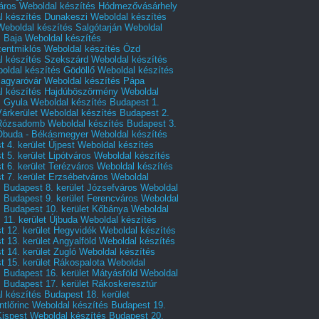
áros
Weboldal készítés Hódmezővásárhely
l készítés Dunakeszi
Weboldal készítés
Weboldal készítés Salgótarján
Weboldal
s Baja
Weboldal készítés
zentmiklós
Weboldal készítés Ózd
l készítés Szekszárd
Weboldal készítés
oldal készítés Gödöllő
Weboldal készítés
agyaróvár
Weboldal készítés Pápa
l készítés Hajdúböszörmény
Weboldal
s Gyula
Weboldal készítés Budapest 1.
Várkerület
Weboldal készítés Budapest 2.
 Rózsadomb
Weboldal készítés Budapest 3.
 Óbuda - Békásmegyer
Weboldal készítés
 4. kerület Újpest
Weboldal készítés
 5. kerület Lipótváros
Weboldal készítés
 6. kerület Terézváros
Weboldal készítés
 7. kerület Erzsébetváros
Weboldal
 Budapest 8. kerület Józsefváros
Weboldal
 Budapest 9. kerület Ferencváros
Weboldal
s Budapest 10. kerület Kőbánya
Weboldal
 11. kerület Újbuda
Weboldal készítés
t 12. kerület Hegyvidék
Weboldal készítés
 13. kerület Angyalföld
Weboldal készítés
 14. kerület Zugló
Weboldal készítés
 15. kerület Rákospalota
Weboldal
 Budapest 16. kerület Mátyásföld
Weboldal
 Budapest 17. kerület Rákoskeresztúr
 készítés Budapest 18. kerület
tlőrinc
Weboldal készítés Budapest 19.
Kispest
Weboldal készítés Budapest 20.