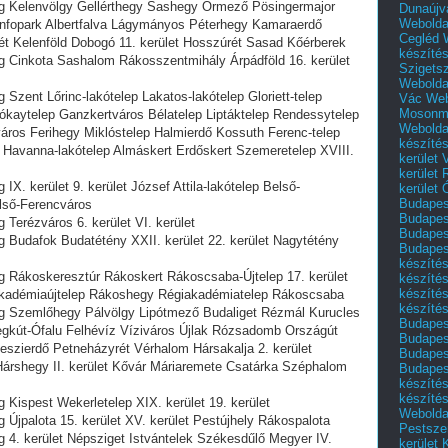
nyag Kelenvölgy Gellérthegy Sashegy Őrmező Pösingermajor
Dunaújv
Webolda
 Infopark Albertfalva Lágymányos Péterhegy Kamaraerdő
Cegléd
t Kelenföld Dobogó 11. kerület Hosszúrét Sasad Kőérberek
készíté
nyag Cinkota Sashalom Rákosszentmihály Árpádföld 16. kerület
Szigets
Webolda
ag Szent Lőrinc-lakótelep Lakatos-lakótelep Gloriett-telep
Vác
Web
Mosonm
kaytelep Ganzkertváros Bélatelep Liptáktelep Rendessytelep
Webolda
város Ferihegy Miklóstelep Halmierdő Kossuth Ferenc-telep
készíté
 Havanna-lakótelep Almáskert Erdőskert Szemeretelep XVIII.
kerület 
kerület
g IX. kerület 9. kerület József Attila-lakótelep Belső-
kerület
Budapest
lső-Ferencváros
Budapest
g Terézváros 6. kerület VI. kerület
Budapest
yag Budafok Budatétény XXII. kerület 22. kerület Nagytétény
Budapest
készítés
nyag Rákoskeresztúr Rákoskert Rákoscsaba-Újtelep 17. kerület
készítés
készíté
Akadémiaújtelep Rákoshegy Régiakadémiatelep Rákoscsaba
készítés
nyag Szemlőhegy Pálvölgy Lipótmező Budaliget Rézmál Kurucles
Budapes
egkút-Ófalu Felhévíz Víziváros Újlak Rózsadomb Országút
Budapest
szierdő Petneházyrét Vérhalom Hársakalja 2. kerület
Budapest
árshegy II. kerület Kővár Máriaremete Csatárka Széphalom
Budapest
készítés
készítés
ag Kispest Wekerletelep XIX. kerület 19. kerület
Weboldal
ag Újpalota 15. kerület XV. kerület Pestújhely Rákospalota
Pestszen
yag 4. kerület Népsziget Istvántelek Székesdűlő Megyer IV.
kerület 