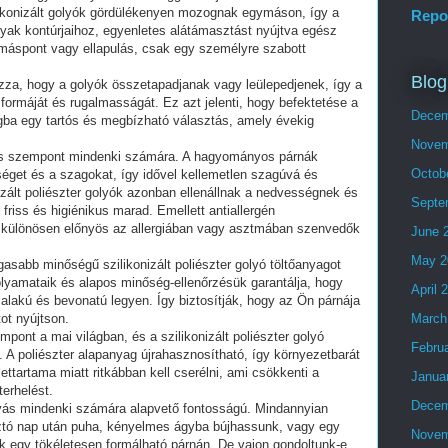
ilikonizált golyók gördülékenyen mozognak egymáson, így a
Repo
 nyak kontúrjaihoz, egyenletes alátámasztást nyújtva egész
máspont vagy ellapulás, csak egy személyre szabott
Blog
zza, hogy a golyók összetapadjanak vagy leülepedjenek, így a
formáját és rugalmasságát. Ez azt jelenti, hogy befektetése a
Decem
yagba egy tartós és megbízható választás, amely évekig
Novem
ntos szempont mindenki számára. A hagyományos párnák
Octob
get és a szagokat, így idővel kellemetlen szagúvá és
izált poliészter golyók azonban ellenállnak a nedvességnek és
Septe
friss és higiénikus marad. Emellett antiallergén
i különösen előnyös az allergiában vagy asztmában szenvedők
June 
May 2
asabb minőségű szilikonizált poliészter golyó töltőanyagot
folyamataik és alapos minőség-ellenőrzésük garantálja, hogy
April 
alakú és bevonatú legyen. Így biztosítják, hogy az Ön párnája
tot nyújtson.
March
pont a mai világban, és a szilikonizált poliészter golyó
Febru
. A poliészter alapanyag újrahasznosítható, így környezetbarát
ttartama miatt ritkábban kell cserélni, ami csökkenti a
Janua
erhelést.
Decem
lvás mindenki számára alapvető fontosságú. Mindannyian
ztó nap után puha, kényelmes ágyba bújhassunk, vagy egy
Novem
nk egy tökéletesen formálható párnán. De vajon gondoltunk-e