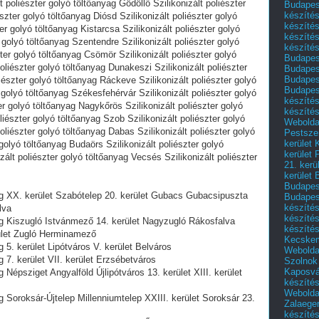
 poliészter golyó töltőanyag Gödöllő Szilikonizált poliészter
Budapest
készítés
észter golyó töltőanyag Diósd Szilikonizált poliészter golyó
készítés
er golyó töltőanyag Kistarcsa Szilikonizált poliészter golyó
készíté
 golyó töltőanyag Szentendre Szilikonizált poliészter golyó
készítés
ter golyó töltőanyag Csömör Szilikonizált poliészter golyó
Budapes
poliészter golyó töltőanyag Dunakeszi Szilikonizált poliészter
Budapest
Budapest
iészter golyó töltőanyag Ráckeve Szilikonizált poliészter golyó
Budapest
 golyó töltőanyag Székesfehérvár Szilikonizált poliészter golyó
készítés
er golyó töltőanyag Nagykőrös Szilikonizált poliészter golyó
készítés
iészter golyó töltőanyag Szob Szilikonizált poliészter golyó
Weboldal
oliészter golyó töltőanyag Dabas Szilikonizált poliészter golyó
Pestszen
kerület 
 golyó töltőanyag Budaörs Szilikonizált poliészter golyó
kerület 
ált poliészter golyó töltőanyag Vecsés Szilikonizált poliészter
21. kerü
kerület 
Budapest
nyag XX. kerület Szabótelep 20. kerület Gubacs Gubacsipuszta
Budapes
készíté
lva
készíté
yag Kiszugló Istvánmező 14. kerület Nagyzugló Rákosfalva
készíté
rület Zugló Herminamező
Kecske
ag 5. kerület Lipótváros V. kerület Belváros
Webolda
ag 7. kerület VII. kerület Erzsébetváros
Szolnok
Kaposvá
g Népsziget Angyalföld Újlipótváros 13. kerület XIII. kerület
készíté
Webolda
ag Soroksár-Újtelep Millenniumtelep XXIII. kerület Soroksár 23.
Zalaege
készíté