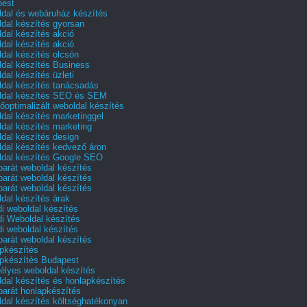
pest
dal és webáruház készítés
dal készítés gyorsan
dal készítés akció
dal készítés akció
dal készítés olcsón
dal készítés Business
dal készítés üzleti
dal készítés tanácsadás
dal készítés SEO és SEM
őoptimalizált weboldal készítés
dal készítés marketinggel
dal készítés marketing
dal készítés design
dal készítés kedvező áron
dal készítés Google SEO
barát weboldal készítés
barát weboldal készítés
barát weboldal készítés
dal készítés árak
i weboldal készítés
i Weboldal készítés
i weboldal készítés
barát weboldal készítés
pkészítés
pkészítés Budapest
lyes weboldal készítés
dal készítés és honlapkészítés
barát honlapkészítés
dal készítés költséghatékonyan