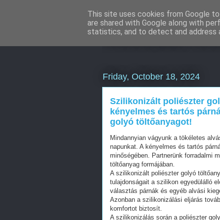
This site uses cookies from Google to 
are shared with Google along with per
Weboldal kész
statistics, and to detect and address 
Friday, October 18, 2024
Szilikonizált poliészter g
kényelmes és tartós párnák
golyó töltőanyagot!
Mindannyian vágyunk a tökéletes alvás
napunkat. A kényelmes és tartós párn
minőségében. Partnerünk forradalmi meg
töltőanyag formájában.
A szilikonizált poliészter golyó töltőa
tulajdonságait a szilikon egyedülálló 
választás párnák és egyéb alvási kieg
Azonban a szilikonizálási eljárás tov
komfortot biztosít.
A szilikonizálás során a poliészter go