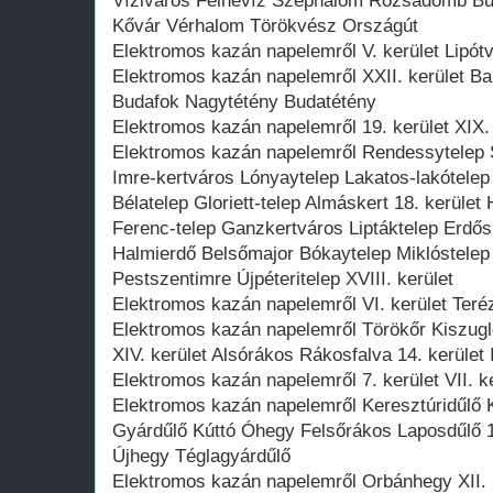
Víziváros Felhévíz Széphalom Rózsadomb Bu
Kővár Vérhalom Törökvész Országút
Elektromos kazán napelemről V. kerület Lipótv
Elektromos kazán napelemről XXII. kerület Ba
Budafok Nagytétény Budatétény
Elektromos kazán napelemről 19. kerület XIX.
Elektromos kazán napelemről Rendessytelep S
Imre-kertváros Lónyaytelep Lakatos-lakótele
Bélatelep Gloriett-telep Almáskert 18. kerüle
Ferenc-telep Ganzkertváros Liptáktelep Erdős
Halmierdő Belsőmajor Bókaytelep Miklóstelep
Pestszentimre Újpéteritelep XVIII. kerület
Elektromos kazán napelemről VI. kerület Teréz
Elektromos kazán napelemről Törökőr Kiszugl
XIV. kerület Alsórákos Rákosfalva 14. kerül
Elektromos kazán napelemről 7. kerület VII. k
Elektromos kazán napelemről Keresztúridűlő 
Gyárdűlő Kúttó Óhegy Felsőrákos Laposdűlő 10
Újhegy Téglagyárdűlő
Elektromos kazán napelemről Orbánhegy XII. k