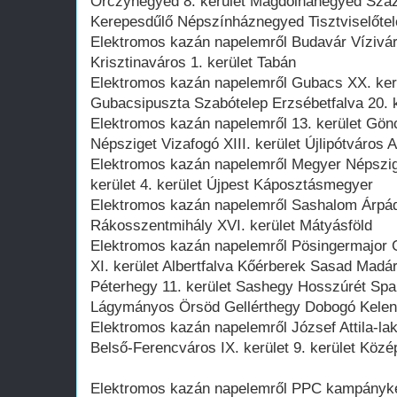
Orczynegyed 8. kerület Magdolnanegyed Szá
Kerepesdűlő Népszínháznegyed Tisztviselőtel
Elektromos kazán napelemről Budavár Víziváro
Krisztinaváros 1. kerület Tabán
Elektromos kazán napelemről Gubacs XX. ker
Gubacsipuszta Szabótelep Erzsébetfalva 20. k
Elektromos kazán napelemről 13. kerület Gö
Népsziget Vizafogó XIII. kerület Újlipótváros 
Elektromos kazán napelemről Megyer Népszige
kerület 4. kerület Újpest Káposztásmegyer
Elektromos kazán napelemről Sashalom Árpádf
Rákosszentmihály XVI. kerület Mátyásföld
Elektromos kazán napelemről Pösingermajor
XI. kerület Albertfalva Kőérberek Sasad Mad
Péterhegy 11. kerület Sashegy Hosszúrét Span
Lágymányos Örsöd Gellérthegy Dobogó Kelen
Elektromos kazán napelemről József Attila-la
Belső-Ferencváros IX. kerület 9. kerület Köz
Elektromos kazán napelemről PPC kampányké