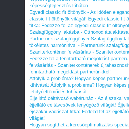
képességfejlesztés lóháton
Egyedi classic fit öltönyök - Az időtlen elegan
classic fit öltönyök világát!
Egyedi classic fit 
titka: Fedezze fel az egyedi classic fit öltönyö
Szalagfüggöny lakásba - Otthonod átalakítása 
Partnerünk szalagfüggönyei
Szalagfüggöny lak
tökéletes harmóniával - Partnerünk szalagfüg
Szaniterkonténer felvásárlás - Szaniterkontén
Fedezze fel a fenntartható megoldást partnerü
felvásárlás - Szaniterkonténerek újrahasznosí
fenntartható megoldást partnerünkkel!
Átfolyik a probléma? Hogyan képes partnerün
kihívását
Átfolyik a probléma? Hogyan képes 
lefolyóeltömődés kihívását
Éjjellátó céltávcső webáruház - Az éjszakai va
éjjellátó céltávcsövek lenyűgöző világát!
Éjjel
éjszakai vadászat titka: Fedezd fel az éjjellá
világát!
Hogyan segíthet a keresőoptimalizálás specia