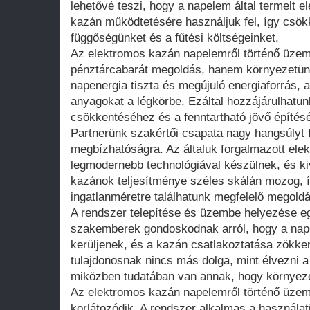
lehetővé teszi, hogy a napelem által termelt e
kazán működtetésére használjuk fel, így csökk
függőségünket és a fűtési költségeinket.
Az elektromos kazán napelemről történő üze
pénztárcabarát megoldás, hanem környezetünk
napenergia tiszta és megújuló energiaforrás,
anyagokat a légkörbe. Ezáltal hozzájárulhatun
csökkentéséhez és a fenntartható jövő építés
Partnerünk szakértői csapata nagy hangsúlyt 
megbízhatóságra. Az általuk forgalmazott el
legmodernebb technológiával készülnek, és k
kazánok teljesítménye széles skálán mozog, 
ingatlanméretre találhatunk megfelelő megoldá
A rendszer telepítése és üzembe helyezése e
szakemberek gondoskodnak arról, hogy a nape
kerüljenek, és a kazán csatlakoztatása zökke
tulajdonosnak nincs más dolga, mint élvezni 
miközben tudatában van annak, hogy környeze
Az elektromos kazán napelemről történő üzem
korlátozódik. A rendszer alkalmas a használati