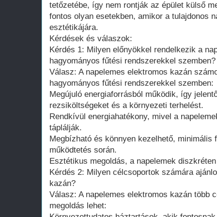
tetőzetébe, így nem rontják az épület külső m
fontos olyan esetekben, amikor a tulajdonos n
esztétikájára.
Kérdések és válaszok:
Kérdés 1: Milyen előnyökkel rendelkezik a n
hagyományos fűtési rendszerekkel szemben?
Válasz: A napelemes elektromos kazán számos
hagyományos fűtési rendszerekkel szemben:
Megújuló energiaforrásból működik, így jelent
rezsiköltségeket és a környezeti terhelést.
Rendkívül energiahatékony, mivel a napelemek
táplálják.
Megbízható és könnyen kezelhető, minimális fe
működtetés során.
Esztétikus megoldás, a napelemek diszkréten 
Kérdés 2: Milyen célcsoportok számára ajánl
kazán?
Válasz: A napelemes elektromos kazán több cé
megoldás lehet:
Környezettudatos háztartások, akik fontosnak 