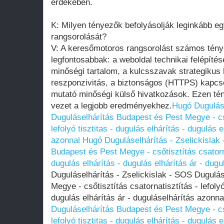
érdekében.
K: Milyen tényezők befolyásolják leginkább e
rangsorolását?
V: A keresőmotoros rangsorolást számos ténye
legfontosabbak: a weboldal technikai felépíté
minőségi tartalom, a kulcsszavak strategikus 
reszponzivitás, a biztonságos (HTTPS) kapcso
mutató minőségi külső hivatkozások. Ezen tén
vezet a legjobb eredményekhez.
Hugó Duguláse
Duguláselhárítás Budapest és Pest Megye - cső
lefolyó tisztitas - dugulás elhárítás - dugulás 
azonnal
Hugó Duguláselhárítás - Zselickislak
Budapest és Pest Megye - csőtisztítás csatornat
dugulás elhárítás - dugulás elhárítás ár - dug
Duguláselhárítás - Zselickislak - SOS Dugulá
Megye - csőtisztítás csatornatisztítás - lefolyó
dugulás elhárítás ár - duguláselhárítás azonn
Duguláselhárítás Budapest és Pest Megye - cső
lefolyó tisztitas - dugulás elhárítás - dugulás 