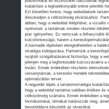
platformokat és eszközöket használnak legink
kialakítani a leghatékonyabb online jelenléti fo
Ezt követően fontos, hogy weboldalunk tartalm
illeszkedjen a célközönség elvárásaihoz. Part
abban, hogy a weboldal felépítése, a vizuális 
nyelvezet, a tartalmak minden részlete tökéle
piac igényeihez. Ez nemcsak a felhasználói 
kulcsfontosságú, hanem a keresőoptimalizálás 
A harmadik lépésben elengedhetetlen a hatéko
stratégia kidolgozása. Partnerünk a keresőopti
nyújtott szolgáltatásaival biztosítja, hogy a 
jelenjen meg a legfontosabb kulcsszavakra a c
listáin. Ennek érdekében részletes elemzése
versenytársak, a keresési trendek tekintetében,
optimalizálási tervet.
A negyedik lépés a tartalomstratégia kialakítá
hogy a weboldal tartalma valóban értékes és v
célközönség számára. Ennek érdekében a leg
formátumokat, témákat határozzák meg, amel
bevonódásra késztetik az olvasókat.