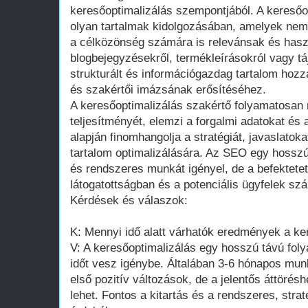
keresőoptimalizálás szempontjából. A keresőo
olyan tartalmak kidolgozásában, amelyek ne
a célközönség számára is relevánsak és has
blogbejegyzésekről, termékleírásokról vagy táj
strukturált és információgazdag tartalom hozz
és szakértői imázsának erősítéséhez.
A keresőoptimalizálás szakértő folyamatosan
teljesítményét, elemzi a forgalmi adatokat és 
alapján finomhangolja a stratégiát, javaslatoka
tartalom optimalizálására. Az SEO egy hosszú 
és rendszeres munkát igényel, de a befektete
látogatottságban és a potenciális ügyfelek 
Kérdések és válaszok:
K: Mennyi idő alatt várhatók eredmények a ke
V: A keresőoptimalizálás egy hosszú távú fol
időt vesz igénybe. Általában 3-6 hónapos mun
első pozitív változások, de a jelentős áttöré
lehet. Fontos a kitartás és a rendszeres, stra