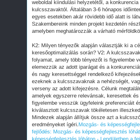
weboldal kiindulási helyzetétől, a konkurencia
kulcsszavaktól. Általában 3-6 hónapos időinte
egyes esetekben akár rövidebb idő alatt is lát
Szakembereink minden projekt kezdetén részl
amelyben meghatározzák a várható mérföldkö
K2: Milyen tényezők alapján választják ki a c
keresőoptimalizálás során? V2: A kulcsszavak
folyamat, amely több tényezőt is figyelembe 
elemezzük az adott iparágat és a konkurenciá
és nagy keresettséggel rendelkező kifejezése
ezeknek a kulcsszavaknak a nehézségét, vagy
verseny az adott kifejezésre. Célunk megtalál
amelyek egyszerre relevánsak, keresettek és 
figyelembe vesszük ügyfeleink preferenciáit és
kiválasztott kulcsszavak tökéletesen illeszked
Mindezek alapján állítjuk össze azt a kulcssz
eredményeket ígéri.
Mozgás- és képességfejles
fejlődés: Mozgás- és képességfejlesztés lóhá
képességfejlesztés lóháton - Lendületben a fe