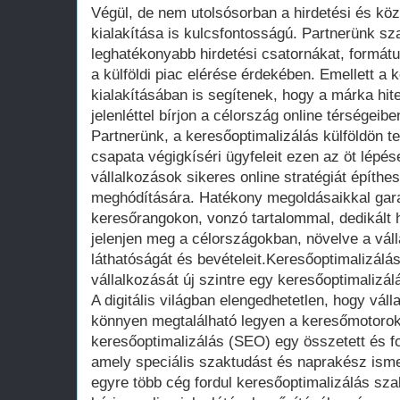
Végül, de nem utolsósorban a hirdetési és kö
kialakítása is kulcsfontosságú. Partnerünk sza
leghatékonyabb hirdetési csatornákat, formát
a külföldi piac elérése érdekében. Emellett 
kialakításában is segítenek, hogy a márka hite
jelenléttel bírjon a célország online térségeibe
Partnerünk, a keresőoptimalizálás külföldön te
csapata végigkíséri ügyfeleit ezen az öt lépés
vállalkozások sikeres online stratégiát építhes
meghódítására. Hatékony megoldásaikkal gara
keresőrangokon, vonzó tartalommal, dedikált hi
jelenjen meg a célországokban, növelve a váll
láthatóságát és bevételeit.Keresőoptimalizálá
vállalkozását új szintre egy keresőoptimalizá
A digitális világban elengedhetetlen, hogy váll
könnyen megtalálható legyen a keresőmotorok t
keresőoptimalizálás (SEO) egy összetett és fo
amely speciális szaktudást és naprakész isme
egyre több cég fordul keresőoptimalizálás sza