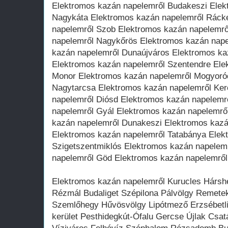
Elektromos kazán napelemről Budakeszi Elek
Nagykáta Elektromos kazán napelemről Ráck
napelemről Szob Elektromos kazán napelemrő
napelemről Nagykőrös Elektromos kazán nape
kazán napelemről Dunaújváros Elektromos k
Elektromos kazán napelemről Szentendre Ele
Monor Elektromos kazán napelemről Mogyoró
Nagytarcsa Elektromos kazán napelemről Ke
napelemről Diósd Elektromos kazán napelemr
napelemről Gyál Elektromos kazán napelemről
kazán napelemről Dunakeszi Elektromos kazá
Elektromos kazán napelemről Tatabánya Elek
Szigetszentmiklós Elektromos kazán napelem
napelemről Göd Elektromos kazán napelemről
Elektromos kazán napelemről Kurucles Hárshe
Rézmál Budaliget Szépilona Pálvölgy Remetek
Szemlőhegy Hűvösvölgy Lipótmező Erzsébetlige
kerület Pesthidegkút-Ófalu Gercse Újlak Csa