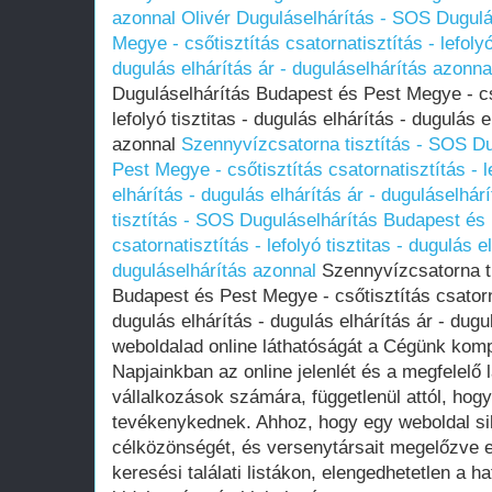
azonnal
Olivér Duguláselhárítás - SOS Dugulá
Megye - csőtisztítás csatornatisztítás - lefolyó
dugulás elhárítás ár - duguláselhárítás azonna
Duguláselhárítás Budapest és Pest Megye - cső
lefolyó tisztitas - dugulás elhárítás - dugulás 
azonnal
Szennyvízcsatorna tisztítás - SOS D
Pest Megye - csőtisztítás csatornatisztítás - le
elhárítás - dugulás elhárítás ár - duguláselhár
tisztítás - SOS Duguláselhárítás Budapest és 
csatornatisztítás - lefolyó tisztitas - dugulás e
duguláselhárítás azonnal
Szennyvízcsatorna ti
Budapest és Pest Megye - csőtisztítás csatornat
dugulás elhárítás - dugulás elhárítás ár - dug
weboldalad online láthatóságát a Cégünk kompl
Napjainkban az online jelenlét és a megfelelő
vállalkozások számára, függetlenül attól, hog
tevékenykednek. Ahhoz, hogy egy weboldal si
célközönségét, és versenytársait megelőzve e
keresési találati listákon, elengedhetetlen a ha