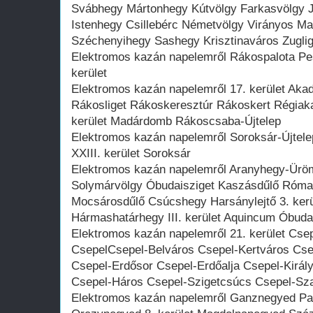
Svábhegy Mártonhegy Kútvölgy Farkasvölgy 
Istenhegy Csillebérc Németvölgy Virányos M
Széchenyihegy Sashegy Krisztinaváros Zuglig
Elektromos kazán napelemről Rákospalota Pest
kerület
Elektromos kazán napelemről 17. kerület Aka
Rákosliget Rákoskeresztúr Rákoskert Régiak
kerület Madárdomb Rákoscsaba-Újtelep
Elektromos kazán napelemről Soroksár-Újtelep
XXIII. kerület Soroksár
Elektromos kazán napelemről Aranyhegy-Ürö
Solymárvölgy Óbudaisziget Kaszásdűlő Római
Mocsárosdűlő Csúcshegy Harsánylejtő 3. ker
Hármashatárhegy III. kerület Aquincum Óbuda
Elektromos kazán napelemről 21. kerület Cse
CsepelCsepel-Belváros Csepel-Kertváros Cse
Csepel-Erdősor Csepel-Erdőalja Csepel-Király
Csepel-Háros Csepel-Szigetcsúcs Csepel-Sza
Elektromos kazán napelemről Ganznegyed Pa