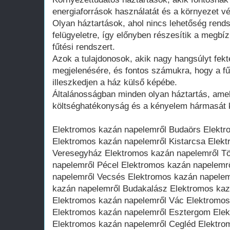
energiaforrások használatát és a környezet v
Olyan háztartások, ahol nincs lehetőség rend
felügyeletre, így előnyben részesítik a megbí
fűtési rendszert.
Azok a tulajdonosok, akik nagy hangsúlyt fekt
megjelenésére, és fontos számukra, hogy a fű
illeszkedjen a ház külső képébe.
Általánosságban minden olyan háztartás, amel
költséghatékonyság és a kényelem hármasát k
Elektromos kazán napelemről Budaörs Elekt
Elektromos kazán napelemről Kistarcsa Elek
Veresegyház Elektromos kazán napelemről Tö
napelemről Pécel Elektromos kazán napelem
napelemről Vecsés Elektromos kazán napelem
kazán napelemről Budakalász Elektromos kaz
Elektromos kazán napelemről Vác Elektromos
Elektromos kazán napelemről Esztergom Ele
Elektromos kazán napelemről Cegléd Elektro