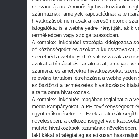
relevanciája is. A minőségi hivatkozások megb
származnak, amelyek kapcsolódnak a te ipar
hivatkozások nem csak a keresőmotorok sze
látogatókat is a webhelyedre irányítják, akik 
termékedben vagy szolgáltatásodban.
A komplex linképítési stratégia kidolgozása so
célközönségedet és azokat a kulcsszavakat, a
szeretnéd a webhelyed. A kulcsszavak azonos
azokat a témákat és tartalmakat, amelyek vo
számára, és amelyekre hivatkozásokat szeretn
releváns tartalom létrehozása a webhelyeden 
ez ösztönzi a természetes hivatkozások kial
a tartalomra hivatkoznak.
A komplex linképítés magában foglalhatja a v
média kampányokat, a PR tevékenységeket és
együttműködéseket is. Ezek a taktikák segít
növelésében, a célközönséggel való kapcsolat
mutató hivatkozások számának növelésében. 
taktikákat stratégiailag és etikusan használj