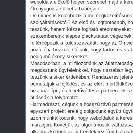
weboldala előkelő helyen szerepel majd a ker
Ön nyugodtan ülhet a babérjain.
De miben is különbözik a mi megközelítésü
szolgáltatásoktól? Az első és legfontosabb, h
teszünk, hanem kézzelfogható eredményeket g
szakembereink alapos piackutatást végeznek,
feltérképezik a kulcsszavakat, hogy az Ön web
pozícióba hozzuk. Célunk, hogy tartós és sta
pedig múlékony sikereket.
Másodsorban, a mi filozófiánk az átláthatóság
megosztunk ügyfeleinkkel, hogy tisztában leg
teszünk a siker érdekében. Rendszeres jelen
bemutatjuk a fejlődést és az elért mérföldköv
bizalmat épít, és lehetővé teszi partnereink 
átlássák a folyamatot.
Harmadrészt, cégünk a hosszú távú partners
egyszeri projekt erejéig dolgozunk együtt ügy
azon munkálkodunk, hogy weboldaluk a keres
maradjon. Követjük az algoritmusok változásai
alkalmazkodunk az új trendekhez, így biztosítv