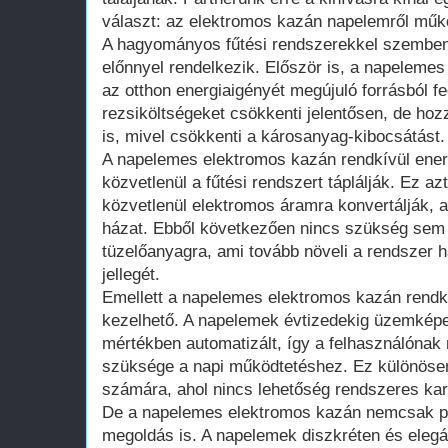
választ: az elektromos kazán napelemről műk
A hagyományos fűtési rendszerekkel szembe
előnnyel rendelkezik. Először is, a napelemes
az otthon energiaigényét megújuló forrásból 
rezsiköltségeket csökkenti jelentősen, de ho
is, mivel csökkenti a károsanyag-kibocsátást.
A napelemes elektromos kazán rendkívül ener
közvetlenül a fűtési rendszert táplálják. Ez azt
közvetlenül elektromos áramra konvertálják, a
házat. Ebből következően nincs szükség sem
tüzelőanyagra, ami tovább növeli a rendszer 
jellegét.
Emellett a napelemes elektromos kazán rend
kezelhető. A napelemek évtizedekig üzemképes
mértékben automatizált, így a felhasználónak
szüksége a napi működtetéshez. Ez különösen
számára, ahol nincs lehetőség rendszeres kar
De a napelemes elektromos kazán nemcsak pr
megoldás is. A napelemek diszkréten és elegá