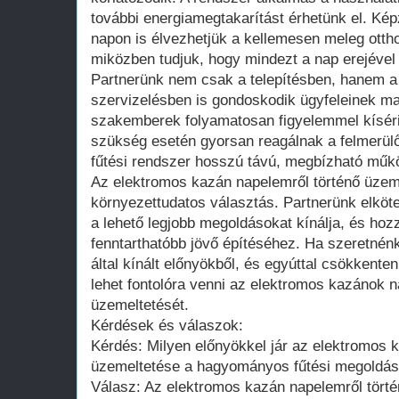
további energiamegtakarítást érhetünk el. Képz
napon is élvezhetjük a kellemesen meleg ottho
miközben tudjuk, hogy mindezt a nap erejével 
Partnerünk nem csak a telepítésben, hanem a
szervizelésben is gondoskodik ügyfeleinek ma
szakemberek folyamatosan figyelemmel kísér
szükség esetén gyorsan reagálnak a felmerülő
fűtési rendszer hosszú távú, megbízható műk
Az elektromos kazán napelemről történő üzem
környezettudatos választás. Partnerünk elköte
a lehető legjobb megoldásokat kínálja, és hoz
fenntarthatóbb jövő építéséhez. Ha szeretnénk
által kínált előnyökből, és egyúttal csökkenten
lehet fontolóra venni az elektromos kazánok n
üzemeltetését.
Kérdések és válaszok:
Kérdés: Milyen előnyökkel jár az elektromos 
üzemeltetése a hagyományos fűtési megoldá
Válasz: Az elektromos kazán napelemről tör