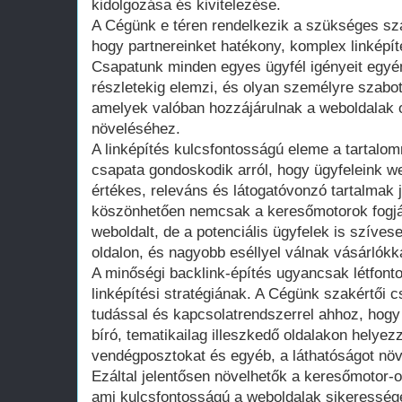
kidolgozása és kivitelezése.
A Cégünk e téren rendelkezik a szükséges sza
hogy partnereinket hatékony, komplex linképít
Csapatunk minden egyes ügyfél igényeit egyé
részletekig elemzi, és olyan személyre szabo
amelyek valóban hozzájárulnak a weboldalak 
növeléséhez.
A linképítés kulcsfontosságú eleme a tartalo
csapata gondoskodik arról, hogy ügyfeleink w
értékes, releváns és látogatóvonzó tartalmak
köszönhetően nemcsak a keresőmotorok fogják
weboldalt, de a potenciális ügyfelek is szívese
oldalon, és nagyobb eséllyel válnak vásárlókk
A minőségi backlink-építés ugyancsak létfon
linképítési stratégiának. A Cégünk szakértői 
tudással és kapcsolatrendszerrel ahhoz, hog
bíró, tematikailag illeszkedő oldalakon helyez
vendégposztokat és egyéb, a láthatóságot növ
Ezáltal jelentősen növelhetők a keresőmotor-o
ami kulcsfontosságú a weboldalak sikeresség