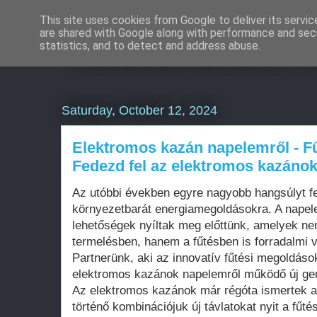
This site uses cookies from Google to deliver its servic
are shared with Google along with performance and secu
Weboldal készítés rö
statistics, and to detect and address abuse.
Saturday, October 12, 2024
Elektromos kazán napelemről - F
Fedezd fel az elektromos kazánok 
Az utóbbi években egyre nagyobb hangsúlyt fe
környezetbarát energiamegoldásokra. A napel
lehetőségek nyíltak meg előttünk, amelyek ne
termelésben, hanem a fűtésben is forradalmi 
Partnerünk, aki az innovatív fűtési megoldáso
elektromos kazánok napelemről működő új gen
Az elektromos kazánok már régóta ismertek a
történő kombinációjuk új távlatokat nyit a fűt