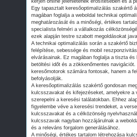
kérjen online jelenlétének erősítésében és a p
Egy tapasztalt keresőoptimalizálás szakértő át
magában foglalja a weboldal technikai optimal
meghatározását és a minőségi, értékes tarta
specialista felméri a vállalkozás célközönségé
ezek alapján testre szabott megoldásokat java
A technikai optimalizálás során a szakértő biz
felépítése, sebessége és mobil reszponzivitá
elvárásainak. Ez magában foglalja a tiszta és l
betöltési időt és a zökkenőmentes navigáció
keresőmotorok számára fontosak, hanem a fel
befolyásolják.
A keresőoptimalizálás szakértő gondosan meg
kulcsszavakat és kifejezéseket, amelyekre a v
szerepelni a keresési találatokban. Ehhez ala
figyelembe véve a keresési trendeket, a verse
kulcsszavakat és a célközönség nyelvhasznála
kulcsszavak nagyban hozzájárulnak a webold
és a releváns forgalom generálásához.
A minőségi, értékes tartalom létrehozása kul