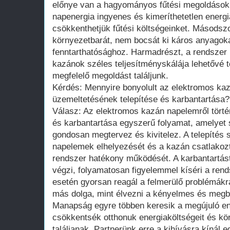
előnye van a hagyományos fűtési megoldásokk
napenergia ingyenes és kimeríthetetlen energia
csökkenthetjük fűtési költségeinket. Másodszo
környezetbarát, nem bocsát ki káros anyagoka
fenntarthatósághoz. Harmadrészt, a rendszer
kazánok széles teljesítményskálája lehetővé 
megfelelő megoldást találjunk.
Kérdés: Mennyire bonyolult az elektromos kaz
üzemeltetésének telepítése és karbantartása?
Válasz: Az elektromos kazán napelemről törté
és karbantartása egyszerű folyamat, amelyet 
gondosan megtervez és kivitelez. A telepítés s
napelemek elhelyezését és a kazán csatlakozt
rendszer hatékony működését. A karbantartást
végzi, folyamatosan figyelemmel kíséri a rend
esetén gyorsan reagál a felmerülő problémákra
más dolga, mint élvezni a kényelmes és megbí
Manapság egyre többen keresik a megújuló en
csökkentsék otthonuk energiaköltségeit és k
találjanak. Partnerünk erre a kihívásra kínál e