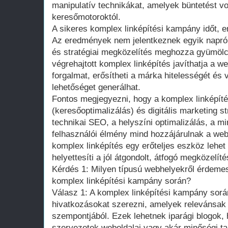
manipulatív technikákat, amelyek büntetést 
keresőmotoroktól.
A sikeres komplex linképítési kampány időt, er
Az eredmények nem jelentkeznek egyik napról
és stratégiai megközelítés meghozza gyümölcs
végrehajtott komplex linképítés javíthatja a we
forgalmat, erősítheti a márka hitelességét és 
lehetőséget generálhat.
Fontos megjegyezni, hogy a komplex linképí
(keresőoptimalizálás) és digitális marketing st
technikai SEO, a helyszíni optimalizálás, a mi
felhasználói élmény mind hozzájárulnak a web
komplex linképítés egy erőteljes eszköz lehe
helyettesíti a jól átgondolt, átfogó megközelíté
Kérdés 1: Milyen típusú webhelyekről érdeme
komplex linképítési kampány során?
Válasz 1: A komplex linképítési kampány sor
hivatkozásokat szerezni, amelyek relevánsak
szempontjából. Ezek lehetnek iparági blogok, 
szervezetek weboldalai vagy akár minőségi ta