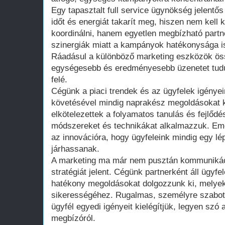
Egy tapasztalt full service ügynökség jelentős
időt és energiát takarít meg, hiszen nem kell 
koordinálni, hanem egyetlen megbízható partne
szinergiák miatt a kampányok hatékonysága is
Ráadásul a különböző marketing eszközök ös
egységesebb és eredményesebb üzenetet tudu
felé.
Cégünk a piaci trendek és az ügyfelek igény
követésével mindig naprakész megoldásokat k
elkötelezettek a folyamatos tanulás és fejlődés
módszereket és technikákat alkalmazzuk. Emel
az innovációra, hogy ügyfeleink mindig egy lép
járhassanak.
A marketing ma már nem pusztán kommunikáció
stratégiát jelent. Cégünk partnerként áll ügyfel
hatékony megoldásokat dolgozzunk ki, melyek
sikerességéhez. Rugalmas, személyre szabott
ügyfél egyedi igényeit kielégítjük, legyen szó 
megbízóról.