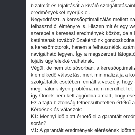
bizalmát és lojalitását a kiváló szolgáltatásai
eredményekkel nyerjük el.
Negyedrészt, a keresőoptimalizálás mellett na
felhasználói élményre is. Hiszen mit ér egy we
szerepel a keresési eredmények között, de a 
kattintanak tovább? Szakértőink gondoskodnak
a keresőmotorok, hanem a felhasználók szám
navigálható legyen. Így a megszerzett látogat
lojális ügyfelekké válhatnak.
Végül, de nem utolsósorban, a keresőoptimaliz
kiemelkedő választás, mert minimalizálja a 
szolgáltatók esetében fennáll a veszély, hogy 
meg, nálunk ilyen probléma nem merülhet fel.
így Önnek nem kell aggódnia amiatt, hogy esetl
Ez a fajta biztonság felbecsülhetetlen értékű 
Kérdések és válaszok:
K1: Mennyi idő alatt érhető el a garantált ere
során?
V1: A garantált eredmények elérésének időtar