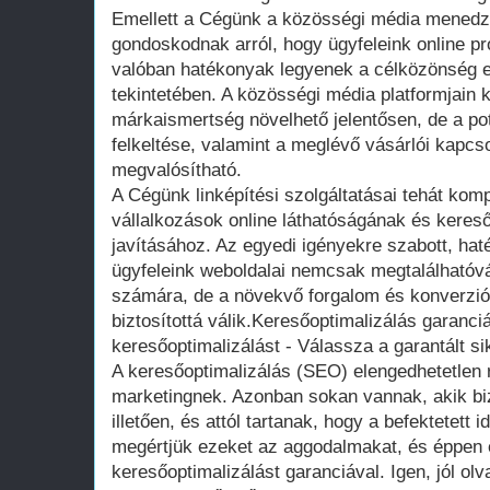
Emellett a Cégünk a közösségi média menedzs
gondoskodnak arról, hogy ügyfeleink online pro
valóban hatékonyak legyenek a célközönség e
tekintetében. A közösségi média platformjain
márkaismertség növelhető jelentősen, de a po
felkeltése, valamint a meglévő vásárlói kapcs
megvalósítható.
A Cégünk linképítési szolgáltatásai tehát ko
vállalkozások online láthatóságának és keres
javításához. Az egyedi igényekre szabott, h
ügyfeleink weboldalai nemcsak megtalálhatóv
számára, de a növekvő forgalom és konverzió 
biztosítottá válik.Keresőoptimalizálás garanci
keresőoptimalizálást - Válassza a garantált si
A keresőoptimalizálás (SEO) elengedhetetlen r
marketingnek. Azonban sokan vannak, akik b
illetően, és attól tartanak, hogy a befektetett
megértjük ezeket az aggodalmakat, és éppen e
keresőoptimalizálást garanciával. Igen, jól ol