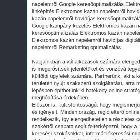
napelemről Google keresőoptimalizálás Elekt
linképítés Elektromos kazán napelemről havidí
kazán napelemről havidíjas keresőoptimalizá
Google kampány kezelés Elektromos kazán n
keresőoptimalizálás Elektromos kazán napele
Elektromos kazán napelemről havidíjas digit
napelemről Remarketing optimalizálás
Napjainkban a vállalkozások számára elengedh
is megerősítsék jelenlétüket és vonzóvá tegyé
külföldi ügyfelek számára. Partnerünk, aki a k
területén nyújt szakszerű szolgáltatást, arra m
lépésben építhetünk ki hatékony online stratégi
meghódítása érdekében.
Először is, kulcsfontosságú, hogy megismerjük
és igényeit. Minden ország, régió eltérő onlin
rendelkezik, így elengedhetetlen a részletes 
szakértői csapata segít feltérképezni, hogy a 
keresési szokásokkal, információkeresési min