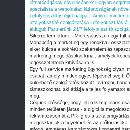
láthatóságának növelésében?
Hogyan segíthet
specialista a weboldalad láthatóságának növe
Lefolyótisztítás éjjel nappal - Amikor minden 
lefolyótisztító szolgáltatása
Lefolyótisztítás é
eldugul: Partnerünk 24/7 lefolyótisztító szolgá
Sikerre termettünk - Miért válasszon egy full
Manapság a marketing egy rendkívül összetett 
siker kulcsa a sokrétű szakértelem és tapaszt
marketing megoldásokat kínál, amelyek képe
legösszetettebb kihívásaira is.
Egy full service marketing ügynökség olyan, 
csapat, amely minden egyes lépésnél segíti Ön
különböző szolgáltatók között lavírozni, hane
támaszkodhat, aki átlátja a teljes folyamatot é
meg.
Cégünk erőssége, hogy interdiszciplináris csa
minden területén jártas - a digitális megoldá
reklámozáson át a PR-ig és a tartalomgyártás
megosztaniuk a figyelmet és az erőforrásokat 
átfogó, egységes kampányokra koncentrálhat