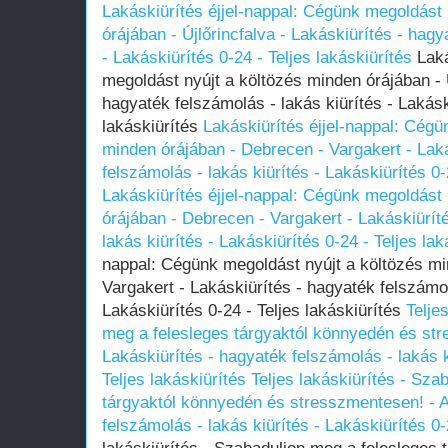
Lakáskiürítés éjjel-nappal: Cégünk megoldást 
órájában - Újlőrincfalva - Lakáskiürítés - hagy
- Lakáskiürítés 0-24 - Teljes lakáskiürítés
Laká
megoldást nyújt a költözés minden órájában - Ú
hagyaték felszámolás - lakás kiürítés - Lakásk
lakáskiürítés
Lakáskiürítés éjjel-nappal: Cégü
minden órájában - Debrecen - Vargakert - Lak
felszámolás - lakás kiürítés - Lakáskiürítés 0-
Lakáskiürítés éjjel-nappal: Cégünk megoldást 
órájában - Debrecen - Vargakert - Lakáskiürít
lakás kiürítés - Lakáskiürítés 0-24 - Teljes lak
nappal: Cégünk megoldást nyújt a költözés mi
Vargakert - Lakáskiürítés - hagyaték felszámol
Lakáskiürítés 0-24 - Teljes lakáskiürítés
Telje
meg a felesleges tárgyaktól könnyedén és str
Lakáskiürítés - hagyaték felszámolás - lakás k
Teljes lakáskiürítés
Teljes lakáskiürítés - Sza
tárgyaktól könnyedén és stresszmentesen! - A
felszámolás - lakás kiürítés - Lakáskiürítés 0-