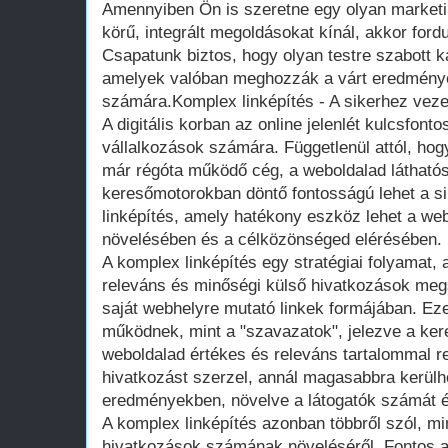
Amennyiben Ön is szeretne egy olyan marketing
körű, integrált megoldásokat kínál, akkor for
Csapatunk biztos, hogy olyan testre szabott k
amelyek valóban meghozzák a várt eredménye
számára.Komplex linképítés - A sikerhez vezet
A digitális korban az online jelenlét kulcsfont
vállalkozások számára. Függetlenül attól, ho
már régóta működő cég, a weboldalad látható
keresőmotorokban döntő fontosságú lehet a si
linképítés, amely hatékony eszköz lehet a we
növelésében és a célközönséged elérésében.
A komplex linképítés egy stratégiai folyamat,
releváns és minőségi külső hivatkozások me
saját webhelyre mutató linkek formájában. Ez
működnek, mint a "szavazatok", jelezve a ke
weboldalad értékes és releváns tartalommal r
hivatkozást szerzel, annál magasabbra kerülh
eredményekben, növelve a látogatók számát és
A komplex linképítés azonban többről szól, m
hivatkozások számának növeléséről. Fontos 