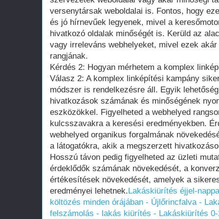
versenytársak weboldalai is. Fontos, hogy e
és jó hírnevűek legyenek, mivel a keresőmoto
hivatkozó oldalak minőségét is. Kerüld az a
vagy irreleváns webhelyeket, mivel ezek akár 
rangjának.
Kérdés 2: Hogyan mérhetem a komplex linkép
Válasz 2: A komplex linképítési kampány sik
módszer is rendelkezésre áll. Egyik lehetősé
hivatkozások számának és minőségének nyom
eszközökkel. Figyelheted a webhelyed rangsor
kulcsszavakra a keresési eredményekben. É
webhelyed organikus forgalmának növekedését 
a látogatókra, akik a megszerzett hivatkozás
Hosszú távon pedig figyelheted az üzleti muta
érdeklődők számának növekedését, a konverzi
értékesítések növekedését, amelyek a sikeres
eredményei lehetnek.
Lakáskiürítés éjjel-napp
költözés minden órájában - Újlőrincfalva - Lak
felszámolás - lakás kiürítés - Lakáskiürítés 0-