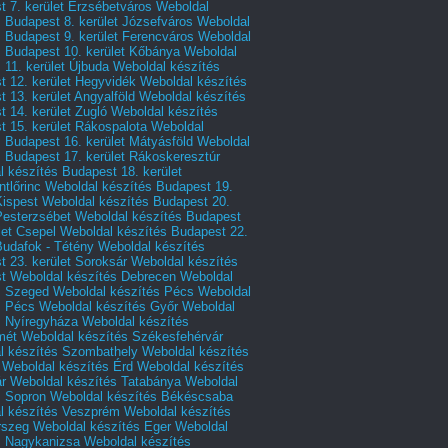
 7. kerület Erzsébetváros
Weboldal
 Budapest 8. kerület Józsefváros
Weboldal
 Budapest 9. kerület Ferencváros
Weboldal
s Budapest 10. kerület Kőbánya
Weboldal
 11. kerület Újbuda
Weboldal készítés
t 12. kerület Hegyvidék
Weboldal készítés
 13. kerület Angyalföld
Weboldal készítés
 14. kerület Zugló
Weboldal készítés
 15. kerület Rákospalota
Weboldal
 Budapest 16. kerület Mátyásföld
Weboldal
 Budapest 17. kerület Rákoskeresztúr
 készítés Budapest 18. kerület
tlőrinc
Weboldal készítés Budapest 19.
Kispest
Weboldal készítés Budapest 20.
Pesterzsébet
Weboldal készítés Budapest
let Csepel
Weboldal készítés Budapest 22.
Budafok - Tétény
Weboldal készítés
 23. kerület Soroksár
Weboldal készítés
t
Weboldal készítés Debrecen
Weboldal
s Szeged
Weboldal készítés Pécs
Weboldal
s Pécs
Weboldal készítés Győr
Weboldal
s Nyíregyháza
Weboldal készítés
mét
Weboldal készítés Székesfehérvár
l készítés Szombathely
Weboldal készítés
Weboldal készítés Érd
Weboldal készítés
r
Weboldal készítés Tatabánya
Weboldal
s Sopron
Weboldal készítés Békéscsaba
l készítés Veszprém
Weboldal készítés
rszeg
Weboldal készítés Eger
Weboldal
s Nagykanizsa
Weboldal készítés