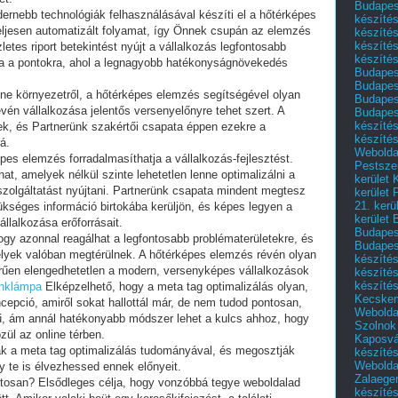
Budapest
ernebb technológiák felhasználásával készíti el a hőtérképes
készítés
eljesen automatizált folyamat, így Önnek csupán az elemzés
készítés
készíté
letes riport betekintést nyújt a vállalkozás legfontosabb
készítés
ra a pontokra, ahol a legnagyobb hatékonyságnövekedés
Budapes
Budapest
nline környezetről, a hőtérképes elemzés segítségével olyan
Budapest
vén vállalkozása jelentős versenyelőnyre tehet szert. A
Budapest
készítés
nek, és Partnerünk szakértői csapata éppen ezekre a
készítés
á.
Weboldal
épes elemzés forradalmasíthatja a vállalkozás-fejlesztést.
Pestszen
t, amelyek nélkül szinte lehetetlen lenne optimalizálni a
kerület 
zolgáltatást nyújtani. Partnerünk csapata mindent megtesz
kerület 
21. kerü
séges információ birtokába kerüljön, és képes legyen a
kerület 
llalkozása erőforrásait.
Budapest
hogy azonnal reagálhat a legfontosabb problématerületekre, és
Budapes
elyek valóban megtérülnek. A hőtérképes elemzés révén olyan
készíté
erűen elengedhetetlen a modern, versenyképes vállalkozások
készíté
készíté
anklámpa
Elképzelhető, hogy a meta tag optimalizálás olyan,
Kecske
epció, amiről sokat hallottál már, de nem tudod pontosan,
Webolda
rű, ám annál hatékonyabb módszer lehet a kulcs ahhoz, hogy
Szolnok
zül az online térben.
Kaposvá
ak a meta tag optimalizálás tudományával, és megosztják
készíté
Webolda
y te is élvezhessed ennek előnyeit.
Zalaege
ontosan? Elsődleges célja, hogy vonzóbbá tegye weboldalad
készíté