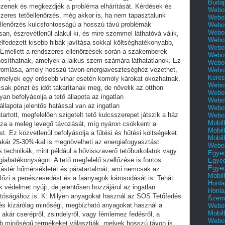
Buda
Webol
Webol
Webol
Webol
Webol
Webol
Webol
Webol
Webol
Keres
Webol
Webol
Webol
Webol
Webol
Mobil
Mobil
Mobil
Webol
Egyed
Egyed
Egyed
Mobil
Honla
Honla
Szemé
Webol
Mobil
Webol