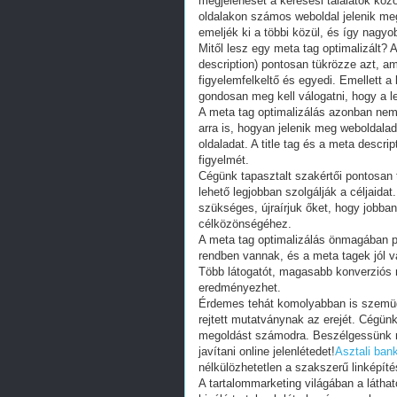
megjelenését a keresési találatok közöt
oldalakon számos weboldal jelenik meg
emeljék ki a többi közül, és így nagyob
Mitől lesz egy meta tag optimalizált? A
description) pontosan tükrözze azt, am
figyelemfelkeltő és egyedi. Emellett a
gondosan meg kell válogatni, hogy a l
A meta tag optimalizálás azonban nem 
arra is, hogyan jelenik meg weboldala
oldaladat. A title tag és a meta descr
figyelmét.
Cégünk tapasztalt szakértői pontosan 
lehető legjobban szolgálják a céljaida
szükséges, újraírjuk őket, hogy jobba
célközönségéhez.
A meta tag optimalizálás önmagában 
rendben vannak, és a meta tagek jól v
Több látogatót, magasabb konverziós r
eredményezhet.
Érdemes tehát komolyabban is szemügy
rejtett mutatványnak az erejét. Cégün
megoldást számodra. Beszélgessünk r
javítani online jelenlétedet!
Asztali ban
nélkülözhetetlen a szakszerű linképít
A tartalommarketing világában a látha