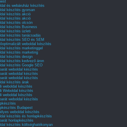
pest
dal és webáruház készítés
dal készítés gyorsan
dal készítés akció
dal készítés akció
dal készítés olcsón
dal készítés Business
dal készítés üzleti
dal készítés tanácsadás
dal készítés SEO és SEM
őoptimalizált weboldal készítés
dal készítés marketinggel
dal készítés marketing
dal készítés design
dal készítés kedvező áron
dal készítés Google SEO
barát weboldal készítés
barát weboldal készítés
barát weboldal készítés
dal készítés árak
i weboldal készítés
i Weboldal készítés
i weboldal készítés
barát weboldal készítés
pkészítés
pkészítés Budapest
lyes weboldal készítés
dal készítés és honlapkészítés
barát honlapkészítés
dal készítés költséghatékonyan