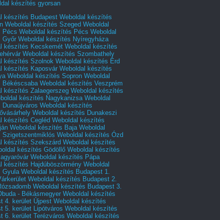
dal készítés gyorsan
l készítés Budapest
Weboldal készítés
n
Weboldal készítés Szeged
Weboldal
s Pécs
Weboldal készítés Pécs
Weboldal
s Győr
Weboldal készítés Nyíregyháza
l készítés Kecskemét
Weboldal készítés
ehérvár
Weboldal készítés Szombathely
l készítés Szolnok
Weboldal készítés Érd
l készítés Kaposvár
Weboldal készítés
ya
Weboldal készítés Sopron
Weboldal
s Békéscsaba
Weboldal készítés Veszprém
l készítés Zalaegerszeg
Weboldal készítés
boldal készítés Nagykanizsa
Weboldal
s Dunaújváros
Weboldal készítés
vásárhely
Weboldal készítés Dunakeszi
l készítés Cegléd
Weboldal készítés
ján
Weboldal készítés Baja
Weboldal
s Szigetszentmiklós
Weboldal készítés Ózd
l készítés Szekszárd
Weboldal készítés
oldal készítés Gödöllő
Weboldal készítés
agyaróvár
Weboldal készítés Pápa
l készítés Hajdúböszörmény
Weboldal
s Gyula
Weboldal készítés Budapest 1.
Várkerület
Weboldal készítés Budapest 2.
 Rózsadomb
Weboldal készítés Budapest 3.
 Óbuda - Békásmegyer
Weboldal készítés
 4. kerület Újpest
Weboldal készítés
 5. kerület Lipótváros
Weboldal készítés
 6. kerület Terézváros
Weboldal készítés