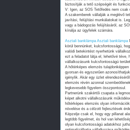
Asztali banklámpa
Asztali banklámpa
N
körül bennünket, kulcsfontosságú, ho
valódi betekintést nyerhetünk vállal
ezt a feladatot látja el, lehetővé tév
vállalkozásunk kulcsfontosságú terület
A hőtérképes elemzés tulajdonképpen 
gyorsan és egyszerűen azonosíthatjuk
igénylik. Akár egy üzlet elrendezésérő
elemzés révén azonnal szembeötlenek a
legkevesebb figyelem összpontosul.
Partnerünk szakértői csapata a legmod
képet alkotni vállalkozásunk működésér
hőtérképes elemzés olyan információk
növelése és a célzott fejlesztések ér
Képzelje csak el, hogy egy pillanat ala
legtöbb figyelmet, és hol van lehetős
olyan kulcsfontosságú adatokhoz jutha
optimalizálhatja vállalkozása működés