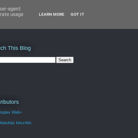
user-agent
erate usage
LEARN MORE
GOT IT
ch This Blog
ributors
mplex Web+
báruház készítés