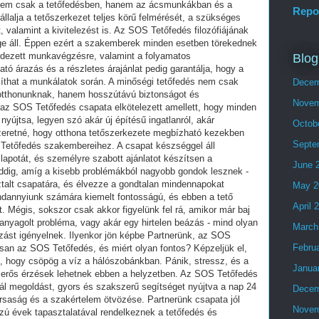
Repo
Blog
Decem
Novem
Octob
Septe
June 
May 2
April 
March
Febru
Janua
Decem
Novem