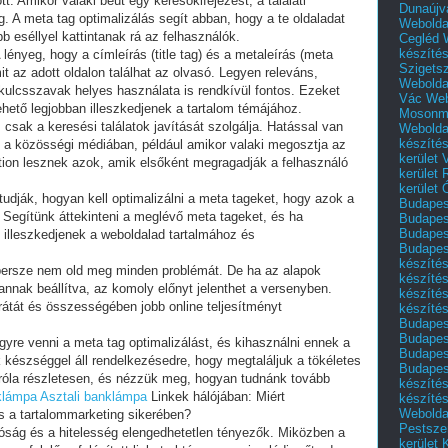
t. Amikor valaki beüt egy keresőkifejezést, a találati
Dunaújv
. A meta tag optimalizálás segít abban, hogy a te oldaladat
Webolda
b eséllyel kattintanak rá az felhasználók.
Cegléd
készíté
 lényeg, hogy a címleírás (title tag) és a metaleírás (meta
Szigets
it az adott oldalon találhat az olvasó. Legyen releváns,
Webolda
 kulcsszavak helyes használata is rendkívül fontos. Ezeket
Vác
Web
ehető legjobban illeszkedjenek a tartalom témájához.
Mosonm
csak a keresési találatok javítását szolgálja. Hatással van
Webolda
készíté
d a közösségi médiában, például amikor valaki megosztja az
kerület 
iption lesznek azok, amik elsőként megragadják a felhasználó
kerület
kerület
tudják, hogyan kell optimalizálni a meta tageket, hogy azok a
Budapest
t. Segítünk áttekinteni a meglévő meta tageket, és ha
Budapest
Budapest
n illeszkedjenek a weboldalad tartalmához és
Budapest
készítés
persze nem old meg minden problémát. De ha az alapok
készítés
annak beállítva, az komoly előnyt jelenthet a versenyben.
készíté
átát és összességében jobb online teljesítményt
készítés
Budapes
Budapest
re venni a meta tag optimalizálást, és kihasználni ennek a
Budapest
k készséggel áll rendelkezésedre, hogy megtaláljuk a tökéletes
Budapest
óla részletesen, és nézzük meg, hogyan tudnánk tovább
készítés
klámpa
Asztali banklámpa
Linkek hálójában: Miért
készítés
Weboldal
és a tartalommarketing sikerében?
Pestszen
tóság és a hitelesség elengedhetetlen tényezők. Miközben a
kerület 