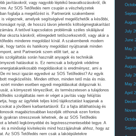
Octob
Septe
Augus
July 
June 
May 2
Janua
Augus
July 
May 2
April 
Decem
Novem
Octob
Septe