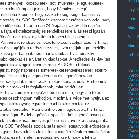
Augus
July 
June 
May 2
April 
March
Febru
Webol
Webol
Webol
Webol
Webol
Webol
Webol
Webol
Webol
Webol
Webol
Webol
Webol
Webol
Webol