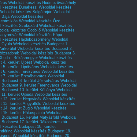
áros
Weboldal készítés Hódmezővásárhely
l készítés Dunakeszi
Weboldal készítés
Weboldal készítés Salgótarján
Weboldal
s Baja
Weboldal készítés
zentmiklós
Weboldal készítés Ózd
l készítés Szekszárd
Weboldal készítés
oldal készítés Gödöllő
Weboldal készítés
agyaróvár
Weboldal készítés Pápa
l készítés Hajdúböszörmény
Weboldal
s Gyula
Weboldal készítés Budapest 1.
Várkerület
Weboldal készítés Budapest 2.
 Rózsadomb
Weboldal készítés Budapest 3.
 Óbuda - Békásmegyer
Weboldal készítés
 4. kerület Újpest
Weboldal készítés
 5. kerület Lipótváros
Weboldal készítés
 6. kerület Terézváros
Weboldal készítés
 7. kerület Erzsébetváros
Weboldal
 Budapest 8. kerület Józsefváros
Weboldal
 Budapest 9. kerület Ferencváros
Weboldal
s Budapest 10. kerület Kőbánya
Weboldal
 11. kerület Újbuda
Weboldal készítés
t 12. kerület Hegyvidék
Weboldal készítés
 13. kerület Angyalföld
Weboldal készítés
 14. kerület Zugló
Weboldal készítés
 15. kerület Rákospalota
Weboldal
 Budapest 16. kerület Mátyásföld
Weboldal
 Budapest 17. kerület Rákoskeresztúr
 készítés Budapest 18. kerület
tlőrinc
Weboldal készítés Budapest 19.
Kispest
Weboldal készítés Budapest 20.