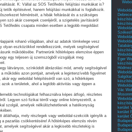
Webol
Webolda
Debrece
készíté
készíté
Webolda
Székesf
Webolda
Webolda
apjaink rohanó világában, ahol az adatok tömkelege vesz
Tatabán
gy olyan eszközökkel rendelkezzünk, melyek segítségével
készíté
kozásunk működésébe. Partnerünk hőtérképes elemzése éppen
Webolda
e, hogy egy teljesen új szemszögből vizsgáljuk meg
Eger
We
eit.
készíté
Hódmező
egy látványos, színkódolt ábrázolási mód, amely segítségével
Webolda
 a működés azon pontjait, amelyek a legintenzívebb figyelmet
Salgótar
l, akár egy weboldal felépítéséről van szó, a hőtérképes
készíté
zok a területek, ahol a legtöbb aktivitás vagy éppen a
Webolda
Vác
Web
Mosonm
ernebb technológiákat felhasználva képes átfogó, részletes
Webolda
ől. Legyen szó fizikai térről vagy online környezetről, a
készíté
kal szolgál, amelyek nélkülözhetetlenek a hatékonyság
kerület 
dekében.
kerület
tt átláthatja, mely részlegek vagy weboldal-szekciók igénylik a
kerület
Budapest
ég a pazarlás csökkentésére! A hőtérképes elemzés révén
Budapest
t, amelyek segítségével akár a legkisebb részletekig is
Budapest
ét.