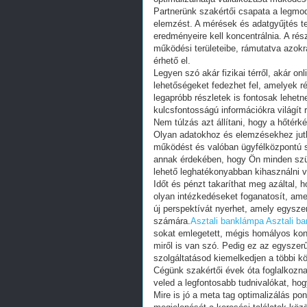
Partnerünk szakértői csapata a legmod
elemzést. A mérések és adatgyűjtés t
eredményeire kell koncentrálnia. A rész
működési területeibe, rámutatva azok
érhető el.
Legyen szó akár fizikai térről, akár o
lehetőségeket fedezhet fel, amelyek ré
legapróbb részletek is fontosak lehet
kulcsfontosságú információkra világít r
Nem túlzás azt állítani, hogy a hőtérk
Olyan adatokhoz és elemzésekhez jutha
működést és valóban ügyfélközpontú s
annak érdekében, hogy Ön minden szük
lehető leghatékonyabban kihasználni vá
Időt és pénzt takaríthat meg azáltal, 
olyan intézkedéseket foganatosít, am
új perspektívát nyerhet, amely egysz
számára.
Asztali banklámpa
Asztali b
sokat emlegetett, mégis homályos konc
miről is van szó. Pedig ez az egysze
szolgáltatásod kiemelkedjen a többi kö
Cégünk szakértői évek óta foglalkozn
veled a legfontosabb tudnivalókat, hog
Mire is jó a meta tag optimalizálás p