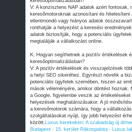
keresőoptimalizálásban?
V: A konzisztens NAP adatok azért fontosak, 
keresőmotoroknak azonosítani és hitelesíteni a
ellentmondó vagy hiányos adatok összezavarh
ronthatják a helyezést a keresési eredménye
adatok biztosítják, hogy a potenciális ügyfel
megtalálják a vállalkozást online.
K: Hogyan segíthetnek a pozitív értékelések é
keresőoptimalizálásban?
V: A pozitív értékelések és visszajelzések tö
a helyi SEO sikeréhez. Egyrészt növelik a biz
potenciális ügyfelek szemében, hiszen az e
mások véleményére, amikor döntést hoznak. 
a Google, figyelembe veszik az értékeléseket
helyezések meghatározásakor. A jó minősítése
a keresőmotorok számára, hogy a vállalkozá
szolgáltatásokat nyújt, így jobb helyezést ér
között.
Luxus kerekeken: A szabadság új dimen
Budapest - 15. kerület Rákospalota - Luxus lak