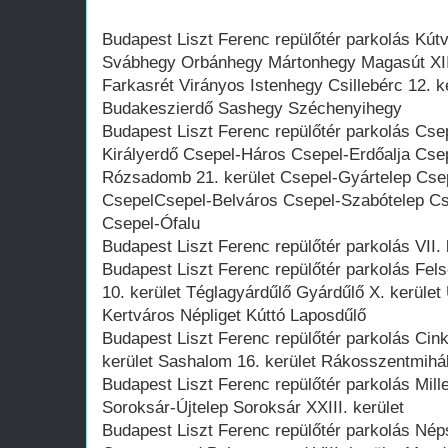
Budapest Liszt Ferenc repülőtér parkolás Kú
Svábhegy Orbánhegy Mártonhegy Magasút XII. 
Farkasrét Virányos Istenhegy Csillebérc 12. k
Budakeszierdő Sashegy Széchenyihegy
Budapest Liszt Ferenc repülőtér parkolás Cse
Királyerdő Csepel-Háros Csepel-Erdőalja Cse
Rózsadomb 21. kerület Csepel-Gyártelep Csepe
CsepelCsepel-Belváros Csepel-Szabótelep Cs
Csepel-Ófalu
Budapest Liszt Ferenc repülőtér parkolás VII. 
Budapest Liszt Ferenc repülőtér parkolás Fel
10. kerület Téglagyárdűlő Gyárdűlő X. kerület
Kertváros Népliget Kúttó Laposdűlő
Budapest Liszt Ferenc repülőtér parkolás Cin
kerület Sashalom 16. kerület Rákosszentmihá
Budapest Liszt Ferenc repülőtér parkolás Mill
Soroksár-Újtelep Soroksár XXIII. kerület
Budapest Liszt Ferenc repülőtér parkolás N