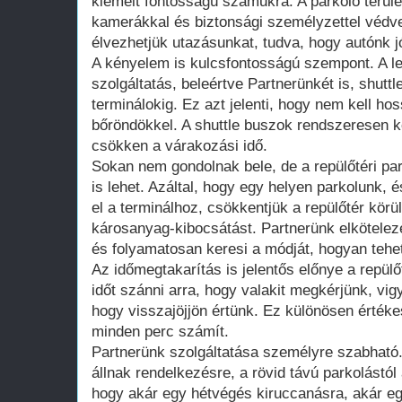
kiemelt fontosságú számukra. A parkoló területe
kamerákkal és biztonsági személyzettel védve
élvezhetjük utazásunkat, tudva, hogy autónk 
A kényelem is kulcsfontosságú szempont. A le
szolgáltatás, beleértve Partnerünkét is, shuttle
terminálokig. Ez azt jelenti, hogy nem kell h
bőröndökkel. A shuttle buszok rendszeresen k
csökken a várakozási idő.
Sokan nem gondolnak bele, de a repülőtéri pa
is lehet. Azáltal, hogy egy helyen parkolunk, 
el a terminálhoz, csökkentjük a repülőtér körül
károsanyag-kibocsátást. Partnerünk elkötelez
és folyamatosan keresi a módját, hogyan tehet
Az időmegtakarítás is jelentős előnye a repülő
időt szánni arra, hogy valakit megkérjünk, vig
hogy visszajöjjön értünk. Ez különösen értéke
minden perc számít.
Partnerünk szolgáltatása személyre szabható.
állnak rendelkezésre, a rövid távú parkolástól 
hogy akár egy hétvégés kiruccanásra, akár e