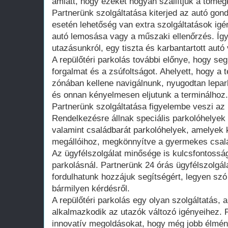
amiatt, hogy ezeket hogyan szállítjuk a töme
Partnerünk szolgáltatása kiterjed az autó gon
esetén lehetőség van extra szolgáltatások igé
autó lemosása vagy a műszaki ellenőrzés. Íg
utazásunkról, egy tiszta és karbantartott autó 
A repülőtéri parkolás további előnye, hogy segí
forgalmat és a zsúfoltságot. Ahelyett, hogy a t
zónában kellene navigálnunk, nyugodtan leparko
és onnan kényelmesen eljutunk a terminálhoz.
Partnerünk szolgáltatása figyelembe veszi az 
Rendelkezésre állnak speciális parkolóhelye
valamint családbarát parkolóhelyek, amelyek 
megállóihoz, megkönnyítve a gyermekes csal
Az ügyfélszolgálat minősége is kulcsfontossá
parkolásnál. Partnerünk 24 órás ügyfélszolgála
fordulhatunk hozzájuk segítségért, legyen szó
bármilyen kérdésről.
A repülőtéri parkolás egy olyan szolgáltatás, 
alkalmazkodik az utazók változó igényeihez. 
innovatív megoldásokat, hogy még jobb élmén