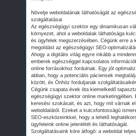
Növelje weboldalának láthatóságát az egész
szolgáltatásai
Az egészségügyi szektor egy dinamikusan vál
környezet, ahol a weboldalak láthatósága kul
és ügyfelek megszerzésében. Cégünk erre a k
megoldást az egészségügyi SEO-optimalizálás
Ahogy a digitális világ egyre inkább a mindenn
emberek egészséggel kapcsolatos információk
online forrásokhoz fordulnak. Egy jól optimali
abban, hogy a potenciális páciensek megtalál
között, és Önhöz forduljanak szolgáltatásaikér
Cégünk csapata évek óta kiemelkedő tapasztal
egészségügyi szektor online marketingjében. É
keresési szokásait, és azt, hogy mit várnak e
weboldalától. Ezeket a kulcsfontosságú ismer
SEO-eszközeinkkel, hogy a lehető leghatékon
ügyfeleink online jelenlétét és láthatóságát.
Szolgáltatásaink köre átfogó: a weboldal teljes