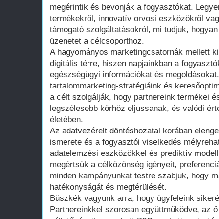
megérintik és bevonják a fogyasztókat. Leg
termékekről, innovatív orvosi eszközökről va
támogató szolgáltatásokról, mi tudjuk, hogyan 
üzenetet a célcsoporthoz.
A hagyományos marketingcsatornák mellett kie
digitális térre, hiszen napjainkban a fogyasztó
egészségügyi információkat és megoldásokat
tartalommarketing-stratégiáink és keresőopti
a célt szolgálják, hogy partnereink termékei és
legszélesebb körhöz eljussanak, és valódi ér
életében.
Az adatvezérelt döntéshozatal korában elenge
ismerete és a fogyasztói viselkedés mélyreha
adatelemzési eszközökkel és prediktív modell
megértsük a célközönség igényeit, preferenciái
minden kampányunkat testre szabjuk, hogy m
hatékonyságát és megtérülését.
Büszkék vagyunk arra, hogy ügyfeleink sikerét
Partnereinkkel szorosan együttműködve, az ő 