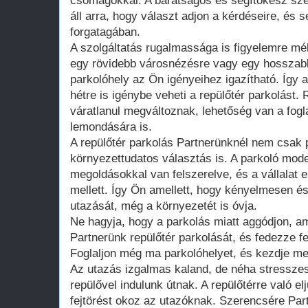
csomagokkal. A barátságos és segítőkész sz
áll arra, hogy választ adjon a kérdéseire, és s
forgatagában.
A szolgáltatás rugalmassága is figyelemre mél
egy rövidebb városnézésre vagy egy hosszabb
parkolóhely az Ön igényeihez igazítható. Így 
hétre is igénybe veheti a repülőtér parkolást. 
váratlanul megváltoznak, lehetőség van a fog
lemondására is.
A repülőtér parkolás Partnerünknél nem csak 
környezettudatos választás is. A parkoló mod
megoldásokkal van felszerelve, és a vállalat e
mellett. Így Ön amellett, hogy kényelmesen 
utazását, még a környezetét is óvja.
Ne hagyja, hogy a parkolás miatt aggódjon, am
Partnerünk repülőtér parkolását, és fedezze fe
Foglaljon még ma parkolóhelyet, és kezdje me
Az utazás izgalmas kaland, de néha stresszes
repülővel indulunk útnak. A repülőtérre való e
fejtörést okoz az utazóknak. Szerencsére Par