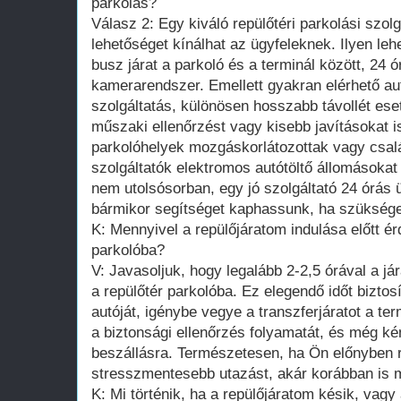
parkolás?
Válasz 2: Egy kiváló repülőtéri parkolási szol
lehetőséget kínálhat az ügyfeleknek. Ilyen leh
busz járat a parkoló és a terminál között, 24 ó
kamerarendszer. Emellett gyakran elérhető a
szolgáltatás, különösen hosszabb távollét ese
műszaki ellenőrzést vagy kisebb javításokat i
parkolóhelyek mozgáskorlátozottak vagy csa
szolgáltatók elektromos autótöltő állomásokat 
nem utolsósorban, egy jó szolgáltató 24 órás ü
bármikor segítséget kaphassunk, ha szükség
K: Mennyivel a repülőjáratom indulása előtt ér
parkolóba?
V: Javasoljuk, hogy legalább 2-2,5 órával a já
a repülőtér parkolóba. Ez elegendő időt biztos
autóját, igénybe vegye a transzferjáratot a ter
a biztonsági ellenőrzés folyamatát, és még k
beszállásra. Természetesen, ha Ön előnyben 
stresszmentesebb utazást, akár korábban is 
K: Mi történik, ha a repülőjáratom késik, vag