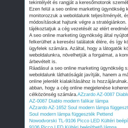
tekintélyét és rangját a keresőmotorok szemé
Ezen felül a seo online marketing ügynökség 
monitorozzuk a weboldalunk teljesítményét, 
módosításokat hajtunk végre a stratégiánkon.
tájékoztatjuk a cég vezetését az elért eredmén
A seo online marketing ügynökség által nyújto
felkerülhet a keresési találatok élére, és így
ügyfelek számára. Azáltal, hogy a látogatók k
weboldalunkra, növelhetjük a forgalmat, a kon
árbevételt is.
Ráadásul a seo online marketing ügynökség s
weboldalunk láthatóságát javítják, hanem a m
online jelenlét kialakításához is hozzájárulna
abban, hogy a cég online megjelenése koheren
célközönség számára.
AZzardo AZ-0087 Diablo
AZ-0087 Diablo modern falikar lámpa
AZzardo AZ-1652 Soul modern lámpa függeszt
Soul modern lámpa függeszték Pettend
Nowodvorski TL-9106 Picco LED Kültéri beépí
9106 Picco LED Kültéri beépíthetõ lámpa