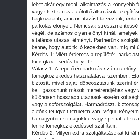
lehet akár egy mobil alkalmazás a könnyebb f
vagy elektromos autótöltő állomások telepítés
Legközelebb, amikor utazást tervezünk, érdem
parkolás előnyeit. Nemcsak stresszmentessé 
végét, de számos olyan előnyt kínál, amelyek 
általános utazási élményt. Partnerünk szolgál
benne, hogy autónk jó kezekben van, míg mi ú
Kérdés 1: Miért érdemes a repülőtéri parkolást
tömegközlekedés helyett?
Válasz 1: A repülőtéri parkolás számos előnyt 
tömegközlekedés használatával szemben. Elő
biztosít, mivel saját időbeosztásunk szerint
kell igazodnunk mások menetrendjéhez vagy 
különösen hosszabb utazások esetén költségha
vagy a sofőrszolgálat. Harmadrészt, biztonság
autónk felügyelt területen van. Végül, kényel
ha nagyobb csomagokkal vagy speciális felsz
lenne tömegközlekedéssel szállítani.
Kérdés 2: Milyen extra szolgáltatásokat kínálh