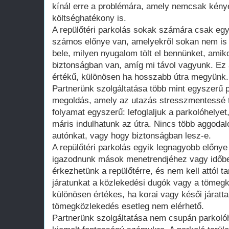
kínál erre a problémára, amely nemcsak kény
költséghatékony is.
A repülőtéri parkolás sokak számára csak eg
számos előnye van, amelyekről sokan nem is t
bele, milyen nyugalom tölt el bennünket, amik
biztonságban van, amíg mi távol vagyunk. Ez 
értékű, különösen ha hosszabb útra megyünk.
Partnerünk szolgáltatása több mint egyszerű 
megoldás, amely az utazás stresszmentessé t
folyamat egyszerű: lefoglaljuk a parkolóhelye
máris indulhatunk az útra. Nincs több aggodal
autónkat, vagy hogy biztonságban lesz-e.
A repülőtéri parkolás egyik legnagyobb előny
igazodnunk mások menetrendjéhez vagy időb
érkezhetünk a repülőtérre, és nem kell attól t
járatunkat a közlekedési dugók vagy a tömegk
különösen értékes, ha korai vagy késői járatta
tömegközlekedés esetleg nem elérhető.
Partnerünk szolgáltatása nem csupán parkolóhe