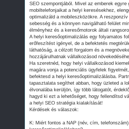
SEO szempontjából. Mivel az emberek egyre 
mobiltelefonjaikat a helyi keresésekhez, elen
optimalizáld a mobileszközökre. A reszponzív d
sebesség és a könnyen navigálható felület min
élményhez és a keresőmotorok általi rangsoro
A helyi keresőoptimalizálás egy folyamatos fo
erőfeszítést igényel, de a befektetés megtérülé
láthatóság, a célzott forgalom és a megnövek
hozzájárulhatnak vállalkozásod növekedéséhe
Ha szeretnéd, hogy helyi vállalkozásod kieme
magára vonja a potenciális ügyfelek figyelmét, 
befektesd a helyi keresőoptimalizálásba. Par
tapasztalata segíthet abban, hogy üzleted a l
élvonalába kerüljön, így több látogatót, érdek
hagyd ki ezt a lehetőséget, hogy fellendítsd 
a helyi SEO stratégia kialakítását!
Kérdések és válaszok:
K: Miért fontos a NAP (név, cím, telefonszám)