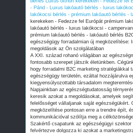
bérlés
Luxus otthon kerekeken - Fedezze fel 
- Pánd - Luxus lakóautó bérlés - luxus lakóko
lakókocsi bérlés - prémium lakóautó bérlés - 
kerekeken - Fedezze fel Európát prémium lakó
lakóautó bérlés - luxus lakókocsi - campervan 
prémium lakóautó bérlés - lakóautó bérlés B
egészségügy forradalmian új megközelítése: 
megoldások az Ön szolgálatában
A XXI. század rohanó világában az egészség
fontosabb szerepet játszik életünkben. Cégünk
hogy forradalmi B2C marketing stratégiákkal 
egészségügy területén, ezáltal hozzájárulva
kiegyensúlyozottabb társadalom megteremtés
Napjainkban az egészségtudatosság térnyerés
keresik azokat a megoldásokat, amelyek segít
felelősséget vállaljanak saját egészségükért
megközelítése pontosan erre a trendre épít, é
kommunikációval szólítja meg a célközönsége
Szakértő csapatunk az egészségügyi szektor 
felvértezve dolgozza ki azokat a marketingstr