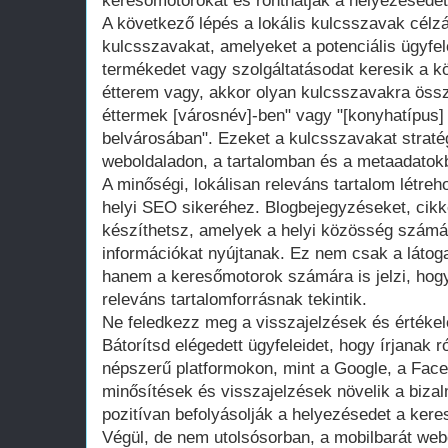
keresőmotorokat és ronthatják a helyezésedet
A következő lépés a lokális kulcsszavak célz
kulcsszavakat, amelyeket a potenciális ügyfe
termékedet vagy szolgáltatásodat keresik a kö
étterem vagy, akkor olyan kulcsszavakra össz
éttermek [városnév]-ben" vagy "[konyhatípus]
belvárosában". Ezeket a kulcsszavakat straté
weboldaladon, a tartalomban és a metaadatok
A minőségi, lokálisan releváns tartalom létre
helyi SEO sikeréhez. Blogbejegyzéseket, cikk
készíthetsz, amelyek a helyi közösség szám
információkat nyújtanak. Ez nem csak a látoga
hanem a keresőmotorok számára is jelzi, hog
releváns tartalomforrásnak tekintik.
Ne feledkezz meg a visszajelzések és értéke
Bátorítsd elégedett ügyfeleidet, hogy írjanak 
népszerű platformokon, mint a Google, a Face
minősítések és visszajelzések növelik a bizal
pozitívan befolyásolják a helyezésedet a ker
Végül, de nem utolsósorban, a mobilbarát webo