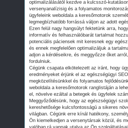
optimalizálásától kezdve a kulcsszó-kutatáso
versenyanalízisig és a folyamatos monitorozá
ügyfeleink weboldala a keresőmotorok szeméb
legmegbízhatóbb forrássá váljon az adott egés
Ezen felül nagy hangsúlyt fektetünk arra, hog
informatív és felhasználóbarát tartalmat hozzu
potenciális páciensek mit keresnek egy egész
és ennek megfelelően optimalizáljuk a tartalm
adjon a kérdéseikre, és meggyőzze őket arró
fordulniuk.
Cégünk csapata elkötelezett az iránt, hogy ü
eredményeket érjünk el az egészségügyi SEO 
megközelítésünkkel és folyamatos fejlődésünk
weboldala a keresőmotorok ranglistáján a lehe
el, növelve ezáltal a betegek és ügyfelek szá
Meggyőződésünk, hogy az egészségügyi szolgál
kereshetősége kulcsfontosságú a sikeres növe
világban. Cégünk erre kínál hatékony, személ
Ön kiemelkedjen a versenytársak közül, és me
valóban rá vannak utalva az Ön szolgáltatásai