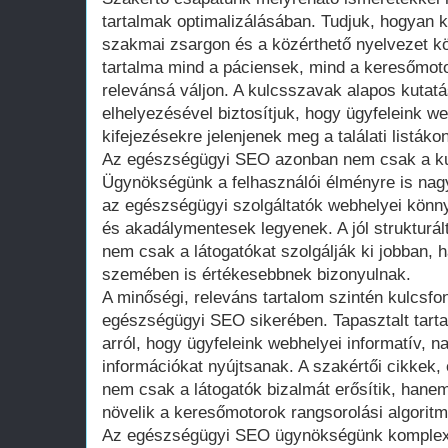
tartalmak optimalizálásában. Tudjuk, hogyan k
szakmai zsargon és a közérthető nyelvezet kö
tartalma mind a páciensek, mind a keresőmot
relevánsá váljon. A kulcsszavak alapos kutatá
elhelyezésével biztosítjuk, hogy ügyfeleink w
kifejezésekre jelenjenek meg a találati listákon
Az egészségügyi SEO azonban nem csak a ku
Ügynökségünk a felhasználói élményre is nagy
az egészségügyi szolgáltatók webhelyei könn
és akadálymentesek legyenek. A jól strukturált,
nem csak a látogatókat szolgálják ki jobban,
szemében is értékesebbnek bizonyulnak.
A minőségi, releváns tartalom szintén kulcsf
egészségügyi SEO sikerében. Tapasztalt tart
arról, hogy ügyfeleink webhelyei informatív, n
információkat nyújtsanak. A szakértői cikkek
nem csak a látogatók bizalmát erősítik, hanem
növelik a keresőmotorok rangsorolási algorit
Az egészségügyi SEO ügynökségünk komplex 