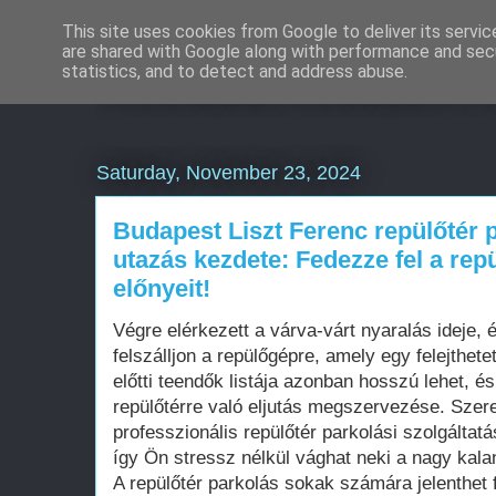
This site uses cookies from Google to deliver its servic
are shared with Google along with performance and secu
Weboldal készítés rö
statistics, and to detect and address abuse.
Saturday, November 23, 2024
Budapest Liszt Ferenc repülőtér 
utazás kezdete: Fedezze fel a rep
előnyeit!
Végre elérkezett a várva-várt nyaralás ideje, 
felszálljon a repülőgépre, amely egy felejthete
előtti teendők listája azonban hosszú lehet, é
repülőtérre való eljutás megszervezése. Szer
professzionális repülőtér parkolási szolgáltatá
így Ön stressz nélkül vághat neki a nagy kala
A repülőtér parkolás sokak számára jelenthet f