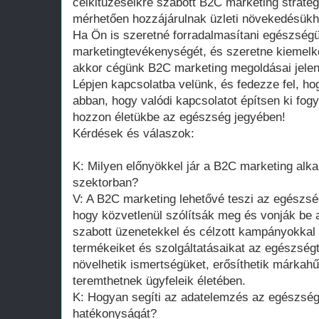
célkitűzéseikre szabott B2C marketing straté
mérhetően hozzájárulnak üzleti növekedésükhö
Ha Ön is szeretné forradalmasítani egészségü
marketingtevékenységét, és szeretne kiemelk
akkor cégünk B2C marketing megoldásai jelent
Lépjen kapcsolatba velünk, és fedezze fel, ho
abban, hogy valódi kapcsolatot építsen ki fogy
hozzon életükbe az egészség jegyében!
Kérdések és válaszok:
K: Milyen előnyökkel jár a B2C marketing al
szektorban?
V: A B2C marketing lehetővé teszi az egészs
hogy közvetlenül szólítsák meg és vonják be 
szabott üzenetekkel és célzott kampányokkal 
termékeiket és szolgáltatásaikat az egészség
növelhetik ismertségüket, erősíthetik márkahű
teremthetnek ügyfeleik életében.
K: Hogyan segíti az adatelemzés az egészsé
hatékonyságát?