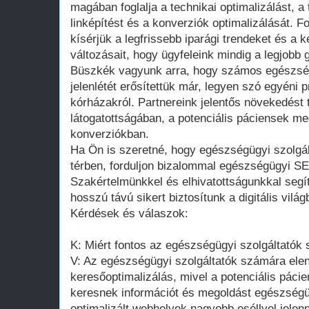
magában foglalja a technikai optimalizálást, a 
linképítést és a konverziók optimalizálását. 
kísérjük a legfrissebb iparági trendeket és a
változásait, hogy ügyfeleink mindig a legjobb
Büszkék vagyunk arra, hogy számos egészségü
jelenlétét erősítettük már, legyen szó egyéni p
kórházakról. Partnereink jelentős növekedést 
látogatottságában, a potenciális páciensek m
konverziókban.
Ha Ön is szeretné, hogy egészségügyi szolgál
térben, forduljon bizalommal egészségügyi 
Szakértelmünkkel és elhivatottságunkkal segítü
hosszú távú sikert biztosítunk a digitális világ
Kérdések és válaszok:
K: Miért fontos az egészségügyi szolgáltatók
V: Az egészségügyi szolgáltatók számára elen
keresőoptimalizálás, mivel a potenciális páci
keresnek információt és megoldást egészségüg
optimalizált webhelyek nagyobb eséllyel jel