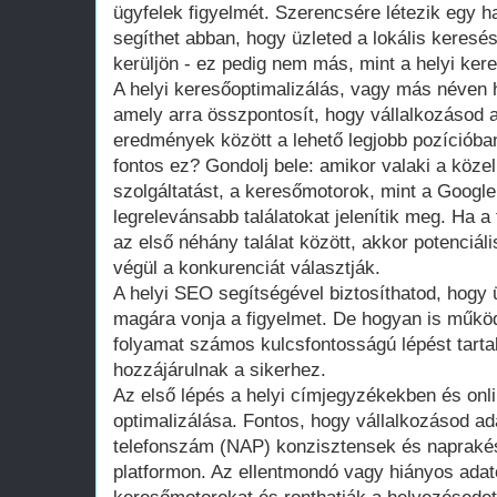
ügyfelek figyelmét. Szerencsére létezik egy 
segíthet abban, hogy üzleted a lokális keres
kerüljön - ez pedig nem más, mint a helyi ker
A helyi keresőoptimalizálás, vagy más néven h
amely arra összpontosít, hogy vállalkozásod a
eredmények között a lehető legjobb pozícióban
fontos ez? Gondolj bele: amikor valaki a köz
szolgáltatást, a keresőmotorok, mint a Google
legrelevánsabb találatokat jelenítik meg. Ha 
az első néhány találat között, akkor potenciáli
végül a konkurenciát választják.
A helyi SEO segítségével biztosíthatod, hogy 
magára vonja a figyelmet. De hogyan is működ
folyamat számos kulcsfontosságú lépést tart
hozzájárulnak a sikerhez.
Az első lépés a helyi címjegyzékekben és onli
optimalizálása. Fontos, hogy vállalkozásod ada
telefonszám (NAP) konzisztensek és napraké
platformon. Az ellentmondó vagy hiányos ada