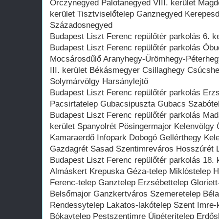
Orczynegyed Palotanegyed VIII. kerület Mag
kerület Tisztviselőtelep Ganznegyed Kerepes
Századosnegyed
Budapest Liszt Ferenc repülőtér parkolás 6. ke
Budapest Liszt Ferenc repülőtér parkolás Ób
Mocsárosdűlő Aranyhegy-Ürömhegy-Péterheg
III. kerület Békásmegyer Csillaghegy Csúcshe
Solymárvölgy Harsánylejtő
Budapest Liszt Ferenc repülőtér parkolás Erzs
Pacsirtatelep Gubacsipuszta Gubacs Szabótel
Budapest Liszt Ferenc repülőtér parkolás Madá
kerület Spanyolrét Pösingermajor Kelenvölg
Kamaraerdő Infopark Dobogó Gellérthegy Kelen
Gazdagrét Sasad Szentimreváros Hosszúrét
Budapest Liszt Ferenc repülőtér parkolás 18. k
Almáskert Krepuska Géza-telep Miklóstelep H
Ferenc-telep Ganztelep Erzsébettelep Gloriett-
Belsőmajor Ganzkertváros Szemeretelep Bélat
Rendessytelep Lakatos-lakótelep Szent Imre-
Bókaytelep Pestszentimre Újpéteritelep Erdős