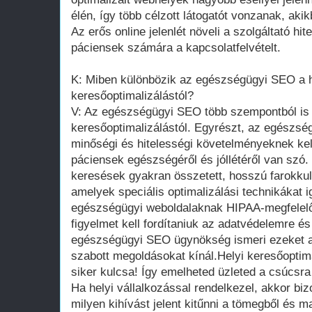
élén, így több célzott látogatót vonzanak, aki
Az erős online jelenlét növeli a szolgáltató hi
páciensek számára a kapcsolatfelvételt.
K: Miben különbözik az egészségügyi SEO a
keresőoptimalizálástól?
V: Az egészségügyi SEO több szempontból is
keresőoptimalizálástól. Egyrészt, az egészsé
minőségi és hitelességi követelményeknek kel
páciensek egészségéről és jóllétéről van szó
keresések gyakran összetett, hosszú farokku
amelyek speciális optimalizálási technikákat 
egészségügyi weboldalaknak HIPAA-megfelelőn
figyelmet kell fordítaniuk az adatvédelemre és
egészségügyi SEO ügynökség ismeri ezeket a 
szabott megoldásokat kínál.Helyi keresőoptima
siker kulcsa! Így emelheted üzleted a csúcsra
Ha helyi vállalkozással rendelkezel, akkor bi
milyen kihívást jelent kitűnni a tömegből és m