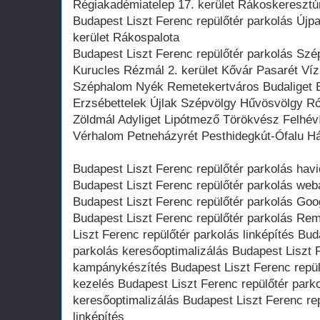
Régiakadémiatelep 17. kerület Rákoskeresztúr
Budapest Liszt Ferenc repülőtér parkolás Újpal
kerület Rákospalota
Budapest Liszt Ferenc repülőtér parkolás Szép
Kurucles Rézmál 2. kerület Kővár Pasarét Ví
Széphalom Nyék Remetekertváros Budaliget E
Erzsébettelek Újlak Szépvölgy Hűvösvölgy R
Zöldmál Adyliget Lipótmező Törökvész Felhév
Vérhalom Petneházyrét Pesthidegkút-Ófalu Há
Budapest Liszt Ferenc repülőtér parkolás havi
Budapest Liszt Ferenc repülőtér parkolás web
Budapest Liszt Ferenc repülőtér parkolás Goo
Budapest Liszt Ferenc repülőtér parkolás Rem
Liszt Ferenc repülőtér parkolás linképítés Bud
parkolás keresőoptimalizálás Budapest Liszt 
kampánykészítés Budapest Liszt Ferenc repü
kezelés Budapest Liszt Ferenc repülőtér parko
keresőoptimalizálás Budapest Liszt Ferenc rep
linképítés