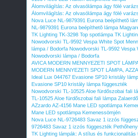
Álomvilágítás: Az olvasólámpa ágy fölé varáz
Álomvilágítás: Az olvasólámpa ágy fölé varáz
Nova Luce NL-9879391 Eurona beépíthetõ lá
NL-9879391 Eurona beépíthetõ lámpa Magyar
TK Lighting TK-3298 Top spotlámpa
TK Lighti
Nowodvorski TL-9592 Vespa White Spot Menn
lámpa / Bodorfa
Nowodvorski TL-9592 Vespa W
Nowodvorski lámpa / Bodorfa
AVICA MODERN MENNYEZETI SPOT LÁMPA,
MODERN MENNYEZETI SPOT LÁMPA, AZZA
Ideal Lux 044767 Evasione SP10 kristály lám
Evasione SP10 kristály lámpa függeszték
Nowodvorski TL-10525 Aloe fürdőszobai fali 
TL-10525 Aloe fürdőszobai fali lámpa Zalaerd
AZzardo AZ-4156 Mane LED spotlámpa Keme
Mane LED spotlámpa Kemenessömjén
Nova Luce NL-9726483 Savaz 1 izzós függes
9726483 Savaz 1 izzós függeszték Pethőheny
TK Lighting lámpák: A stílus és funkcionalitás