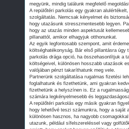
megyünk, mindig találunk megfelelő megoldás
A repülőtéri parkolás egy gyakran alulértékelt
szolgáltatás. Nemcsak kényelmet és biztonságo
hogy utazásunk stresszmentesebb legyen. Part
hogy az utazás minden aspektusát kellemeseb
pillanattól, amikor elhagyjuk otthonunkat.
Az egyik legfontosabb szempont, amit érdeme
költséghatékonyság. Bár első pillantásra úgy t
parkolás drága opció, ha összehasonlítjuk a t
költségeivel, különösen hosszabb utazások es
valójában pénzt takaríthatunk meg vele.
Partnerünk szolgáltatása rugalmas fizetési leh
foglalhatunk és fizethetünk, ami gyakran kedv
fizethetünk a helyszínen is. Ez a rugalmasság
számára legkényelmesebb és leggazdaságosa
A repülőtéri parkolás egy másik gyakran figye
hogy lehetővé teszi számunkra, hogy a saját 
különösen hasznos, ha nagyobb csomagokkal v
utazunk, például sífelszereléssel vagy golfüt