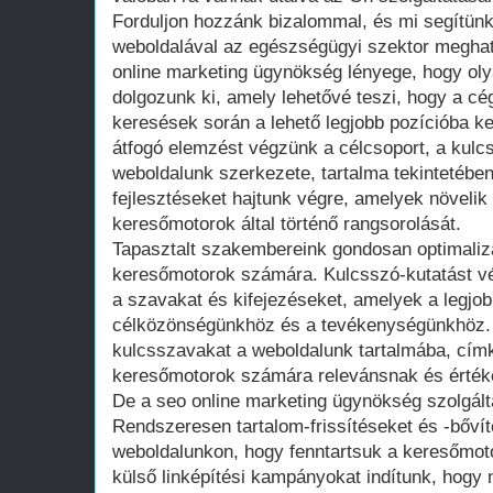
Forduljon hozzánk bizalommal, és mi segítün
weboldalával az egészségügyi szektor meghat
online marketing ügynökség lényege, hogy oly
dolgozunk ki, amely lehetővé teszi, hogy a cé
keresések során a lehető legjobb pozícióba k
átfogó elemzést végzünk a célcsoport, a kulc
weboldalunk szerkezete, tartalma tekintetében
fejlesztéseket hajtunk végre, amelyek növelik
keresőmotorok által történő rangsorolását.
Tapasztalt szakembereink gondosan optimalizá
keresőmotorok számára. Kulcsszó-kutatást vé
a szavakat és kifejezéseket, amelyek a legjob
célközönségünkhöz és a tevékenységünkhöz. 
kulcsszavakat a weboldalunk tartalmába, cím
keresőmotorok számára relevánsnak és érték
De a seo online marketing ügynökség szolgált
Rendszeresen tartalom-frissítéseket és -bőví
weboldalunkon, hogy fenntartsuk a keresőmoto
külső linképítési kampányokat indítunk, hogy 