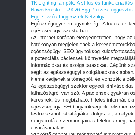
TK Lighting lámpák: A stílus és funkcionalitás
Nowodvorski TL-9026 Egg 7 izzós függeszték
Egg 7 izzós függeszték Kétvölgy
Egészségügyi seo ügynökség - A kulcs a siker
egészségügyi szektorban
Az internet korában elengedhetetlen, hogy az
hatékonyan megjelenjenek a keresőmotorokba
egészségügyi SEO ügynökség kulcsfontosságú
a potenciális páciensek könnyedén megtalálj
információkat és szolgáltatásokat. Cégünk sz
segít az egészségügyi szolgáltatóknak abban
kiemelkedjenek a tömegből, és vonzzák a cél
Az egészségügyi szektor egyedi kihívásokkal
láthatóságról van szó. A páciensek gyakran ö
keresnek, és megbízható, hiteles információk
egészségügyi SEO ügynökségünk felismeri eze
testre szabott stratégiákat dolgoz ki, amely
rangsorolási szempontjainak felelnek meg, ha
elvárásainak is.
Szakértő csapatunk mélyreható ismeretekkel 