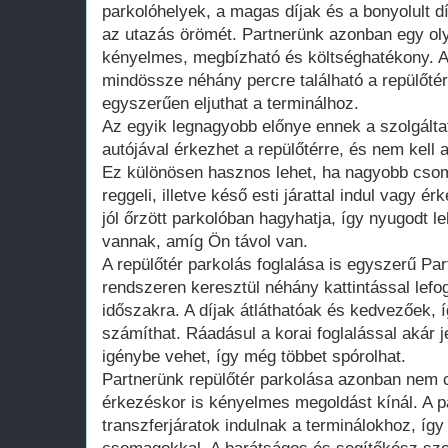
parkolóhelyek, a magas díjak és a bonyolult d
az utazás örömét. Partnerünk azonban egy ol
kényelmes, megbízható és költséghatékony. Az
mindössze néhány percre található a repülőtér
egyszerűen eljuthat a terminálhoz.
Az egyik legnagyobb előnye ennek a szolgálta
autójával érkezhet a repülőtérre, és nem kell
Ez különösen hasznos lehet, ha nagyobb csom
reggeli, illetve késő esti járattal indul vagy é
jól őrzött parkolóban hagyhatja, így nyugodt l
vannak, amíg Ön távol van.
A repülőtér parkolás foglalása is egyszerű Par
rendszeren keresztül néhány kattintással lefog
időszakra. A díjak átláthatóak és kedvezőek, 
számíthat. Ráadásul a korai foglalással akár
igénybe vehet, így még többet spórolhat.
Partnerünk repülőtér parkolása azonban nem 
érkezéskor is kényelmes megoldást kínál. A p
transzferjáratok indulnak a terminálokhoz, íg