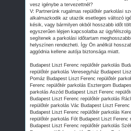
vesz igénybe a tervezettnél?
V: Partnerünk rugalmas repülőtér parkolási szo
alkalmazkodik az utazók esetleges változó igé
késik, vagy bármilyen okból hosszabb időt tölt 
egyszerűen lépjen kapcsolatba az ügyfélszolg
segítenek a parkolási időtartam meghosszabbí
helyszínen rendezheti. Így Ön anélkül hosszab
aggódnia kellene autója biztonsága miatt.
Budapest Liszt Ferenc repülőtér parkolás Bud
repülőtér parkolás Veresegyház Budapest Lisz
Pomáz Budapest Liszt Ferenc repülőtér parko
Ferenc repülőtér parkolás Esztergom Budapest
parkolás Aszód Budapest Liszt Ferenc repülő
Budapest Liszt Ferenc repülőtér parkolás Rá
repülőtér parkolás Vác Budapest Liszt Ferenc
Budapest Liszt Ferenc repülőtér parkolás Ker
repülőtér parkolás Fót Budapest Liszt Ferenc 
Budapest Liszt Ferenc repülőtér parkolás Szé