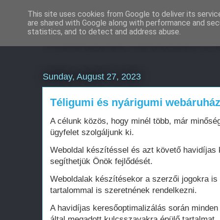
This site uses cookies from Google to deliver its servic
are shared with Google along with performance and secu
Weboldal készítés rö
statistics, and to detect and address abuse.
Sunday, August 27, 2023
Téligumi és nyárigumi webáruház
A célunk közös, hogy minél több, már minőség
ügyfelet szolgáljunk ki.
Weboldal készítéssel és azt követő havidíjas 
segíthetjük Önök fejlődését.
Weboldalak készítésekor a szerzői jogokra is
tartalommal is szeretnének rendelkezni.
A havidíjas keresőoptimalizálás során minden
által megadott kulcsszavakra épülő tartalmat, 