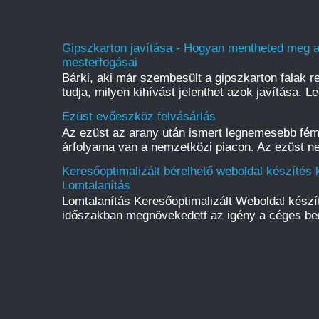
Gipszkarton javítása - Hogyan mentheted meg a f
mesterfogásai
Bárki, aki már szembesült a gipszkarton falak r
tudja, milyen kihívást jelenthet azok javítása. L
Ezüst evőeszköz felvásárlás
Az ezüst az arany után ismert legnemesebb fém
árfolyama van a nemzetközi piacon. Az ezüst ne
Keresőoptimalizált bérelhető weboldal készítés k
Lomtalanítás
Lomtalanítás Keresőoptimalizált Weboldal kész
időszakban megnövekedett az igény a céges be