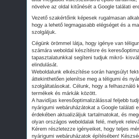
növelve az oldal kitűnését a Google találati 
Vezető szakértőink képesek rugalmasan alka
hogy a lehető legmagasabb elégséget és a mar
szolgáljuk.
Cégünk örömmel látja, hogy igénye van télig
számára weboldal készítésre és keresőoptima
tapasztalatunkkal segíteni tudjuk mikró- kisvá
elindulását.
Weboldalunk elkészítése során hangsúlyt fekte
áttekinthetően jelenítse meg a téligumi és ny
szolgáltatásokat. Célunk, hogy a felhasználó
termékek és márkák között.
A havidíjas keresőoptimalizálással feljebb tudj
nyárigumi webáruházátokat a Google találati
érdekében aktualizáljuk tartalmatokat, és meg
olyan országos weboldalak felé, melyek relev
Kérem részletezze igényeiket, hogy teljes mér
nyárigumi webáruházatok építésében! Készség