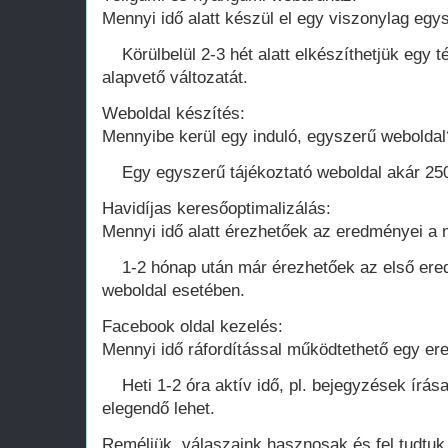
Mennyi idő alatt készül el egy viszonylag eg
Körülbelül 2-3 hét alatt elkészíthetjük egy 
alapvető változatát.
Weboldal készítés:
Mennyibe kerül egy induló, egyszerű weboldal
Egy egyszerű tájékoztató weboldal akár 250.0
Havidíjas keresőoptimalizálás:
Mennyi idő alatt érezhetőek az eredményei a
1-2 hónap után már érezhetőek az első ered
weboldal esetében.
Facebook oldal kezelés:
Mennyi idő ráfordítással működtethető egy e
Heti 1-2 óra aktív idő, pl. bejegyzések írá
elegendő lehet.
Reméljük, válaszaink hasznosak és fel tudtuk 