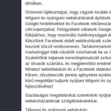
témában.
Örömmel tájékoztatjuk, hogy cégünk további s
téligumi és nyárigumi webáruházatok építését
Google hirdetésekkel és Facebook reklámozáss
célcsoportjaikat. Felügyeletet vállalunk Goog
fiókjaikhoz, hogy maximális hatékonysággal ér
Készítünk Facebook oldalt webáruházaik szám
teszünk közzé rendszeresen. Tartalommarket
marketinggel több vásárlót vonzhatnak be az o
Szakértőink képesek keresőoptimalizált szöve
az olvasók számára, és megjelenítést eredm
Mindezt weboldalukon és a Facebook oldaluko
Kérem, részletezzék pontos igényeiket ezekkel
körű megoldást tudjunk nyújtani téligumi és 
fejlesztéséhez!
Gazdaságos megoldásokat szeretnénk nyújtani
webáruházatoknak szolgáltatásainkkal.
Téligumi és nyárigumi webáruház: