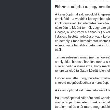
Először is: mit jelent az, hogy keresőo
A keresőoptimalizált weboldal kifejez
érdeklődők, a vásárlók könnyebben ráta
konkurenseket. Az internetes vásárlók
nézelődni a kívánt termék vagy szolgál
Google, a Bing vagy a Yahoo is.) A ker
listában: fizetett hirdetéssel vagy k
és semelyik más keresőmotor üzemeltet
előrébb vagy hátrébb a tartalmakat. Eg
talál.
Természetesen vannak (nem is kevés) 
amelyekkel biztosabbak lehetünk a s
sikerét pedig alátámasztja, hogy megb
rendre az első találatok között jelenn
Függetlenül attól, hogy bérelhető webo
sikereid megnöveléséhez a keresőoptim
A keresőoptimalizált bérelhető webolda
Ha keresőoptimalizált bérelhető webold
meg a project kezdetén. Ezek az oldal
tartalommal és akár már a megrendelés