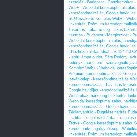
szerelés - Budapest - Ganzkertváros 
Web+ - Weboldal keresőoptimalizálás, 
keresőoptimalizálás, Google havidíjas
SEO Szakértő Komplex Web+ - Weboldal
linképítés, Prémium keresőoptimalizál
Takarítás - takarító cég - lakás takarít
tisztítás - Budapest - Margitsziget - 
Weboldal keresőoptimalizálás, havidíj
keresőoptimalizálás, Google havidíjas
- Házhozszállítás
Ideal Lux 134840 CA
kültéri lámpa outlet.
Sára Redőny javítá
redőnyzsinór csere - szúnyogháló javí
Komplex Web+ - Weboldal keresőoptimal
Prémium keresőoptimalizálás, Google 
István-telep - Keresőoptimalizálás W
keresőoptimalizálás, havidíjas keresőo
Google havidíjas keresőoptimalizálás
Webáruház marketing Linképítés Linké
Weboldal keresőoptimalizálás, havidíj
keresőoptimalizálás, Google havidíjas
Téglagyárdűlő - Duguláselhárítás Budap
tisztitas - dugulás elhárítás - dugulás 
Tettye - Google keresőoptimalizálás 
keresőmarketing ügynökség - Weboldal 
linképítés, Prémium keresőoptimalizál