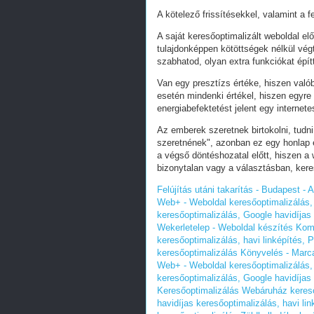
A kötelező frissítésekkel, valamint a 
A saját keresőoptimalizált weboldal e
tulajdonképpen kötöttségek nélkül vég
szabhatod, olyan extra funkciókat épít
Van egy presztízs értéke, hiszen valób
esetén mindenki értékel, hiszen egyre
energiabefektetést jelent egy internete
Az emberek szeretnek birtokolni, tudn
szeretnének", azonban ez egy honlap e
a végső döntéshozatal előtt, hiszen a w
bizonytalan vagy a választásban, ker
Felújítás utáni takarítás - Budapest 
Web+ - Weboldal keresőoptimalizálás, 
keresőoptimalizálás, Google havidíjas
Wekerletelep - Weboldal készítés Kom
keresőoptimalizálás, havi linképítés,
keresőoptimalizálás
Könyvelés - Marca
Web+ - Weboldal keresőoptimalizálás, 
keresőoptimalizálás, Google havidíjas
Keresőoptimalizálás Webáruház keres
havidíjas keresőoptimalizálás, havi li