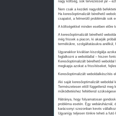
nagy költség, sok tervezéssel jár – ez
Nem csak a kezdeti nagyobb befekteté
Ha keresőoptimalizált bérelhető webold
csapatot, a felmerülő problémák sok e
A költségekkel minden esetben előre tu
A keresőoptimalizált bérelhető webold
még frissek a piacon, ki akarják próbá
termékükre, szolgáltatásukra anélkül,
Ugyanakkor kiválóan kiszolgálja azoka
foglalkozni a weboldallal – hiszen fon
Keresőoptimalizált bérelhető weboldal 
megkapja azokat a frissítéseket, fejl
Keresőoptimalizált weboldalkészítés e
Aki saját keresőoptimalizált weboldal k
Természetesen ettől függetlenül meg k
működtetéshez feltétlenül szükségesek
Hátránya, hogy folyamatosan gondoskodn
probléma esetén. Egy webáruháznál, d
karácsonyi szezonban kevés vállalkoz
Ugyanígy teljesen tönkre teheti a futó