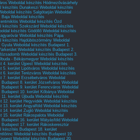
áros
Weboldal készítés Hódmezővásárhely
l készítés Dunakeszi
Weboldal készítés
Weboldal készítés Salgótarján
Weboldal
s Baja
Weboldal készítés
zentmiklós
Weboldal készítés Ózd
l készítés Szekszárd
Weboldal készítés
oldal készítés Gödöllő
Weboldal készítés
agyaróvár
Weboldal készítés Pápa
l készítés Hajdúböszörmény
Weboldal
s Gyula
Weboldal készítés Budapest 1.
Várkerület
Weboldal készítés Budapest 2.
 Rózsadomb
Weboldal készítés Budapest 3.
 Óbuda - Békásmegyer
Weboldal készítés
 4. kerület Újpest
Weboldal készítés
 5. kerület Lipótváros
Weboldal készítés
 6. kerület Terézváros
Weboldal készítés
 7. kerület Erzsébetváros
Weboldal
 Budapest 8. kerület Józsefváros
Weboldal
 Budapest 9. kerület Ferencváros
Weboldal
s Budapest 10. kerület Kőbánya
Weboldal
 11. kerület Újbuda
Weboldal készítés
t 12. kerület Hegyvidék
Weboldal készítés
 13. kerület Angyalföld
Weboldal készítés
 14. kerület Zugló
Weboldal készítés
 15. kerület Rákospalota
Weboldal
 Budapest 16. kerület Mátyásföld
Weboldal
 Budapest 17. kerület Rákoskeresztúr
 készítés Budapest 18. kerület
tlőrinc
Weboldal készítés Budapest 19.
Kispest
Weboldal készítés Budapest 20.