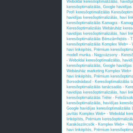
Weboldal keresőoptimalizálás, havidíj
keresőoptimalizálás, Google havidíjas
Profi keresőoptimalizálás Keresőopti
havidíjas keresőoptimalizálás, havi li
keresőoptimalizálás
Kamagra - Kamagra
Keresőoptimalizálás Webáruház keres
havidíjas keresőoptimalizálás, havi li
keresőoptimalizálás
Bérszámfejtés - 
keresőoptimalizálás Komplex Web+ - We
havi linképítés, Prémium keresőoptima
modell munka - Nagyvázsony - Kereső
- Weboldal keresőoptimalizálás, havidí
keresőoptimalizálás, Google havidíjas
Webáruház marketing Komplex Web+ - W
havi linképítés, Prémium keresőoptima
Borsodnádasd - Keresőoptimalizálás
keresőoptimalizálás tanácsadás - Kere
havidíjas keresőoptimalizálás, havi li
keresőoptimalizálás
Tréler - Felsőzso
keresőoptimalizálás, havidíjas keresőo
Google havidíjas keresőoptimalizálás
javítás Komplex Web+ - Weboldal keres
linképítés, Prémium keresőoptimalizál
Karakószörcsök - Komplex Web+ - Webo
havi linképítés, Prémium keresőoptima