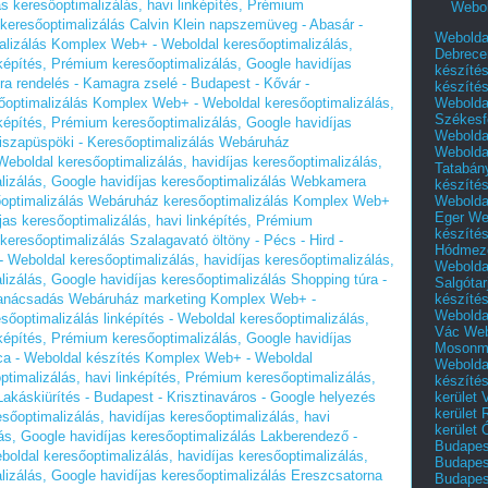
as keresőoptimalizálás, havi linképítés, Prémium
Webol
 keresőoptimalizálás
Calvin Klein napszemüveg - Abasár -
Webolda
malizálás Komplex Web+ - Weboldal keresőoptimalizálás,
Debrece
nképítés, Prémium keresőoptimalizálás, Google havidíjas
készíté
 rendelés - Kamagra zselé - Budapest - Kővár -
készíté
Webolda
őoptimalizálás Komplex Web+ - Weboldal keresőoptimalizálás,
Székesf
nképítés, Prémium keresőoptimalizálás, Google havidíjas
Webolda
Tiszapüspöki - Keresőoptimalizálás Webáruház
Webolda
boldal keresőoptimalizálás, havidíjas keresőoptimalizálás,
Tatabán
lizálás, Google havidíjas keresőoptimalizálás
Webkamera
készíté
Webolda
optimalizálás Webáruház keresőoptimalizálás Komplex Web+
Eger
We
jas keresőoptimalizálás, havi linképítés, Prémium
készíté
 keresőoptimalizálás
Szalagavató öltöny - Pécs - Hird -
Hódmező
eboldal keresőoptimalizálás, havidíjas keresőoptimalizálás,
Webolda
lizálás, Google havidíjas keresőoptimalizálás
Shopping túra -
Salgótar
készíté
 tanácsadás Webáruház marketing Komplex Web+ -
Webolda
sőoptimalizálás linképítés - Weboldal keresőoptimalizálás,
Vác
Web
nképítés, Prémium keresőoptimalizálás, Google havidíjas
Mosonm
lca - Weboldal készítés Komplex Web+ - Weboldal
Webolda
ptimalizálás, havi linképítés, Prémium keresőoptimalizálás,
készíté
kerület 
Lakáskiürítés - Budapest - Krisztinaváros - Google helyezés
kerület
őoptimalizálás, havidíjas keresőoptimalizálás, havi
kerület
ás, Google havidíjas keresőoptimalizálás
Lakberendező -
Budapest
ldal keresőoptimalizálás, havidíjas keresőoptimalizálás,
Budapest
lizálás, Google havidíjas keresőoptimalizálás
Ereszcsatorna
Budapest