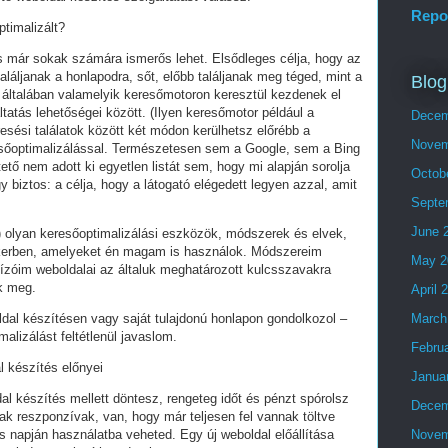
Repo
ptimalizált?
és már sokak számára ismerős lehet. Elsődleges célja, hogy az
láljanak a honlapodra, sőt, előbb találjanak meg téged, mint a
Blog
 általában valamelyik keresőmotoron keresztül kezdenek el
tatás lehetőségei között. (Ilyen keresőmotor például a
Decem
esési találatok között két módon kerülhetsz előrébb a
Novem
eresőoptimalizálással. Természetesen sem a Google, sem a Bing
ő nem adott ki egyetlen listát sem, hogy mi alapján sorolja
Octob
y biztos: a célja, hogy a látogató elégedett legyen azzal, amit
Septe
June 
olyan keresőoptimalizálási eszközök, módszerek és elvek,
ikerben, amelyeket én magam is használok. Módszereim
May 2
ízóim weboldalai az általuk meghatározott kulcsszavakra
ek meg.
April 
ldal készítésen vagy saját tulajdonú honlapon gondolkozol –
March
alizálást feltétlenül javaslom.
Febru
l készítés előnyei
Janua
al készítés mellett döntesz, rengeteg időt és pénzt spórolsz
Decem
ak reszponzívak, van, hogy már teljesen fel vannak töltve
 napján használatba veheted. Egy új weboldal előállítása
Novem