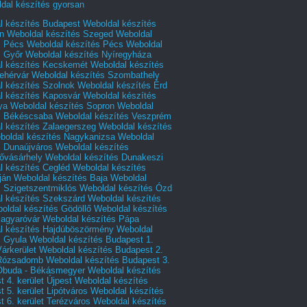
dal készítés gyorsan
l készítés Budapest
Weboldal készítés
n
Weboldal készítés Szeged
Weboldal
s Pécs
Weboldal készítés Pécs
Weboldal
s Győr
Weboldal készítés Nyíregyháza
l készítés Kecskemét
Weboldal készítés
ehérvár
Weboldal készítés Szombathely
l készítés Szolnok
Weboldal készítés Érd
l készítés Kaposvár
Weboldal készítés
ya
Weboldal készítés Sopron
Weboldal
s Békéscsaba
Weboldal készítés Veszprém
l készítés Zalaegerszeg
Weboldal készítés
boldal készítés Nagykanizsa
Weboldal
s Dunaújváros
Weboldal készítés
vásárhely
Weboldal készítés Dunakeszi
l készítés Cegléd
Weboldal készítés
ján
Weboldal készítés Baja
Weboldal
s Szigetszentmiklós
Weboldal készítés Ózd
l készítés Szekszárd
Weboldal készítés
oldal készítés Gödöllő
Weboldal készítés
agyaróvár
Weboldal készítés Pápa
l készítés Hajdúböszörmény
Weboldal
s Gyula
Weboldal készítés Budapest 1.
Várkerület
Weboldal készítés Budapest 2.
 Rózsadomb
Weboldal készítés Budapest 3.
 Óbuda - Békásmegyer
Weboldal készítés
 4. kerület Újpest
Weboldal készítés
 5. kerület Lipótváros
Weboldal készítés
 6. kerület Terézváros
Weboldal készítés