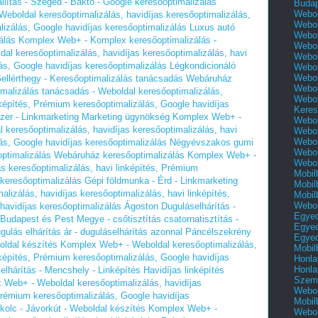
állítás - Szeged - Baktó - Google keresőoptimalizálás
Buda
Webol
eboldal keresőoptimalizálás, havidíjas keresőoptimalizálás,
Webol
lizálás, Google havidíjas keresőoptimalizálás
Luxus autó
Webol
izálás Komplex Web+ - Komplex keresőoptimalizálás -
Webol
dal keresőoptimalizálás, havidíjas keresőoptimalizálás, havi
Webol
ás, Google havidíjas keresőoptimalizálás
Légkondicionáló
Webol
Webol
 Gellérthegy - Keresőoptimalizálás tanácsadás Webáruház
Webol
alizálás tanácsadás - Weboldal keresőoptimalizálás,
Webol
nképítés, Prémium keresőoptimalizálás, Google havidíjas
Keres
zer - Linkmarketing Marketing ügynökség Komplex Web+ -
Webol
keresőoptimalizálás, havidíjas keresőoptimalizálás, havi
Webol
Webol
ás, Google havidíjas keresőoptimalizálás
Négyévszakos gumi
Webol
optimalizálás Webáruház keresőoptimalizálás Komplex Web+ -
Webol
as keresőoptimalizálás, havi linképítés, Prémium
Mobil
 keresőoptimalizálás
Gépi földmunka - Érd - Linkmarketing
Mobil
izálás, havidíjas keresőoptimalizálás, havi linképítés,
Mobil
Webol
havidíjas keresőoptimalizálás
Ágoston Duguláselhárítás -
Egyed
 Budapest és Pest Megye - csőtisztítás csatornatisztítás -
Egyed
dugulás elhárítás ár - duguláselhárítás azonnal
Páncélszekrény
Egyed
boldal készítés Komplex Web+ - Weboldal keresőoptimalizálás,
Mobil
nképítés, Prémium keresőoptimalizálás, Google havidíjas
Honla
Honla
lhárítás - Mencshely - Linképítés Havidíjas linképítés
Szemé
 Web+ - Weboldal keresőoptimalizálás, havidíjas
Webol
 Prémium keresőoptimalizálás, Google havidíjas
Mobil
kolc - Jávorkút - Weboldal készítés Komplex Web+ -
Webol