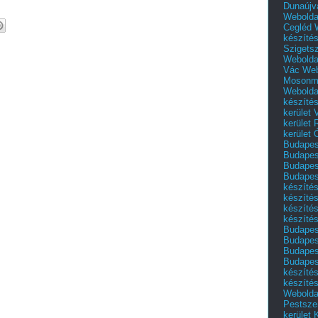
Dunaújv
Webolda
Cegléd
készíté
Szigets
Webolda
Vác
Web
Mosonm
Webolda
készíté
kerület 
kerület
kerület
Budapest
Budapest
Budapest
Budapest
készítés
készítés
készíté
készítés
Budapes
Budapest
Budapest
Budapest
készítés
készítés
Weboldal
Pestszen
kerület 