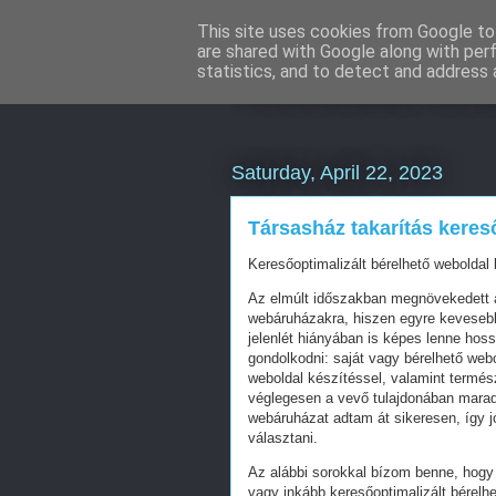
This site uses cookies from Google to 
are shared with Google along with per
Weboldal kész
statistics, and to detect and address 
Saturday, April 22, 2023
Társasház takarítás keres
Keresőoptimalizált bérelhető weboldal 
Az elmúlt időszakban megnövekedett a
webáruházakra, hiszen egyre kevesebb 
jelenlét hiányában is képes lenne hos
gondolkodni: saját vagy bérelhető web
weboldal készítéssel, valamint termés
véglegesen a vevő tulajdonában mara
webáruházat adtam át sikeresen, így j
választani.
Az alábbi sorokkal bízom benne, hogy 
vagy inkább keresőoptimalizált bérelhe