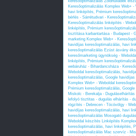
keresőoptimalizálás
Zöldhulladék elsz
Keresőoptimalizálás Komplex Web+ - W
havi linképítés, Prémium keresőoptima
bérlés - Sárrétudvari - Keresőoptimal
Keresőoptimalizálás linképítés - Webol
linképítés, Prémium keresőoptimalizál
tisztítása karbantartása - Budapest -
marketing Komplex Web+ - Keresőoptim
havidíjas keresőoptimalizálás, havi li
keresőoptimalizálás
Ezüst ásvány éks
keresőmarketing ügynökség - Weboldal 
linképítés, Prémium keresőoptimalizál
webáruház - Bihardancsháza - Kereső
Weboldal keresőoptimalizálás, havidíj
keresőoptimalizálás, Google havidíjas
Komplex Web+ - Weboldal keresőoptimal
Prémium keresőoptimalizálás, Google 
Miskolc - Berekalja - Duguláselhárítás
lefolyó tisztitas - dugulás elhárítás - 
rögzítés - Debrecen - Tócóvölgy - We
havidíjas keresőoptimalizálás, havi li
keresőoptimalizálás
Mosogató duguláse
Weboldal készítés Linképítés Komplex
keresőoptimalizálás, havi linképítés,
keresőoptimalizálás
Mac szervíz - Mis