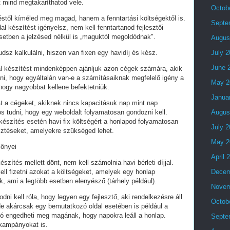
t mind megtakaríthatod vele.
Octob
stől kíméled meg magad, hanem a fenntartási költségektől is.
Septe
al készítést igényelsz, nem kell fenntartanod fejlesztői
setben a jelzésed nélkül is „maguktól megoldódnak".
Augus
dsz kalkulálni, hiszen van fixen egy havidíj és kész.
July 
June 
al készítést mindenképpen ajánljuk azon cégek számára, akik
lni, hogy egyáltalán van-e a számításaiknak megfelelő igény a
May 2
 hogy nagyobbat kellene befektetniük.
Janua
t a cégeket, akiknek nincs kapacitásuk nap mint nap
tos tudni, hogy egy weboldalt folyamatosan gondozni kell.
Augus
készítés esetén havi fix költségért a honlapod folyamatosan
July 
esztéseket, amelyekre szükséged lehet.
May 2
lőnyei
April 
észítés mellett dönt, nem kell számolnia havi bérleti díjjal.
ell fizetni azokat a költségeket, amelyek egy honlap
Decem
, ami a legtöbb esetben elenyésző (tárhely például).
Novem
i kell róla, hogy legyen egy fejlesztő, aki rendelkezésre áll
Octob
e akárcsak egy bemutatkozó oldal esetében is például a
ó engedheti meg magának, hogy napokra leáll a honlap.
Septe
 kampányokat is.