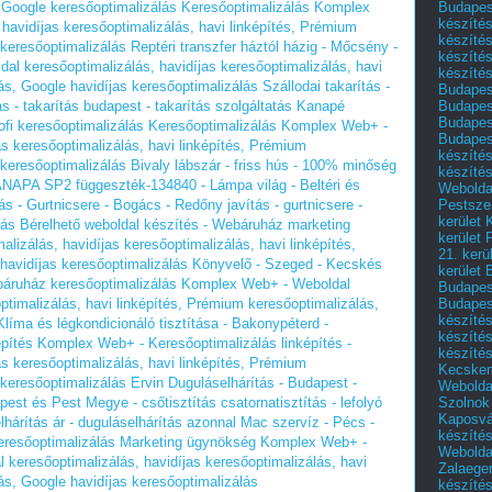
Budapest
- Google keresőoptimalizálás Keresőoptimalizálás Komplex
készítés
havidíjas keresőoptimalizálás, havi linképítés, Prémium
készítés
 keresőoptimalizálás
Reptéri transzfer háztól házig - Mőcsény -
készíté
 keresőoptimalizálás, havidíjas keresőoptimalizálás, havi
készítés
ás, Google havidíjas keresőoptimalizálás
Szállodai takarítás -
Budapes
Budapest
ás - takarítás budapest - takarítás szolgáltatás
Kanapé
Budapest
Profi keresőoptimalizálás Keresőoptimalizálás Komplex Web+ -
Budapest
as keresőoptimalizálás, havi linképítés, Prémium
készítés
 keresőoptimalizálás
Bivaly lábszár - friss hús - 100% minőség
készítés
NAPA SP2 függeszték-134840 - Lámpa világ - Beltéri és
Weboldal
Pestszen
s - Gurtnicsere - Bogács - Redőny javítás - gurtnicsere -
kerület 
tás
Bérelhető weboldal készítés - Webáruház marketing
kerület 
izálás, havidíjas keresőoptimalizálás, havi linképítés,
21. kerü
havidíjas keresőoptimalizálás
Könyvelő - Szeged - Kecskés
kerület 
ebáruház keresőoptimalizálás Komplex Web+ - Weboldal
Budapest
Budapes
ptimalizálás, havi linképítés, Prémium keresőoptimalizálás,
készíté
Klíma és légkondicionáló tisztítása - Bakonypéterd -
készíté
pítés Komplex Web+ - Keresőoptimalizálás linképítés -
készíté
as keresőoptimalizálás, havi linképítés, Prémium
Kecske
 keresőoptimalizálás
Ervin Duguláselhárítás - Budapest -
Webolda
Szolnok
est és Pest Megye - csőtisztítás csatornatisztítás - lefolyó
Kaposvá
elhárítás ár - duguláselhárítás azonnal
Mac szervíz - Pécs -
készíté
Keresőoptimalizálás Marketing ügynökség Komplex Web+ -
Webolda
keresőoptimalizálás, havidíjas keresőoptimalizálás, havi
Zalaege
ás, Google havidíjas keresőoptimalizálás
készíté