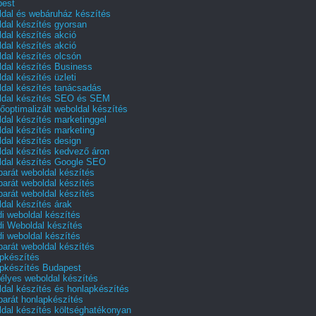
pest
dal és webáruház készítés
dal készítés gyorsan
dal készítés akció
dal készítés akció
dal készítés olcsón
dal készítés Business
dal készítés üzleti
dal készítés tanácsadás
dal készítés SEO és SEM
őoptimalizált weboldal készítés
dal készítés marketinggel
dal készítés marketing
dal készítés design
dal készítés kedvező áron
dal készítés Google SEO
barát weboldal készítés
barát weboldal készítés
barát weboldal készítés
dal készítés árak
i weboldal készítés
i Weboldal készítés
i weboldal készítés
barát weboldal készítés
pkészítés
pkészítés Budapest
lyes weboldal készítés
dal készítés és honlapkészítés
barát honlapkészítés
dal készítés költséghatékonyan