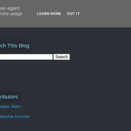
user-agent
erate usage
LEARN MORE
GOT IT
ch This Blog
ributors
mplex Web+
báruház készítés