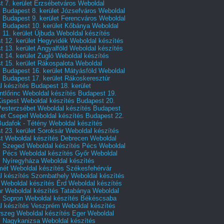
 7. kerület Erzsébetváros
Weboldal
 Budapest 8. kerület Józsefváros
Weboldal
 Budapest 9. kerület Ferencváros
Weboldal
s Budapest 10. kerület Kőbánya
Weboldal
 11. kerület Újbuda
Weboldal készítés
t 12. kerület Hegyvidék
Weboldal készítés
 13. kerület Angyalföld
Weboldal készítés
 14. kerület Zugló
Weboldal készítés
 15. kerület Rákospalota
Weboldal
 Budapest 16. kerület Mátyásföld
Weboldal
 Budapest 17. kerület Rákoskeresztúr
 készítés Budapest 18. kerület
tlőrinc
Weboldal készítés Budapest 19.
Kispest
Weboldal készítés Budapest 20.
Pesterzsébet
Weboldal készítés Budapest
let Csepel
Weboldal készítés Budapest 22.
Budafok - Tétény
Weboldal készítés
 23. kerület Soroksár
Weboldal készítés
t
Weboldal készítés Debrecen
Weboldal
s Szeged
Weboldal készítés Pécs
Weboldal
s Pécs
Weboldal készítés Győr
Weboldal
s Nyíregyháza
Weboldal készítés
mét
Weboldal készítés Székesfehérvár
l készítés Szombathely
Weboldal készítés
Weboldal készítés Érd
Weboldal készítés
r
Weboldal készítés Tatabánya
Weboldal
s Sopron
Weboldal készítés Békéscsaba
l készítés Veszprém
Weboldal készítés
rszeg
Weboldal készítés Eger
Weboldal
s Nagykanizsa
Weboldal készítés