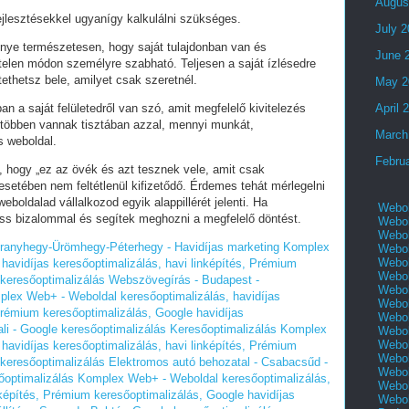
Augus
fejlesztésekkel ugyanígy kalkulálni szükséges.
July 
lőnye természetesen, hogy saját tulajdonban van és
June 
telen módon személyre szabható. Teljesen a saját ízlésedre
tethetsz bele, amilyet csak szeretnél.
May 2
an a saját felületedről van szó, amit megfelelő kivitelezés
April 
 többen vannak tisztában azzal, mennyi munkát,
March
s weboldal.
Febru
i, hogy „ez az övék és azt tesznek vele, amit csak
setében nem feltétlenül kifizetődő. Érdemes tehát mérlegelni
eboldalad vállalkozod egyik alappillérét jelenti. Ha
Webol
ess bizalommal és segítek meghozni a megfelelő döntést.
Webol
Webol
- Aranyhegy-Ürömhegy-Péterhegy - Havidíjas marketing Komplex
Webol
Webol
havidíjas keresőoptimalizálás, havi linképítés, Prémium
Webol
 keresőoptimalizálás
Webszövegírás - Budapest -
Webol
plex Web+ - Weboldal keresőoptimalizálás, havidíjas
Webol
 Prémium keresőoptimalizálás, Google havidíjas
Webol
li - Google keresőoptimalizálás Keresőoptimalizálás Komplex
Webol
Webol
havidíjas keresőoptimalizálás, havi linképítés, Prémium
Webol
 keresőoptimalizálás
Elektromos autó behozatal - Csabacsűd -
Webol
őoptimalizálás Komplex Web+ - Weboldal keresőoptimalizálás,
Webol
nképítés, Prémium keresőoptimalizálás, Google havidíjas
Webol