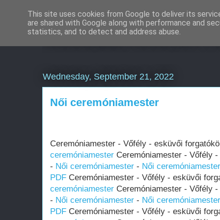
This site uses cookies from Google to deliver its servic
are shared with Google along with performance and secu
Weboldal készítés rö
statistics, and to detect and address abuse.
Wednesday, September 21, 2022
Női ceremóniamester
Ceremóniamester - Vőfély - esküvői forgatók
ceremóniamester
Ceremóniamester - Vőfély - 
-
Női ceremóniamester
-
Női ceremóniameste
PDF
Ceremóniamester - Vőfély - esküvői forg
ceremóniamester
Ceremóniamester - Vőfély - 
-
Női ceremóniamester
-
Női ceremóniameste
PDF
Ceremóniamester - Vőfély - esküvői forg