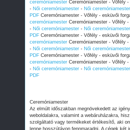
ceremóniamester
Ceremóniamester - Vőfély - 
-
Női ceremóniamester
-
Női ceremóniameste
PDF
Ceremóniamester - Vőfély - esküvői forg
ceremóniamester
Ceremóniamester - Vőfély - 
-
Női ceremóniamester
-
Női ceremóniameste
PDF
Ceremóniamester - Vőfély - esküvői forg
ceremóniamester
Ceremóniamester - Vőfély - 
-
Női ceremóniamester
-
Női ceremóniameste
PDF
Ceremóniamester - Vőfély - esküvői forg
ceremóniamester
Ceremóniamester - Vőfély - 
-
Női ceremóniamester
-
Női ceremóniameste
PDF
Ceremóniamester
Az elmúlt időszakban megnövekedett az igén
weboldalakra, valamint a webáruházakra, his
szolgáltató vagy termékeket értékesítő, aki on
lenne hosszútávon fennmaradni. A cégek két i