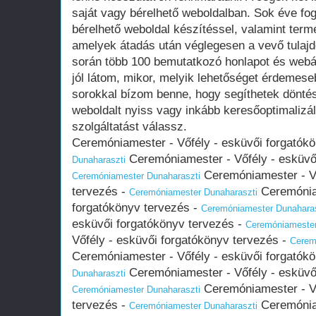
saját vagy bérelhető weboldalban. Sok éve fo
bérelhető weboldal készítéssel, valamint term
amelyek átadás után véglegesen a vevő tula
során több 100 bemutatkozó honlapot és webá
jól látom, mikor, melyik lehetőséget érdemese
sorokkal bízom benne, hogy segíthetek döntés
weboldalt nyiss vagy inkább keresőoptimalizál
szolgáltatást válassz.
Ceremóniamester - Vőfély - esküvői forgatók
Ceremóniamester - Vőfély - esküvői
Dunaharaszti
Ceremóniamester - Vő
Ceremóniamester Dunaharaszti
tervezés -
Ceremóniam
Ceremóniamester Dunaharaszti
forgatókönyv tervezés -
Ceremóniamester Dunaharas
esküvői forgatókönyv tervezés -
Ceremóniamester
Vőfély - esküvői forgatókönyv tervezés -
Cerem
Ceremóniamester - Vőfély - esküvői forgatók
Ceremóniamester - Vőfély - esküvői
Dunaharaszti
Ceremóniamester - Vő
Ceremóniamester Dunaharaszti
tervezés -
Ceremóniam
Ceremóniamester Dunaharaszti