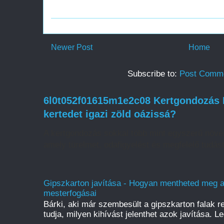
Newer Post
Home
Subscribe to:
Post Comme
6l0t052f01615m1e2c08 Kertgondozás H
kertedet igazi zöld oázissá?
A kertgondozás sokkal több mint egyszerű növé
amely türelmet, odafigyelést és megfelelő tudást
Gipszkarton javítása - Hogyan mentheted meg a f
mesterfogásai
Bárki, aki már szembesült a gipszkarton falak r
tudja, milyen kihívást jelenthet azok javítása. L