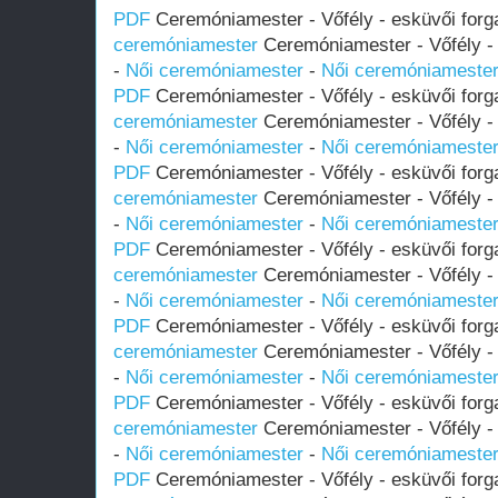
PDF
Ceremóniamester - Vőfély - esküvői forg
ceremóniamester
Ceremóniamester - Vőfély - 
-
Női ceremóniamester
-
Női ceremóniameste
PDF
Ceremóniamester - Vőfély - esküvői forg
ceremóniamester
Ceremóniamester - Vőfély - 
-
Női ceremóniamester
-
Női ceremóniameste
PDF
Ceremóniamester - Vőfély - esküvői forg
ceremóniamester
Ceremóniamester - Vőfély - 
-
Női ceremóniamester
-
Női ceremóniameste
PDF
Ceremóniamester - Vőfély - esküvői forg
ceremóniamester
Ceremóniamester - Vőfély - 
-
Női ceremóniamester
-
Női ceremóniameste
PDF
Ceremóniamester - Vőfély - esküvői forg
ceremóniamester
Ceremóniamester - Vőfély - 
-
Női ceremóniamester
-
Női ceremóniameste
PDF
Ceremóniamester - Vőfély - esküvői forg
ceremóniamester
Ceremóniamester - Vőfély - 
-
Női ceremóniamester
-
Női ceremóniameste
PDF
Ceremóniamester - Vőfély - esküvői forg