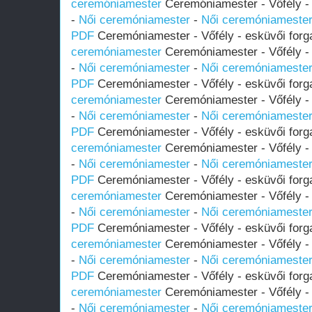
ceremóniamester
Ceremóniamester - Vőfély - 
-
Női ceremóniamester
-
Női ceremóniameste
PDF
Ceremóniamester - Vőfély - esküvői forg
ceremóniamester
Ceremóniamester - Vőfély - 
-
Női ceremóniamester
-
Női ceremóniameste
PDF
Ceremóniamester - Vőfély - esküvői forg
ceremóniamester
Ceremóniamester - Vőfély - 
-
Női ceremóniamester
-
Női ceremóniameste
PDF
Ceremóniamester - Vőfély - esküvői forg
ceremóniamester
Ceremóniamester - Vőfély - 
-
Női ceremóniamester
-
Női ceremóniameste
PDF
Ceremóniamester - Vőfély - esküvői forg
ceremóniamester
Ceremóniamester - Vőfély - 
-
Női ceremóniamester
-
Női ceremóniameste
PDF
Ceremóniamester - Vőfély - esküvői forg
ceremóniamester
Ceremóniamester - Vőfély - 
-
Női ceremóniamester
-
Női ceremóniameste
PDF
Ceremóniamester - Vőfély - esküvői forg
ceremóniamester
Ceremóniamester - Vőfély - 
-
Női ceremóniamester
-
Női ceremóniameste