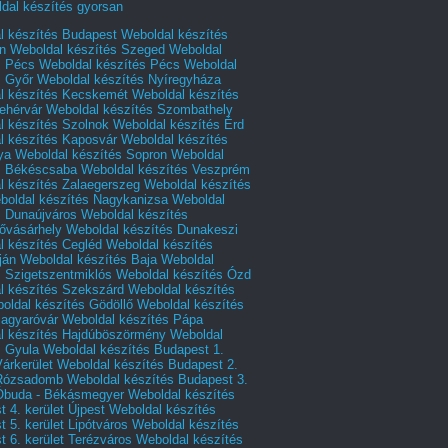
dal készítés gyorsan
l készítés Budapest
Weboldal készítés
n
Weboldal készítés Szeged
Weboldal
s Pécs
Weboldal készítés Pécs
Weboldal
s Győr
Weboldal készítés Nyíregyháza
l készítés Kecskemét
Weboldal készítés
ehérvár
Weboldal készítés Szombathely
l készítés Szolnok
Weboldal készítés Érd
l készítés Kaposvár
Weboldal készítés
ya
Weboldal készítés Sopron
Weboldal
s Békéscsaba
Weboldal készítés Veszprém
l készítés Zalaegerszeg
Weboldal készítés
boldal készítés Nagykanizsa
Weboldal
s Dunaújváros
Weboldal készítés
vásárhely
Weboldal készítés Dunakeszi
l készítés Cegléd
Weboldal készítés
ján
Weboldal készítés Baja
Weboldal
s Szigetszentmiklós
Weboldal készítés Ózd
l készítés Szekszárd
Weboldal készítés
oldal készítés Gödöllő
Weboldal készítés
agyaróvár
Weboldal készítés Pápa
l készítés Hajdúböszörmény
Weboldal
s Gyula
Weboldal készítés Budapest 1.
Várkerület
Weboldal készítés Budapest 2.
 Rózsadomb
Weboldal készítés Budapest 3.
 Óbuda - Békásmegyer
Weboldal készítés
 4. kerület Újpest
Weboldal készítés
 5. kerület Lipótváros
Weboldal készítés
 6. kerület Terézváros
Weboldal készítés