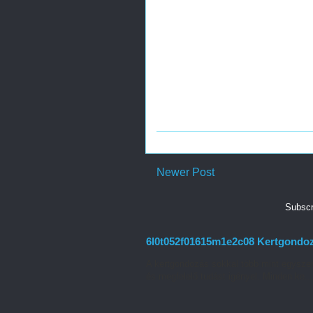
Newer Post
Subscr
6l0t052f01615m1e2c08 Kertgondozás
A kertgondozás sokkal több mint egyszer
és megfelelő tudást igényel. Minden ke...