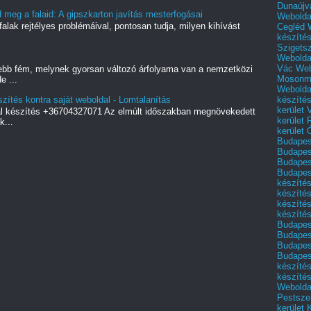
Dunaújv
meg a falaid: A gipszkarton javítás mesterfogásai
Webolda
alak rejtélyes problémáival, pontosan tudja, milyen kihívást
Cegléd
készíté
Szigets
Webolda
Vác
Web
ebb fém, melynek gyorsan változó árfolyama van a nemzetközi
Mosonm
e ...
Webolda
készíté
szítés kontra saját weboldal - Lomtalanítás
kerület 
al készítés +36704327071 Az elmúlt időszakban megnövekedett
kerület
k...
kerület
Budapest
Budapest
Budapest
Budapest
készítés
készítés
készíté
készítés
Budapes
Budapest
Budapest
Budapest
készítés
készítés
Weboldal
Pestszen
kerület 