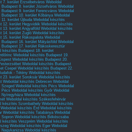
 7. kerület Erzsébetváros
Weboldal
 Budapest 8. kerület Józsefváros
Weboldal
 Budapest 9. kerület Ferencváros
Weboldal
s Budapest 10. kerület Kőbánya
Weboldal
 11. kerület Újbuda
Weboldal készítés
t 12. kerület Hegyvidék
Weboldal készítés
 13. kerület Angyalföld
Weboldal készítés
 14. kerület Zugló
Weboldal készítés
 15. kerület Rákospalota
Weboldal
 Budapest 16. kerület Mátyásföld
Weboldal
 Budapest 17. kerület Rákoskeresztúr
 készítés Budapest 18. kerület
tlőrinc
Weboldal készítés Budapest 19.
Kispest
Weboldal készítés Budapest 20.
Pesterzsébet
Weboldal készítés Budapest
let Csepel
Weboldal készítés Budapest 22.
Budafok - Tétény
Weboldal készítés
 23. kerület Soroksár
Weboldal készítés
t
Weboldal készítés Debrecen
Weboldal
s Szeged
Weboldal készítés Pécs
Weboldal
s Pécs
Weboldal készítés Győr
Weboldal
s Nyíregyháza
Weboldal készítés
mét
Weboldal készítés Székesfehérvár
l készítés Szombathely
Weboldal készítés
Weboldal készítés Érd
Weboldal készítés
r
Weboldal készítés Tatabánya
Weboldal
s Sopron
Weboldal készítés Békéscsaba
l készítés Veszprém
Weboldal készítés
rszeg
Weboldal készítés Eger
Weboldal
s Nagykanizsa
Weboldal készítés