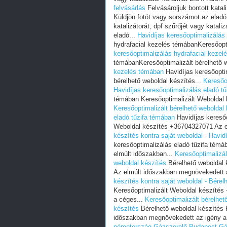
felvásárlás
Felvásároljuk bontott katali
Küldjön fotót vagy sorszámot az eladó
katalizátorát, dpf szűrőjét vagy katal
eladó...
Havidíjas keresőoptimalizálás
hydrafacial kezelés témábanKeresőopti
keresőoptimalizálás hydrafacial keze
témábanKeresőoptimalizált bérelhető w
kezelés témában
Havidíjas keresőopti
bérelhető weboldal készítés...
Keresőop
Havidíjas keresőoptimalizálás eladó t
témában Keresőoptimalizált Weboldal 
Keresőoptimalizált bérelhető weboldal 
eladó tűzifa témában
Havidíjas keresőo
Weboldal készítés +36704327071 Az e
készítés kontra saját weboldal - Havid
keresőoptimalizálás eladó tűzifa tém
elmúlt időszakban...
Keresőoptimalizál
weboldal készítés
Bérelhető weboldal 
Az elmúlt időszakban megnövekedett 
készítés kontra saját weboldal - Bérel
Keresőoptimalizált Weboldal készíté
a céges...
Keresőoptimalizált bérelhet
készítés
Bérelhető weboldal készítés 
időszakban megnövekedett az igény a
németország
Gázszerelő Budapest
Gá