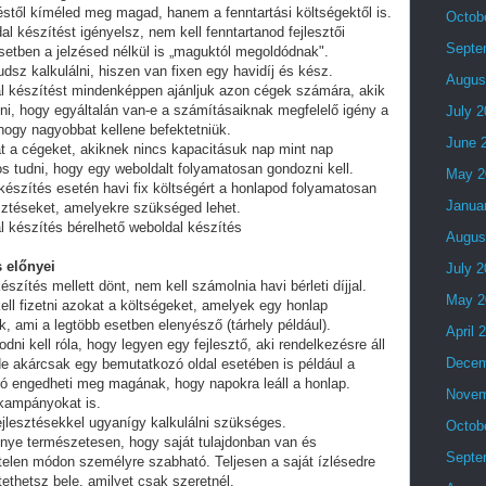
stől kíméled meg magad, hanem a fenntartási költségektől is.
Octob
al készítést igényelsz, nem kell fenntartanod fejlesztői
Septe
setben a jelzésed nélkül is „maguktól megoldódnak".
dsz kalkulálni, hiszen van fixen egy havidíj és kész.
Augus
al készítést mindenképpen ajánljuk azon cégek számára, akik
lni, hogy egyáltalán van-e a számításaiknak megfelelő igény a
July 
 hogy nagyobbat kellene befektetniük.
June 
t a cégeket, akiknek nincs kapacitásuk nap mint nap
tos tudni, hogy egy weboldalt folyamatosan gondozni kell.
May 2
készítés esetén havi fix költségért a honlapod folyamatosan
Janua
esztéseket, amelyekre szükséged lehet.
l készítés bérelhető weboldal készítés
Augus
 előnyei
July 
észítés mellett dönt, nem kell számolnia havi bérleti díjjal.
May 2
ell fizetni azokat a költségeket, amelyek egy honlap
, ami a legtöbb esetben elenyésző (tárhely például).
April 
i kell róla, hogy legyen egy fejlesztő, aki rendelkezésre áll
Decem
e akárcsak egy bemutatkozó oldal esetében is például a
ó engedheti meg magának, hogy napokra leáll a honlap.
Novem
 kampányokat is.
fejlesztésekkel ugyanígy kalkulálni szükséges.
Octob
lőnye természetesen, hogy saját tulajdonban van és
Septe
telen módon személyre szabható. Teljesen a saját ízlésedre
tethetsz bele, amilyet csak szeretnél.