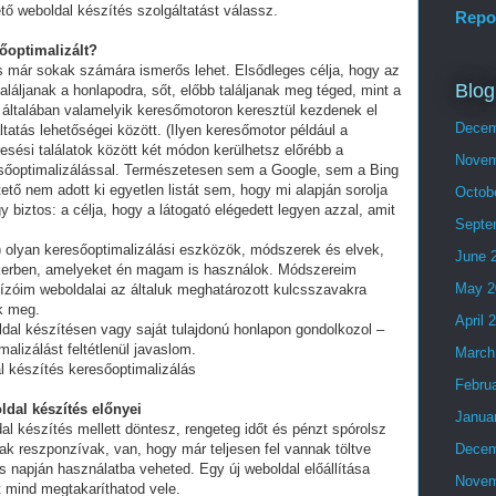
tő weboldal készítés szolgáltatást válassz.
Repo
sőoptimalizált?
és már sokak számára ismerős lehet. Elsődleges célja, hogy az
Blog
láljanak a honlapodra, sőt, előbb találjanak meg téged, mint a
 általában valamelyik keresőmotoron keresztül kezdenek el
Decem
tatás lehetőségei között. (Ilyen keresőmotor például a
esési találatok között két módon kerülhetsz előrébb a
Novem
eresőoptimalizálással. Természetesen sem a Google, sem a Bing
ő nem adott ki egyetlen listát sem, hogy mi alapján sorolja
Octob
y biztos: a célja, hogy a látogató elégedett legyen azzal, amit
Septe
olyan keresőoptimalizálási eszközök, módszerek és elvek,
June 
ikerben, amelyeket én magam is használok. Módszereim
May 2
ízóim weboldalai az általuk meghatározott kulcsszavakra
ek meg.
April 
ldal készítésen vagy saját tulajdonú honlapon gondolkozol –
alizálást feltétlenül javaslom.
March
l készítés keresőoptimalizálás
Febru
ldal készítés előnyei
Janua
al készítés mellett döntesz, rengeteg időt és pénzt spórolsz
ak reszponzívak, van, hogy már teljesen fel vannak töltve
Decem
 napján használatba veheted. Egy új weboldal előállítása
Novem
t mind megtakaríthatod vele.