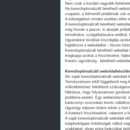
Nem csak a kezdeti nagyobb befekteté
Ha keresőoptimalizált bérelhető webold
csapatot, a felmerülő problémák sok e
A költségekkel minden esetben előre tu
A keresőoptimalizált bérelhető webold
még frissek a piacon, ki akarják próbá
termékükre, szolgáltatásukra anélkül,
Ugyanakkor kiválóan kiszolgálja azoka
foglalkozni a weboldallal – hiszen fon
Keresőoptimalizált bérelhető weboldal 
megkapja azokat a frissítéseket, fejl
Kreatív ügynökség - bérelhető webolda
Keresőoptimalizált weboldalkészítés
Aki saját keresőoptimalizált weboldal k
Természetesen ettől függetlenül meg k
működtetéshez feltétlenül szükségesek
Hátránya, hogy folyamatosan gondoskodn
probléma esetén. Egy webáruháznál, d
karácsonyi szezonban kevés vállalkoz
Ugyanígy teljesen tönkre teheti a futó
A kötelező frissítésekkel, valamint a 
A saját keresőoptimalizált weboldal e
tulajdonképpen kötöttségek nélkül vég
szabhatod, olyan extra funkciókat épít