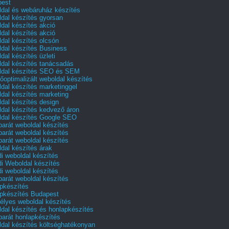
pest
dal és webáruház készítés
dal készítés gyorsan
dal készítés akció
dal készítés akció
dal készítés olcsón
dal készítés Business
dal készítés üzleti
dal készítés tanácsadás
dal készítés SEO és SEM
őoptimalizált weboldal készítés
dal készítés marketinggel
dal készítés marketing
dal készítés design
dal készítés kedvező áron
dal készítés Google SEO
barát weboldal készítés
barát weboldal készítés
barát weboldal készítés
dal készítés árak
i weboldal készítés
i Weboldal készítés
i weboldal készítés
barát weboldal készítés
pkészítés
pkészítés Budapest
lyes weboldal készítés
dal készítés és honlapkészítés
barát honlapkészítés
dal készítés költséghatékonyan