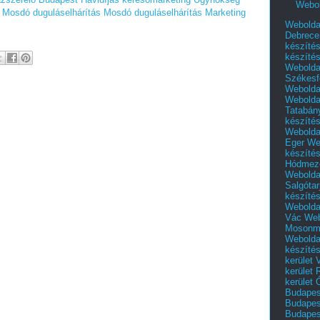
Webol
Mosdó duguláselhárítás
Mosdó duguláselhárítás
Marketing
Webolda
Debrece
készíté
készíté
Webolda
Székesf
Webolda
Webolda
Tatabán
készíté
Webolda
Eger
We
készíté
Hódmező
Webolda
Salgótar
készíté
Webolda
Vác
Web
Mosonm
Webolda
készíté
kerület 
kerület
kerület
Budapest
Budapest
Budapest