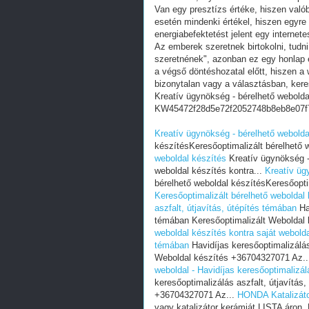
Van egy presztízs értéke, hiszen valób
esetén mindenki értékel, hiszen egyre
energiabefektetést jelent egy internete
Az emberek szeretnek birtokolni, tudn
szeretnének", azonban ez egy honlap e
a végső döntéshozatal előtt, hiszen a w
bizonytalan vagy a választásban, ker
Kreatív ügynökség - bérelhető webolda
KW45472f28d5e72f2052748b8eb8e07f
Kreatív ügynökség - bérelhető webolda
készítésKeresőoptimalizált bérelhető 
weboldal készítés
Kreatív ügynökség - 
weboldal készítés kontra...
Kreatív üg
bérelhető weboldal készítésKeresőoptim
Keresőoptimalizált bérelhető weboldal 
aszfalt, útjavítás, útépítés témában
Hav
témában Keresőoptimalizált Weboldal
weboldal készítés kontra saját weboldal
témában
Havidíjas keresőoptimalizálás
Weboldal készítés +36704327071 Az.
weboldal - Havidíjas keresőoptimalizál
keresőoptimalizálás aszfalt, útjavítás
+36704327071 Az...
HONDA Katalizáto
vagy katalizátor kerámiát LISTA áron.