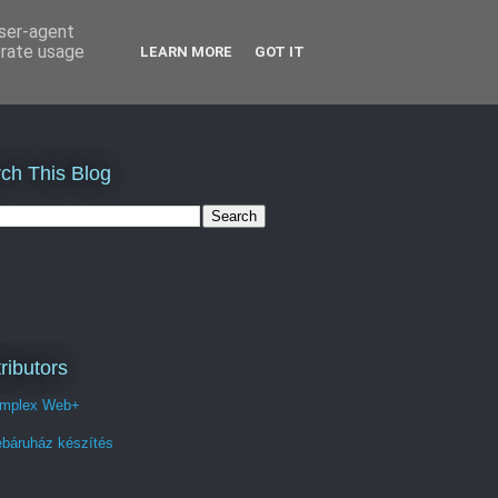
user-agent
erate usage
LEARN MORE
GOT IT
ch This Blog
ributors
mplex Web+
báruház készítés