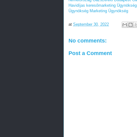
Havidíjas keresőmarketing Ügynökség
Ügynökség
Marketing Ügynökség
at
September 30, 2022
No comments:
Post a Comment