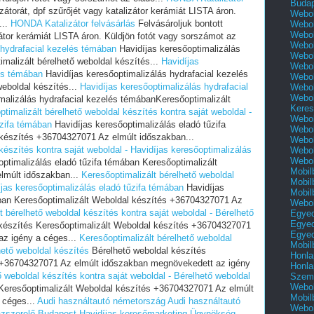
Buda
zátorát, dpf szűrőjét vagy katalizátor kerámiát LISTA áron.
Webol
...
HONDA Katalizátor felvásárlás
Felvásároljuk bontott
Webol
Webol
izátor kerámiát LISTA áron. Küldjön fotót vagy sorszámot az
Webol
 hydrafacial kezelés témában
Havidíjas keresőoptimalizálás
Webol
malizált bérelhető weboldal készítés...
Havidíjas
Webol
lés témában
Havidíjas keresőoptimalizálás hydrafacial kezelés
Webol
eboldal készítés...
Havidíjas keresőoptimalizálás hydrafacial
Webol
Webol
malizálás hydrafacial kezelés témábanKeresőoptimalizált
Keres
timalizált bérelhető weboldal készítés kontra saját weboldal -
Webol
űzifa témában
Havidíjas keresőoptimalizálás eladó tűzifa
Webol
készítés +36704327071 Az elmúlt időszakban...
Webol
készítés kontra saját weboldal - Havidíjas keresőoptimalizálás
Webol
Webol
ptimalizálás eladó tűzifa témában Keresőoptimalizált
Mobil
lmúlt időszakban...
Keresőoptimalizált bérelhető weboldal
Mobil
íjas keresőoptimalizálás eladó tűzifa témában
Havidíjas
Mobil
ában Keresőoptimalizált Weboldal készítés +36704327071 Az
Webol
t bérelhető weboldal készítés kontra saját weboldal - Bérelhető
Egyed
Egyed
készítés Keresőoptimalizált Weboldal készítés +36704327071
Egyed
az igény a céges...
Keresőoptimalizált bérelhető weboldal
Mobil
hető weboldal készítés
Bérelhető weboldal készítés
Honla
s +36704327071 Az elmúlt időszakban megnövekedett az igény
Honla
ő weboldal készítés kontra saját weboldal - Bérelhető weboldal
Szemé
Webol
Keresőoptimalizált Weboldal készítés +36704327071 Az elmúlt
Mobil
 céges...
Audi használtautó németország
Audi használtautó
Webol
zszerelő Budapest
Havidíjas keresőmarketing Ügynökség