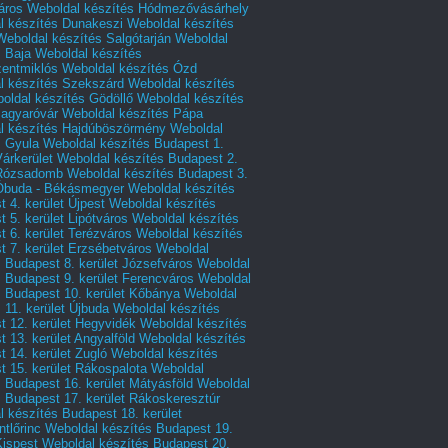
áros
Weboldal készítés Hódmezővásárhely
l készítés Dunakeszi
Weboldal készítés
Weboldal készítés Salgótarján
Weboldal
s Baja
Weboldal készítés
zentmiklós
Weboldal készítés Ózd
l készítés Szekszárd
Weboldal készítés
oldal készítés Gödöllő
Weboldal készítés
agyaróvár
Weboldal készítés Pápa
l készítés Hajdúböszörmény
Weboldal
s Gyula
Weboldal készítés Budapest 1.
Várkerület
Weboldal készítés Budapest 2.
 Rózsadomb
Weboldal készítés Budapest 3.
 Óbuda - Békásmegyer
Weboldal készítés
 4. kerület Újpest
Weboldal készítés
 5. kerület Lipótváros
Weboldal készítés
 6. kerület Terézváros
Weboldal készítés
 7. kerület Erzsébetváros
Weboldal
 Budapest 8. kerület Józsefváros
Weboldal
 Budapest 9. kerület Ferencváros
Weboldal
s Budapest 10. kerület Kőbánya
Weboldal
 11. kerület Újbuda
Weboldal készítés
t 12. kerület Hegyvidék
Weboldal készítés
 13. kerület Angyalföld
Weboldal készítés
 14. kerület Zugló
Weboldal készítés
 15. kerület Rákospalota
Weboldal
 Budapest 16. kerület Mátyásföld
Weboldal
 Budapest 17. kerület Rákoskeresztúr
 készítés Budapest 18. kerület
tlőrinc
Weboldal készítés Budapest 19.
Kispest
Weboldal készítés Budapest 20.