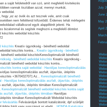
Augus
an a saját felületedről van szó, amit megfelelő kivitelezés
 többen vannak tisztában azzal, mennyi munkát,
July 
s weboldal.
June 
i, hogy „ez az övék és azt tesznek vele, amit csak
setében nem feltétlenül kifizetődő. Érdemes tehát mérlegelni
May 2
eboldalad vállalkozod egyik alappillérét jelenti. Ha
April 
ess bizalommal és segítek meghozni a megfelelő döntést.
l készítés weboldal készítés
March
72
Febru
l készítés
Kreatív ügynökség - bérelhető weboldal
weboldal készítés kontra...
Kreatív ügynökség - bérelhető
Webol
bérelhető weboldal készítésKeresőoptimalizált bérelhető
Webol
ynökség - bérelhető weboldal készítés
Kreatív ügynökség -
Webol
alizált bérelhető weboldal készítés kontra...
Webol
készítés kontra saját weboldal - Havidíjas keresőoptimalizálás
Webol
idíjas keresőoptimalizálás aszfalt, útjavítás, útépítés
Webol
Webol
 készítés +36704327071 Az...
Keresőoptimalizált bérelhető
Webol
 - Havidíjas keresőoptimalizálás aszfalt, útjavítás, útépítés
Webol
 aszfalt, útjavítás, útépítés témában Keresőoptimalizált
Webol
..
Keresőoptimalizált bérelhető weboldal készítés kontra saját
Webol
ás aszfalt, útjavítás, útépítés témában
Havidíjas
Webol
Webol
, útépítés témában Keresőoptimalizált Weboldal készítés
Webol
r felvásárlás
Felvásároljuk bontott katalizátorát, dpf szűrőjét
Webol
 Küldjön fotót vagy sorszámot az eladó...
HONDA Katalizátor