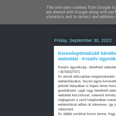
This site uses cookies from Google to 
are shared with Google along with per
Weboldal kész
statistics, and to detect and address 
Friday, September 30, 2022
Keresőoptimalizált bérelh
weboldal - Kreatív ügynök
Kreatív ügynökség - bérelhető webolda
+36704327071
Az elmúlt időszakban megnövekedett a
webáruházakra, hiszen egyre kevesebb 
jelenlét hiányában is képes lenne hos
gondolkodni: saját vagy bérelhető web
weboldal készítéssel, valamint termés
véglegesen a vevő tulajdonában mara
webáruházat adtam át sikeresen, így j
választani.
Az alábbi sorokkal bízom benne, hogy 