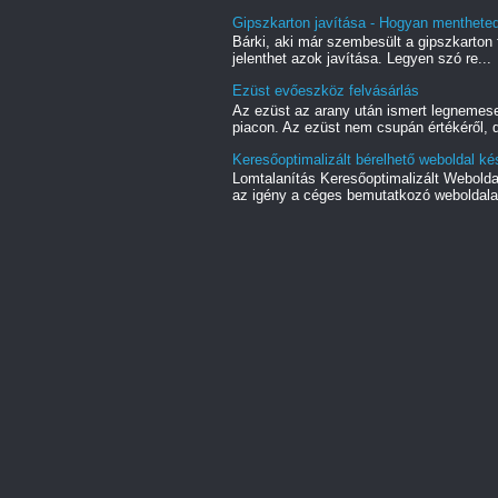
Gipszkarton javítása - Hogyan mentheted 
Bárki, aki már szembesült a gipszkarton f
jelenthet azok javítása. Legyen szó re...
Ezüst evőeszköz felvásárlás
Az ezüst az arany után ismert legnemes
piacon. Az ezüst nem csupán értékéről, d
Keresőoptimalizált bérelhető weboldal ké
Lomtalanítás Keresőoptimalizált Webold
az igény a céges bemutatkozó weboldala