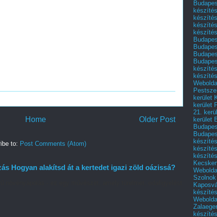
Budapest
készítés
készítés
készíté
készítés
Budapes
Budapest
Budapest
Budapest
készítés
készítés
Weboldal
Pestszen
kerület 
kerület 
21. kerü
Home
Older Post
kerület 
Budapest
Budapes
készíté
ibe to:
Post Comments (Atom)
készíté
készíté
Kecske
 Hogyan alakítsd át a kertedet igazi zöld oázissá?
Webolda
Szolnok
ű növényápolás - ez egy művészet, amely türelmet, odafigyelést
Kaposvá
készíté
Webolda
Zalaege
készíté