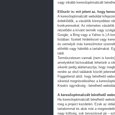
vagy inkább keresőoptimalizált bérelhe
Először is: mit jelent az, hogy kere
A keresőoptimalizált weboldal kifejez
érdeklődők, a vásárlók könnyebben ráta
konkurenseket. Az internetes vásárlók
nézelődni a kívánt termék vagy szolgál
Google, a Bing vagy a Yahoo is.) A ker
listában: fizetett hirdetéssel vagy k
és semelyik más keresőmotor üzemeltet
előrébb vagy hátrébb a tartalmakat. Eg
talál.
Természetesen vannak (nem is kevés) 
amelyekkel biztosabbak lehetünk a s
sikerét pedig alátámasztja, hogy megb
rendre az első találatok között jelenn
Függetlenül attól, hogy bérelhető webo
sikereid megnöveléséhez a keresőoptim
Kreatív ügynökség - bérelhető webolda
A keresőoptimalizált bérelhető webo
Ha keresőoptimalizált bérelhető webold
meg a project kezdetén. Ezek az oldal
tartalommal és akár már a megrendelés
nagy költség, sok tervezéssel jár – ez