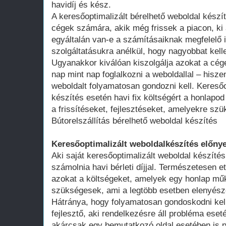
havidíj és kész.
A keresőoptimalizált bérelhető weboldal kész
cégek számára, akik még frissek a piacon, ki 
egyáltalán van-e a számításaiknak megfelelő 
szolgáltatásukra anélkül, hogy nagyobbat kell
Ugyanakkor kiválóan kiszolgálja azokat a cég
nap mint nap foglalkozni a weboldallal – hisze
weboldalt folyamatosan gondozni kell. Keresőo
készítés esetén havi fix költségért a honlap
a frissítéseket, fejlesztéseket, amelyekre szü
Bútorelszállítás bérelhető weboldal készítés
Keresőoptimalizált weboldalkészítés előnye
Aki saját keresőoptimalizált weboldal készítés
számolnia havi bérleti díjjal. Természetesen ett
azokat a költségeket, amelyek egy honlap műk
szükségesek, ami a legtöbb esetben elenyésző
Hátránya, hogy folyamatosan gondoskodni kell
fejlesztő, aki rendelkezésre áll probléma ese
akárcsak egy bemutatkozó oldal esetében is 