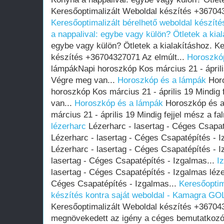
Keresőoptimalizált Weboldal készítés +367043
Keresőoptimalizált bérelhető weboldal készíté
a nappalival: egybe vagy külön? Ötletek a kial
egybe vagy külön? Ötletek a kialakításhoz. K
készítés +36704327071 Az elmúlt...
Horoszkó
lámpákNapi horoszkóp Kos március 21 - április
Végre meg van...
Horoszkóp és a lámpák
Horo
horoszkóp Kos március 21 - április 19 Mindig 
van...
Horoszkóp és a lámpák
Horoszkóp és a
március 21 - április 19 Mindig fejjel mész a f
lézerharc
Lézerharc - lasertag - Céges Csapat
Lézerharc - lasertag - Céges Csapatépítés - 
Lézerharc - lasertag - Céges Csapatépítés - 
lasertag - Céges Csapatépítés - Izgalmas...
I
lasertag - Céges Csapatépítés - Izgalmas léze
Céges Csapatépítés - Izgalmas...
Keresőoptim
készítés kontra saját weboldal - Kamagra GO
Keresőoptimalizált Weboldal készítés +36704
megnövekedett az igény a céges bemutatkozó