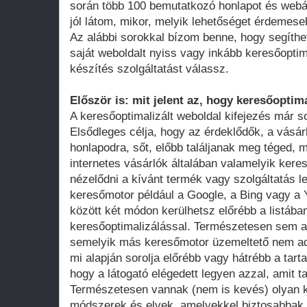
során több 100 bemutatkozó honlapot és webá
jól látom, mikor, melyik lehetőséget érdemese
Az alábbi sorokkal bízom benne, hogy segíthe
saját weboldalt nyiss vagy inkább keresőoptim
készítés szolgáltatást válassz.
Először is: mit jelent az, hogy keresőoptima
A keresőoptimalizált weboldal kifejezés már 
Elsődleges célja, hogy az érdeklődők, a vásár
honlapodra, sőt, előbb találjanak meg téged, 
internetes vásárlók általában valamelyik ker
nézelődni a kívánt termék vagy szolgáltatás le
keresőmotor például a Google, a Bing vagy a Y
között két módon kerülhetsz előrébb a listában
keresőoptimalizálással. Természetesen sem a
semelyik más keresőmotor üzemeltető nem adot
mi alapján sorolja előrébb vagy hátrébb a tarta
hogy a látogató elégedett legyen azzal, amit ta
Természetesen vannak (nem is kevés) olyan k
módszerek és elvek, amelyekkel biztosabbak 