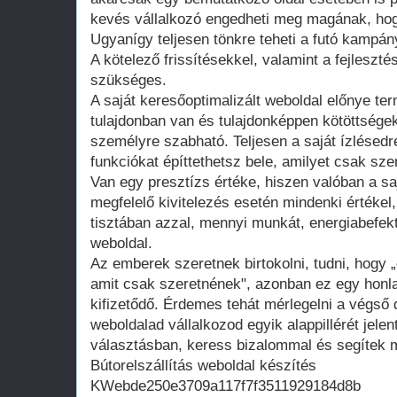
kevés vállalkozó engedheti meg magának, hogy
Ugyanígy teljesen tönkre teheti a futó kampán
A kötelező frissítésekkel, valamint a fejleszté
szükséges.
A saját keresőoptimalizált weboldal előnye te
tulajdonban van és tulajdonképpen kötöttsége
személyre szabható. Teljesen a saját ízlésedr
funkciókat építtethetsz bele, amilyet csak szer
Van egy presztízs értéke, hiszen valóban a saj
megfelelő kivitelezés esetén mindenki értékel
tisztában azzal, mennyi munkát, energiabefekte
weboldal.
Az emberek szeretnek birtokolni, tudni, hogy 
amit csak szeretnének", azonban ez egy honla
kifizetődő. Érdemes tehát mérlegelni a végső d
weboldalad vállalkozod egyik alappillérét jelen
választásban, keress bizalommal és segítek m
Bútorelszállítás weboldal készítés
KWebde250e3709a117f7f3511929184d8b