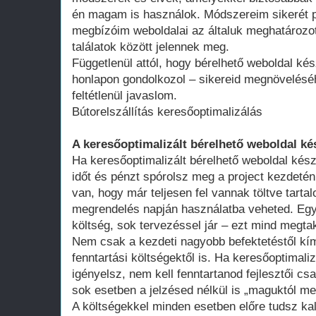
én magam is használok. Módszereim sikerét p
megbízóim weboldalai az általuk meghatározot
találatok között jelennek meg.
Függetlenül attól, hogy bérelhető weboldal kés
honlapon gondolkozol – sikereid megnövelésé
feltétlenül javaslom.
Bútorelszállítás keresőoptimalizálás
A keresőoptimalizált bérelhető weboldal ké
Ha keresőoptimalizált bérelhető weboldal kész
időt és pénzt spórolsz meg a project kezdeté
van, hogy már teljesen fel vannak töltve tart
megrendelés napján használatba veheted. Egy 
költség, sok tervezéssel jár – ezt mind megtak
Nem csak a kezdeti nagyobb befektetéstől k
fenntartási költségektől is. Ha keresőoptimali
igényelsz, nem kell fenntartanod fejlesztői cs
sok esetben a jelzésed nélkül is „maguktól m
A költségekkel minden esetben előre tudsz kal