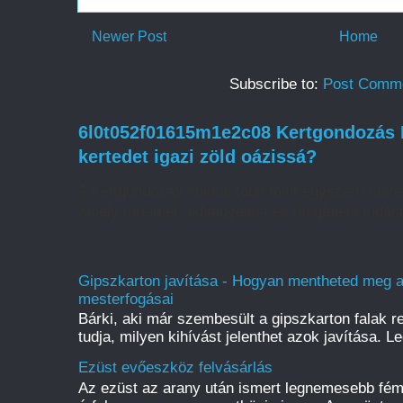
Newer Post
Home
Subscribe to:
Post Comme
6l0t052f01615m1e2c08 Kertgondozás H
kertedet igazi zöld oázissá?
A kertgondozás sokkal több mint egyszerű növé
amely türelmet, odafigyelést és megfelelő tudást
Gipszkarton javítása - Hogyan mentheted meg a f
mesterfogásai
Bárki, aki már szembesült a gipszkarton falak r
tudja, milyen kihívást jelenthet azok javítása. L
Ezüst evőeszköz felvásárlás
Az ezüst az arany után ismert legnemesebb fém