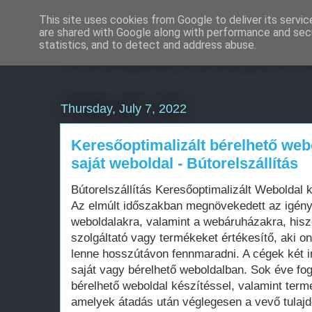
This site uses cookies from Google to deliver its servic
are shared with Google along with performance and secu
Weboldal készítés rö
statistics, and to detect and address abuse.
Thursday, July 7, 2022
Keresőoptimalizált bérelhető web
saját weboldal - Bútorelszállítás
Bútorelszállítás Keresőoptimalizált Weboldal
Az elmúlt időszakban megnövekedett az igén
weboldalakra, valamint a webáruházakra, his
szolgáltató vagy termékeket értékesítő, aki on
lenne hosszútávon fennmaradni. A cégek két i
saját vagy bérelhető weboldalban. Sok éve fo
bérelhető weboldal készítéssel, valamint term
amelyek átadás után véglegesen a vevő tula