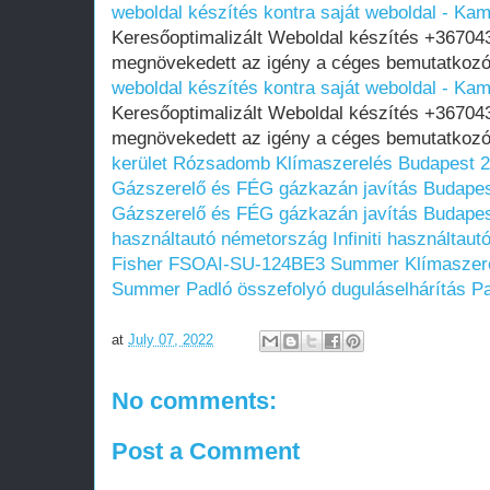
weboldal készítés kontra saját weboldal - K
Keresőoptimalizált Weboldal készítés +36704
megnövekedett az igény a céges bemutatkozó
weboldal készítés kontra saját weboldal - K
Keresőoptimalizált Weboldal készítés +36704
megnövekedett az igény a céges bemutatkozó
kerület Rózsadomb
Klímaszerelés Budapest 2
Gázszerelő és FÉG gázkazán javítás Budapest
Gázszerelő és FÉG gázkazán javítás Budapest
használtautó németország
Infiniti használtau
Fisher FSOAI-SU-124BE3 Summer
Klímaszer
Summer
Padló összefolyó duguláselhárítás
Pa
at
July 07, 2022
No comments:
Post a Comment