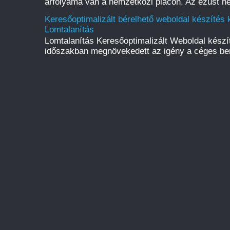
árfolyama van a nemzetközi piacon. Az ezüst ne
Keresőoptimalizált bérelhető weboldal készítés k
Lomtalanítás
Lomtalanítás Keresőoptimalizált Weboldal kész
időszakban megnövekedett az igény a céges be