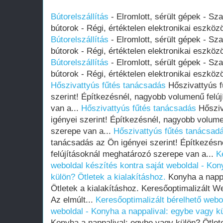
Bútorelszállítás
- Elromlott, sérült gépek - Sz
bútorok - Régi, értéktelen elektronikai eszköz
Bútorelszállítás
- Elromlott, sérült gépek - Sz
bútorok - Régi, értéktelen elektronikai eszköz
Bútorelszállítás
- Elromlott, sérült gépek - Sz
bútorok - Régi, értéktelen elektronikai eszköz
Hőszivattyús fűtés tanácsadás
Hőszivattyús f
szerint! Építkezésnél, nagyobb volumenű felú
van a...
Hőszivattyús fűtés tanácsadás
Hősziv
igényei szerint! Építkezésnél, nagyobb volum
szerepe van a...
Hőszivattyús fűtés tanácsad
tanácsadás az Ön igényei szerint! Építkezés
felújításoknál meghatározó szerepe van a...
K
weboldal készítés kontra saját weboldal - Kon
külön? Ötletek a kialakításhoz.
Konyha a nappa
Ötletek a kialakításhoz. Keresőoptimalizált 
Az elmúlt...
Keresőoptimalizált bérelhető webol
weboldal - Konyha a nappalival: egybe vagy kü
Konyha a nappalival: egybe vagy külön? Ötlete