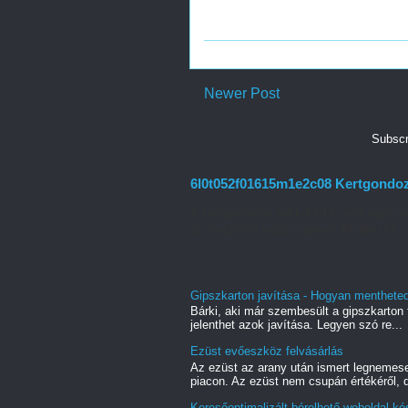
Newer Post
Subscr
6l0t052f01615m1e2c08 Kertgondozás
A kertgondozás sokkal több mint egyszer
és megfelelő tudást igényel. Minden ke...
Gipszkarton javítása - Hogyan mentheted 
Bárki, aki már szembesült a gipszkarton f
jelenthet azok javítása. Legyen szó re...
Ezüst evőeszköz felvásárlás
Az ezüst az arany után ismert legnemes
piacon. Az ezüst nem csupán értékéről, d
Keresőoptimalizált bérelhető weboldal ké