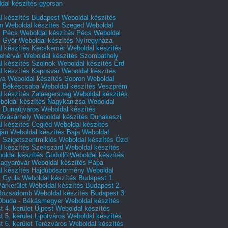
dal készítés gyorsan
l készítés Budapest
Weboldal készítés
n
Weboldal készítés Szeged
Weboldal
s Pécs
Weboldal készítés Pécs
Weboldal
s Győr
Weboldal készítés Nyíregyháza
l készítés Kecskemét
Weboldal készítés
ehérvár
Weboldal készítés Szombathely
l készítés Szolnok
Weboldal készítés Érd
l készítés Kaposvár
Weboldal készítés
ya
Weboldal készítés Sopron
Weboldal
s Békéscsaba
Weboldal készítés Veszprém
l készítés Zalaegerszeg
Weboldal készítés
boldal készítés Nagykanizsa
Weboldal
s Dunaújváros
Weboldal készítés
vásárhely
Weboldal készítés Dunakeszi
l készítés Cegléd
Weboldal készítés
ján
Weboldal készítés Baja
Weboldal
s Szigetszentmiklós
Weboldal készítés Ózd
l készítés Szekszárd
Weboldal készítés
oldal készítés Gödöllő
Weboldal készítés
agyaróvár
Weboldal készítés Pápa
l készítés Hajdúböszörmény
Weboldal
s Gyula
Weboldal készítés Budapest 1.
Várkerület
Weboldal készítés Budapest 2.
 Rózsadomb
Weboldal készítés Budapest 3.
 Óbuda - Békásmegyer
Weboldal készítés
 4. kerület Újpest
Weboldal készítés
 5. kerület Lipótváros
Weboldal készítés
 6. kerület Terézváros
Weboldal készítés