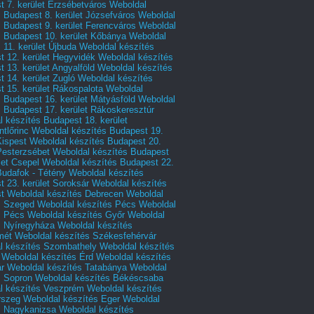
 7. kerület Erzsébetváros
Weboldal
 Budapest 8. kerület Józsefváros
Weboldal
 Budapest 9. kerület Ferencváros
Weboldal
s Budapest 10. kerület Kőbánya
Weboldal
 11. kerület Újbuda
Weboldal készítés
t 12. kerület Hegyvidék
Weboldal készítés
 13. kerület Angyalföld
Weboldal készítés
 14. kerület Zugló
Weboldal készítés
 15. kerület Rákospalota
Weboldal
 Budapest 16. kerület Mátyásföld
Weboldal
 Budapest 17. kerület Rákoskeresztúr
 készítés Budapest 18. kerület
tlőrinc
Weboldal készítés Budapest 19.
Kispest
Weboldal készítés Budapest 20.
Pesterzsébet
Weboldal készítés Budapest
let Csepel
Weboldal készítés Budapest 22.
Budafok - Tétény
Weboldal készítés
 23. kerület Soroksár
Weboldal készítés
t
Weboldal készítés Debrecen
Weboldal
s Szeged
Weboldal készítés Pécs
Weboldal
s Pécs
Weboldal készítés Győr
Weboldal
s Nyíregyháza
Weboldal készítés
mét
Weboldal készítés Székesfehérvár
l készítés Szombathely
Weboldal készítés
Weboldal készítés Érd
Weboldal készítés
r
Weboldal készítés Tatabánya
Weboldal
s Sopron
Weboldal készítés Békéscsaba
l készítés Veszprém
Weboldal készítés
rszeg
Weboldal készítés Eger
Weboldal
s Nagykanizsa
Weboldal készítés