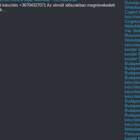
Dunaújv
al készítés +36704327071 Az elmúlt időszakban megnövekedett
Webolda
k...
Cegléd
készíté
Szigets
Webolda
Vác
Web
Mosonm
Webolda
készíté
kerület 
kerület
kerület
Budapest
Budapest
Budapest
Budapest
készítés
készítés
készíté
készítés
Budapes
Budapest
Budapest
Budapest
készítés
készítés
Weboldal
Pestszen
kerület 