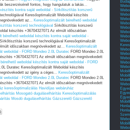
Buda
k beszerzésénél fontos, hogy hangulatuk a lakás...
Webol
készítés kontra saját weboldal - Sírkőtisztítás korszerű
Webol
Webol
 technológiával Keresőoptimalizált Weboldal készítés
Webol
megnövekedett az...
Keresőoptimalizált bérelhető weboldal
Webol
isztítás korszerű technológiával
Sírkőtisztítás korszerű
Webol
boldal készítés +36704327071 Az elmúlt időszakban
Webol
t bérelhető weboldal készítés kontra saját weboldal -
Webol
Webol
Sírkőtisztítás korszerű technológiával Keresőoptimalizált
Keres
lmúlt időszakban megnövekedett az...
Keresőoptimalizált
Webol
aját weboldal - FORD Mondeo 2.0L Duratec
FORD Mondeo 2.0L
Webol
 készítés +36704327071 Az elmúlt időszakban megnövekedett
Webol
 bérelhető weboldal készítés kontra saját weboldal - FORD
Webol
Webol
L Duratec Keresőoptimalizált Weboldal készítés
Mobil
egnövekedett az igény a céges...
Keresőoptimalizált
Mobil
aját weboldal - FORD Mondeo 2.0L Duratec
FORD Mondeo 2.0L
Mobil
 készítés +36704327071 Az elmúlt időszakban megnövekedett
Webol
áz keresőoptimalizálás
Havidíjas webáruház
Egyed
Egyed
elhárítás
Mosogató duguláselhárítás
Keresőoptimalizálás
Egyed
árítás
Mosdó duguláselhárítás
Gázszerelő
Gázszerelő
Mobil
Honla
Honla
Szemé
Webol
Mobil
Webol