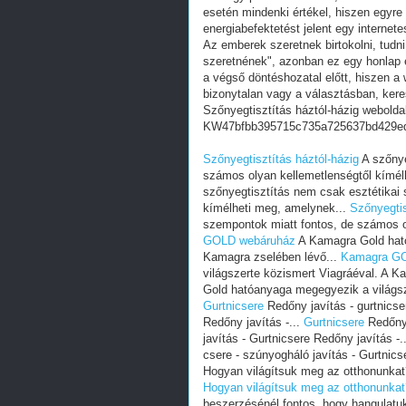
esetén mindenki értékel, hiszen egyre
energiabefektetést jelent egy internete
Az emberek szeretnek birtokolni, tudn
szeretnének", azonban ez egy honlap e
a végső döntéshozatal előtt, hiszen a w
bizonytalan vagy a választásban, ker
Szőnyegtisztítás háztól-házig webolda
KW47bfbb395715c735a725637bd429e
Szőnyegtisztítás háztól-házig
A szőnye
számos olyan kellemetlenségtől kímél
szőnyegtisztítás nem csak esztétikai
kímélheti meg, amelynek...
Szőnyegtis
szempontok miatt fontos, de számos o
GOLD webáruház
A Kamagra Gold ható
Kamagra zselében lévő...
Kamagra GO
világszerte közismert Viagráéval. A K
Gold hatóanyaga megegyezik a világsz
Gurtnicsere
Redőny javítás - gurtnicse
Redőny javítás -...
Gurtnicsere
Redőny 
javítás - Gurtnicsere Redőny javítás -.
csere - szúnyogháló javítás - Gurtnics
Hogyan világítsuk meg az otthonunkat
Hogyan világítsuk meg az otthonunkat
beszerzésénél fontos, hogy hangulatuk