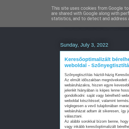
This site uses cookies from Google to 
are shared with Google along with per
Weboldal kész
statistics, and to detect and address 
Sunday, July 3, 2022
Keresőoptimalizált bérelh
weboldal - Szőnyegtisztítá
Szőnyegtisztítás háztól-házig Kereső
Az elmúlt időszakban megnövekedett a
webáruházakra, hiszen egyre kevesebb 
jelenlét hiányában is képes lenne hos
gondolkodni: saját vagy bérelhető web
weboldal készítéssel, valamint termés
véglegesen a vevő tulajdonában mara
webáruházat adtam át sikeresen, így j
választani.
Az alábbi sorokkal bízom benne, hogy 
vagy inkább keresőoptimalizált bérelhe