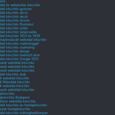
pest
dal és webáruház készítés
dal készítés gyorsan
dal készítés akció
dal készítés akció
dal készítés olcsón
dal készítés Business
dal készítés üzleti
dal készítés tanácsadás
dal készítés SEO és SEM
őoptimalizált weboldal készítés
dal készítés marketinggel
dal készítés marketing
dal készítés design
dal készítés kedvező áron
dal készítés Google SEO
barát weboldal készítés
barát weboldal készítés
barát weboldal készítés
dal készítés árak
i weboldal készítés
i Weboldal készítés
i weboldal készítés
barát weboldal készítés
pkészítés
pkészítés Budapest
lyes weboldal készítés
dal készítés és honlapkészítés
barát honlapkészítés
dal készítés költséghatékonyan