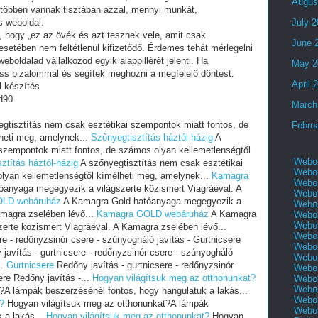
Augus
 többen vannak tisztában azzal, mennyi munkát,
s weboldal.
July 
i, hogy „ez az övék és azt tesznek vele, amit csak
June 
setében nem feltétlenül kifizetődő. Érdemes tehát mérlegelni
eboldalad vállalkozod egyik alappillérét jelenti. Ha
May 2
ess bizalommal és segítek meghozni a megfelelő döntést.
April 
l készítés
d90
March
gtisztítás nem csak esztétikai szempontok miatt fontos, de
Febru
heti meg, amelynek...
Szőnyegtisztítás háztól-házig
A
 szempontok miatt fontos, de számos olyan kellemetlenségtől
Webol
ztítás háztól-házig
A szőnyegtisztítás nem csak esztétikai
Webol
lyan kellemetlenségtől kímélheti meg, amelynek...
Kamagra
Webol
anyaga megegyezik a világszerte közismert Viagráéval. A
Webol
LD webáruház
A Kamagra Gold hatóanyaga megegyezik a
Webol
amagra zselében lévő...
Kamagra GOLD webáruház
A Kamagra
Webol
Webol
erte közismert Viagráéval. A Kamagra zselében lévő...
Webol
re - redőnyzsinór csere - szúnyogháló javítás - Gurtnicsere
Webol
javítás - gurtnicsere - redőnyzsinór csere - szúnyogháló
Webol
..
Gurtnicsere
Redőny javítás - gurtnicsere - redőnyzsinór
Webol
ere Redőny javítás -...
Hogyan világítsuk meg az otthonunkat?
Webol
Webol
?A lámpák beszerzésénél fontos, hogy hangulatuk a lakás...
Webol
?
Hogyan világítsuk meg az otthonunkat?A lámpák
Webol
 a lakás...
Hogyan világítsuk meg az otthonunkat?
Hogyan