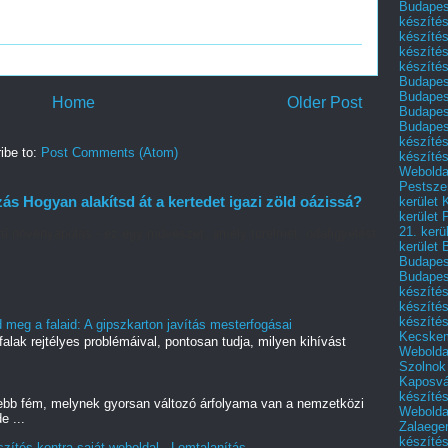
Budapest
készítés
készítés
készíté
készítés
Budapes
Budapest
Home
Older Post
Budapest
Budapest
készítés
ibe to:
Post Comments (Atom)
készítés
Weboldal
Pestszen
 Hogyan alakítsd át a kertedet igazi zöld oázissá?
kerület 
kerület 
21. kerü
ű növényápolás - ez egy művészet, amely türelmet, odafigyelést
kerület 
Budapest
Budapes
készíté
készíté
készíté
meg a falaid: A gipszkarton javítás mesterfogásai
Kecske
alak rejtélyes problémáival, pontosan tudja, milyen kihívást
Webolda
Szolnok
Kaposvá
készíté
ebb fém, melynek gyorsan változó árfolyama van a nemzetközi
Webolda
e ...
Zalaege
készíté
szítés kontra saját weboldal - Lomtalanítás