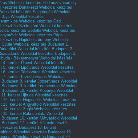
áros
Weboldal készítés Hódmezővásárhely
l készítés Dunakeszi
Weboldal készítés
Weboldal készítés Salgótarján
Weboldal
s Baja
Weboldal készítés
zentmiklós
Weboldal készítés Ózd
l készítés Szekszárd
Weboldal készítés
oldal készítés Gödöllő
Weboldal készítés
agyaróvár
Weboldal készítés Pápa
l készítés Hajdúböszörmény
Weboldal
s Gyula
Weboldal készítés Budapest 1.
Várkerület
Weboldal készítés Budapest 2.
 Rózsadomb
Weboldal készítés Budapest 3.
 Óbuda - Békásmegyer
Weboldal készítés
 4. kerület Újpest
Weboldal készítés
 5. kerület Lipótváros
Weboldal készítés
 6. kerület Terézváros
Weboldal készítés
 7. kerület Erzsébetváros
Weboldal
 Budapest 8. kerület Józsefváros
Weboldal
 Budapest 9. kerület Ferencváros
Weboldal
s Budapest 10. kerület Kőbánya
Weboldal
 11. kerület Újbuda
Weboldal készítés
t 12. kerület Hegyvidék
Weboldal készítés
 13. kerület Angyalföld
Weboldal készítés
 14. kerület Zugló
Weboldal készítés
 15. kerület Rákospalota
Weboldal
 Budapest 16. kerület Mátyásföld
Weboldal
 Budapest 17. kerület Rákoskeresztúr
 készítés Budapest 18. kerület
tlőrinc
Weboldal készítés Budapest 19.
Kispest
Weboldal készítés Budapest 20.