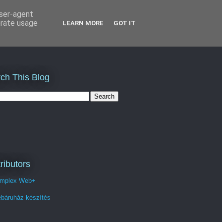
user-agent
erate usage
LEARN MORE
GOT IT
ch This Blog
ributors
mplex Web+
báruház készítés