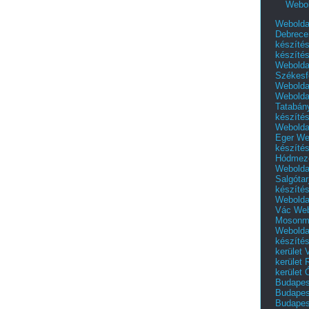
Webol
Webolda
Debrece
készíté
készíté
Webolda
Székesf
Webolda
Webolda
Tatabán
készíté
Webolda
Eger
We
készíté
Hódmező
Webolda
Salgótar
készíté
Webolda
Vác
Web
Mosonm
Webolda
készíté
kerület 
kerület
kerület
Budapest
Budapest
Budapest