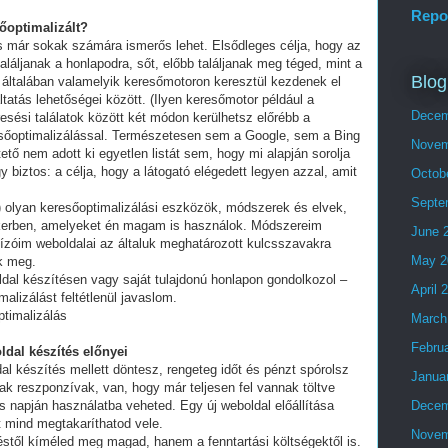
Repo
sőoptimalizált?
és már sokak számára ismerős lehet. Elsődleges célja, hogy az
láljanak a honlapodra, sőt, előbb találjanak meg téged, mint a
Blog
 általában valamelyik keresőmotoron keresztül kezdenek el
tatás lehetőségei között. (Ilyen keresőmotor például a
Decem
esési találatok között két módon kerülhetsz előrébb a
eresőoptimalizálással. Természetesen sem a Google, sem a Bing
Novem
ő nem adott ki egyetlen listát sem, hogy mi alapján sorolja
y biztos: a célja, hogy a látogató elégedett legyen azzal, amit
Octob
Septe
olyan keresőoptimalizálási eszközök, módszerek és elvek,
ikerben, amelyeket én magam is használok. Módszereim
June 
ízóim weboldalai az általuk meghatározott kulcsszavakra
May 2
ek meg.
ldal készítésen vagy saját tulajdonú honlapon gondolkozol –
April 
alizálást feltétlenül javaslom.
ptimalizálás
March
Febru
ldal készítés előnyei
al készítés mellett döntesz, rengeteg időt és pénzt spórolsz
Janua
ak reszponzívak, van, hogy már teljesen fel vannak töltve
 napján használatba veheted. Egy új weboldal előállítása
Decem
t mind megtakaríthatod vele.
Novem
stől kíméled meg magad, hanem a fenntartási költségektől is.