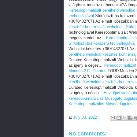
világítsuk meg az otthonunkat?A lámpá
Keresőoptimalizált bérelhető weboldal 
technológiával
Sírkőtisztítás korszerű
+36704327071 Az elmúlt időszakban 
készítés kontra saját weboldal - Sírkőt
technológiával Keresőoptimalizált We
megnövekedett az...
Keresőoptimalizál
Sírkőtisztítás korszerű technológiával
Weboldal készítés +36704327071 Az e
bérelhető weboldal készítés kontra s
Duratec Keresőoptimalizált Weboldal
az igény a céges...
Keresőoptimalizált
Mondeo 2.0L Duratec
FORD Mondeo 2.0
+36704327071 Az elmúlt időszakban m
bérelhető weboldal készítés kontra s
Duratec Keresőoptimalizált Weboldal
az igény a céges...
Havidíjas webáruh
keresőoptimalizálás
Mosogató dugulás
Keresőoptimalizálás
Mosdó duguláselh
at
July 03, 2022
No comments: