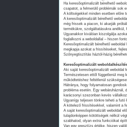
Ha keresőoptimalizált bérelhető webold
csapatot, a felmerülő problémák sok e
A költségekkel minden esetben előre tu
A keresőoptimalizált bérelhető webold
még frissek a piacon, ki akarják próbá
termékükre, szolgáltatásukra anélkül,
Ugyanakkor kiválóan kiszolgálja azoka
foglalkozni a weboldallal – hiszen fon
Keresőoptimalizált bérelhető weboldal 
megkapja azokat a frissítéseket, fejl
Szőnyegtisztítás háztól-házig bérelhe
Keresőoptimalizált weboldalkészítés
Aki saját keresőoptimalizált weboldal k
Természetesen ettől függetlenül meg k
működtetéshez feltétlenül szükségesek
Hátránya, hogy folyamatosan gondoskodn
probléma esetén. Egy webáruháznál, d
karácsonyi szezonban kevés vállalkoz
Ugyanígy teljesen tönkre teheti a futó
A kötelező frissítésekkel, valamint a 
A saját keresőoptimalizált weboldal e
tulajdonképpen kötöttségek nélkül vég
szabhatod, olyan extra funkciókat épít
Van egy presztízs értéke, hiszen valób