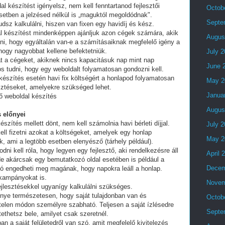
al készítést igényelsz, nem kell fenntartanod fejlesztői
Octob
setben a jelzésed nélkül is „maguktól megoldódnak".
Septe
dsz kalkulálni, hiszen van fixen egy havidíj és kész.
al készítést mindenképpen ajánljuk azon cégek számára, akik
Augus
lni, hogy egyáltalán van-e a számításaiknak megfelelő igény a
 hogy nagyobbat kellene befektetniük.
July 
t a cégeket, akiknek nincs kapacitásuk nap mint nap
June 
tos tudni, hogy egy weboldalt folyamatosan gondozni kell.
készítés esetén havi fix költségért a honlapod folyamatosan
May 2
esztéseket, amelyekre szükséged lehet.
Janua
tő weboldal készítés
Augus
 előnyei
észítés mellett dönt, nem kell számolnia havi bérleti díjjal.
July 
ell fizetni azokat a költségeket, amelyek egy honlap
May 2
, ami a legtöbb esetben elenyésző (tárhely például).
i kell róla, hogy legyen egy fejlesztő, aki rendelkezésre áll
April 
e akárcsak egy bemutatkozó oldal esetében is például a
Decem
ó engedheti meg magának, hogy napokra leáll a honlap.
 kampányokat is.
Novem
fejlesztésekkel ugyanígy kalkulálni szükséges.
lőnye természetesen, hogy saját tulajdonban van és
Octob
telen módon személyre szabható. Teljesen a saját ízlésedre
Septe
tethetsz bele, amilyet csak szeretnél.
an a saját felületedről van szó, amit megfelelő kivitelezés