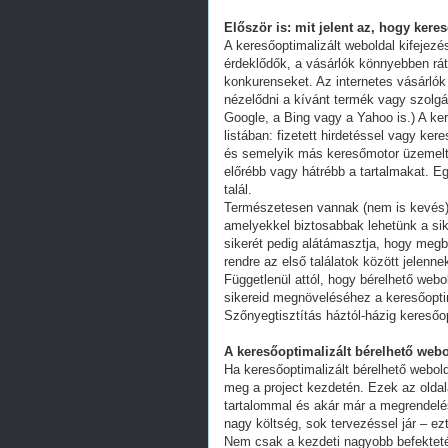
Először is: mit jelent az, hogy kere
A keresőoptimalizált weboldal kifejez
érdeklődők, a vásárlók könnyebben ráta
konkurenseket. Az internetes vásárlók
nézelődni a kívánt termék vagy szolgál
Google, a Bing vagy a Yahoo is.) A ker
listában: fizetett hirdetéssel vagy k
és semelyik más keresőmotor üzemeltet
előrébb vagy hátrébb a tartalmakat. Eg
talál.
Természetesen vannak (nem is kevés) 
amelyekkel biztosabbak lehetünk a s
sikerét pedig alátámasztja, hogy megb
rendre az első találatok között jelenn
Függetlenül attól, hogy bérelhető webo
sikereid megnöveléséhez a keresőoptim
Szőnyegtisztítás háztól-házig keresőo
A keresőoptimalizált bérelhető webo
Ha keresőoptimalizált bérelhető webold
meg a project kezdetén. Ezek az oldal
tartalommal és akár már a megrendelés
nagy költség, sok tervezéssel jár – ez
Nem csak a kezdeti nagyobb befekteté