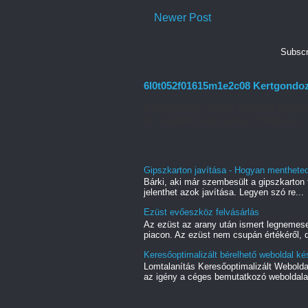
Newer Post
Subscr
6l0t052f01615m1e2c08 Kertgondozás
A kertgondozás sokkal több mint egyszer
és megfelelő tudást igényel. Minden ke...
Gipszkarton javítása - Hogyan mentheted 
Bárki, aki már szembesült a gipszkarton f
jelenthet azok javítása. Legyen szó re...
Ezüst evőeszköz felvásárlás
Az ezüst az arany után ismert legnemes
piacon. Az ezüst nem csupán értékéről, d
Keresőoptimalizált bérelhető weboldal ké
Lomtalanítás Keresőoptimalizált Webold
az igény a céges bemutatkozó weboldala