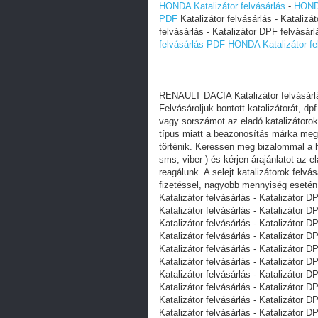
HONDA Katalizátor felvásárlás
-
HONDA
PDF
Katalizátor felvásárlás - Katalizá
felvásárlás - Katalizátor DPF felvásárl
felvásárlás PDF
HONDA Katalizátor fe
RENAULT DACIA Katalizátor felvásárl
Felvásároljuk bontott katalizátorát, dp
vagy sorszámot az eladó katalizátoro
típus miatt a beazonosítás márka meg
történik. Keressen meg bizalommal a h
sms, viber ) és kérjen árajánlatot az e
reagálunk. A selejt katalizátorok fel
fizetéssel, nagyobb mennyiség esetén 
Katalizátor felvásárlás - Katalizátor D
Katalizátor felvásárlás - Katalizátor D
Katalizátor felvásárlás - Katalizátor D
Katalizátor felvásárlás - Katalizátor D
Katalizátor felvásárlás - Katalizátor D
Katalizátor felvásárlás - Katalizátor D
Katalizátor felvásárlás - Katalizátor D
Katalizátor felvásárlás - Katalizátor D
Katalizátor felvásárlás - Katalizátor D
Katalizátor felvásárlás - Katalizátor D