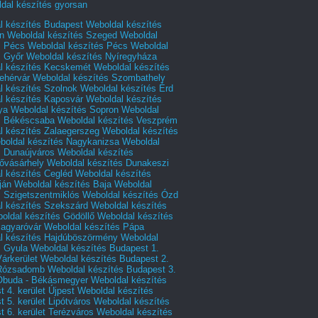
dal készítés gyorsan
l készítés Budapest
Weboldal készítés
n
Weboldal készítés Szeged
Weboldal
s Pécs
Weboldal készítés Pécs
Weboldal
s Győr
Weboldal készítés Nyíregyháza
l készítés Kecskemét
Weboldal készítés
ehérvár
Weboldal készítés Szombathely
l készítés Szolnok
Weboldal készítés Érd
l készítés Kaposvár
Weboldal készítés
ya
Weboldal készítés Sopron
Weboldal
s Békéscsaba
Weboldal készítés Veszprém
l készítés Zalaegerszeg
Weboldal készítés
boldal készítés Nagykanizsa
Weboldal
s Dunaújváros
Weboldal készítés
vásárhely
Weboldal készítés Dunakeszi
l készítés Cegléd
Weboldal készítés
ján
Weboldal készítés Baja
Weboldal
s Szigetszentmiklós
Weboldal készítés Ózd
l készítés Szekszárd
Weboldal készítés
oldal készítés Gödöllő
Weboldal készítés
agyaróvár
Weboldal készítés Pápa
l készítés Hajdúböszörmény
Weboldal
s Gyula
Weboldal készítés Budapest 1.
Várkerület
Weboldal készítés Budapest 2.
 Rózsadomb
Weboldal készítés Budapest 3.
 Óbuda - Békásmegyer
Weboldal készítés
 4. kerület Újpest
Weboldal készítés
 5. kerület Lipótváros
Weboldal készítés
 6. kerület Terézváros
Weboldal készítés