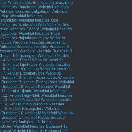
áros
Weboldal készítés Hódmezővásárhely
l készítés Dunakeszi
Weboldal készítés
Weboldal készítés Salgótarján
Weboldal
s Baja
Weboldal készítés
zentmiklós
Weboldal készítés Ózd
l készítés Szekszárd
Weboldal készítés
oldal készítés Gödöllő
Weboldal készítés
agyaróvár
Weboldal készítés Pápa
l készítés Hajdúböszörmény
Weboldal
s Gyula
Weboldal készítés Budapest 1.
Várkerület
Weboldal készítés Budapest 2.
 Rózsadomb
Weboldal készítés Budapest 3.
 Óbuda - Békásmegyer
Weboldal készítés
 4. kerület Újpest
Weboldal készítés
 5. kerület Lipótváros
Weboldal készítés
 6. kerület Terézváros
Weboldal készítés
 7. kerület Erzsébetváros
Weboldal
 Budapest 8. kerület Józsefváros
Weboldal
 Budapest 9. kerület Ferencváros
Weboldal
s Budapest 10. kerület Kőbánya
Weboldal
 11. kerület Újbuda
Weboldal készítés
t 12. kerület Hegyvidék
Weboldal készítés
 13. kerület Angyalföld
Weboldal készítés
 14. kerület Zugló
Weboldal készítés
 15. kerület Rákospalota
Weboldal
 Budapest 16. kerület Mátyásföld
Weboldal
 Budapest 17. kerület Rákoskeresztúr
 készítés Budapest 18. kerület
tlőrinc
Weboldal készítés Budapest 19.
Kispest
Weboldal készítés Budapest 20.