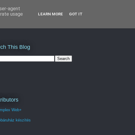
user-agent
erate usage
LEARN MORE
GOT IT
ch This Blog
ributors
mplex Web+
báruház készítés