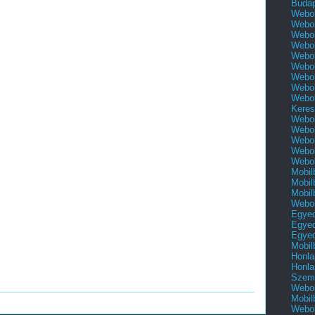
Buda
Webol
Webol
Webol
Webol
Webol
Webol
Webol
Webol
Webol
Keres
Webol
Webol
Webol
Webol
Webol
Mobil
Mobil
Mobil
Webol
Egyed
Egyed
Egyed
Mobil
Honla
Honla
Szemé
Webol
Mobil
Webol