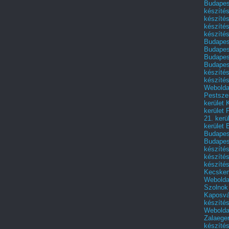
Budapest
készítés
készítés
készíté
készítés
Budapes
Budapest
Budapest
Budapest
készítés
készítés
Weboldal
Pestszen
kerület 
kerület 
21. kerü
kerület 
Budapest
Budapes
készíté
készíté
készíté
Kecske
Webolda
Szolnok
Kaposvá
készíté
Webolda
Zalaege
készíté