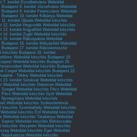
 7. kerület Erzsébetváros
Weboldal
 Budapest 8. kerület Józsefváros
Weboldal
 Budapest 9. kerület Ferencváros
Weboldal
s Budapest 10. kerület Kőbánya
Weboldal
 11. kerület Újbuda
Weboldal készítés
t 12. kerület Hegyvidék
Weboldal készítés
 13. kerület Angyalföld
Weboldal készítés
 14. kerület Zugló
Weboldal készítés
 15. kerület Rákospalota
Weboldal
 Budapest 16. kerület Mátyásföld
Weboldal
 Budapest 17. kerület Rákoskeresztúr
 készítés Budapest 18. kerület
tlőrinc
Weboldal készítés Budapest 19.
Kispest
Weboldal készítés Budapest 20.
Pesterzsébet
Weboldal készítés Budapest
let Csepel
Weboldal készítés Budapest 22.
Budafok - Tétény
Weboldal készítés
 23. kerület Soroksár
Weboldal készítés
t
Weboldal készítés Debrecen
Weboldal
s Szeged
Weboldal készítés Pécs
Weboldal
s Pécs
Weboldal készítés Győr
Weboldal
s Nyíregyháza
Weboldal készítés
mét
Weboldal készítés Székesfehérvár
l készítés Szombathely
Weboldal készítés
Weboldal készítés Érd
Weboldal készítés
r
Weboldal készítés Tatabánya
Weboldal
s Sopron
Weboldal készítés Békéscsaba
l készítés Veszprém
Weboldal készítés
rszeg
Weboldal készítés Eger
Weboldal
s Nagykanizsa
Weboldal készítés