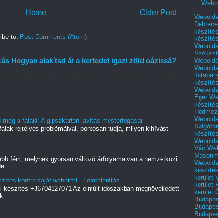
Webol
Home
Older Post
Webolda
Debrece
készíté
ibe to:
Post Comments (Atom)
készíté
Webolda
Székesf
 Hogyan alakítsd át a kertedet igazi zöld oázissá?
Webolda
Webolda
Tatabán
ű növényápolás - ez egy művészet, amely türelmet, odafigyelést
készíté
Webolda
Eger
We
készíté
Hódmező
Webolda
meg a falaid: A gipszkarton javítás mesterfogásai
Salgótar
alak rejtélyes problémáival, pontosan tudja, milyen kihívást
készíté
Webolda
Vác
Web
Mosonm
ebb fém, melynek gyorsan változó árfolyama van a nemzetközi
Webolda
e ...
készíté
kerület 
szítés kontra saját weboldal - Lomtalanítás
kerület
al készítés +36704327071 Az elmúlt időszakban megnövekedett
kerület
k...
Budapest
Budapest
Budapest