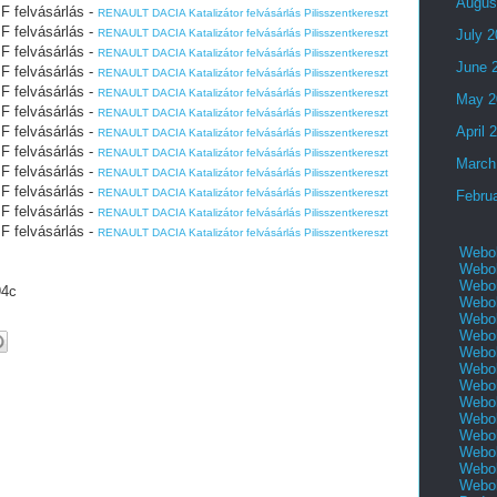
Augus
PF felvásárlás -
RENAULT DACIA Katalizátor felvásárlás Pilisszentkereszt
PF felvásárlás -
RENAULT DACIA Katalizátor felvásárlás Pilisszentkereszt
July 
PF felvásárlás -
RENAULT DACIA Katalizátor felvásárlás Pilisszentkereszt
June 
PF felvásárlás -
RENAULT DACIA Katalizátor felvásárlás Pilisszentkereszt
PF felvásárlás -
RENAULT DACIA Katalizátor felvásárlás Pilisszentkereszt
May 2
PF felvásárlás -
RENAULT DACIA Katalizátor felvásárlás Pilisszentkereszt
PF felvásárlás -
April 
RENAULT DACIA Katalizátor felvásárlás Pilisszentkereszt
PF felvásárlás -
RENAULT DACIA Katalizátor felvásárlás Pilisszentkereszt
March
PF felvásárlás -
RENAULT DACIA Katalizátor felvásárlás Pilisszentkereszt
PF felvásárlás -
RENAULT DACIA Katalizátor felvásárlás Pilisszentkereszt
Febru
PF felvásárlás -
RENAULT DACIA Katalizátor felvásárlás Pilisszentkereszt
PF felvásárlás -
RENAULT DACIA Katalizátor felvásárlás Pilisszentkereszt
Webol
Webol
Webol
94c
Webol
Webol
Webol
Webol
Webol
Webol
Webol
Webol
Webol
Webol
Webol
Webol