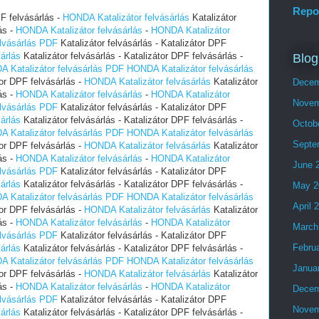
Repo
PF felvásárlás -
HONDA Katalizátor felvásárlás
Katalizátor
ás -
HONDA Katalizátor felvásárlás
-
HONDA Katalizátor
lvásárlás PDF
Katalizátor felvásárlás - Katalizátor DPF
árlás
Katalizátor felvásárlás - Katalizátor DPF felvásárlás -
Blog
 Katalizátor felvásárlás PDF
HONDA Katalizátor felvásárlás
tor DPF felvásárlás -
HONDA Katalizátor felvásárlás
Katalizátor
Decem
ás -
HONDA Katalizátor felvásárlás
-
HONDA Katalizátor
Novem
lvásárlás PDF
Katalizátor felvásárlás - Katalizátor DPF
árlás
Katalizátor felvásárlás - Katalizátor DPF felvásárlás -
Octob
 Katalizátor felvásárlás PDF
HONDA Katalizátor felvásárlás
Septe
tor DPF felvásárlás -
HONDA Katalizátor felvásárlás
Katalizátor
ás -
HONDA Katalizátor felvásárlás
-
HONDA Katalizátor
June 
lvásárlás PDF
Katalizátor felvásárlás - Katalizátor DPF
árlás
Katalizátor felvásárlás - Katalizátor DPF felvásárlás -
May 2
 Katalizátor felvásárlás PDF
HONDA Katalizátor felvásárlás
April 
tor DPF felvásárlás -
HONDA Katalizátor felvásárlás
Katalizátor
ás -
HONDA Katalizátor felvásárlás
-
HONDA Katalizátor
March
lvásárlás PDF
Katalizátor felvásárlás - Katalizátor DPF
Febru
árlás
Katalizátor felvásárlás - Katalizátor DPF felvásárlás -
 Katalizátor felvásárlás PDF
HONDA Katalizátor felvásárlás
Janua
tor DPF felvásárlás -
HONDA Katalizátor felvásárlás
Katalizátor
ás -
HONDA Katalizátor felvásárlás
-
HONDA Katalizátor
Decem
lvásárlás PDF
Katalizátor felvásárlás - Katalizátor DPF
Novem
árlás
Katalizátor felvásárlás - Katalizátor DPF felvásárlás -