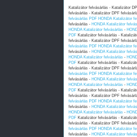
Katalizátor felvásárlás - Katalizátor D
felvásárlás - Katalizátor DPF felvásárl
felvásárlás PDF
HONDA Katalizátor fe
felvásárlás -
HONDA Katalizátor felvás
HONDA Katalizátor felvásárlás
-
HONDA
PDF
Katalizátor felvásárlás - Katalizá
felvásárlás - Katalizátor DPF felvásárl
felvásárlás PDF
HONDA Katalizátor fe
felvásárlás -
HONDA Katalizátor felvás
HONDA Katalizátor felvásárlás
-
HONDA
PDF
Katalizátor felvásárlás - Katalizá
felvásárlás - Katalizátor DPF felvásárl
felvásárlás PDF
HONDA Katalizátor fe
felvásárlás -
HONDA Katalizátor felvás
HONDA Katalizátor felvásárlás
-
HONDA
PDF
Katalizátor felvásárlás - Katalizá
felvásárlás - Katalizátor DPF felvásárl
felvásárlás PDF
HONDA Katalizátor fe
felvásárlás -
HONDA Katalizátor felvás
HONDA Katalizátor felvásárlás
-
HONDA
PDF
Katalizátor felvásárlás - Katalizá
felvásárlás - Katalizátor DPF felvásárl
felvásárlás PDF
HONDA Katalizátor fe
felvásárlás -
HONDA Katalizátor felvás