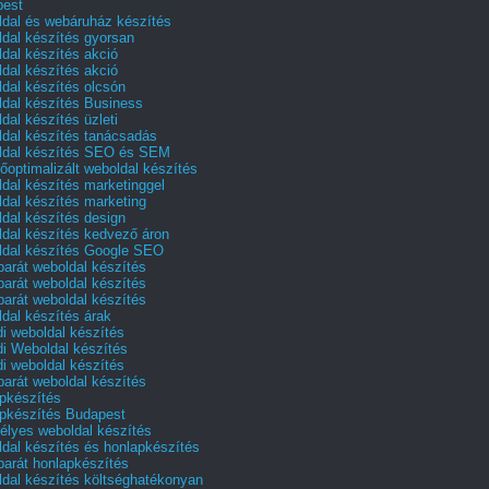
pest
dal és webáruház készítés
dal készítés gyorsan
dal készítés akció
dal készítés akció
dal készítés olcsón
dal készítés Business
dal készítés üzleti
dal készítés tanácsadás
dal készítés SEO és SEM
őoptimalizált weboldal készítés
dal készítés marketinggel
dal készítés marketing
dal készítés design
dal készítés kedvező áron
dal készítés Google SEO
barát weboldal készítés
barát weboldal készítés
barát weboldal készítés
dal készítés árak
i weboldal készítés
i Weboldal készítés
i weboldal készítés
barát weboldal készítés
pkészítés
pkészítés Budapest
lyes weboldal készítés
dal készítés és honlapkészítés
barát honlapkészítés
dal készítés költséghatékonyan