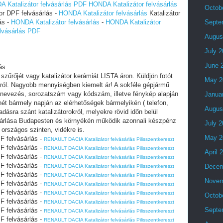
 Katalizátor felvásárlás PDF
HONDA Katalizátor felvásárlás
Octob
tor DPF felvásárlás -
HONDA Katalizátor felvásárlás
Katalizátor
ás -
HONDA Katalizátor felvásárlás
-
HONDA Katalizátor
Septe
lvásárlás PDF
Augus
July 
June 
ás
f szűrőjét vagy katalizátor kerámiát LISTA áron. Küldjön fotót
May 2
król. Nagyobb mennyiségben kiemelt ár! A sokféle gépjármű
nevezés, sorozatszám vagy kódszám, illetve fénykép alapján
Janua
ét bármely napján az elérhetőségek bármelyikén ( telefon,
Augus
ladásra szánt katalizátorokról, melyekre rövid időn belül
vásárlása Budapesten és környékén működik azonnali készpénz
July 
országos szinten, vidékre is.
May 2
PF felvásárlás -
RENAULT DACIA Katalizátor felvásárlás Pilisszentkereszt
PF felvásárlás -
RENAULT DACIA Katalizátor felvásárlás Pilisszentkereszt
April 
PF felvásárlás -
RENAULT DACIA Katalizátor felvásárlás Pilisszentkereszt
PF felvásárlás -
Decem
RENAULT DACIA Katalizátor felvásárlás Pilisszentkereszt
PF felvásárlás -
RENAULT DACIA Katalizátor felvásárlás Pilisszentkereszt
Novem
PF felvásárlás -
RENAULT DACIA Katalizátor felvásárlás Pilisszentkereszt
PF felvásárlás -
RENAULT DACIA Katalizátor felvásárlás Pilisszentkereszt
Octob
PF felvásárlás -
RENAULT DACIA Katalizátor felvásárlás Pilisszentkereszt
Septe
PF felvásárlás -
RENAULT DACIA Katalizátor felvásárlás Pilisszentkereszt
PF felvásárlás -
RENAULT DACIA Katalizátor felvásárlás Pilisszentkereszt