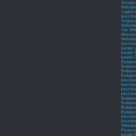
Dunaújv
Webolda
Cegléd
készíté
Szigets
Webolda
Vác
Web
Mosonm
Webolda
készíté
kerület 
kerület
kerület
Budapest
Budapest
Budapest
Budapest
készítés
készítés
készíté
készítés
Budapes
Budapest
Budapest
Budapest
készítés
készítés
Weboldal
Pestszen
kerület 