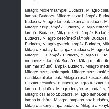
Milagro Modern lámpák Budaörs, Milagro csillá
lámpák Budaörs, Milagro asztali lámpák Budaö
Budaörs, Milagro lámpák azonnal Budaörs, Mil
Milagro szép lámpák Budaörs, Milagro csitetős
lámpák Budaörs, Milagro kerti lámpák Budaörs
Budaörs, Milagro beépíthető lámpák Budaörs,
Budaörs, Milagro gyerek lámpák Budaörs, Mila
Milagro kristály falilámpák Budaörs, Milagro k
Milagro LED lámpák Budaörs, Milagro LED fal
mennyezeti lámpák Budaörs, Milagro Loft stíl
Minimál stílusú lámpák Budaörs, Milagro medi
Milagro rusztikuslampak, Milagro rusztikuslá
rusztikusállólámpák, Milagro rusztikusasztali
rusztikuscsillárok.budaörs, Milagro rusztik
lampak.budaörs, Milagro fenyforras.budaörs, 
Milagro csillarbolt.budaörs, Milagro lampaker
lampa.budaörs, Milagro lampaaruhaz.budaörs,
Milagro alkonylampa.budaörs, Milagro alkony