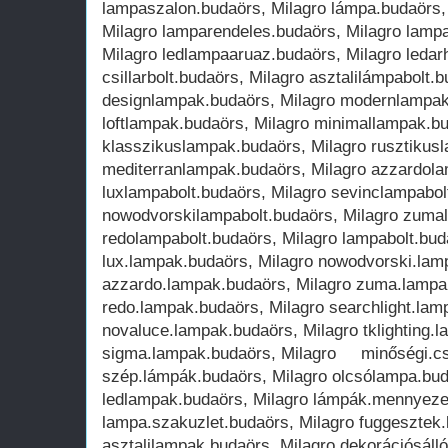
lampaszalon.budaörs, Milagro lámpa.budaörs,
Milagro lamparendeles.budaörs, Milagro lampa
Milagro ledlampaaruaz.budaörs, Milagro ledar
csillarbolt.budaörs, Milagro asztalilámpabolt.
designlampak.budaörs, Milagro modernlampak
loftlampak.budaörs, Milagro minimallampak.bu
klasszikuslampak.budaörs, Milagro rusztikus
mediterranlampak.budaörs, Milagro azzardolam
luxlampabolt.budaörs, Milagro sevinclampabol
nowodvorskilampabolt.budaörs, Milagro zumal
redolampabolt.budaörs, Milagro lampabolt.buda
lux.lampak.budaörs, Milagro nowodvorski.lam
azzardo.lampak.budaörs, Milagro zuma.lampa
redo.lampak.budaörs, Milagro searchlight.lam
novaluce.lampak.budaörs, Milagro tklighting.
sigma.lampak.budaörs, Milagro minőségi.csi
szép.lámpák.budaörs, Milagro olcsólampa.bud
ledlampak.budaörs, Milagro lámpák.mennyezet
lampa.szakuzlet.budaörs, Milagro fuggesztek
asztalilampak.budaörs, Milagro dekorációsáll