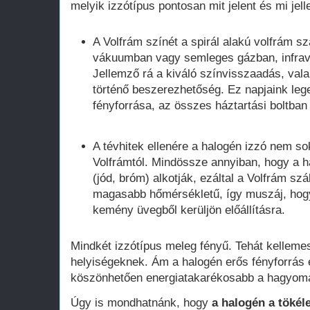
melyik izzótípus pontosan mit jelent és mi je
A Volfrám színét a spirál alakú volfrám sz
vákuumban vagy semleges gázban, infrav
Jellemző rá a kiváló színvisszaadás, val
történő beszerezhetőség. Ez napjaink leg
fényforrása, az összes háztartási boltban f
A tévhitek ellenére a halogén izzó nem s
Volfrámtól. Mindössze annyiban, hogy a 
(jód, bróm) alkotják, ezáltal a Volfrám szá
magasabb hőmérsékletű, így muszáj, hog
kemény üvegből kerüljön előállításra.
Mindkét izzótípus meleg fényű. Tehát kelleme
helyiségeknek. Ám a halogén erős fényforrás
köszönhetően energiatakarékosabb a hagyomá
Úgy is mondhatnánk, hogy
a halogén a tökél