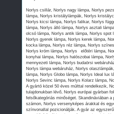
Norlys csillár, Norlys nagy lámpa, Norlys pez
lámpa, Norlys kristálylámpák, Norlys kristálycs
Norlys kicsi lámpa, Norlys falikar, Norlys füg
lámpa, Norlys álló lámpa, Norlys asztali lámp
olcsó lámpa, Norlys antik lámpa, Norlys spot 
Norlys gyerek lámpa, Norlys kerek lámpa, No
kocka lámpa, Norlys réz lámpa, Norlys színes
Norlys króm lámpa, Norlys előtéri lámpa, Nor
konyhai lámpa, Norlys halószobai lámpa, Norl
mennyezeti lámpa, Norlys budaörsi webáruhá
Norlys lámpa webáruház, Norlys olaszlámpák,
lámpa, Norlys Globo lámpa, Norlys Ideal lux 
Norlys Sevinc lámpa, Norlys Kolarz lámpa, No
A gyártó közel 50 éves múlttal rendelkezik, No
tulajdonukban lévő, Norlys európai gyárban fol
felsőkategóriás minőséget. Skandináviában a p
számon, Norlys versenyképes árakkal és egyed
színvonallal pozicionálják. A gyár az egyszer