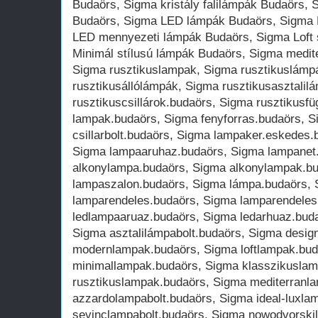
Budaörs, Sigma kristály falilámpák Budaörs, S
Budaörs, Sigma LED lámpák Budaörs, Sigma 
LED mennyezeti lámpák Budaörs, Sigma Loft 
Minimál stílusú lámpák Budaörs, Sigma medit
Sigma rusztikuslampak, Sigma rusztikuslámp
rusztikusállólámpák, Sigma rusztikusasztalil
rusztikuscsillárok.budaörs, Sigma rusztiku
lampak.budaörs, Sigma fenyforras.budaörs, S
csillarbolt.budaörs, Sigma lampaker.eskedes
Sigma lampaaruhaz.budaörs, Sigma lampanet
alkonylampa.budaörs, Sigma alkonylampak.b
lampaszalon.budaörs, Sigma lámpa.budaörs, 
lamparendeles.budaörs, Sigma lamparendeles.
ledlampaaruaz.budaörs, Sigma ledarhuaz.budaö
Sigma asztalilámpabolt.budaörs, Sigma desi
modernlampak.budaörs, Sigma loftlampak.bud
minimallampak.budaörs, Sigma klasszikusla
rusztikuslampak.budaörs, Sigma mediterranl
azzardolampabolt.budaörs, Sigma ideal-luxla
sevinclampabolt.budaörs, Sigma nowodvorski