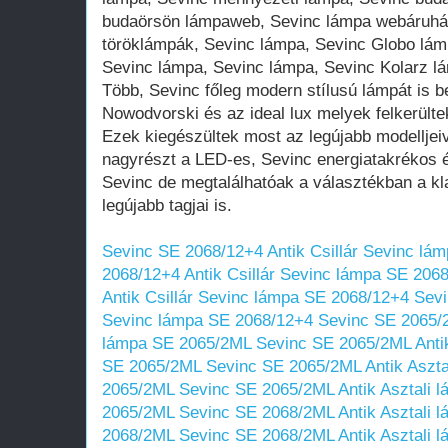
budaörsön lámpaweb, Sevinc lámpa webáruház
töröklámpák, Sevinc lámpa, Sevinc Globo lámp
Sevinc lámpa, Sevinc lámpa, Sevinc Kolarz lá
Több, Sevinc főleg modern stílusú lámpát is 
Nowodvorski és az ideal lux melyek felkerült
Ezek kiegészültek most az legújabb modelljei
nagyrészt a LED-es, Sevinc energiatakrékos
Sevinc de megtalálhatóak a választékban a kl
legújabb tagjai is.
Sevinc SE 2068/12+4 Antik Csillár Sevinc lá
2068/12+4 Antik Csillár Sevinc lámpa SE 206
Antik Csillár Sevinc lámpa SE 2068/12+4
Sevi
Sevinc lámpa SE 2068/12+4
Sevinc SE 2065/2
lámpa SE 2065/2ML
Sevinc SE 2065/2ML Antik
SE 2065/2ML
Sevinc SE 2065/2ML Antik Aszta
2065/2ML
Sevinc SE 2065/2ML Antik Asztali 
2065/2ML
Sevinc SE 2068/2ML Antik Asztali 
2068/2ML
Sevinc SE 2068/2ML Antik Asztali 