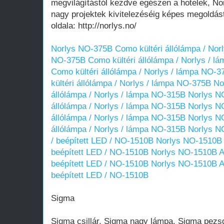
megvilágítástól kezdve egészen a hotelek, Nor
nagy projektek kivitelezéséig képes megoldást
oldala: http://norlys.no/
Norlys NO-375B Como kültéri állólámpa / Nor
NO-375B Como kültéri állólámpa / Norlys / 
Como kültéri állólámpa / Norlys / lámpa NO-3
kültéri állólámpa / Norlys / lámpa NO-375B
No
állólámpa / Norlys / lámpa NO-315B
Norlys NO
állólámpa / Norlys / lámpa NO-315B
Norlys NO
állólámpa / Norlys / lámpa NO-315B
Norlys NO
állólámpa / Norlys / lámpa NO-315B
Norlys NO
/ beépített LED / NO-1510B
Norlys NO-1510B A
beépített LED / NO-1510B
Norlys NO-1510B Ask
beépített LED / NO-1510B
Norlys NO-1510B Ask
beépített LED / NO-1510B
Sigma
Sigma csillár, Sigma nagy lámpa, Sigma pezs