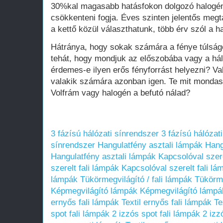
30%kal magasabb hatásfokon dolgozó halogén 
csökkenteni fogja. Éves szinten jelentős megt
a kettő közül választhatunk, több érv szól a ha
Hátránya, hogy sokak számára a fénye túlsá
tehát, hogy mondjuk az előszobába vagy a hál
érdemes-e ilyen erős fényforrást helyezni? V
valakik számára azonban igen. Te mit mondasz
Volfrám vagy halogén a befutó nálad?
3 fázísú hálózati sínrendszer
3 fázísú hálózat
sínrendszer
Hangulatfény asztali lámpák
Hang
Hangulatfény asztali lámpák
Kapcsolóval szere
szerelt fali lámpák
Kapcsolóval szerelt fali lá
lámpák
Tükörmegvilágító / fali lámpák
Tükörme
Képmegvilágító lámpák
Képmegvilágító lámpá
ernyős fali lámpák
Textil ernyős fali lámpák
Te
spot fali lámpák
2 izzós spot fali lámpák
2 izz