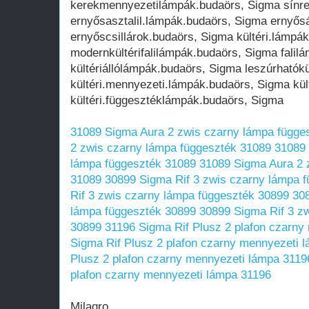
kerekmennyezetilámpák.budaörs, Sigma sínr
ernyősasztalil.lámpák.budaörs, Sigma ernyős
ernyőscsillárok.budaörs, Sigma kültéri.lámpá
modernkültérifalilámpák.budaörs, Sigma falil
kültériállólámpák.budaörs, Sigma leszúrhatók
kültéri.mennyezeti.lámpák.budaörs, Sigma kül
kültéri.függesztéklámpák.budaörs, Sigma
31089 Sigma Aura 2 zwis czarny lámpa függe
2 zwis czarny lámpa függeszték 31089
31089 
lámpa függeszték 31089
31089 Sigma Aura 2 
31089
30899 Sigma Rif 3 zwis czarny lámpa 
Rif 3 zwis czarny lámpa függeszték 30899
308
lámpa függeszték 30899
30899 Sigma Rif 3 z
30899
31196 Sigma Rif Plusz 2 plafon czarny
Sigma Rif Plusz 2 plafon czarny mennyezeti 
Plusz 2 plafon czarny mennyezeti lámpa 3119
plafon czarny mennyezeti lámpa 31196
Milagro