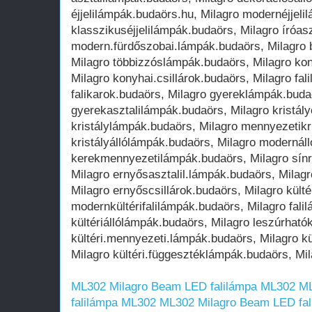
éjjelilámpák.budaörs.hu, Milagro modernéjjeli
klasszikuséjjelilámpák.budaörs, Milagro íróas
modern.fürdőszobai.lámpák.budaörs, Milagro 
Milagro többizzóslámpák.budaörs, Milagro ko
Milagro konyhai.csillárok.budaörs, Milagro fa
falikarok.budaörs, Milagro gyereklámpák.buda
gyerekasztalilámpák.budaörs, Milagro kristály
kristálylámpák.budaörs, Milagro mennyezetikr
kristályállólámpák.budaörs, Milagro modernál
kerekmennyezetilámpák.budaörs, Milagro sín
Milagro ernyősasztalil.lámpák.budaörs, Milag
Milagro ernyőscsillárok.budaörs, Milagro kült
modernkültérifalilámpák.budaörs, Milagro fali
kültériállólámpák.budaörs, Milagro leszúrható
kültéri.mennyezeti.lámpák.budaörs, Milagro kü
Milagro kültéri.függesztéklámpák.budaörs, Mi
ML302 Milagro Beam LED falilámpa ML302
ML
falilámpa ML302
ML302 Milagro Beam LED fa