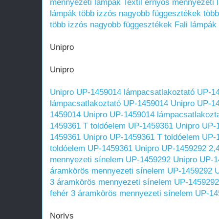
mennyezeti lámpák
Textil ernyős mennyezeti
lámpák
több izzós nagyobb függesztékek
töb
több izzós nagyobb függesztékek
Fali lámpák
Unipro
Unipro
Unipro UP-1459014 lámpacsatlakoztató UP-1
lámpacsatlakoztató UP-1459014
Unipro UP-14
1459014
Unipro UP-1459014 lámpacsatlakozt
1459361 T toldóelem UP-1459361
Unipro UP-
1459361
Unipro UP-1459361 T toldóelem UP-
toldóelem UP-1459361
Unipro UP-1459292 2,4
mennyezeti sínelem UP-1459292
Unipro UP-1
áramkörös mennyezeti sínelem UP-1459292
U
3 áramkörös mennyezeti sínelem UP-1459292
fehér 3 áramkörös mennyezeti sínelem UP-1
Norlys