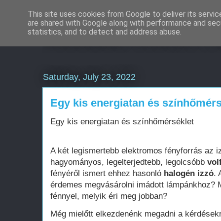
This site uses cookies from Google to deliver its servic
are shared with Google along with performance and secu
Weboldal készítés rö
statistics, and to detect and address abuse.
Saturday, July 23, 2022
Egy kis energiatan és színhőmérs
Egy kis energiatan és színhőmérséklet
A két legismertebb elektromos fényforrás az 
hagyományos, legelterjedtebb, legolcsóbb
vol
fényéről ismert ehhez hasonló
halogén izzó
.
érdemes megvásárolni imádott lámpánkhoz? M
fénnyel, melyik éri meg jobban?
Még mielőtt elkezdenénk megadni a kérdésekre