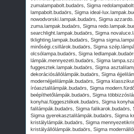
zumalampabolt.budaörs, Sigma redolampabolt
lampabolt.budaörs, Sigma ideal-lux.lampak.b
nowodvorski.lampak.budaörs, Sigma azzardo
zuma.lampak.budaörs, Sigma redo.lampak.bu
searchlight.lampak.budaörs, Sigma novaluce
tklighting.lampak.budaörs, Sigma sigma.la
minőségi.csillárok.budaörs, Sigma szép.lámp
olcsólampa.budaörs, Sigma ledlampak.budaör
lámpák.mennyezeti.budaörs, Sigma lampa.sza
fuggesztek.lampak.budaörs, Sigma asztalila
dekorációsállólámpák.budaörs, Sigma éjjelil
modernéjjelilámpák.budaörs, Sigma klassziku
íróasztalilámpák.budaörs, Sigma modern.fürd
beépíthetőlámpák.budaörs, Sigma többizzósl
konyhai.függesztékek.budaörs, Sigma konyhai
falilámpák.budaörs, Sigma falikarok.budaörs
Sigma gyerekasztalilámpák.budaörs, Sigma kri
kristálylámpák.budaörs, Sigma mennyezetikri
kristályállólámpák.budaörs, Sigma modernáll