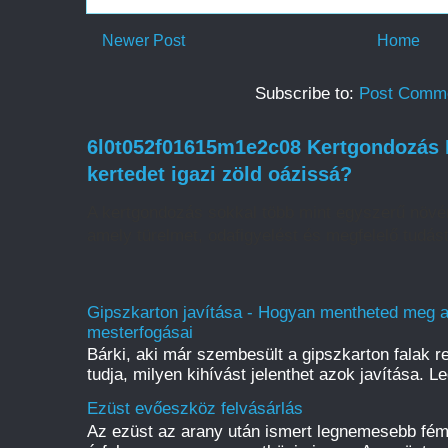
Newer Post
Home
Subscribe to:
Post Comme
6l0t052f01615m1e2c08 Kertgondozás H
kertedet igazi zöld oázissá?
A kertgondozás sokkal több mint egyszerű növé
amely türelmet, odafigyelést és megfelelő tudást
Gipszkarton javítása - Hogyan mentheted meg a f
mesterfogásai
Bárki, aki már szembesült a gipszkarton falak r
tudja, milyen kihívást jelenthet azok javítása. L
Ezüst evőeszköz felvásárlás
Az ezüst az arany után ismert legnemesebb fém