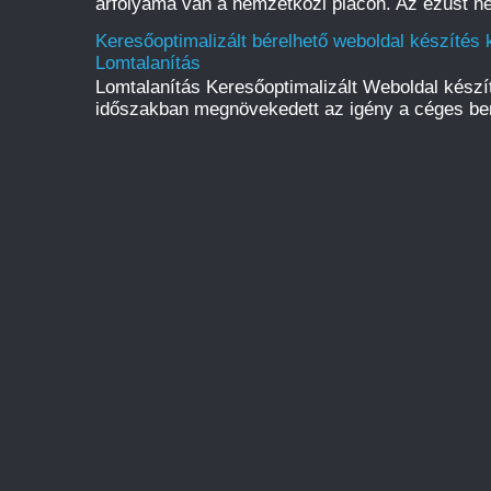
árfolyama van a nemzetközi piacon. Az ezüst ne
Keresőoptimalizált bérelhető weboldal készítés k
Lomtalanítás
Lomtalanítás Keresőoptimalizált Weboldal kész
időszakban megnövekedett az igény a céges be