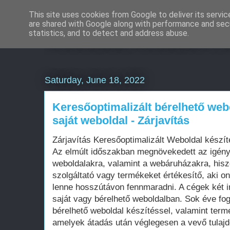
This site uses cookies from Google to deliver its servic
are shared with Google along with performance and secu
Weboldal készítés rö
statistics, and to detect and address abuse.
Saturday, June 18, 2022
Keresőoptimalizált bérelhető web
saját weboldal - Zárjavítás
Zárjavítás Keresőoptimalizált Weboldal kész
Az elmúlt időszakban megnövekedett az igén
weboldalakra, valamint a webáruházakra, his
szolgáltató vagy termékeket értékesítő, aki on
lenne hosszútávon fennmaradni. A cégek két i
saját vagy bérelhető weboldalban. Sok éve fo
bérelhető weboldal készítéssel, valamint term
amelyek átadás után véglegesen a vevő tula