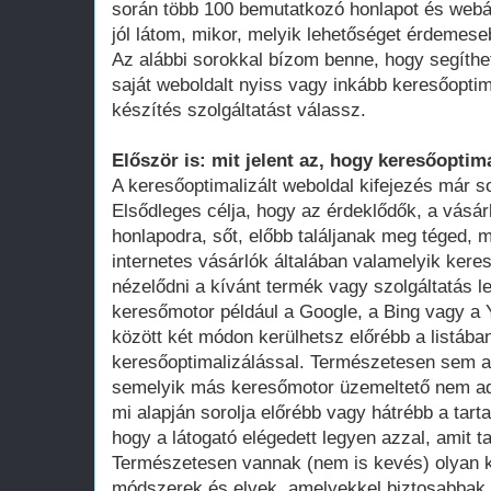
során több 100 bemutatkozó honlapot és webá
jól látom, mikor, melyik lehetőséget érdemese
Az alábbi sorokkal bízom benne, hogy segíthe
saját weboldalt nyiss vagy inkább keresőoptim
készítés szolgáltatást válassz.
Először is: mit jelent az, hogy keresőoptima
A keresőoptimalizált weboldal kifejezés már 
Elsődleges célja, hogy az érdeklődők, a vásár
honlapodra, sőt, előbb találjanak meg téged, 
internetes vásárlók általában valamelyik ker
nézelődni a kívánt termék vagy szolgáltatás le
keresőmotor például a Google, a Bing vagy a Y
között két módon kerülhetsz előrébb a listában
keresőoptimalizálással. Természetesen sem a
semelyik más keresőmotor üzemeltető nem adot
mi alapján sorolja előrébb vagy hátrébb a tarta
hogy a látogató elégedett legyen azzal, amit ta
Természetesen vannak (nem is kevés) olyan k
módszerek és elvek, amelyekkel biztosabbak 