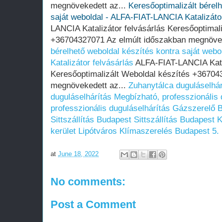
megnövekedett az...
Keresőoptimalizált bérel
saját weboldal - ALFA-FIAT-LANCIA Katalizátor
LANCIA Katalizátor felvásárlás Keresőoptimal
+36704327071 Az elmúlt időszakban megnövek
bérelhető weboldal készítés kontra saját web
Katalizátor felvásárlás
ALFA-FIAT-LANCIA Katal
Keresőoptimalizált Weboldal készítés +36704
megnövekedett az...
Zuhanytálca duguláselhár
duguláselhárítás
Megbízható, professzionális 
professzionális duguláselhárítás
Gázszerelő 
Sittszállítás Budapest
Sittszállítás Budapest
K
kerület Lipótváros
Klímaszerelés Budapest 5. 
at
June 18, 2022
No comments:
Post a Comment