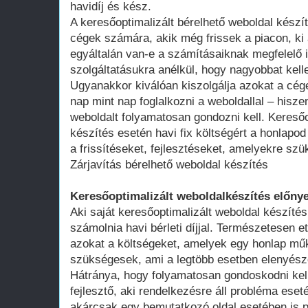
havidíj és kész.
A keresőoptimalizált bérelhető weboldal kész
cégek számára, akik még frissek a piacon, ki 
egyáltalán van-e a számításaiknak megfelelő 
szolgáltatásukra anélkül, hogy nagyobbat kell
Ugyanakkor kiválóan kiszolgálja azokat a cég
nap mint nap foglalkozni a weboldallal – hisze
weboldalt folyamatosan gondozni kell. Keresőo
készítés esetén havi fix költségért a honlap
a frissítéseket, fejlesztéseket, amelyekre szü
Zárjavítás bérelhető weboldal készítés
Keresőoptimalizált weboldalkészítés előnye
Aki saját keresőoptimalizált weboldal készítés
számolnia havi bérleti díjjal. Természetesen ett
azokat a költségeket, amelyek egy honlap műk
szükségesek, ami a legtöbb esetben elenyésző
Hátránya, hogy folyamatosan gondoskodni kell
fejlesztő, aki rendelkezésre áll probléma ese
akárcsak egy bemutatkozó oldal esetében is 