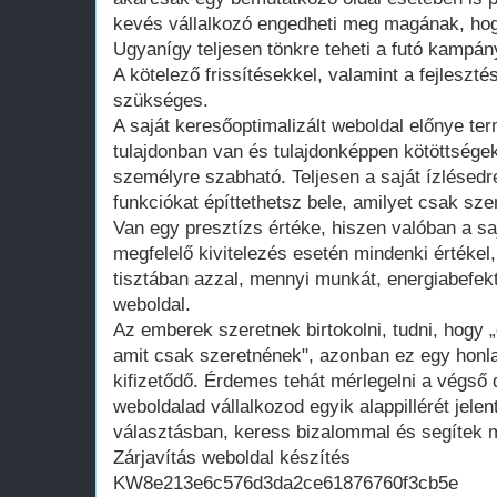
kevés vállalkozó engedheti meg magának, hogy
Ugyanígy teljesen tönkre teheti a futó kampán
A kötelező frissítésekkel, valamint a fejleszté
szükséges.
A saját keresőoptimalizált weboldal előnye te
tulajdonban van és tulajdonképpen kötöttsége
személyre szabható. Teljesen a saját ízlésedr
funkciókat építtethetsz bele, amilyet csak szer
Van egy presztízs értéke, hiszen valóban a saj
megfelelő kivitelezés esetén mindenki értékel
tisztában azzal, mennyi munkát, energiabefekte
weboldal.
Az emberek szeretnek birtokolni, tudni, hogy 
amit csak szeretnének", azonban ez egy honla
kifizetődő. Érdemes tehát mérlegelni a végső d
weboldalad vállalkozod egyik alappillérét jelen
választásban, keress bizalommal és segítek m
Zárjavítás weboldal készítés
KW8e213e6c576d3da2ce61876760f3cb5e