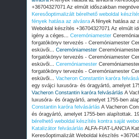
+36704327071 Az elmúlt időszakban megnöveke
Keresőoptimalizált bérelhető weboldal készítés
fények hatása az alvásra
A fények hatása az a
Weboldal készítés +36704327071 Az elmúlt i
igény a céges...
Ceremóniamester
Ceremóniame
forgatókönyv tervezés - Ceremóniamester Cer
esküvői...
Ceremóniamester
Ceremóniamester 
forgatókönyv tervezés - Ceremóniamester Cer
esküvői...
Ceremóniamester
Ceremóniamester 
forgatókönyv tervezés - Ceremóniamester Cer
esküvői...
Vacheron Constantin karóra felvásá
egy svájci luxusóra- és óragyártó, amelyet 175
Vacheron Constantin karóra felvásárlás
A Vach
luxusóra- és óragyártó, amelyet 1755-ben alap
Constantin karóra felvásárlás
A Vacheron Cons
és óragyártó, amelyet 1755-ben alapítottak. 1
bérelhető weboldal készítés kontra saját web
Katalizátor felvásárlás
ALFA-FIAT-LANCIA Katal
Keresőoptimalizált Weboldal készítés +36704