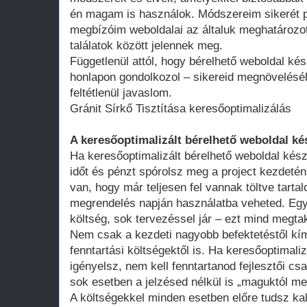
én magam is használok. Módszereim sikerét p
megbízóim weboldalai az általuk meghatározot
találatok között jelennek meg.
Függetlenül attól, hogy bérelhető weboldal kés
honlapon gondolkozol – sikereid megnövelésé
feltétlenül javaslom.
Gránit Sírkő Tisztítása keresőoptimalizálás
A keresőoptimalizált bérelhető weboldal ké
Ha keresőoptimalizált bérelhető weboldal kész
időt és pénzt spórolsz meg a project kezdeté
van, hogy már teljesen fel vannak töltve tart
megrendelés napján használatba veheted. Egy 
költség, sok tervezéssel jár – ezt mind megtak
Nem csak a kezdeti nagyobb befektetéstől k
fenntartási költségektől is. Ha keresőoptimali
igényelsz, nem kell fenntartanod fejlesztői cs
sok esetben a jelzésed nélkül is „maguktól m
A költségekkel minden esetben előre tudsz kal