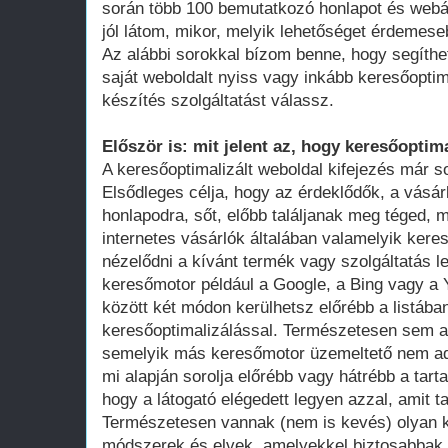
során több 100 bemutatkozó honlapot és webá
jól látom, mikor, melyik lehetőséget érdemese
Az alábbi sorokkal bízom benne, hogy segíthe
saját weboldalt nyiss vagy inkább keresőoptim
készítés szolgáltatást válassz.
Először is: mit jelent az, hogy keresőoptima
A keresőoptimalizált weboldal kifejezés már 
Elsődleges célja, hogy az érdeklődők, a vásár
honlapodra, sőt, előbb találjanak meg téged, 
internetes vásárlók általában valamelyik ker
nézelődni a kívánt termék vagy szolgáltatás le
keresőmotor például a Google, a Bing vagy a Y
között két módon kerülhetsz előrébb a listában
keresőoptimalizálással. Természetesen sem a
semelyik más keresőmotor üzemeltető nem adot
mi alapján sorolja előrébb vagy hátrébb a tarta
hogy a látogató elégedett legyen azzal, amit ta
Természetesen vannak (nem is kevés) olyan k
módszerek és elvek, amelyekkel biztosabbak 