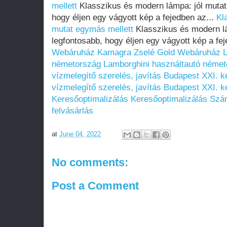
mellett
Klasszikus és modern lámpa: jól mutat
hogy éljen egy vágyott kép a fejedben az...
Kl
mutat egymás mellett
Klasszikus és modern lá
legfontosabb, hogy éljen egy vágyott kép a fe
Webáruház
Kamagra Zselé Gold Webáruház
L
németország
Lamborghini használtautó néme
vízmelegítő szerelés, javítás Budapest XXI. k
vízmelegítő szerelés, javítás Budapest XXI. k
Keresőoptimalizálás
Keresőoptimalizálás
Szám
felvásárlás
at
June 04, 2022
No comments:
Post a Comment