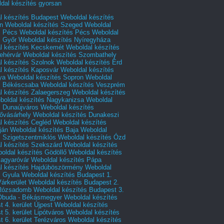
dal készítés gyorsan
l készítés Budapest
Weboldal készítés
n
Weboldal készítés Szeged
Weboldal
s Pécs
Weboldal készítés Pécs
Weboldal
s Győr
Weboldal készítés Nyíregyháza
l készítés Kecskemét
Weboldal készítés
ehérvár
Weboldal készítés Szombathely
l készítés Szolnok
Weboldal készítés Érd
l készítés Kaposvár
Weboldal készítés
ya
Weboldal készítés Sopron
Weboldal
s Békéscsaba
Weboldal készítés Veszprém
l készítés Zalaegerszeg
Weboldal készítés
boldal készítés Nagykanizsa
Weboldal
s Dunaújváros
Weboldal készítés
vásárhely
Weboldal készítés Dunakeszi
l készítés Cegléd
Weboldal készítés
ján
Weboldal készítés Baja
Weboldal
s Szigetszentmiklós
Weboldal készítés Ózd
l készítés Szekszárd
Weboldal készítés
oldal készítés Gödöllő
Weboldal készítés
agyaróvár
Weboldal készítés Pápa
l készítés Hajdúböszörmény
Weboldal
s Gyula
Weboldal készítés Budapest 1.
Várkerület
Weboldal készítés Budapest 2.
 Rózsadomb
Weboldal készítés Budapest 3.
 Óbuda - Békásmegyer
Weboldal készítés
 4. kerület Újpest
Weboldal készítés
 5. kerület Lipótváros
Weboldal készítés
 6. kerület Terézváros
Weboldal készítés