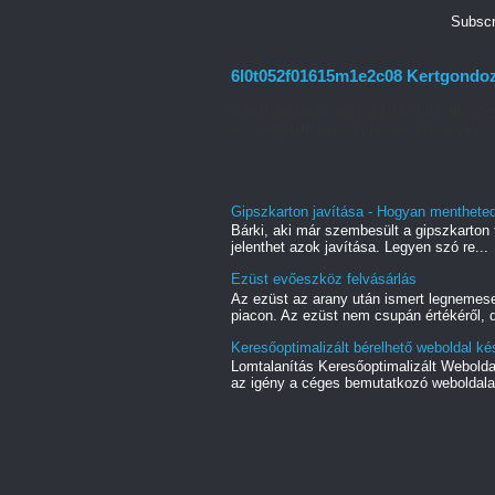
Subscr
6l0t052f01615m1e2c08 Kertgondozás
A kertgondozás sokkal több mint egyszer
és megfelelő tudást igényel. Minden ke...
Gipszkarton javítása - Hogyan mentheted 
Bárki, aki már szembesült a gipszkarton f
jelenthet azok javítása. Legyen szó re...
Ezüst evőeszköz felvásárlás
Az ezüst az arany után ismert legnemes
piacon. Az ezüst nem csupán értékéről, d
Keresőoptimalizált bérelhető weboldal ké
Lomtalanítás Keresőoptimalizált Webold
az igény a céges bemutatkozó weboldala