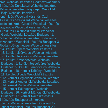
áros
Weboldal készítés Hódmezővásárhely
l készítés Dunakeszi
Weboldal készítés
Weboldal készítés Salgótarján
Weboldal
s Baja
Weboldal készítés
zentmiklós
Weboldal készítés Ózd
l készítés Szekszárd
Weboldal készítés
oldal készítés Gödöllő
Weboldal készítés
agyaróvár
Weboldal készítés Pápa
l készítés Hajdúböszörmény
Weboldal
s Gyula
Weboldal készítés Budapest 1.
Várkerület
Weboldal készítés Budapest 2.
 Rózsadomb
Weboldal készítés Budapest 3.
 Óbuda - Békásmegyer
Weboldal készítés
 4. kerület Újpest
Weboldal készítés
 5. kerület Lipótváros
Weboldal készítés
 6. kerület Terézváros
Weboldal készítés
 7. kerület Erzsébetváros
Weboldal
 Budapest 8. kerület Józsefváros
Weboldal
 Budapest 9. kerület Ferencváros
Weboldal
s Budapest 10. kerület Kőbánya
Weboldal
 11. kerület Újbuda
Weboldal készítés
t 12. kerület Hegyvidék
Weboldal készítés
 13. kerület Angyalföld
Weboldal készítés
 14. kerület Zugló
Weboldal készítés
 15. kerület Rákospalota
Weboldal
 Budapest 16. kerület Mátyásföld
Weboldal
 Budapest 17. kerület Rákoskeresztúr
 készítés Budapest 18. kerület
tlőrinc
Weboldal készítés Budapest 19.
Kispest
Weboldal készítés Budapest 20.