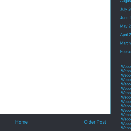
Augus
July 
June 
May 2
April 
March
Febru
Webol
Webol
Webol
Webol
Webol
Webol
Webol
Webol
Webol
Webol
Webol
Webol
Webol
Home
Older Post
Webol
Webol