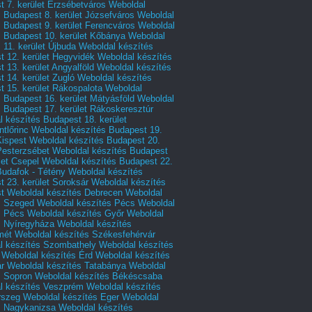
 7. kerület Erzsébetváros
Weboldal
 Budapest 8. kerület Józsefváros
Weboldal
 Budapest 9. kerület Ferencváros
Weboldal
s Budapest 10. kerület Kőbánya
Weboldal
 11. kerület Újbuda
Weboldal készítés
t 12. kerület Hegyvidék
Weboldal készítés
 13. kerület Angyalföld
Weboldal készítés
 14. kerület Zugló
Weboldal készítés
 15. kerület Rákospalota
Weboldal
 Budapest 16. kerület Mátyásföld
Weboldal
 Budapest 17. kerület Rákoskeresztúr
 készítés Budapest 18. kerület
tlőrinc
Weboldal készítés Budapest 19.
Kispest
Weboldal készítés Budapest 20.
Pesterzsébet
Weboldal készítés Budapest
let Csepel
Weboldal készítés Budapest 22.
Budafok - Tétény
Weboldal készítés
 23. kerület Soroksár
Weboldal készítés
t
Weboldal készítés Debrecen
Weboldal
s Szeged
Weboldal készítés Pécs
Weboldal
s Pécs
Weboldal készítés Győr
Weboldal
s Nyíregyháza
Weboldal készítés
mét
Weboldal készítés Székesfehérvár
l készítés Szombathely
Weboldal készítés
Weboldal készítés Érd
Weboldal készítés
r
Weboldal készítés Tatabánya
Weboldal
s Sopron
Weboldal készítés Békéscsaba
l készítés Veszprém
Weboldal készítés
rszeg
Weboldal készítés Eger
Weboldal
s Nagykanizsa
Weboldal készítés