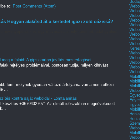
Buda
Webol
ibe to:
Post Comments (Atom)
Webol
Webol
Webol
 Hogyan alakítsd át a kertedet igazi zöld oázissá?
Webol
Webol
ű növényápolás - ez egy művészet, amely türelmet, odafigyelést
Webol
Webol
Webol
Keres
Webol
Webol
meg a falaid: A gipszkarton javítás mesterfogásai
Webol
alak rejtélyes problémáival, pontosan tudja, milyen kihívást
Webol
Webol
Mobil
Mobil
ebb fém, melynek gyorsan változó árfolyama van a nemzetközi
Mobil
e ...
Webol
Egyed
szítés kontra saját weboldal - Lomtalanítás
Egyed
al készítés +36704327071 Az elmúlt időszakban megnövekedett
Egyed
k...
Mobil
Honla
Honla
Szemé
Webol
Mobil
Webol