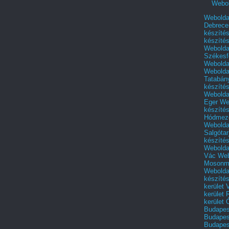
Webol
Webolda
Debrece
készíté
készíté
Webolda
Székesf
Webolda
Webolda
Tatabán
készíté
Webolda
Eger
We
készíté
Hódmező
Webolda
Salgótar
készíté
Webolda
Vác
Web
Mosonm
Webolda
készíté
kerület 
kerület
kerület
Budapest
Budapest
Budapest