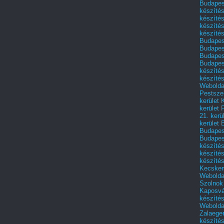
Budapest
készítés
készítés
készíté
készítés
Budapes
Budapest
Budapest
Budapest
készítés
készítés
Weboldal
Pestszen
kerület 
kerület 
21. kerü
kerület 
Budapest
Budapes
készíté
készíté
készíté
Kecske
Webolda
Szolnok
Kaposvá
készíté
Webolda
Zalaege
készíté