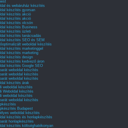
pest
dal és webáruház készítés
dal készítés gyorsan
dal készítés akció
dal készítés akció
dal készítés olcsón
dal készítés Business
dal készítés üzleti
dal készítés tanácsadás
dal készítés SEO és SEM
őoptimalizált weboldal készítés
dal készítés marketinggel
dal készítés marketing
dal készítés design
dal készítés kedvező áron
dal készítés Google SEO
barát weboldal készítés
barát weboldal készítés
barát weboldal készítés
dal készítés árak
i weboldal készítés
i Weboldal készítés
i weboldal készítés
barát weboldal készítés
pkészítés
pkészítés Budapest
lyes weboldal készítés
dal készítés és honlapkészítés
barát honlapkészítés
dal készítés költséghatékonyan