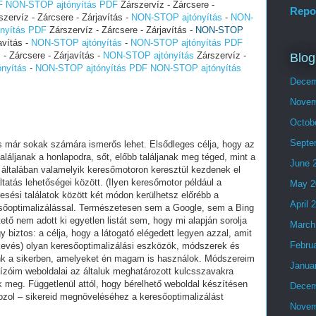
F
NON-STOP ajtónyítás PDF
Zárszervíz - Zárcsere -
Repo
zervíz - Zárcsere - Zárjavítás -
NON-STOP ajtónyítás
-
NON-
nyítás PDF
Zárszervíz - Zárcsere - Zárjavítás -
NON-STOP
avítás -
NON-STOP ajtónyítás
-
NON-STOP ajtónyítás PDF
- Zárcsere - Zárjavítás -
NON-STOP ajtónyítás
Zárszervíz -
Blog
nyítás
-
NON-STOP ajtónyítás PDF
NON-STOP ajtónyítás
Decem
Novem
Octob
Septe
és már sokak számára ismerős lehet. Elsődleges célja, hogy az
láljanak a honlapodra, sőt, előbb találjanak meg téged, mint a
June 
 általában valamelyik keresőmotoron keresztül kezdenek el
tatás lehetőségei között. (Ilyen keresőmotor például a
May 2
esési találatok között két módon kerülhetsz előrébb a
April 
eresőoptimalizálással. Természetesen sem a Google, sem a Bing
ő nem adott ki egyetlen listát sem, hogy mi alapján sorolja
March
y biztos: a célja, hogy a látogató elégedett legyen azzal, amit
Febru
kevés) olyan keresőoptimalizálási eszközök, módszerek és
ünk a sikerben, amelyeket én magam is használok. Módszereim
Janua
ízóim weboldalai az általuk meghatározott kulcsszavakra
ek meg. Függetlenül attól, hogy bérelhető weboldal készítésen
Decem
ozol – sikereid megnöveléséhez a keresőoptimalizálást
Novem