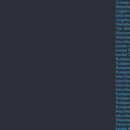
Dunaújv
Webolda
Cegléd
készíté
Szigets
Webolda
Vác
Web
Mosonm
Webolda
készíté
kerület 
kerület
kerület
Budapest
Budapest
Budapest
Budapest
készítés
készítés
készíté
készítés
Budapes
Budapest
Budapest
Budapest
készítés
készítés
Weboldal
Pestszen
kerület 