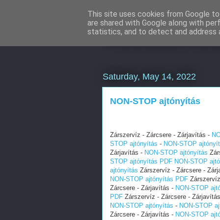
This site uses cookies from Google to 
are shared with Google along with per
Weboldal kész
statistics, and to detect and address 
Saturday, May 14, 2022
NON-STOP ajtónyítás
Zárszervíz - Zárcsere - Zárjavítás -
NO
STOP ajtónyítás
-
NON-STOP ajtónyí
Zárjavítás -
NON-STOP ajtónyítás
Zárs
STOP ajtónyítás PDF
NON-STOP ajtó
ajtónyítás
Zárszervíz - Zárcsere - Zárj
NON-STOP ajtónyítás PDF
Zárszervíz 
Zárcsere - Zárjavítás -
NON-STOP ajtó
PDF
Zárszervíz - Zárcsere - Zárjavítá
NON-STOP ajtónyítás
-
NON-STOP ajt
Zárcsere - Zárjavítás -
NON-STOP ajtó