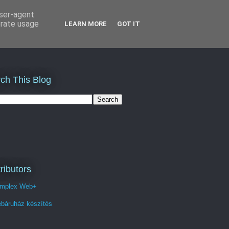
user-agent
erate usage
LEARN MORE
GOT IT
ch This Blog
ributors
mplex Web+
báruház készítés