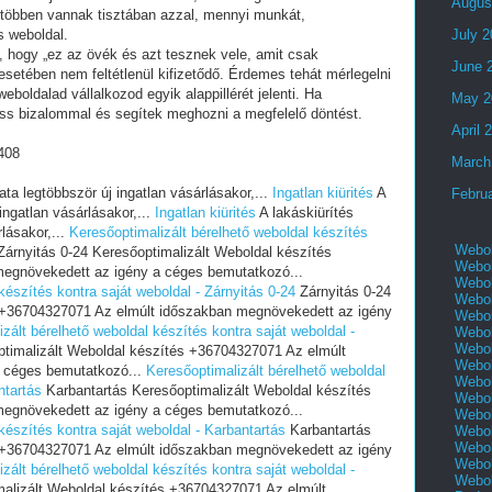
Augus
 többen vannak tisztában azzal, mennyi munkát,
s weboldal.
July 
i, hogy „ez az övék és azt tesznek vele, amit csak
June 
setében nem feltétlenül kifizetődő. Érdemes tehát mérlegelni
eboldalad vállalkozod egyik alappillérét jelenti. Ha
May 2
ess bizalommal és segítek meghozni a megfelelő döntést.
April 
408
March
ata legtöbbször új ingatlan vásárlásakor,...
Ingatlan kiürités
A
Febru
ingatlan vásárlásakor,...
Ingatlan kiürités
A lakáskiürítés
lásakor,...
Keresőoptimalizált bérelhető weboldal készítés
Webol
árnyitás 0-24 Keresőoptimalizált Weboldal készítés
Webol
egnövekedett az igény a céges bemutatkozó...
Webol
készítés kontra saját weboldal - Zárnyitás 0-24
Zárnyitás 0-24
Webol
s +36704327071 Az elmúlt időszakban megnövekedett az igény
Webol
zált bérelhető weboldal készítés kontra saját weboldal -
Webol
Webol
ptimalizált Weboldal készítés +36704327071 Az elmúlt
Webol
 céges bemutatkozó...
Keresőoptimalizált bérelhető weboldal
Webol
ntartás
Karbantartás Keresőoptimalizált Weboldal készítés
Webol
egnövekedett az igény a céges bemutatkozó...
Webol
készítés kontra saját weboldal - Karbantartás
Karbantartás
Webol
Webol
s +36704327071 Az elmúlt időszakban megnövekedett az igény
Webol
zált bérelhető weboldal készítés kontra saját weboldal -
Webol
alizált Weboldal készítés +36704327071 Az elmúlt