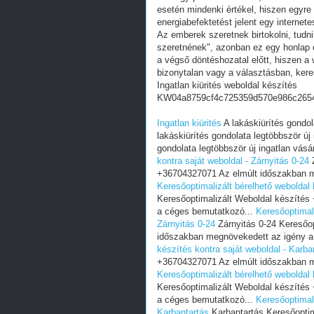
esetén mindenki értékel, hiszen egyre
energiabefektetést jelent egy internete
Az emberek szeretnek birtokolni, tudn
szeretnének", azonban ez egy honlap e
a végső döntéshozatal előtt, hiszen a w
bizonytalan vagy a választásban, ker
Ingatlan kiürités weboldal készítés
KW04a8759cf4c725359d570e986c265
Ingatlan kiürités
A lakáskiürítés gondol
lakáskiürítés gondolata legtöbbször új 
gondolata legtöbbször új ingatlan vásár
kontra saját weboldal - Zárnyitás 0-24
Z
+36704327071 Az elmúlt időszakban m
Keresőoptimalizált bérelhető weboldal 
Keresőoptimalizált Weboldal készíté
a céges bemutatkozó...
Keresőoptimali
Zárnyitás 0-24
Zárnyitás 0-24 Keresőo
időszakban megnövekedett az igény a
készítés kontra saját weboldal - Karba
+36704327071 Az elmúlt időszakban m
Keresőoptimalizált bérelhető weboldal 
Keresőoptimalizált Weboldal készíté
a céges bemutatkozó...
Keresőoptimali
Karbantartás
Karbantartás Keresőoptim