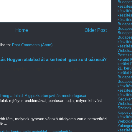
Budapest
készítés
készítés
készíté
készítés
Budapes
Budapest
Home
Older Post
Budapest
Budapest
készítés
ibe to:
Post Comments (Atom)
készítés
Weboldal
Pestszen
 Hogyan alakítsd át a kertedet igazi zöld oázissá?
kerület 
kerület 
21. kerü
ű növényápolás - ez egy művészet, amely türelmet, odafigyelést
kerület 
Budapest
Budapes
készíté
készíté
készíté
meg a falaid: A gipszkarton javítás mesterfogásai
Kecske
alak rejtélyes problémáival, pontosan tudja, milyen kihívást
Webolda
Szolnok
Kaposvá
készíté
ebb fém, melynek gyorsan változó árfolyama van a nemzetközi
Webolda
e ...
Zalaege
készíté
szítés kontra saját weboldal - Lomtalanítás