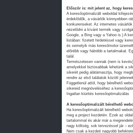
Először is: mit jelent az, hogy kere
A keresőoptimalizált weboldal kifejez
érdeklődők, a vásárlók könnyebben ráta
konkurenseket. Az internetes vásárlók
nézelődni a kívánt termék vagy szolgál
Google, a Bing vagy a Yahoo is.) A ker
listában: fizetett hirdetéssel vagy k
és semelyik más keresőmotor üzemeltet
előrébb vagy hátrébb a tartalmakat. Eg
talál.
Természetesen vannak (nem is kevés) 
amelyekkel biztosabbak lehetünk a s
sikerét pedig alátámasztja, hogy megb
rendre az első találatok között jelenn
Függetlenül attól, hogy bérelhető webo
sikereid megnöveléséhez a keresőoptim
Ingatlan kiürités keresőoptimalizálás
A keresőoptimalizált bérelhető webo
Ha keresőoptimalizált bérelhető webold
meg a project kezdetén. Ezek az oldal
tartalommal és akár már a megrendelés
nagy költség, sok tervezéssel jár – ez
Nem csak a kezdeti nagyobb befekteté