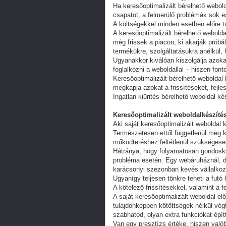
Ha keresőoptimalizált bérelhető webold
csapatot, a felmerülő problémák sok e
A költségekkel minden esetben előre tu
A keresőoptimalizált bérelhető webold
még frissek a piacon, ki akarják próbá
termékükre, szolgáltatásukra anélkül,
Ugyanakkor kiválóan kiszolgálja azoka
foglalkozni a weboldallal – hiszen fon
Keresőoptimalizált bérelhető weboldal 
megkapja azokat a frissítéseket, fejl
Ingatlan kiürités bérelhető weboldal ké
Keresőoptimalizált weboldalkészítés
Aki saját keresőoptimalizált weboldal k
Természetesen ettől függetlenül meg k
működtetéshez feltétlenül szükségesek
Hátránya, hogy folyamatosan gondoskodn
probléma esetén. Egy webáruháznál, d
karácsonyi szezonban kevés vállalkoz
Ugyanígy teljesen tönkre teheti a futó
A kötelező frissítésekkel, valamint a 
A saját keresőoptimalizált weboldal e
tulajdonképpen kötöttségek nélkül vég
szabhatod, olyan extra funkciókat épít
Van egy presztízs értéke, hiszen valób