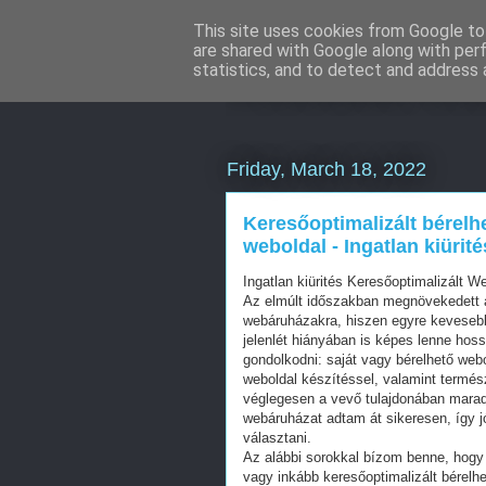
This site uses cookies from Google to 
are shared with Google along with per
Weboldal kész
statistics, and to detect and address 
Friday, March 18, 2022
Keresőoptimalizált bérelh
weboldal - Ingatlan kiürité
Ingatlan kiürités Keresőoptimalizált 
Az elmúlt időszakban megnövekedett a
webáruházakra, hiszen egyre kevesebb 
jelenlét hiányában is képes lenne hos
gondolkodni: saját vagy bérelhető web
weboldal készítéssel, valamint termés
véglegesen a vevő tulajdonában mara
webáruházat adtam át sikeresen, így j
választani.
Az alábbi sorokkal bízom benne, hogy 
vagy inkább keresőoptimalizált bérelhe