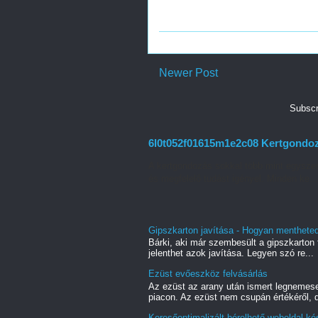
Newer Post
Subscr
6l0t052f01615m1e2c08 Kertgondozás
A kertgondozás sokkal több mint egyszer
és megfelelő tudást igényel. Minden ke...
Gipszkarton javítása - Hogyan mentheted 
Bárki, aki már szembesült a gipszkarton f
jelenthet azok javítása. Legyen szó re...
Ezüst evőeszköz felvásárlás
Az ezüst az arany után ismert legnemes
piacon. Az ezüst nem csupán értékéről, d
Keresőoptimalizált bérelhető weboldal ké