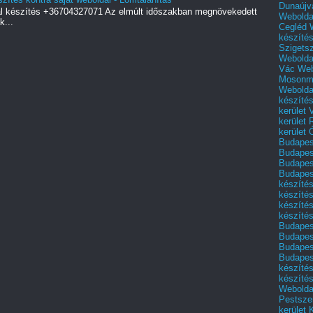
Dunaújv
al készítés +36704327071 Az elmúlt időszakban megnövekedett
Webolda
k...
Cegléd
készíté
Szigets
Webolda
Vác
Web
Mosonm
Webolda
készíté
kerület 
kerület
kerület
Budapest
Budapest
Budapest
Budapest
készítés
készítés
készíté
készítés
Budapes
Budapest
Budapest
Budapest
készítés
készítés
Weboldal
Pestszen
kerület 