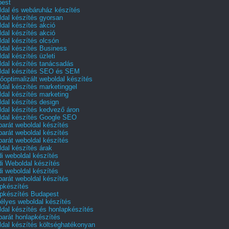
pest
dal és webáruház készítés
dal készítés gyorsan
dal készítés akció
dal készítés akció
dal készítés olcsón
dal készítés Business
dal készítés üzleti
dal készítés tanácsadás
dal készítés SEO és SEM
őoptimalizált weboldal készítés
dal készítés marketinggel
dal készítés marketing
dal készítés design
dal készítés kedvező áron
dal készítés Google SEO
barát weboldal készítés
barát weboldal készítés
barát weboldal készítés
dal készítés árak
i weboldal készítés
i Weboldal készítés
i weboldal készítés
barát weboldal készítés
pkészítés
pkészítés Budapest
lyes weboldal készítés
dal készítés és honlapkészítés
barát honlapkészítés
dal készítés költséghatékonyan