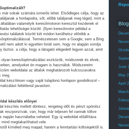
Repo
sőoptimalizált?
és már sokak számára ismerős lehet. Elsődleges célja, hogy az
láljanak a honlapodra, sőt, előbb találjanak meg téged, mint a
Blog
 általában valamelyik keresőmotoron keresztül kezdenek el
tatás lehetőségei között. (Ilyen keresőmotor például a
Decem
esési találatok között két módon kerülhetsz előrébb a
eresőoptimalizálással. Természetesen sem a Google, sem a Bing
Novem
ő nem adott ki egyetlen listát sem, hogy mi alapján sorolja
y biztos: a célja, hogy a látogató elégedett legyen azzal, amit
Octob
Septe
olyan keresőoptimalizálási eszközök, módszerek és elvek,
ikerben, amelyeket én magam is használok. Módszereim
June 
ízóim weboldalai az általuk meghatározott kulcsszavakra
May 2
ek meg.
ldal készítésen vagy saját tulajdonú honlapon gondolkozol –
April 
alizálást feltétlenül javaslom.
March
Febru
ldal készítés előnyei
al készítés mellett döntesz, rengeteg időt és pénzt spórolsz
Janua
ak reszponzívak, van, hogy már teljesen fel vannak töltve
 napján használatba veheted. Egy új weboldal előállítása
Decem
t mind megtakaríthatod vele.
Novem
stől kíméled meg magad, hanem a fenntartási költségektől is.