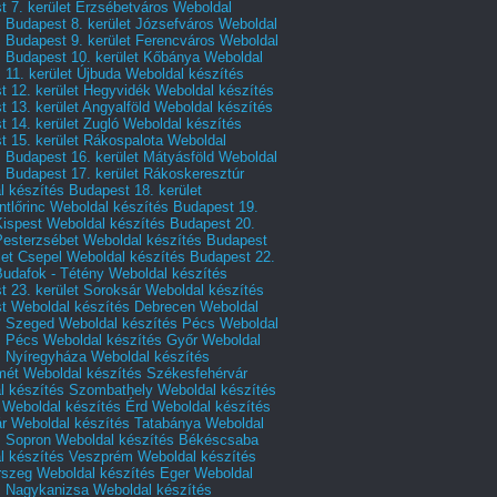
 7. kerület Erzsébetváros
Weboldal
 Budapest 8. kerület Józsefváros
Weboldal
 Budapest 9. kerület Ferencváros
Weboldal
s Budapest 10. kerület Kőbánya
Weboldal
 11. kerület Újbuda
Weboldal készítés
t 12. kerület Hegyvidék
Weboldal készítés
 13. kerület Angyalföld
Weboldal készítés
 14. kerület Zugló
Weboldal készítés
 15. kerület Rákospalota
Weboldal
 Budapest 16. kerület Mátyásföld
Weboldal
 Budapest 17. kerület Rákoskeresztúr
 készítés Budapest 18. kerület
tlőrinc
Weboldal készítés Budapest 19.
Kispest
Weboldal készítés Budapest 20.
Pesterzsébet
Weboldal készítés Budapest
let Csepel
Weboldal készítés Budapest 22.
Budafok - Tétény
Weboldal készítés
 23. kerület Soroksár
Weboldal készítés
t
Weboldal készítés Debrecen
Weboldal
s Szeged
Weboldal készítés Pécs
Weboldal
s Pécs
Weboldal készítés Győr
Weboldal
s Nyíregyháza
Weboldal készítés
mét
Weboldal készítés Székesfehérvár
l készítés Szombathely
Weboldal készítés
Weboldal készítés Érd
Weboldal készítés
r
Weboldal készítés Tatabánya
Weboldal
s Sopron
Weboldal készítés Békéscsaba
l készítés Veszprém
Weboldal készítés
rszeg
Weboldal készítés Eger
Weboldal
s Nagykanizsa
Weboldal készítés