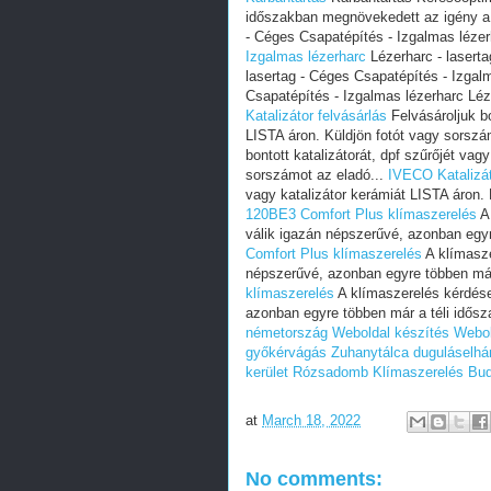
időszakban megnövekedett az igény a
- Céges Csapatépítés - Izgalmas lézer
Izgalmas lézerharc
Lézerharc - laserta
lasertag - Céges Csapatépítés - Izgal
Csapatépítés - Izgalmas lézerharc Léz
Katalizátor felvásárlás
Felvásároljuk bo
LISTA áron. Küldjön fotót vagy sorszá
bontott katalizátorát, dpf szűrőjét vag
sorszámot az eladó...
IVECO Katalizát
vagy katalizátor kerámiát LISTA áron.
120BE3 Comfort Plus klímaszerelés
A 
válik igazán népszerűvé, azonban egyre
Comfort Plus klímaszerelés
A klímasze
népszerűvé, azonban egyre többen már 
klímaszerelés
A klímaszerelés kérdése 
azonban egyre többen már a téli idősza
németország
Weboldal készítés
Webol
győkérvágás
Zuhanytálca duguláselhár
kerület Rózsadomb
Klímaszerelés Bud
at
March 18, 2022
No comments: