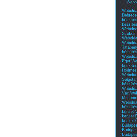
Webol
Webolda
Debrece
készíté
készíté
Webolda
Székesf
Webolda
Webolda
Tatabán
készíté
Webolda
Eger
We
készíté
Hódmező
Webolda
Salgótar
készíté
Webolda
Vác
Web
Mosonm
Webolda
készíté
kerület 
kerület
kerület
Budapest
Budapest
Budapest