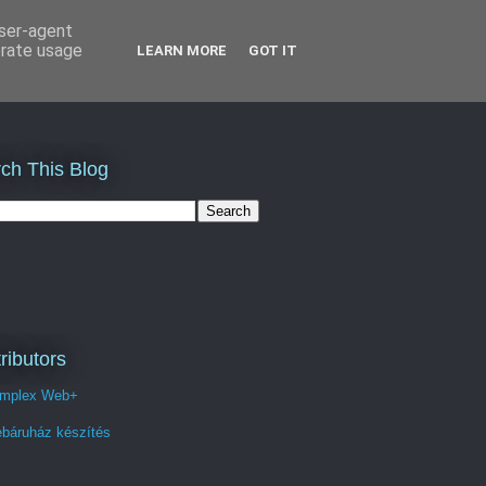
user-agent
erate usage
LEARN MORE
GOT IT
ch This Blog
ributors
mplex Web+
báruház készítés