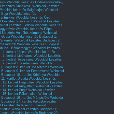
áros
Weboldal készítés Hódmezővásárhely
l készítés Dunakeszi
Weboldal készítés
Weboldal készítés Salgótarján
Weboldal
s Baja
Weboldal készítés
zentmiklós
Weboldal készítés Ózd
l készítés Szekszárd
Weboldal készítés
oldal készítés Gödöllő
Weboldal készítés
agyaróvár
Weboldal készítés Pápa
l készítés Hajdúböszörmény
Weboldal
s Gyula
Weboldal készítés Budapest 1.
Várkerület
Weboldal készítés Budapest 2.
 Rózsadomb
Weboldal készítés Budapest 3.
 Óbuda - Békásmegyer
Weboldal készítés
 4. kerület Újpest
Weboldal készítés
 5. kerület Lipótváros
Weboldal készítés
 6. kerület Terézváros
Weboldal készítés
 7. kerület Erzsébetváros
Weboldal
 Budapest 8. kerület Józsefváros
Weboldal
 Budapest 9. kerület Ferencváros
Weboldal
s Budapest 10. kerület Kőbánya
Weboldal
 11. kerület Újbuda
Weboldal készítés
t 12. kerület Hegyvidék
Weboldal készítés
 13. kerület Angyalföld
Weboldal készítés
 14. kerület Zugló
Weboldal készítés
 15. kerület Rákospalota
Weboldal
 Budapest 16. kerület Mátyásföld
Weboldal
 Budapest 17. kerület Rákoskeresztúr
 készítés Budapest 18. kerület
tlőrinc
Weboldal készítés Budapest 19.
Kispest
Weboldal készítés Budapest 20.