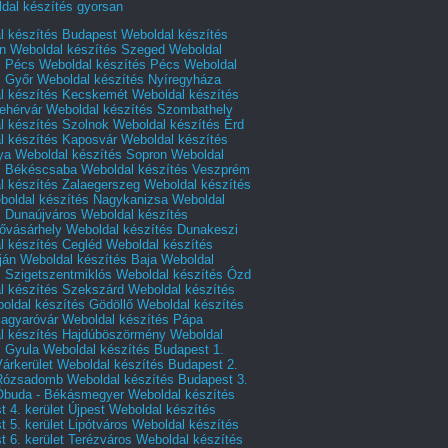
dal készítés gyorsan
l készítés Budapest
Weboldal készítés
n
Weboldal készítés Szeged
Weboldal
s Pécs
Weboldal készítés Pécs
Weboldal
s Győr
Weboldal készítés Nyíregyháza
l készítés Kecskemét
Weboldal készítés
ehérvár
Weboldal készítés Szombathely
l készítés Szolnok
Weboldal készítés Érd
l készítés Kaposvár
Weboldal készítés
ya
Weboldal készítés Sopron
Weboldal
s Békéscsaba
Weboldal készítés Veszprém
l készítés Zalaegerszeg
Weboldal készítés
boldal készítés Nagykanizsa
Weboldal
s Dunaújváros
Weboldal készítés
vásárhely
Weboldal készítés Dunakeszi
l készítés Cegléd
Weboldal készítés
ján
Weboldal készítés Baja
Weboldal
s Szigetszentmiklós
Weboldal készítés Ózd
l készítés Szekszárd
Weboldal készítés
oldal készítés Gödöllő
Weboldal készítés
agyaróvár
Weboldal készítés Pápa
l készítés Hajdúböszörmény
Weboldal
s Gyula
Weboldal készítés Budapest 1.
Várkerület
Weboldal készítés Budapest 2.
 Rózsadomb
Weboldal készítés Budapest 3.
 Óbuda - Békásmegyer
Weboldal készítés
 4. kerület Újpest
Weboldal készítés
 5. kerület Lipótváros
Weboldal készítés
 6. kerület Terézváros
Weboldal készítés