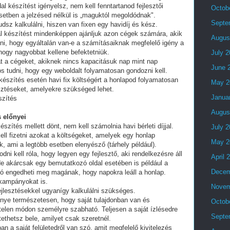
al készítést igényelsz, nem kell fenntartanod fejlesztői
Octob
setben a jelzésed nélkül is „maguktól megoldódnak".
Septe
dsz kalkulálni, hiszen van fixen egy havidíj és kész.
al készítést mindenképpen ajánljuk azon cégek számára, akik
Augus
lni, hogy egyáltalán van-e a számításaiknak megfelelő igény a
 hogy nagyobbat kellene befektetniük.
July 
t a cégeket, akiknek nincs kapacitásuk nap mint nap
June 
tos tudni, hogy egy weboldalt folyamatosan gondozni kell.
készítés esetén havi fix költségért a honlapod folyamatosan
May 2
esztéseket, amelyekre szükséged lehet.
Janua
szítés
Augus
 előnyei
észítés mellett dönt, nem kell számolnia havi bérleti díjjal.
July 
ell fizetni azokat a költségeket, amelyek egy honlap
May 2
, ami a legtöbb esetben elenyésző (tárhely például).
i kell róla, hogy legyen egy fejlesztő, aki rendelkezésre áll
April 
e akárcsak egy bemutatkozó oldal esetében is például a
Decem
ó engedheti meg magának, hogy napokra leáll a honlap.
 kampányokat is.
Novem
fejlesztésekkel ugyanígy kalkulálni szükséges.
lőnye természetesen, hogy saját tulajdonban van és
Octob
telen módon személyre szabható. Teljesen a saját ízlésedre
Septe
tethetsz bele, amilyet csak szeretnél.
an a saját felületedről van szó, amit megfelelő kivitelezés