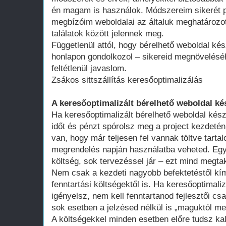
én magam is használok. Módszereim sikerét p
megbízóim weboldalai az általuk meghatározot
találatok között jelennek meg.
Függetlenül attól, hogy bérelhető weboldal kés
honlapon gondolkozol – sikereid megnövelésé
feltétlenül javaslom.
Zsákos sittszállítás keresőoptimalizálás
A keresőoptimalizált bérelhető weboldal ké
Ha keresőoptimalizált bérelhető weboldal kész
időt és pénzt spórolsz meg a project kezdeté
van, hogy már teljesen fel vannak töltve tart
megrendelés napján használatba veheted. Egy 
költség, sok tervezéssel jár – ezt mind megtak
Nem csak a kezdeti nagyobb befektetéstől k
fenntartási költségektől is. Ha keresőoptimali
igényelsz, nem kell fenntartanod fejlesztői cs
sok esetben a jelzésed nélkül is „maguktól m
A költségekkel minden esetben előre tudsz kal