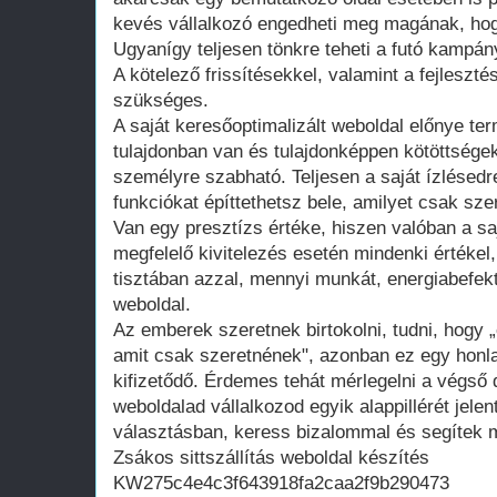
kevés vállalkozó engedheti meg magának, hogy
Ugyanígy teljesen tönkre teheti a futó kampán
A kötelező frissítésekkel, valamint a fejleszté
szükséges.
A saját keresőoptimalizált weboldal előnye te
tulajdonban van és tulajdonképpen kötöttsége
személyre szabható. Teljesen a saját ízlésedr
funkciókat építtethetsz bele, amilyet csak szer
Van egy presztízs értéke, hiszen valóban a saj
megfelelő kivitelezés esetén mindenki értékel
tisztában azzal, mennyi munkát, energiabefekte
weboldal.
Az emberek szeretnek birtokolni, tudni, hogy 
amit csak szeretnének", azonban ez egy honla
kifizetődő. Érdemes tehát mérlegelni a végső d
weboldalad vállalkozod egyik alappillérét jelen
választásban, keress bizalommal és segítek m
Zsákos sittszállítás weboldal készítés
KW275c4e4c3f643918fa2caa2f9b290473