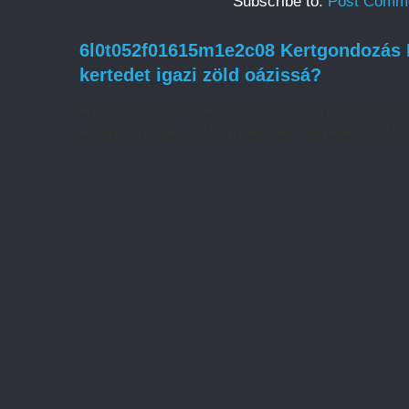
Subscribe to:
Post Comme
6l0t052f01615m1e2c08 Kertgondozás H
kertedet igazi zöld oázissá?
A kertgondozás sokkal több mint egyszerű növé
amely türelmet, odafigyelést és megfelelő tudást