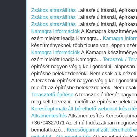
Zsákos sittszállítás
Lakásfelújításnál, építkez
Zsákos sittszállítás
Lakásfelújításnál, építkez
Zsákos sittszállítás
Lakásfelújításnál, építkez
Kamagra információk
A Kamagra készítmények
ezért mielőtt leadja Kamagra...
Kamagra infor
készítményeknek több típusa van, éppen ezért
Kamagra információk
A Kamagra készítmények
ezért mielőtt leadja Kamagra...
Teraszok / Ter
építését nagyon végig kell gondolni, alaposan 
építésbe belekezdenénk. Nem csak a kinézeti
A teraszok építését nagyon végig kell gondolni
mielőtt az építésbe belekezdenénk. Nem csak 
Terasztető építése
A teraszok építését nagyon 
meg kell tervezni, mielőtt az építésbe beleke
Keresőoptimalizált bérelhető weboldal készítés
Atkamentesítés
Atkamentesítés Keresőoptimal
+36704327071 Az elmúlt időszakban megnövek
bemutatkozó...
Keresőoptimalizált bérelhető w
weboldal - Atkamentesítés
Atkamentesítés Ker