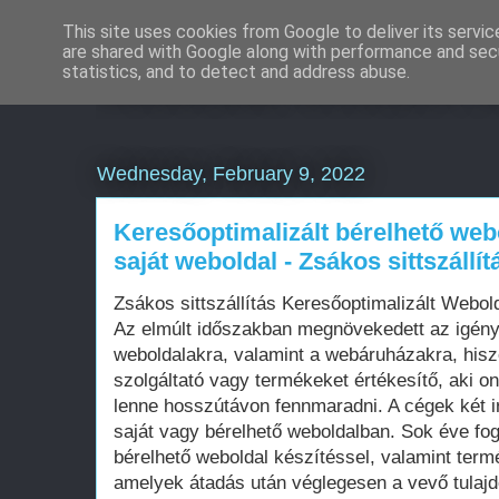
This site uses cookies from Google to deliver its servic
are shared with Google along with performance and secu
Weboldal készítés rö
statistics, and to detect and address abuse.
Wednesday, February 9, 2022
Keresőoptimalizált bérelhető web
saját weboldal - Zsákos sittszállít
Zsákos sittszállítás Keresőoptimalizált Webo
Az elmúlt időszakban megnövekedett az igén
weboldalakra, valamint a webáruházakra, his
szolgáltató vagy termékeket értékesítő, aki on
lenne hosszútávon fennmaradni. A cégek két i
saját vagy bérelhető weboldalban. Sok éve fo
bérelhető weboldal készítéssel, valamint term
amelyek átadás után véglegesen a vevő tula