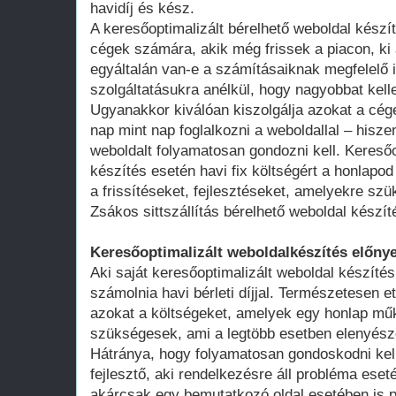
havidíj és kész.
A keresőoptimalizált bérelhető weboldal kész
cégek számára, akik még frissek a piacon, ki 
egyáltalán van-e a számításaiknak megfelelő 
szolgáltatásukra anélkül, hogy nagyobbat kell
Ugyanakkor kiválóan kiszolgálja azokat a cég
nap mint nap foglalkozni a weboldallal – hisze
weboldalt folyamatosan gondozni kell. Keresőo
készítés esetén havi fix költségért a honlap
a frissítéseket, fejlesztéseket, amelyekre szü
Zsákos sittszállítás bérelhető weboldal készít
Keresőoptimalizált weboldalkészítés előnye
Aki saját keresőoptimalizált weboldal készítés
számolnia havi bérleti díjjal. Természetesen ett
azokat a költségeket, amelyek egy honlap műk
szükségesek, ami a legtöbb esetben elenyésző
Hátránya, hogy folyamatosan gondoskodni kell
fejlesztő, aki rendelkezésre áll probléma ese
akárcsak egy bemutatkozó oldal esetében is 