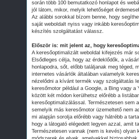
során több 100 bemutatkozó honlapot és webá
jól látom, mikor, melyik lehetőséget érdemese
Az alábbi sorokkal bízom benne, hogy segíthe
saját weboldalt nyiss vagy inkább keresőoptim
készítés szolgáltatást válassz.
Először is: mit jelent az, hogy keresőoptima
A keresőoptimalizált weboldal kifejezés már 
Elsődleges célja, hogy az érdeklődők, a vásár
honlapodra, sőt, előbb találjanak meg téged, 
internetes vásárlók általában valamelyik ker
nézelődni a kívánt termék vagy szolgáltatás le
keresőmotor például a Google, a Bing vagy a Y
között két módon kerülhetsz előrébb a listában
keresőoptimalizálással. Természetesen sem a
semelyik más keresőmotor üzemeltető nem adot
mi alapján sorolja előrébb vagy hátrébb a tarta
hogy a látogató elégedett legyen azzal, amit ta
Természetesen vannak (nem is kevés) olyan k
módszerek és elvek, amelyekkel biztosabbak 