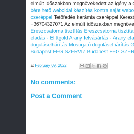
elmúlt időszakban megnövekedett az igény a 
bérelhető weboldal készítés kontra saját webo
cseréppel
Tetőfedés kerámia cseréppel Kereső
+36704327071 Az elmúlt időszakban megnöveke
Ereszcsatorna tisztítás
Ereszcsatorna tisztítá
eladás - Elittgold
Arany felvásárlás - Arany ela
duguláselhárítás
Mosogató duguláselhárítás
G
Budapest
FÉG SZERVIZ Budapest
FÉG SZER
at
February 09, 2022
No comments:
Post a Comment